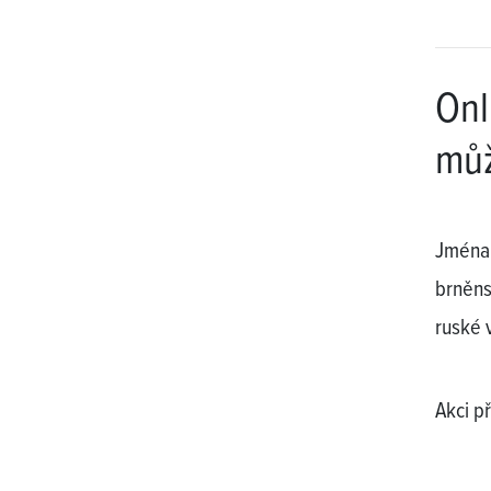
Onl
můž
Jména 
brněns
ruské v
Akci p