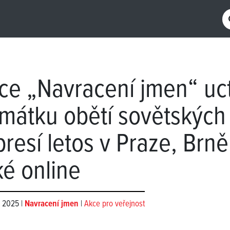
ce „Navracení jmen“ uct
mátku obětí sovětských
presí letos v Praze, Brně
ké online
n 2025 |
Navracení jmen
|
Akce pro veřejnost