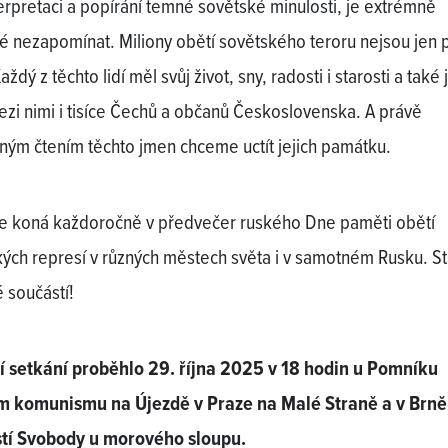
erpretaci a popírání temné sovětské minulosti, je extrémně
té nezapomínat. Miliony obětí sovětského teroru nejsou jen
Každý z těchto lidí měl svůj život, sny, radosti i starosti a tak
ezi nimi i tisíce Čechů a občanů Československa. A právě
ným čtením těchto jmen chceme uctít jejich památku.
e koná každoročně v předvečer ruského Dne paměti obětí
ckých represí v různých městech světa i v samotném Rusku. S
é součástí!
 setkání proběhlo 29. října 2025 v 18 hodin u Pomníku
m komunismu na Újezdě v Praze na Malé Straně a v Brně
tí Svobody u morového sloupu.