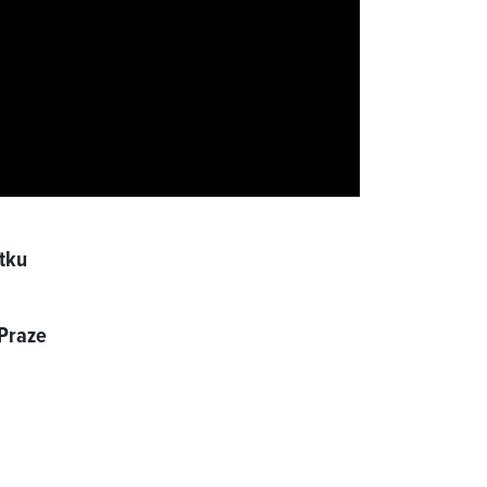
átku
 Praze