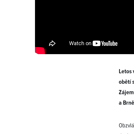
Letos 
obětí 
Zájemc
a Brně
Obzvlá