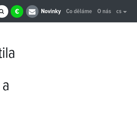
€
Novinky
Co děláme
O nás
cs
ila
 a