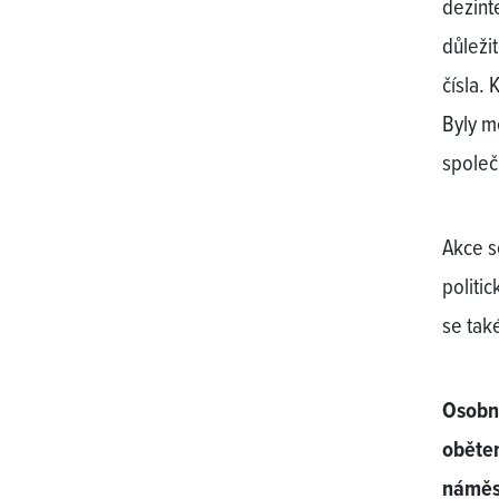
dezint
důleži
čísla. 
Byly m
společ
Akce s
politi
se tak
Osobní
oběte
náměs