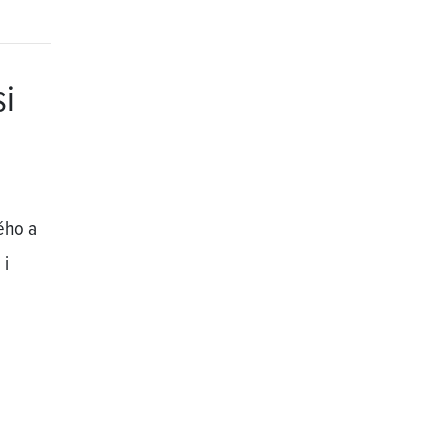
si
ého a
 i