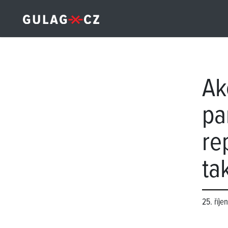
Ak
pa
re
ta
25. říje