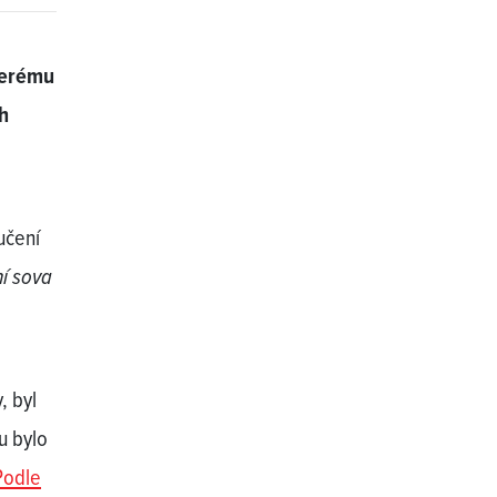
terému
ch
učení
ní sova
, byl
u bylo
Podle