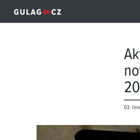
Ak
no
20
03. čer