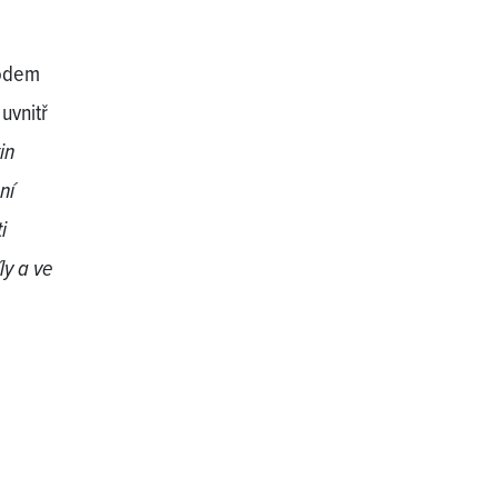
vodem
 uvnitř
in
ní
i
ly a ve