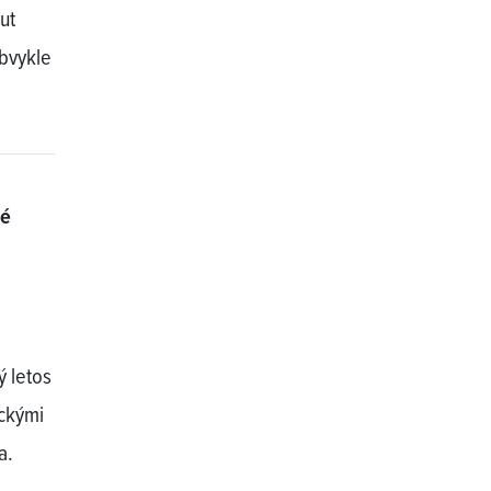
ut
bvykle
ké
ý letos
ickými
a.