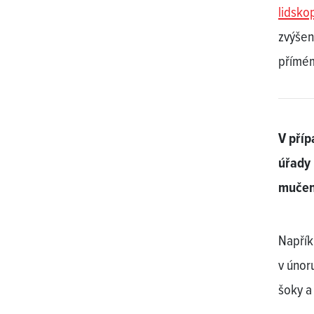
lidskop
zvýšen
přímém
V příp
úřady 
mučení
Napřík
v únor
šoky a