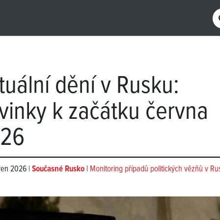
tuální dění v Rusku:
vinky k začátku června
26
ven 2026 |
Současné Rusko
|
Monitoring případů politických vězňů v Ru