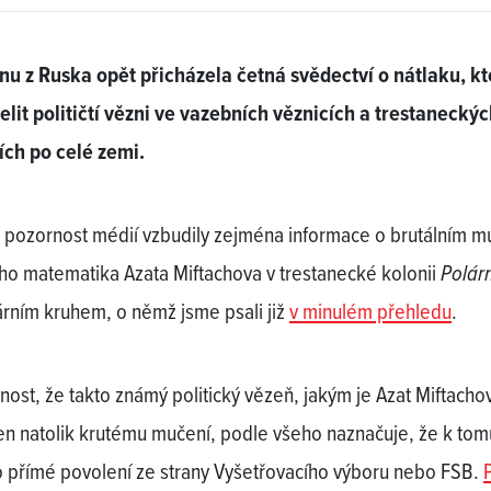
nu z Ruska opět přicházela četná svědectví o nátlaku, k
elit političtí vězni ve vazebních věznicích a trestanecký
ích po celé zemi.
 pozornost médií vzbudily zejména informace o brutálním m
ho matematika Azata Miftachova v trestanecké kolonii
Polár
árním kruhem, o němž jsme psali již
v minulém přehledu
.
nost, že takto známý politický vězeň, jakým je Azat Miftachov
en natolik krutému mučení, podle všeho naznačuje, že k tom
 přímé povolení ze strany Vyšetřovacího výboru nebo FSB.