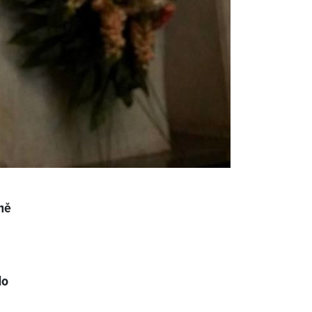
ně
do