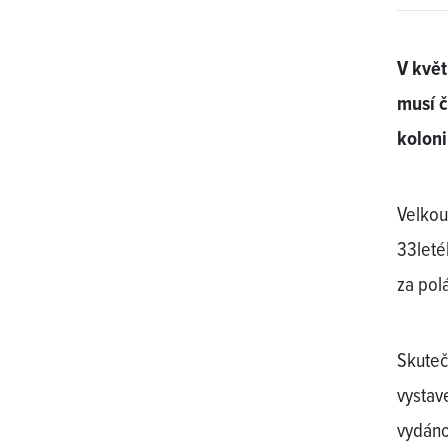
V květ
musí č
koloni
Velkou
33leté
za pol
Skuteč
vystav
vydáno