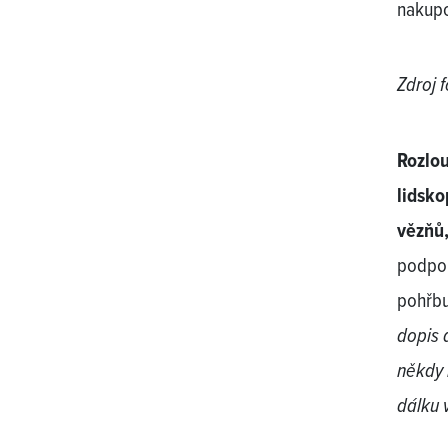
nakupo
Zdroj f
Rozlou
lidsko
vězňů,
podpor
pohřbu
dopis 
někdy 
dálku 