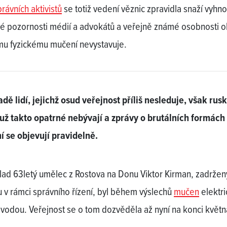
rávních aktivistů
se totiž vedení věznic zpravidla snaží vyhno
é pozornosti médií a advokátů a veřejně známé osobnosti o
u fyzickému mučení nevystavuje.
adě lidí, jejichž osud veřejnost příliš nesleduje, však rus
už takto opatrné nebývají a zprávy o brutálních formách
 se objevují pravidelně.
lad 63letý umělec z Rostova na Donu Viktor Kirman, zadržen
u v rámci správního řízení, byl během výslechů
mučen
elektr
 vodou. Veřejnost se o tom dozvěděla až nyní na konci květn