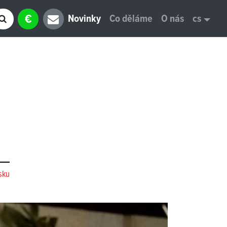
€
Novinky
Co děláme
O nás
cs
sku