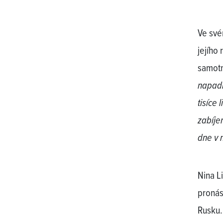
Ve své
jejího 
samot
napadl
tisíce 
zabíje
dne v 
Nina L
pronás
Rusku.