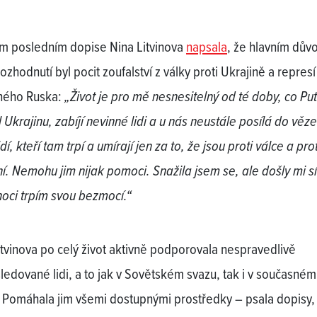
m posledním dopise Nina Litvinova
napsala
, že hlavním dů
rozhodnutí byl pocit zoufalství z války proti Ukrajině a represí
ného Ruska:
„Život je pro mě nesnesitelný od té doby, co Put
 Ukrajinu, zabíjí nevinné lidi a u nás neustále posílá do věze
lidí, kteří tam trpí a umírají jen za to, že jsou proti válce a prot
ní. Nemohu jim nijak pomoci. Snažila jsem se, ale došly mi sí
noci trpím svou bezmocí.“
itvinova po celý život aktivně podporovala nespravedlivě
ledované lidi, a to jak v Sovětském svazu, tak i v současném
 Pomáhala jim všemi dostupnými prostředky – psala dopisy,