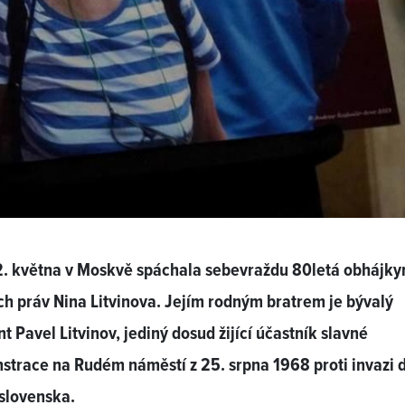
2. května v Moskvě spáchala sebevraždu 80letá obhájky
ch práv Nina Litvinova. Jejím rodným bratrem je bývalý
nt Pavel Litvinov, jediný dosud žijící účastník slavné
trace na Rudém náměstí z 25. srpna 1968 proti invazi 
slovenska.