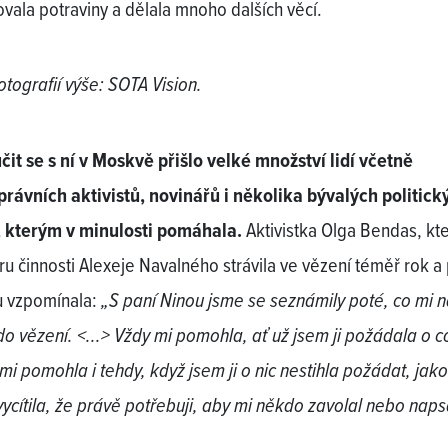
vala potraviny a dělala mnoho dalších věcí.
otografií výše: SOTA Vision.
čit se s ní v Moskvě přišlo velké množství lidí včetně
právních aktivistů, novinářů i několika bývalých politick
 kterým v minulosti pomáhala.
Aktivistka Olga Bendas, kte
u činnosti Alexeje Navalného strávila ve vězení téměř rok a 
 vzpomínala:
„S paní Ninou jsme se seznámily poté, co mi 
do vězení. <...> Vždy mi pomohla, ať už jsem ji požádala o co
mi pomohla i tehdy, když jsem ji o nic nestihla požádat, jak
vycítila, že právě potřebuji, aby mi někdo zavolal nebo naps