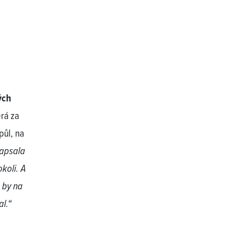
ých
rá za
půl, na
napsala
koli. A
o by na
al.“