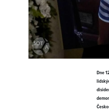
Dne 1
lidský
diside
demons
Česko