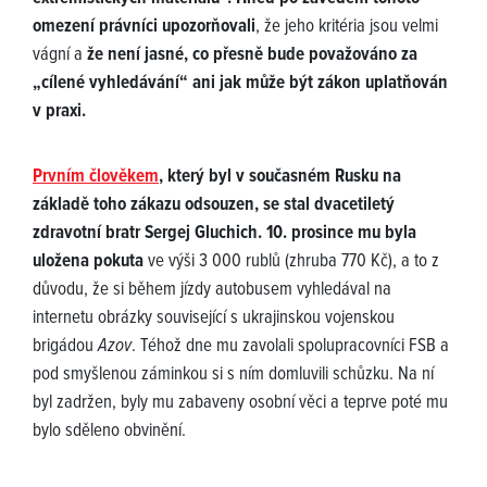
omezení právníci upozorňovali
, že jeho kritéria jsou velmi
vágní a
že není jasné, co přesně bude považováno za
„cílené vyhledávání“ ani jak může být zákon uplatňován
v praxi.
Prvním člověkem
, který byl v současném Rusku na
základě toho zákazu odsouzen, se stal dvacetiletý
zdravotní bratr Sergej Gluchich. 10. prosince mu byla
uložena pokuta
ve výši 3 000 rublů (zhruba 770 Kč), a to z
důvodu, že si během jízdy autobusem vyhledával na
internetu obrázky související s ukrajinskou vojenskou
brigádou
Azov
. Téhož dne mu zavolali spolupracovníci FSB a
pod smyšlenou záminkou si s ním domluvili schůzku. Na ní
byl zadržen, byly mu zabaveny osobní věci a teprve poté mu
bylo sděleno obvinění.