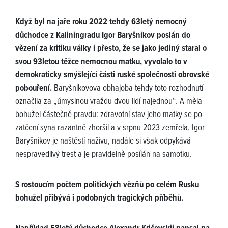
Když byl na jaře roku 2022 tehdy 63letý nemocný
důchodce z Kaliningradu Igor Baryšnikov poslán do
vězení za kritiku války i přesto, že se jako jediný staral o
svou 93letou těžce nemocnou matku, vyvolalo to v
demokraticky smýšlející části ruské společnosti obrovské
pobouření.
Baryšnikovova obhajoba tehdy toto rozhodnutí
označila za „úmyslnou vraždu dvou lidí najednou“. A měla
bohužel částečně pravdu: zdravotní stav jeho matky se po
zatčení syna razantně zhoršil a v srpnu 2023 zemřela. Igor
Baryšnikov je naštěstí naživu, nadále si však odpykává
nespravedlivý trest a je pravidelně posílán na samotku.
S rostoucím počtem politických vězňů po celém Rusku
bohužel přibývá i podobných tragických příběhů.