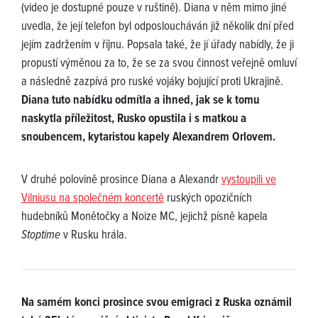
(video je dostupné pouze v ruštině). Diana v něm mimo jiné
uvedla, že její telefon byl odposloucháván již několik dní před
jejím zadržením v říjnu. Popsala také, že jí úřady nabídly, že ji
propustí výměnou za to, že se za svou činnost veřejně omluví
a následně zazpívá pro ruské vojáky bojující proti Ukrajině.
Diana tuto nabídku odmítla a ihned, jak se k tomu
naskytla příležitost, Rusko opustila i s matkou a
snoubencem, kytaristou kapely Alexandrem Orlovem.
V druhé polovině prosince Diana a Alexandr
vystoupili ve
Vilniusu na společném koncertě
ruských opozičních
hudebníků Monětočky a Noize MC, jejichž písně kapela
Stoptime
v Rusku hrála.
Na samém konci prosince svou emigraci z Ruska oznámil