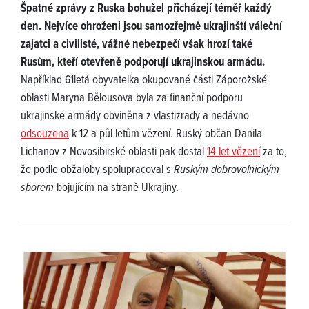
Špatné zprávy z Ruska bohužel přicházejí téměř každý
den. Nejvíce ohroženi jsou samozřejmě ukrajinští váleční
zajatci a civilisté, vážné nebezpečí však hrozí také
Rusům, kteří otevřeně podporují ukrajinskou armádu.
Například 61letá obyvatelka okupované části Záporožské
oblasti Maryna Bělousova byla za finanční podporu
ukrajinské armády obviněna z vlastizrady a nedávno
odsouzena
k 12 a půl letům vězení. Ruský občan Danila
Lichanov z Novosibirské oblasti pak dostal
14 let vězení
za to,
že podle obžaloby spolupracoval s
Ruským dobrovolnickým
sborem
bojujícím na straně Ukrajiny.