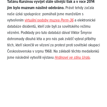
Taťánu Kursinou vyvíjet stále silnější tlak a v roce 2014
jim bylo muzeum násilně odebráno.
Právě tehdy začala
naše úzká spolupráce: pomáhali jsme manželům s
vytvořením
virtuální podoby muzea
Perm-36
a elektronické
databáze disidentů, kteří zde byli za sovětského režimu
vězněni. Podklady pro tuto databázi dával Viktor Šmyrov
dohromady dlouhá léta a pro nás pak zvlášť vybral příběhy
těch, kteří skončili ve vězení za protest proti sovětské okupaci
Československa v srpnu 1968. Na základě těchto medailonků
jsme následně vytvořili výstavu
Hrdinové ve stínu Uralu
.