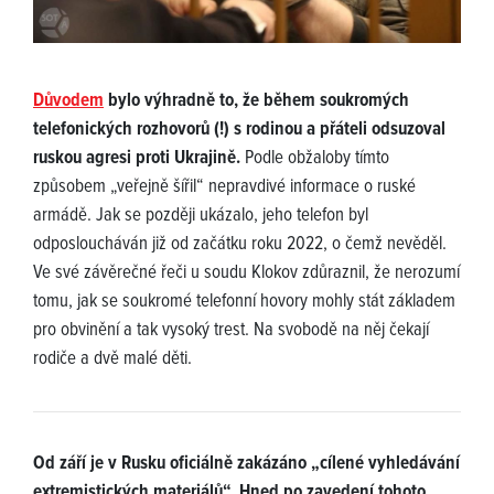
Důvodem
bylo výhradně to, že během soukromých
telefonických rozhovorů (!) s rodinou a přáteli odsuzoval
ruskou agresi proti Ukrajině.
Podle obžaloby tímto
způsobem „veřejně šířil“ nepravdivé informace o ruské
armádě. Jak se později ukázalo, jeho telefon byl
odposloucháván již od začátku roku 2022, o čemž nevěděl.
Ve své závěrečné řeči u soudu Klokov zdůraznil, že nerozumí
tomu, jak se soukromé telefonní hovory mohly stát základem
pro obvinění a tak vysoký trest. Na svobodě na něj čekají
rodiče a dvě malé děti.
Od září je v Rusku oficiálně zakázáno „cílené vyhledávání
extremistických materiálů“. Hned po zavedení tohoto