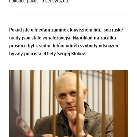
dokonce pokusil o sebevraždu.
Pokud jde o hledání záminek k uvěznění lidí, jsou ruské
úřady jsou stále vynalézavější. Například na začátku
prosince byl k sedmi letům odnětí svobody odsouzen
bývalý policista, 41letý Sergej Klokov.