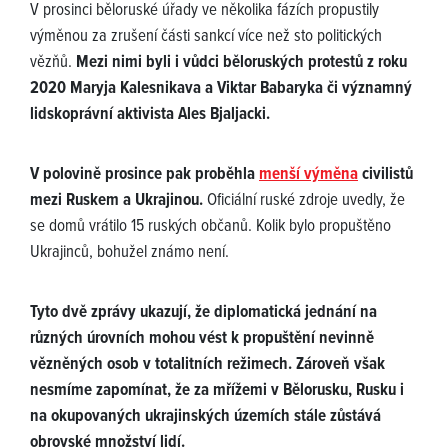
V prosinci běloruské úřady ve několika fázích propustily
výměnou za zrušení části sankcí více než sto politických
vězňů.
Mezi nimi byli i vůdci běloruských protestů z roku
2020 Maryja Kalesnikava a Viktar Babaryka či významný
lidskoprávní aktivista Ales Bjaljacki.
V polovině prosince pak proběhla
menší výměna
civilistů
mezi Ruskem a Ukrajinou.
Oficiální ruské zdroje uvedly, že
se domů vrátilo 15 ruských občanů. Kolik bylo propuštěno
Ukrajinců, bohužel známo není.
Tyto dvě zprávy ukazují, že diplomatická jednání na
různých úrovních mohou vést k propuštění nevinně
vězněných osob v totalitních režimech. Zároveň však
nesmíme zapomínat, že za mřížemi v Bělorusku, Rusku i
na okupovaných ukrajinských územích stále zůstává
obrovské množství lidí.