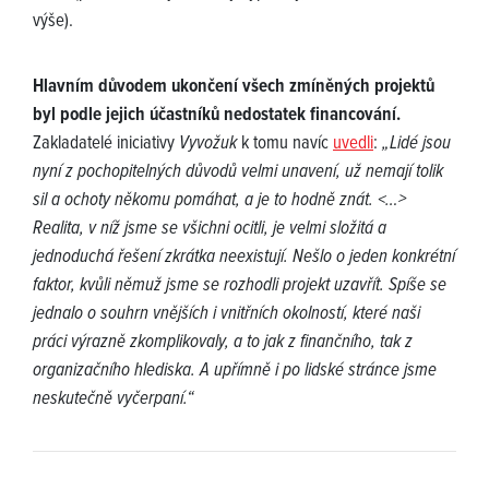
výše).
Hlavním důvodem ukončení všech zmíněných projektů
byl podle jejich účastníků nedostatek financování.
Zakladatelé iniciativy
Vyvožuk
k tomu navíc
uvedli
:
„Lidé jsou
nyní z pochopitelných důvodů velmi unavení, už nemají tolik
sil a ochoty někomu pomáhat, a je to hodně znát. <…>
Realita, v níž jsme se všichni ocitli, je velmi složitá a
jednoduchá řešení zkrátka neexistují. Nešlo o jeden konkrétní
faktor, kvůli němuž jsme se rozhodli projekt uzavřít. Spíše se
jednalo o souhrn vnějších i vnitřních okolností, které naši
práci výrazně zkomplikovaly, a to jak z finančního, tak z
organizačního hlediska. A upřímně i po lidské stránce jsme
neskutečně vyčerpaní.“