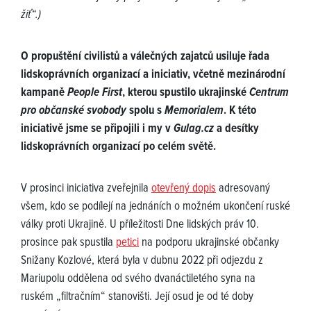
žiť“.)
O propuštění civilistů a válečných zajatců usiluje řada
lidskoprávních organizací a iniciativ, včetně mezinárodní
kampaně
People First
, kterou spustilo ukrajinské
Centrum
pro občanské svobody
spolu s
Memorialem
. K této
iniciativě jsme se připojili i my v
Gulag.cz
a desítky
lidskoprávních organizací po celém světě.
V prosinci iniciativa zveřejnila
otevřený dopis
adresovaný
všem, kdo se podílejí na jednáních o možném ukončení ruské
války proti Ukrajině. U příležitosti Dne lidských práv 10.
prosince pak spustila
petici
na podporu ukrajinské občanky
Snižany Kozlové, která byla v dubnu 2022 při odjezdu z
Mariupolu oddělena od svého dvanáctiletého syna na
ruském „filtračním“ stanovišti. Její osud je od té doby