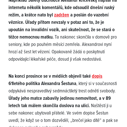
Například 58letý důchodce Alexandr Kričevskij napsal na
internetu několik komentářů, kde odsoudil dnešní ruský
režim, a krátce nato byl
zadržen
a poslán do vazební
věznice. Úřady přitom nevzaly v potaz ani to, že je
upoután na invalidní vozík, ani skutečnost, že se stará o
těžce nemocnou matku.
Ta nakonec skončila v domově pro
seniory, kde po pouhém měsíci zemřela. Alexandrovi nyní
hrozí až šest let vězení. Opakovaně žádá o poskytnutí
odpovídající lékařské péče, dosud ji však nedostává.
Na konci prosince se v médiích objevil také
dopis
61letého politika Alexandra Šestuna
, který si v současnosti
odpykává nespravedlivý sedmnáctiletý trest odnětí svobody.
Úřady jeho matce zabavily jedinou nemovitost, a v 89
letech tak málem skončila doslova na ulici.
Naštěstí ji u
sebe nakonec ubytovali přátelé. Ve svém dopise Šestun
uvedl, že když se o tom dozvěděl, „brečel jako dítě“ a pak se