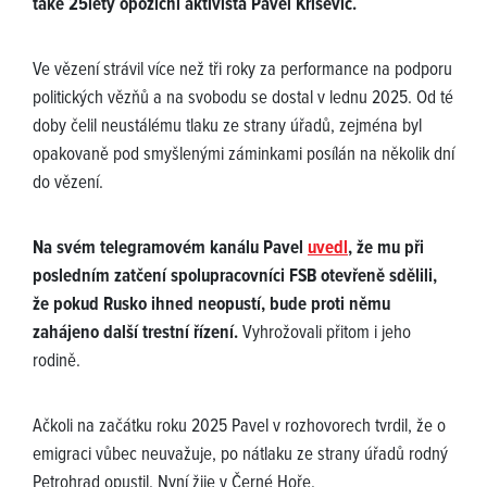
také 25letý opoziční aktivista Pavel Krisevič.
Ve vězení strávil více než tři roky za performance na podporu
politických vězňů a na svobodu se dostal v lednu 2025. Od té
doby čelil neustálému tlaku ze strany úřadů, zejména byl
opakovaně pod smyšlenými záminkami posílán na několik dní
do vězení.
Na svém telegramovém kanálu Pavel
uvedl
, že mu při
posledním zatčení spolupracovníci FSB otevřeně sdělili,
že pokud Rusko ihned neopustí, bude proti němu
zahájeno další trestní řízení.
Vyhrožovali přitom i jeho
rodině.
Ačkoli na začátku roku 2025 Pavel v rozhovorech tvrdil, že o
emigraci vůbec neuvažuje, po nátlaku ze strany úřadů rodný
Petrohrad opustil. Nyní žije v Černé Hoře.