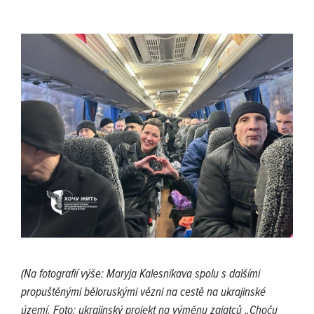
(Na fotografií výše: Maryja Kalesnikava spolu s dalšími
propuštěnými běloruskými vězni na cestě na ukrajinské
území. Foto: ukrajinský projekt na výměnu zajatců „Choču