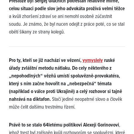
Přestože byl Sergej Gluchich potrestán relativně mírně,
celou situaci podle slov jeho advokáta prožívá velmi těžce
a kvůli zhoršení zdraví se ani nemohl osobně zúčastnit
soudu. Je známo, že byl nucen odejít z práce poté, co se stal
obětí šikany ze strany kolegů.
Pro ty, kteří se již nachází ve vězení,
vymyslely
ruské
úřady zvláštní metodu nátlaku. Do cely některého z
„nepohodlných“ vězňů umístí spoluvězně-provokatéra,
který s ním začne hovořit na „nebezpečná“ témata
(například o válce proti Ukrajině) a celý rozhovor si tajně
nahrává na diktafon.
Stačí jediné neopatrné slovo a člověk
může čelit dalšímu trestnímu řízení.
Právě to se stalo 64letému politikovi Alexeji Gorinovovi
,
jehož trest byl zpřísněn kvůli rozhovorům se spoluvězni, které