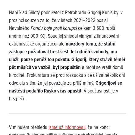
Například 58letý podnikatel z Petrohradu Grigorij Kunis byl v
prosinci souzen za to, že v letech 2021–2022 poslal
Navalného
Fondu boje proti korupci
celkem 3 500 rublů
(méně než 900 Kč). Soud jej shledal vinným z financování
extremistické organizace, ale
navzdory tomu, že státní
zástupce požadoval trest šesti let odnětí svobody, mu
uložil pouze peněžitou pokutu. Grigorij, který strávil téměř
pět měsíců ve vazbě, byl propuštěn
a mohl se vrátit domů
k rodině. Prokuratura se proti rozsudku sice už za několik dní
odvolala s tím, že jej považuje za příliš mírný,
Grigorijovi se
naštěstí podařilo Rusko včas opustit.
V současnosti je v
bezpečí.
V minulém přehledu
jsme už informovali
, že na konci