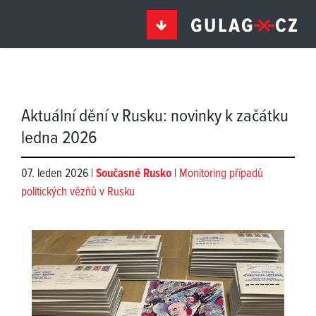
Aktuální dění v Rusku: novinky k začátku
ledna 2026
07. leden 2026 |
Současné Rusko
|
Monitoring případů
politických vězňů v Rusku