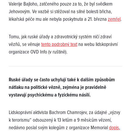
Valerije Bajloho, zatčeného pouze za to, že byl svědkem
Jehovovým. Ve vazbě si stěžoval na silné bolesti břicha,
lékařská péče mu ale nebyla poskytnuta a 21. března
zemřel
.
Tomu, jak ruské úřady a zdravotnický systém ničí zdraví
vězňů, se věnuje
tento podrobný text
na webu lidskoprávní
organizace OVD Info (v ruštině).
Ruské úřady se často uchylují také k dalším způsobům
nátlaku na politické vězně, zejména je pravidelně
vystavují psychickému a fyzickému násilí.
Lidskoprávní aktivista Bachrom Chamrojev, za údajné „výzvy
k terorismu“ odsouzený k 13 letům a 9 měsícům vězení,
nedávno poslal svým kolegům z organizace Memorial
dopis
,