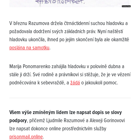
V březnu Razumova držela čtrnáctidenní suchou hladovku a
požadovala dodržení svých základních práv. Nyní naštěstí
hladovku ukončila, ihned po jejím skončení byla ale okamžitě
poslána na samotku
.
Marija Ponomarenko zahájila hladovku v polovině dubna a
stále ji drží. Své rodině a právníkovi si stěžuje, že je ve vězení
podněcována k sebevraždě, a
žádá
o jakoukoli pomoc.
Všem výše zmíněným lidem lze napsat dopis se slovy
podpory
, přičemž Ljudmile Razumové a Alexeji Gorinovovi
lze napsat dokonce online prostřednictvím služby
prisonmail.online
.