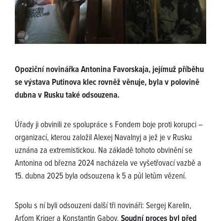
Opoziční novinářka Antonina Favorskaja, jejímuž příběhu
se výstava Putinova klec rovněž věnuje, byla v polovině
dubna v Rusku také odsouzena.
Úřady ji obvinili ze spolupráce s Fondem boje proti korupci –
organizací, kterou založil Alexej Navalnyj a jež je v Rusku
uznána za extremistickou. Na základě tohoto obvinění se
Antonina od března 2024 nacházela ve vyšetřovací vazbě a
15. dubna 2025 byla odsouzena k 5 a půl letům vězení.
Spolu s ní byli odsouzeni další tři novináři: Sergej Karelin,
Arťom Kriger a Konstantin Gabov.
Soudní proces byl před