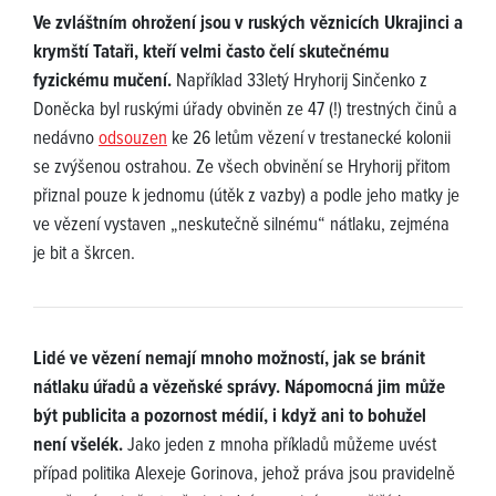
Ve zvláštním ohrožení jsou v ruských věznicích Ukrajinci a
krymští Tataři, kteří velmi často čelí skutečnému
fyzickému mučení.
Například 33letý Hryhorij Sinčenko z
Doněcka byl ruskými úřady obviněn ze 47 (!) trestných činů a
nedávno
odsouzen
ke 26 letům vězení v trestanecké kolonii
se zvýšenou ostrahou. Ze všech obvinění se Hryhorij přitom
přiznal pouze k jednomu (útěk z vazby) a podle jeho matky je
ve vězení vystaven „neskutečně silnému“ nátlaku, zejména
je bit a škrcen.
Lidé ve vězení nemají mnoho možností, jak se bránit
nátlaku úřadů a vězeňské správy. Nápomocná jim může
být publicita a pozornost médií, i když ani to bohužel
není všelék.
Jako jeden z mnoha příkladů můžeme uvést
případ politika Alexeje Gorinova, jehož práva jsou pravidelně