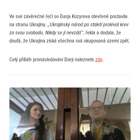
Ve své závěrečné řeči se Darja Kozyreva otevřeně postavila
na stranu Ukrajiny.
„Ukrajinský národ po staletí proléval krev
za svou svobodu. Nikdy se jí nevzdá“
, řekla a dodala, že
doufá, že Ukrajina získá všechna svá okupovaná území zpět.
Celý příběh pronásledování Darji naleznete
zde
.