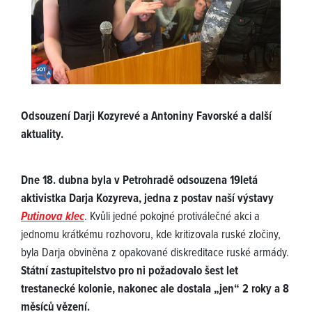
Odsouzení Darji Kozyrevé a Antoniny Favorské a další
aktuality.
Dne 18. dubna byla v Petrohradě odsouzena 19letá
aktivistka Darja Kozyreva, jedna z postav naší výstavy
Putinova klec
. Kvůli jedné pokojné protiválečné akci a
jednomu krátkému rozhovoru, kde kritizovala ruské zločiny,
byla Darja obviněna z opakované diskreditace ruské armády.
Státní zastupitelstvo pro ni požadovalo šest let
trestanecké kolonie, nakonec ale dostala „jen“ 2 roky a 8
měsíců vězení.