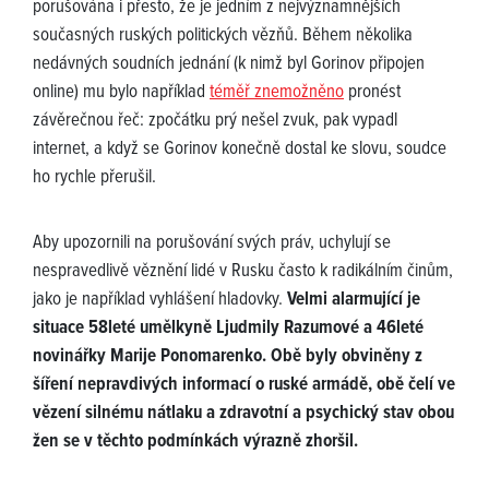
porušována i přesto, že je jedním z nejvýznamnějších
současných ruských politických vězňů. Během několika
nedávných soudních jednání (k nimž byl Gorinov připojen
online) mu bylo například
téměř znemožněno
pronést
závěrečnou řeč: zpočátku prý nešel zvuk, pak vypadl
internet, a když se Gorinov konečně dostal ke slovu, soudce
ho rychle přerušil.
Aby upozornili na porušování svých práv, uchylují se
nespravedlivě věznění lidé v Rusku často k radikálním činům,
jako je například vyhlášení hladovky.
Velmi alarmující je
situace 58leté umělkyně Ljudmily Razumové a 46leté
novinářky Marije Ponomarenko. Obě byly obviněny z
šíření nepravdivých informací o ruské armádě, obě čelí ve
vězení silnému nátlaku a zdravotní a psychický stav obou
žen se v těchto podmínkách výrazně zhoršil.