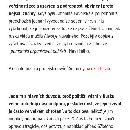
veřejností zcela uzavřen a podrobnosti obvinění proto
nejsou známy.
Když byla Antonina Favorskaja po jednom z
předchozích jednání vyvedena ze soudní síně, stihla
vykřiknout, že je souzena za to, že napsala článek o tom, jak
ruská vláda mučila Alexeje Navalného. Později v dopise z
vyšetřovací vazby uvedla, že byla obviněna z toho, že
„pomáhala organizovat pohřeb“
Navalného.
Více informací o pronásledování Antoniny
naleznete zde
.
Jedním z hlavních důvodů, proč političtí vězni v Rusku
velmi potřebují naši podporu, je skutečnost, že jejich život
je často ve velkém ohrožení, a to doslova
, jelikož je jim
mnohdy odepřena lékařská péče. Občas to bohužel končí
opravdu tragicky, což potvrzuje například případ 67letého