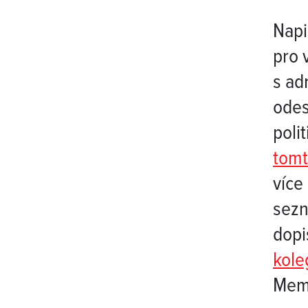
Napi
pro 
s ad
odes
poli
tom
více
sezn
dopi
kole
Memo