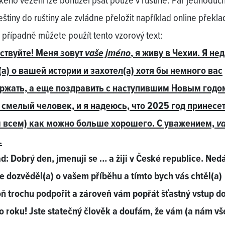
kého vězení lze bohužel psát pouze v ruštině. Pár jednoduc
eštiny do ruštiny ale zvládne přeložit například online překl
 případně můžete použít tento vzorový text:
ствуйте! Меня зовут
vaše jméno
, я живу в Чехии. Я не
(а) о вашей истории и захотел(а) хотя бы немного вас
ржать, а еще поздравить с наступившим Новым годо
 смелый человек, и я надеюсь, что 2025 год принесе
м всем) как можно больше хорошего. С уважением,
v
.
d: Dobrý den, jmenuji se … a žiji v České republice. Ned
e dozvěděl(a) o vašem příběhu a tímto bych vás chtěl(a)
ň trochu podpořit a zároveň vám popřát šťastný vstup d
 roku! Jste statečný člověk a doufám, že vám (a nám v