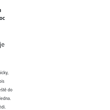
m
moc
je
icky,
pis
eště do
 ledna.
ědi.