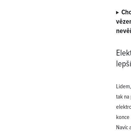
Chc
vězen
nevěř
Elek
lepš
Lidem,
tak na
elektr
konce 
Navíc 