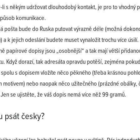
-li s někým udržovat dlouhodobý kontakt, je pro to vhodný 
způsob komunikace.
ká pošta bude do Ruska putovat výrazně déle (možná dokon
 a k jejich odeslání budete muset vynaložit trochu více úsilí.
ě papírové dopisy jsou „osobnější“ a tak mají větší přidano
u. Když dorazí, tak adresáta opravdu potěší, zejména poku
 spolu s dopisem vložíte něco pěkného (třeba krásnou pohle
 motivem) nebo naopak něco užitečného (prázdné obálky, č
. Jen se ujistěte, že váš dopis nemá více něž 99 gramů.
 psát česky?