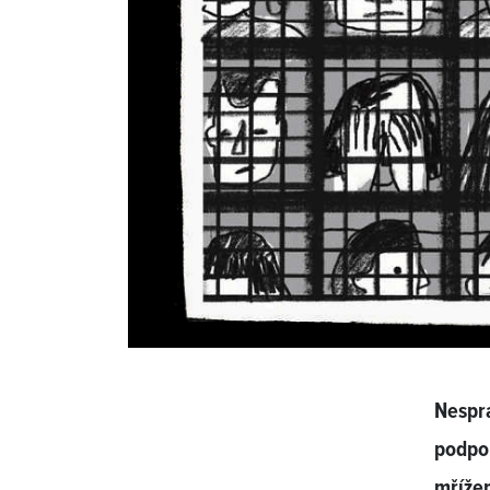
Nespra
podpor
mřížem