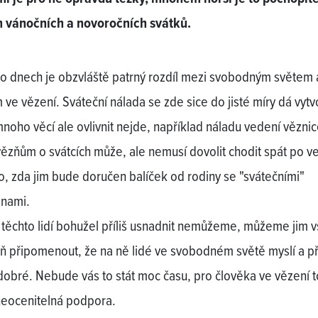
 vánočních a novoročních svátků.
to dnech je obzvláště patrný rozdíl mezi svobodným světem 
 ve vězení. Sváteční nálada se zde sice do jisté míry dá vytvo
mnoho věcí ale ovlivnit nejde, například náladu vedení věznic
vězňům o svátcích může, ale nemusí dovolit chodit spát po v
o, zda jim bude doručen balíček od rodiny se "svátečními"
inami.
i těchto lidí bohužel příliš usnadnit nemůžeme, můžeme jim 
ň připomenout, že na ně lidé ve svobodném světě myslí a pře
 dobré. Nebude vás to stát moc času, pro člověka ve vězení t
eocenitelná podpora.