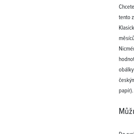
Chcete
tento 
Klasic
měsíců)
Nicmén
hodnot
obálky
českým
papír)
Můžu