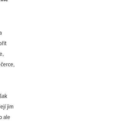
a
řit
e,
ečerce,
však
jí jim
o ale