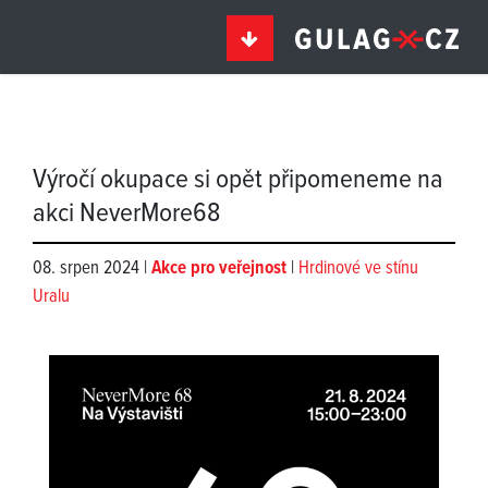
Výročí okupace si opět připomeneme na
akci NeverMore68
08. srpen 2024 |
Akce pro veřejnost
|
Hrdinové ve stínu
Uralu