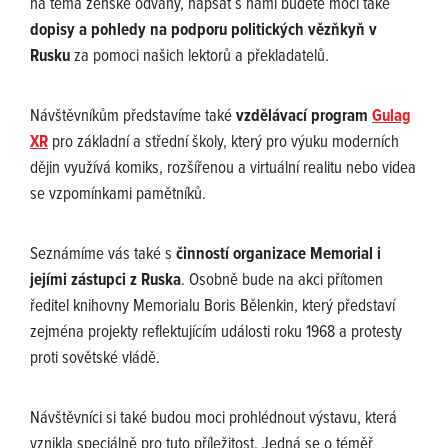
na téma ženské odvahy, napsat s námi budete moci také
dopisy a pohledy na podporu politických vězňkyň v
Rusku
za pomoci našich lektorů a překladatelů.
Návštěvníkům představíme také
vzdělávací program
Gulag
XR
pro základní a střední školy, který pro výuku moderních
dějin využívá komiks, rozšířenou a virtuální realitu nebo videa
se vzpomínkami pamětníků.
Seznámíme vás také s
činností organizace Memorial i
jejími zástupci z Ruska
. Osobně bude na akci přítomen
ředitel knihovny Memorialu Boris Bělenkin, který představí
zejména projekty reflektujícím události roku 1968 a protesty
proti sovětské vládě.
Návštěvníci si také budou moci prohlédnout výstavu, která
vznikla speciálně pro tuto příležitost. Jedná se o téměř