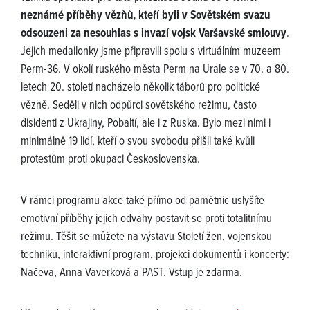
neznámé příběhy vězňů, kteří byli v Sovětském svazu
odsouzeni za nesouhlas s invazí vojsk Varšavské smlouvy
.
Jejich medailonky jsme připravili spolu s virtuálním muzeem
Perm-36. V okolí ruského města Perm na Urale se v 70. a 80.
letech 20. století nacházelo několik táborů pro politické
vězně. Seděli v nich odpůrci sovětského režimu, často
disidenti z Ukrajiny, Pobaltí, ale i z Ruska. Bylo mezi nimi i
minimálně 19 lidí, kteří o svou svobodu přišli také kvůli
protestům proti okupaci Československa.
V rámci programu akce také přímo od pamětnic uslyšíte
emotivní příběhy jejich odvahy postavit se proti totalitnímu
režimu. Těšit se můžete na výstavu Století žen, vojenskou
techniku, interaktivní program, projekci dokumentů i koncerty:
Načeva, Anna Vaverková a P/\ST. Vstup je zdarma.