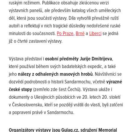
ruským režimem. Publikace obsahuje zkrácenou verzi
výstavních panelů, ale především katalog všech uměleckých
děl, která jsou součástí výstavy. Díla vytvořili převážně ruští
autoři a reflektují v nich tragické důsledky nedořešené ruské
minulosti do současnosti.
Po Praze
,
Brně
a
Liberci
se jedná
již o čtvrté zastavení výstavy.
Výstava představí i
osobní předměty Jurije Dmitrijeva
,
které používal během svých badatelských expedic, a také
jeho
nálezy z odhalených masových hrobů
. Návštěvníci se
dozvědí podrobnosti o historii Sandarmochu, včetně
výrazné
české stopy
(zemřelo zde šest Čechů). Výstava ukáže i
dokumenty o Ukrajincích působících ve 20. letech 20. století
v Československu, kteří se později vrátili do vlasti, byli zatčeni
a popraveni právě v Sandarmochu.
Organizátory výstavy jsou Gulag.cz, sdružení Memorial