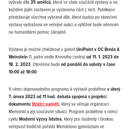
vybrala díla
35 umělců
, která se stala součástí výstavy a na
každém jejím zastavení je vystavena část z nich. Publikace
představuje všechna vybraná díla, která budou po skončení
výstavy vydražena ve veřejné aukci a výtěžek bude věnován
na humanitární pomoc Ukrajině.
Výstavu je možné zhlédnout v galerii
UniPoint v OC Breda &
Weinstein
(1. patro vedle Krevního centra)
od 11. 1. 2023 do
18. 2. 2023
. Otevřena bude
od pondělí do soboty v čase
10:00 až 18:00
.
V rámci doprovodného programu k výstavě proběhne
v úterý
7. února 2023 od 11 hod. debata spojená s projekcí
dokumentu
Strážci paměti
, který se věnuje organizaci
Memorial a její současné situaci. Program proběhne v rámci
cyklu
Moderní výzvy lidstva
, který pro studenty i širokou
veřejnost tradičně pořádá Mendelovo gymnázium ve