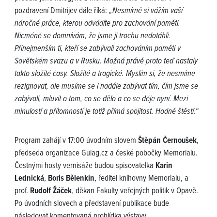
pozdravení Dmitrijev dále říká:
„Nesmírně si vážím vaší
náročné práce, kterou odvádíte pro zachování paměti.
Nicméně se domnívám, že jsme ji trochu nedotáhli.
Přinejmenším ti, kteří se zabývali zachováním paměti v
Sovětském svazu a v Rusku. Možná právě proto teď nastaly
takto složité časy. Složité a tragické. Myslím si, že nesmíme
rezignovat, ale musíme se i nadále zabývat tím, čím jsme se
zabývali, mluvit o tom, co se dělo a co se děje nyní. Mezi
minulostí a přítomností je totiž přímá spojitost. Hodně štěstí.“
Program zahájí v 17:00 úvodním slovem
Štěpán Černoušek
,
předseda organizace Gulag.cz a české pobočky Memorialu.
Čestnými hosty vernisáže budou spisovatelka
Karin
Lednická
,
Boris Bělenkin
, ředitel knihovny Memorialu, a
prof.
Rudolf Žáček
, děkan Fakulty veřejných politik v Opavě.
Po úvodních slovech a představení publikace bude
následovat komentovaná prohlídka výstavy.