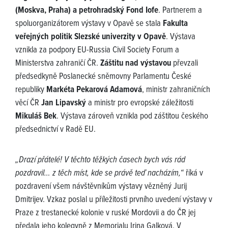
(Moskva, Praha) a petrohradský Fond Iofe
. Partnerem a
spoluorganizátorem výstavy v Opavě se stala
Fakulta
veřejných politik Slezské univerzity v Opavě
. Výstava
vznikla za podpory EU-Russia Civil Society Forum a
Ministerstva zahraničí ČR.
Záštitu nad výstavou
převzali
předsedkyně Poslanecké sněmovny Parlamentu České
republiky
Markéta Pekarová Adamová
, ministr zahraničních
věcí ČR
Jan Lipavský
a ministr pro evropské záležitosti
Mikuláš Bek
. Výstava zároveň vznikla pod záštitou českého
předsednictví v Radě EU.
„Drazí přátelé! V těchto těžkých časech bych vás rád
pozdravil… z těch míst, kde se právě teď nacházím,“
říká v
pozdravení všem návštěvníkům výstavy vězněný Jurij
Dmitrijev. Vzkaz poslal u příležitosti prvního uvedení výstavy v
Praze z trestanecké kolonie v ruské Mordovii a do ČR jej
předala jeho kolegyně z Memorialu Irina Galková. V