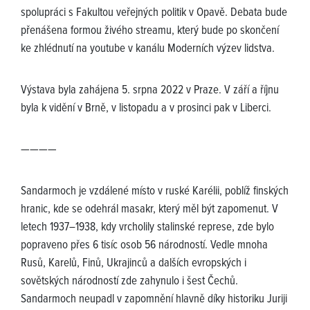
spolupráci s Fakultou veřejných politik v Opavě. Debata bude
přenášena formou živého streamu, který bude po skončení
ke zhlédnutí na youtube v kanálu Moderních výzev lidstva.
Výstava byla zahájena 5. srpna 2022 v Praze. V září a říjnu
byla k vidění v Brně, v listopadu a v prosinci pak v Liberci.
————
Sandarmoch je vzdálené místo v ruské Karélii, poblíž finských
hranic, kde se odehrál masakr, který měl být zapomenut. V
letech 1937–1938, kdy vrcholily stalinské represe, zde bylo
popraveno přes 6 tisíc osob 56 národností. Vedle mnoha
Rusů, Karelů, Finů, Ukrajinců a dalších evropských i
sovětských národností zde zahynulo i šest Čechů.
Sandarmoch neupadl v zapomnění hlavně díky historiku Juriji