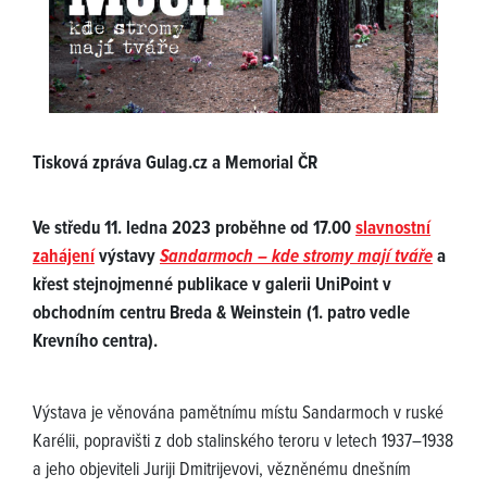
Tisková zpráva Gulag.cz a Memorial ČR
Ve středu 11. ledna 2023 proběhne od 17.00
slavnostní
zahájení
výstavy
Sandarmoch – kde stromy mají tváře
a
křest stejnojmenné publikace v galerii UniPoint v
obchodním centru Breda & Weinstein (1. patro vedle
Krevního centra).
Výstava je věnována pamětnímu místu Sandarmoch v ruské
Karélii, popravišti z dob stalinského teroru v letech 1937–1938
a jeho objeviteli Juriji Dmitrijevovi, vězněnému dnešním