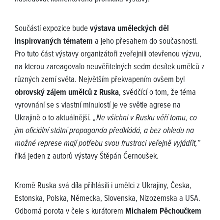
Součástí expozice bude
výstava uměleckých děl
inspirovaných tématem
a jeho přesahem do současnosti.
Pro tuto část výstavy organizátoři zveřejnili otevřenou výzvu,
na kterou zareagovalo neuvěřitelných sedm desítek umělců z
různých zemí světa. Největším překvapením ovšem byl
obrovský zájem umělců z Ruska
, svědčící o tom, že téma
vyrovnání se s vlastní minulostí je ve světle agrese na
Ukrajině o to aktuálnější.
„Ne všichni v Rusku věří tomu, co
jim oficiální státní propaganda předkládá, a bez ohledu na
možné represe mají potřebu svou frustraci veřejně vyjádřit,”
říká jeden z autorů výstavy Štěpán Černoušek.
Kromě Ruska svá díla přihlásili i umělci z Ukrajiny, Česka,
Estonska, Polska, Německa, Slovenska, Nizozemska a USA.
Odborná porota v čele s kurátorem
Michalem Pěchoučkem