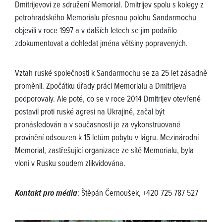
Dmitrijevovi ze sdružení Memorial. Dmitrijev spolu s kolegy z
petrohradského Memorialu přesnou polohu Sandarmochu
objevili v roce 1997 a v dalších letech se jim podařilo
zdokumentovat a dohledat jména většiny popravených.
Vztah ruské společnosti k Sandarmochu se za 25 let zásadně
proměnil. Zpočátku úřady práci Memorialu a Dmitrijeva
podporovaly. Ale poté, co se v roce 2014 Dmitrijev otevřeně
postavil proti ruské agresi na Ukrajině, začal být
pronásledován a v současnosti je za vykonstruované
provinění odsouzen k 15 letům pobytu v lágru. Mezinárodní
Memorial, zastřešující organizace ze sítě Memorialu, byla
vloni v Rusku soudem zlikvidována.
Kontakt pro média
: Štěpán Černoušek, +420 725 787 527