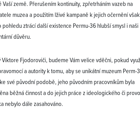
 Vaší země. Přerušením kontinuity, zpřetrháním vazeb na
atele muzea a použitím lživé kampaně k jejich očernění však
 pohledu ztrácí další existence Permu-36 hlubší smysl i naši
tární důvěru.
 Viktore Fjodoroviči, budeme Vám velice vděčni, pokud využ
pravomocí a autority k tomu, aby se unikátní muzeum Perm-
o ke své původní podobě, jeho původním pracovníkům byla
na běžná činnost a do jejich práce z ideologického či prov
ka nebylo dále zasahováno.