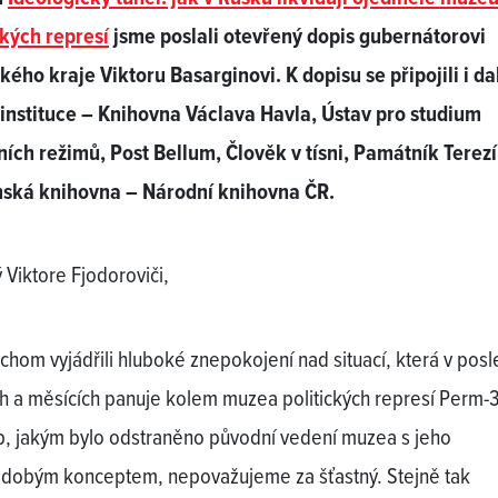
ckých represí
jsme poslali otevřený dopis gubernátorovi
ého kraje Viktoru Basarginovi. K dopisu se připojili i da
instituce – Knihovna Václava Havla, Ústav pro studium
tních režimů, Post Bellum, Člověk v tísni, Památník Terezí
nská knihovna – Národní knihovna ČR.
 Viktore Fjodoroviči,
ychom vyjádřili hluboké znepokojení nad situací, která v pos
h a měsících panuje kolem muzea politických represí Perm-
, jakým bylo odstraněno původní vedení muzea s jeho
dobým konceptem, nepovažujeme za šťastný. Stejně tak