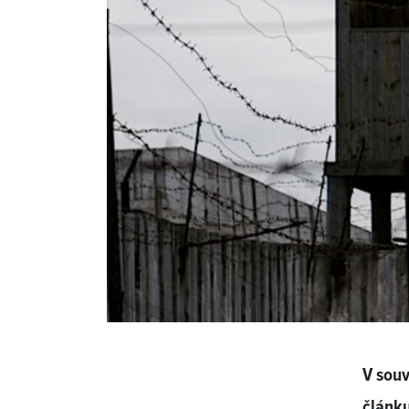
V souv
článk