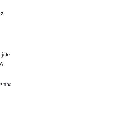
 z
ijete
36
ozního