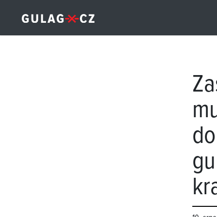
Za
mu
do
gu
kr