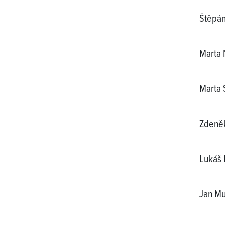
Štěpán
Marta 
Marta 
Zdeněk
Lukáš 
Jan Mu