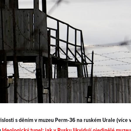
islosti s děním v muzeu Perm-36 na ruském Urale (více 
u
Ideologický tunel: jak v Rusku likvidují ojedinělé muze