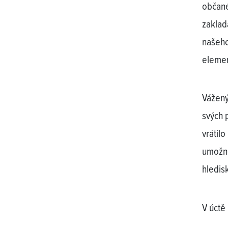
občané
zaklad
našeho
elemen
Vážený
svých 
vrátil
umožně
hledis
V úctě