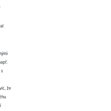
í
al
nými
např.
 s
íc, že
ěhu
í