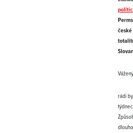
politi
Permsk
české 
totali
Slova
Vážený
rádi b
týdnec
Způsob
dlouho