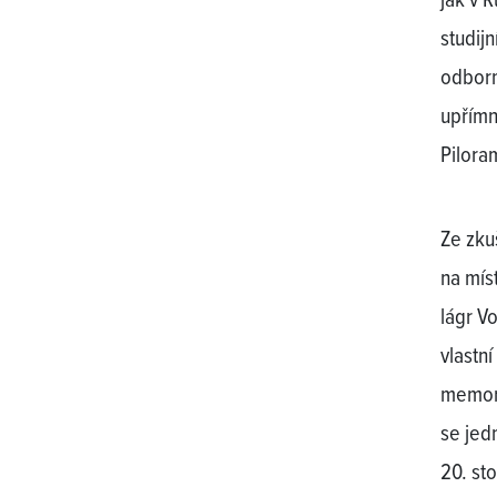
jak v 
studijn
odborní
upřímn
Pilora
Ze zku
na mís
lágr Vo
vlastní
memori
se jed
20. sto