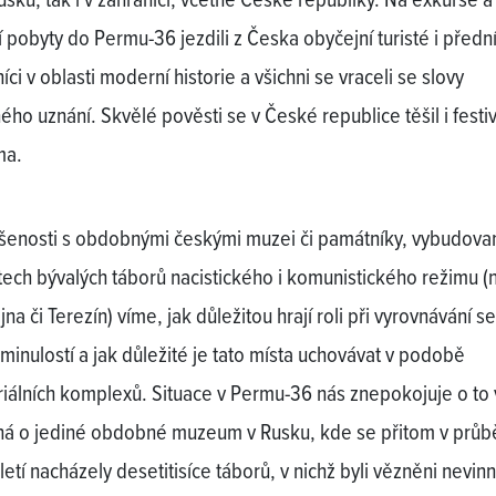
Rusku, tak i v zahraničí, včetně České republiky. Na exkurse a
í pobyty do Permu-36 jezdili z Česka obyčejní turisté i předn
ci v oblasti moderní historie a všichni se vraceli se slovy
ého uznání. Skvělé pověsti se v České republice těšil i festiv
ma.
šenosti s obdobnými českými muzei či památníky, vybudova
tech bývalých táborů nacistického i komunistického režimu (
jna či Terezín) víme, jak důležitou hrají roli při vyrovnávání se
 minulostí a jak důležité je tato místa uchovávat v podobě
álních komplexů. Situace v Permu-36 nás znepokojuje o to v
ná o jediné obdobné muzeum v Rusku, kde se přitom v průb
letí nacházely desetitisíce táborů, v nichž byli vězněni nevinn