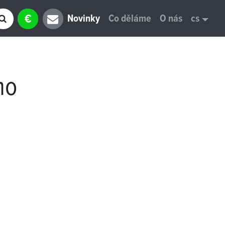
€
Novinky
Co děláme
O nás
cs
ho