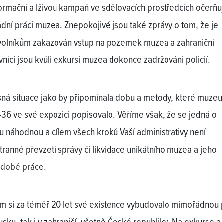
ormační a lživou kampaň ve sdělovacích prostředcích očerňuj
dní práci muzea. Znepokojivé jsou také zprávy o tom, že je
olníkům zakazován vstup na pozemek muzea a zahraniční
vníci jsou kvůli exkursi muzea dokonce zadržováni policií.
ná situace jako by připomínala dobu a metody, které muze
36 ve své expozici popisovalo. Věříme však, že se jedná o
 náhodnou a cílem všech kroků Vaší administrativy není
tranné převzetí správy či likvidace unikátního muzea a jeho
dobé práce.
 si za téměř 20 let své existence vybudovalo mimořádnou 