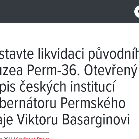
stavte likvidaci původní
zea Perm-36. Otevřený
pis českých institucí
bernátoru Permského
aje Viktoru Basarginovi