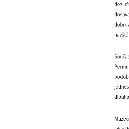
dezinf
dosava
dobrov
návště
Součas
Permu-
podobu
jednos
dlouho
Muzeum