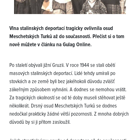
Vlna stalinských deportací tragicky ovlivnila osud
Meschetských Turků až do současnosti. Přečíst si o tom
nově můžete v článku na Gulag Online.
Po staletí obývali jižní Gruzii. V roce 1944 se stali obětí
masových stalinských deportací. Lidé tehdy umírali po
stovkách a ze země byli bez jakéhokoli důvodu zvlášť
zákeřným způsobem vyhnáni. A dodnes se nemohou vrátit.
Za tragických okolností se od té doby museli stěhovat ještě
několikrát. Drsný osud Meschetských Turků se dodnes
nedočkal prakticky žádné větší pozornosti. Z mnoha dobrých
důvodů by si ji přitom zasloužil.