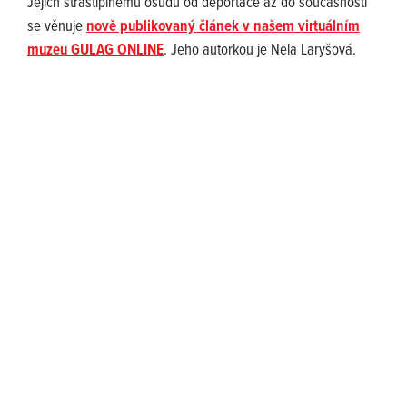
Jejich strastiplnému osudu od deportace až do současnosti
se věnuje
nově publikovaný článek v našem virtuálním
muzeu GULAG ONLINE
. Jeho autorkou je Nela Laryšová.