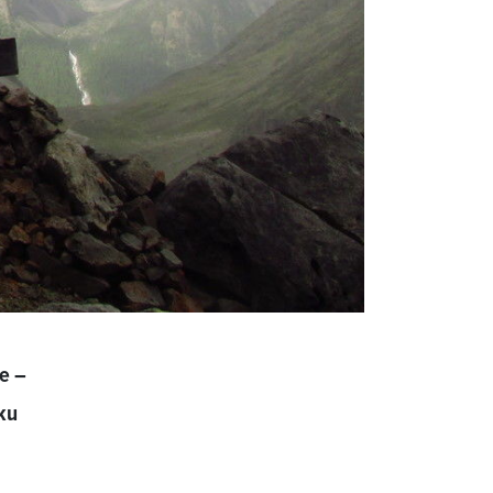
e –
ku