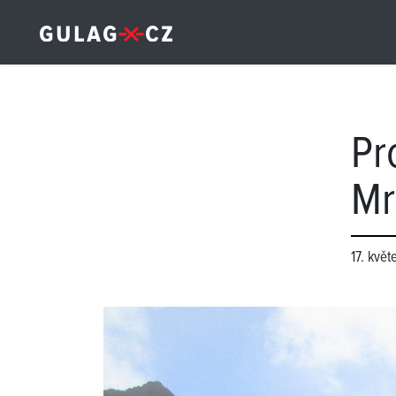
Pr
Mr
17. květ