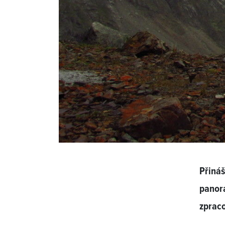
Přiná
panora
zprac