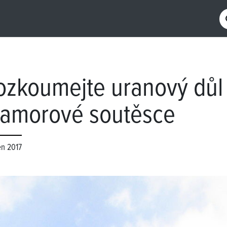
ozkoumejte uranový důl
amorové soutěsce
en 2017