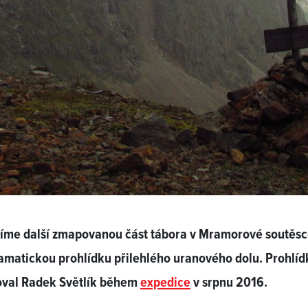
šíme další zmapovanou část tábora v Mramorové soutěsc
matickou prohlídku přilehlého uranového dolu. Prohlíd
oval Radek Světlík během
expedice
v srpnu 2016.