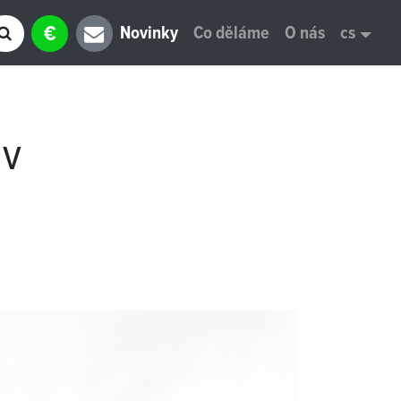
€
Novinky
Co děláme
O nás
cs
 v