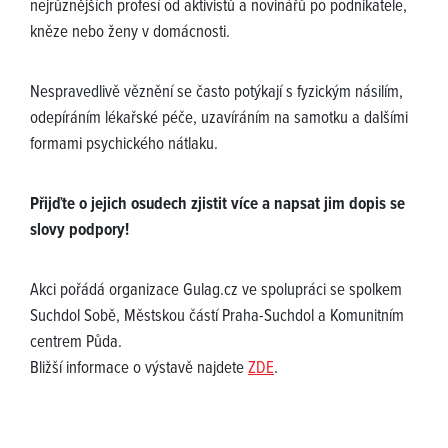
nejrůznějších profesí od aktivistů a novinářů po podnikatele,
kněze nebo ženy v domácnosti.
Nespravedlivě věznění se často potýkají s fyzickým násilím,
odepíráním lékařské péče, uzavíráním na samotku a dalšími
formami psychického nátlaku.
Přijďte o jejich osudech zjistit více a napsat jim dopis se
slovy podpory!
Akci pořádá organizace Gulag.cz ve spolupráci se spolkem
Suchdol Sobě, Městskou částí Praha-Suchdol a Komunitním
centrem Půda.
Bližší informace o výstavě najdete
ZDE
.