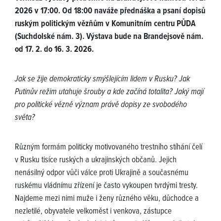
2026 v 17:00. Od 18:00 naváže přednáška a psaní dopisů
ruským politickým vězňům v Komunitním centru PŮDA
(Suchdolské nám. 3). Výstava bude na Brandejsově nám.
od 17. 2. do 16. 3. 2026.
Jak se žije demokraticky smýšlejícím lidem v Rusku? Jak
Putinův režim utahuje šrouby a kde začíná totalita? Jaký mají
pro politické vězně význam právě dopisy ze svobodého
světa?
Různým formám politicky motivovaného trestního stíhání čelí
v Rusku tisíce ruských a ukrajinských občanů. Jejich
nenásilný odpor vůči válce proti Ukrajině a současnému
ruskému vládnímu zřízení je často vykoupen tvrdými tresty.
Najdeme mezi nimi muže i ženy různého věku, důchodce a
nezletilé, obyvatele velkoměst i venkova, zástupce