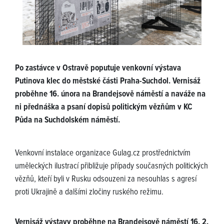
Po zastávce v Ostravě poputuje venkovní výstava
Putinova klec do městské části Praha-Suchdol. Vernisáž
proběhne 16. února na Brandejsově náměstí a naváže na
ni přednáška a psaní dopisů politickým vězňům v KC
Půda na Suchdolském náměstí.
Venkovní instalace organizace Gulag.cz prostřednictvím
uměleckých ilustrací přibližuje případy současných politických
vězňů, kteří byli v Rusku odsouzeni za nesouhlas s agresí
proti Ukrajině a dalšími zločiny ruského režimu.
Vernisáž výstavy proběhne na Brandejsově náměstí 16. 2.