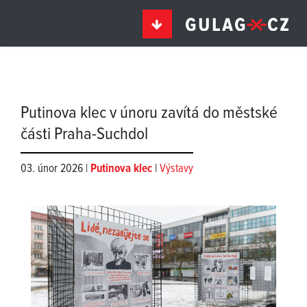
Putinova klec v únoru zavítá do městské
části Praha-Suchdol
03. únor 2026 |
Putinova klec
|
Výstavy