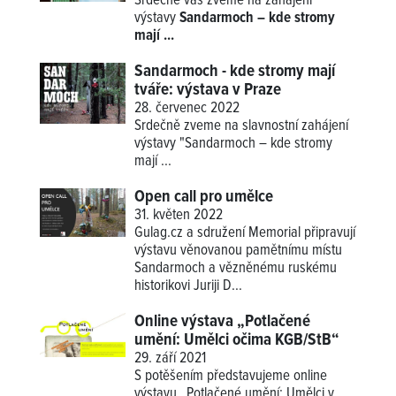
Srdečně vás zveme na zahájení
výstavy
Sandarmoch – kde stromy
mají ...
Sandarmoch - kde stromy mají
tváře: výstava v Praze
28. červenec 2022
Srdečně zveme na slavnostní zahájení
výstavy "Sandarmoch – kde stromy
mají ...
Open call pro umělce
31. květen 2022
Gulag.cz a sdružení Memorial připravují
výstavu věnovanou pamětnímu místu
Sandarmoch a vězněnému ruskému
historikovi Juriji D...
Online výstava „Potlačené
umění: Umělci očima KGB/StB“
29. září 2021
S potěšením představujeme online
výstavu „Potlačené umění: Umělci v