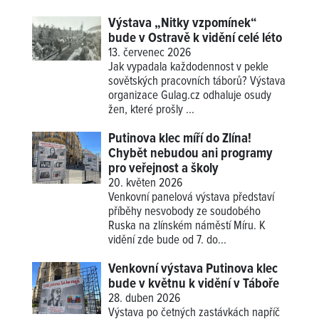
Výstava „Nitky vzpomínek“
bude v Ostravě k vidění celé léto
13. červenec 2026
Jak vypadala každodennost v pekle
sovětských pracovních táborů? Výstava
organizace Gulag.cz odhaluje osudy
žen, které prošly ...
Putinova klec míří do Zlína!
Chybět nebudou ani programy
pro veřejnost a školy
20. květen 2026
Venkovní panelová výstava představí
příběhy nesvobody ze soudobého
Ruska na zlínském náměstí Míru. K
vidění zde bude od 7. do...
Venkovní výstava Putinova klec
bude v květnu k vidění v Táboře
28. duben 2026
Výstava po četných zastávkách napříč