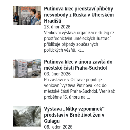
Putinova klec představí příběhy
nesvobody z Ruska v Uherském
Hradišti
23. únor 2026
Venkovní výstava organizace Gulag.cz
prostřednictvím uměleckých ilustrací
přibližuje případy současných
politických vězňů, kt...
Putinova klec v únoru zavítá do
městské části Praha-Suchdol
03. únor 2026
Po zastávce v Ostravě poputuje
venkovní výstava Putinova klec do
městské části Praha-Suchdol. Vernisáž
proběhne 16. února na ...
Výstava „Nitky vzpomínek“
představí v Brně život žen v
Gulagu
08. leden 2026