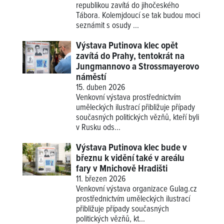
republikou zavítá do jihočeského
Tábora. Kolemjdoucí se tak budou moci
seznámit s osudy ...
Výstava Putinova klec opět
zavítá do Prahy, tentokrát na
Jungmannovo a Strossmayerovo
náměstí
15. duben 2026
Venkovní výstava prostřednictvím
uměleckých ilustrací přibližuje případy
současných politických vězňů, kteří byli
v Rusku ods...
Výstava Putinova klec bude v
březnu k vidění také v areálu
fary v Mnichově Hradišti
11. březen 2026
Venkovní výstava organizace Gulag.cz
prostřednictvím uměleckých ilustrací
přibližuje případy současných
politických vězňů, kt...