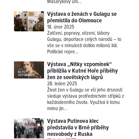
Masarykovy uni...
Výstava o ženách v Gulagu se
přemístila do Olomouce
18. únor 2025
Zatčení, popravy, vězení, tábory
Gulagu, deportace celých národů – to
vše se v minulosti dotklo milionů lidí.
Politické repre...
Výstava „Nitky vzpomínek“
přiblížila v Kutné Hoře příběhy
žen ze sovětských lágrů
28. leden 2025
Život žen v Gulagu se vší jeho drsností
sleduje výstava protřednictvím střípků z
každodenního života. Využívá k tomu
mimo jin...
Výstava Putinova klec
představila v Brně příběhy
nesvobody z Ruska