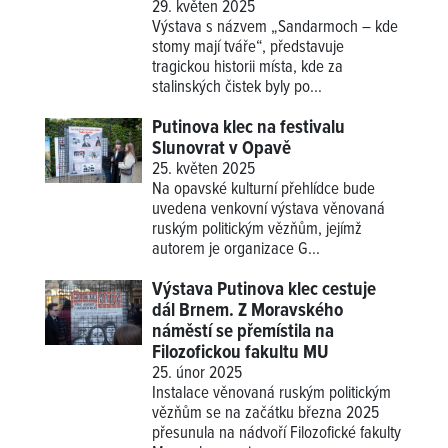
29. květen 2025
Výstava s názvem „Sandarmoch – kde
stomy mají tváře“, představuje
tragickou historii místa, kde za
stalinských čistek byly po...
Putinova klec na festivalu
Slunovrat v Opavě
25. květen 2025
Na opavské kulturní přehlídce bude
uvedena venkovní výstava věnovaná
ruským politickým vězňům, jejímž
autorem je organizace G...
Výstava Putinova klec cestuje
dál Brnem. Z Moravského
náměstí se přemístila na
Filozofickou fakultu MU
25. únor 2025
Instalace věnovaná ruským politickým
vězňům se na začátku března 2025
přesunula na nádvoří Filozofické fakulty