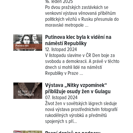
16. leden 2025
Po dvou pražských zastávkách se
venkovní výstava věnovaná příběhům
politických vězňů v Rusku přesunula do
moravské metropole ...
Putinova klec byla k vidění na
náměstí Republiky
12. listopad 2024
V listopadu slavíme v ČR Den boje za
svobodu a demokracii. A právě v těchto
dnech si mohli lidé na náměstí
Republiky v Praze ...
Výstava „Nitky vzpomínek“
přibližuje osudy žen v Gulagu
07. listopad 2024
Život žen v sovětských lágrech sleduje
nová výstava prostřednictvím fotografií
rukodělných výrobků a předmětů
spojených s pří...