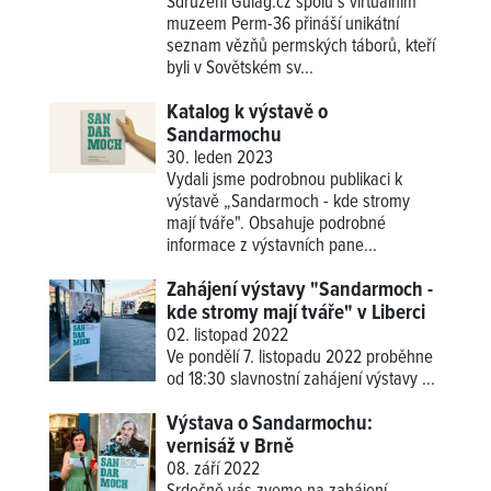
Sdružení Gulag.cz spolu s virtuálním
muzeem Perm-36 přináší unikátní
seznam vězňů permských táborů, kteří
byli v Sovětském sv...
Katalog k výstavě o
Sandarmochu
30. leden 2023
Vydali jsme podrobnou publikaci k
výstavě „Sandarmoch - kde stromy
mají tváře". Obsahuje podrobné
informace z výstavních pane...
Zahájení výstavy "Sandarmoch -
kde stromy mají tváře" v Liberci
02. listopad 2022
Ve pondělí 7. listopadu 2022 proběhne
od 18:30 slavnostní zahájení
výstavy ...
Výstava o Sandarmochu:
vernisáž v Brně
08. září 2022