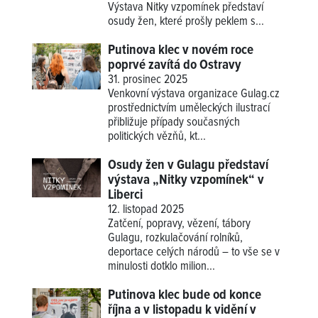
Výstava
Nitky vzpomínek
představí
osudy žen, které prošly peklem s...
Putinova klec v novém roce
poprvé zavítá do Ostravy
31. prosinec 2025
Venkovní výstava organizace Gulag.cz
prostřednictvím uměleckých ilustrací
přibližuje případy současných
politických vězňů, kt...
Osudy žen v Gulagu představí
výstava „Nitky vzpomínek“ v
Liberci
12. listopad 2025
Zatčení, popravy, vězení, tábory
Gulagu, rozkulačování rolníků,
deportace celých národů – to vše se v
minulosti dotklo milion...
Putinova klec bude od konce
října a v listopadu k vidění v