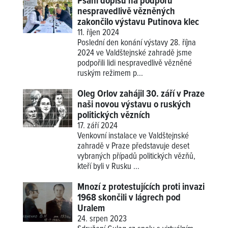
Psaní dopisů na podporu
nespravedlivě vězněných
zakončilo výstavu Putinova klec
11. říjen 2024
Poslední den konání výstavy 28. října
2024 ve Valdštejnské zahradě jsme
podpořili lidi nespravedlivě vězněné
ruským režimem p...
Oleg Orlov zahájil 30. září v Praze
naši novou výstavu o ruských
politických vězních
17. září 2024
Venkovní instalace ve Valdštejnské
zahradě v Praze představuje deset
vybraných případů politických vězňů,
kteří byli v Rusku ...
Mnozí z protestujících proti invazi
1968 skončili v lágrech pod
Uralem
24. srpen 2023