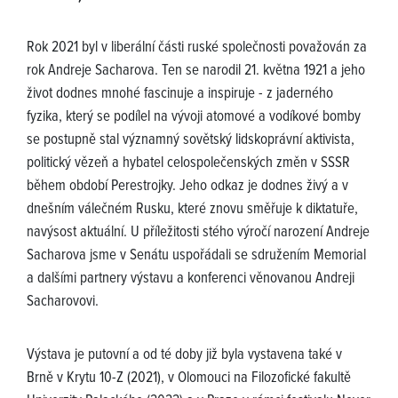
Rok 2021 byl v liberální části ruské společnosti považován za
rok Andreje Sacharova. Ten se narodil 21. května 1921 a jeho
život dodnes mnohé fascinuje a inspiruje - z jaderného
fyzika, který se podílel na vývoji atomové a vodíkové bomby
se postupně stal významný sovětský lidskoprávní aktivista,
politický vězeň a hybatel celospolečenských změn v SSSR
během období Perestrojky. Jeho odkaz je dodnes živý a v
dnešním válečném Rusku, které znovu směřuje k diktatuře,
navýsost aktuální. U příležitosti stého výročí narození Andreje
Sacharova jsme v Senátu uspořádali se sdružením Memorial
a dalšími partnery výstavu a konferenci věnovanou Andreji
Sacharovovi.
Výstava je putovní a od té doby již byla vystavena také v
Brně v Krytu 10-Z (2021), v Olomouci na Filozofické fakultě