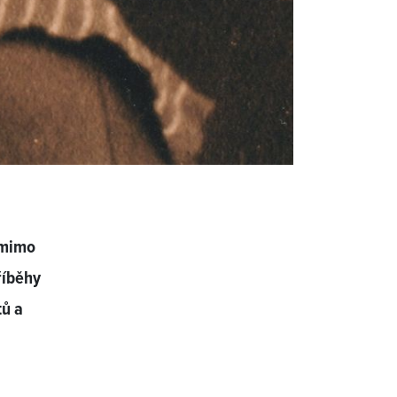
 mimo
říběhy
tů a