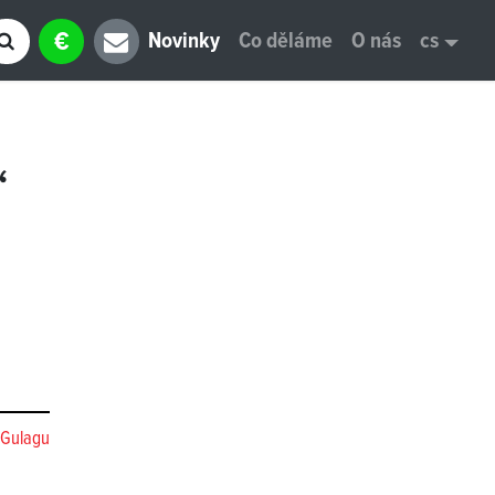
€
Novinky
Co děláme
O nás
cs
“
 Gulagu