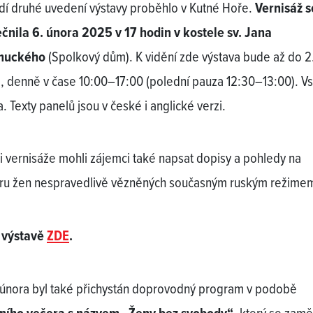
dí druhé uvedení výstavy proběhlo v Kutné Hoře.
Vernisáž s
čnila 6. února 2025 v 17 hodin v kostele sv. Jana
muckého
(Spolkový dům). K vidění zde výstava bude až do 2
, denně v čase 10:00–17:00 (polední pauza 12:30–13:00). Vs
. Texty panelů jsou v české i anglické verzi.
i vernisáže mohli zájemci také napsat dopisy a pohledy na
u žen nespravedlivě vězněných současným ruským režime
 výstavě
ZDE
.
 února byl také přichystán doprovodný program v podobě