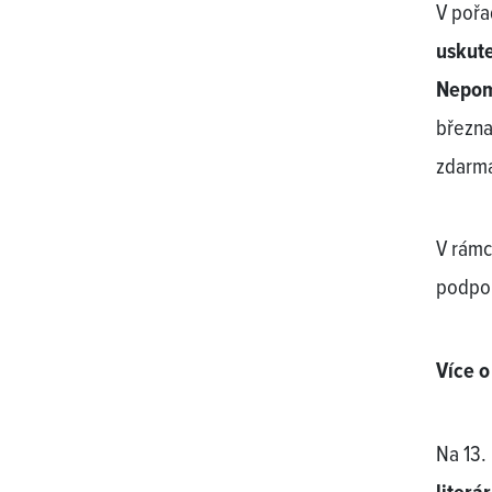
V pořa
uskute
Nepo
března
zdarma
V rámc
podpor
Více o
Na 13.