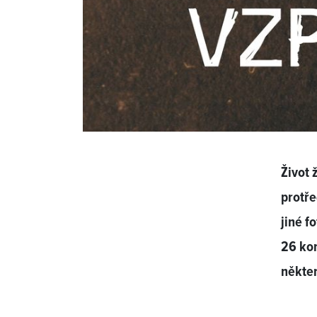
Život 
protře
jiné f
26 kon
někter