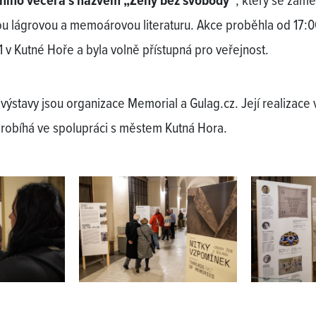
rního večera s názvem „Ženy bez svobody“
, který se zamě
u lágrovou a memoárovou literaturu. Akce proběhla od 17:0
1 v Kutné Hoře a byla volně přístupná pro veřejnost.
 výstavy jsou organizace Memorial a Gulag.cz. Její realizace 
robíhá ve spolupráci s městem Kutná Hora.