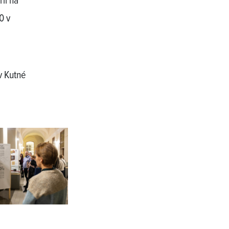
řil na
0 v
v Kutné