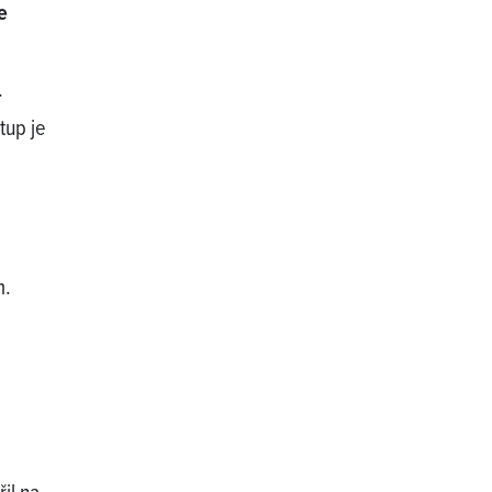
e
.
tup je
m.