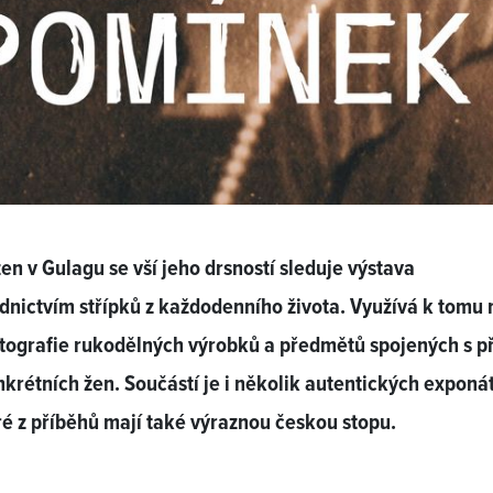
žen v Gulagu se vší jeho drsností sleduje výstava
dnictvím střípků z každodenního života. Využívá k tomu
otografie rukodělných výrobků a předmětů spojených s p
krétních žen. Součástí je i několik autentických exponá
é z příběhů mají také výraznou českou stopu.