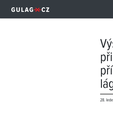
Vý
př
př
lá
28. led