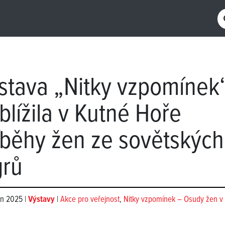
stava „Nitky vzpomínek
iblížila v Kutné Hoře
íběhy žen ze sovětských
grů
en 2025 |
Výstavy
|
Akce pro veřejnost
,
Nitky vzpomínek – Osudy žen v