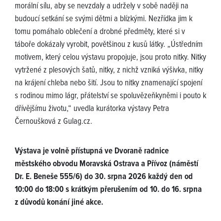
morální sílu, aby se nevzdaly a udržely v sobě naději na
budoucí setkání se svými dětmi a blízkými. Nezřídka jim k
tomu pomáhalo oblečení a drobné předměty, které si v
táboře dokázaly vyrobit, povětšinou z kusů látky. „Ústředním
motivem, který celou výstavu propojuje, jsou proto nitky. Nitky
vytržené z plesových šatů, nitky, z nichž vzniká výšivka, nitky
na krájení chleba nebo šití. Jsou to nitky znamenající spojení
s rodinou mimo lágr, přátelství se spoluvězeňkyněmi i pouto k
dřívějšímu životu,“ uvedla kurátorka výstavy Petra
Černoušková z Gulag.cz.
Výstava je volně přístupná ve Dvoraně radnice
městského obvodu Moravská Ostrava a Přívoz (náměstí
Dr. E. Beneše 555/6) do 30. srpna 2026 každý den od
10:00 do 18:00 s krátkým přerušením od 10. do 16. srpna
z důvodů konání jiné akce.