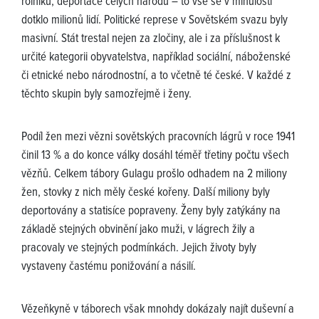
rolníků, deportace celých národů – to vše se v minulosti
dotklo milionů lidí. Politické represe v Sovětském svazu byly
masivní. Stát trestal nejen za zločiny, ale i za příslušnost k
určité kategorii obyvatelstva, například sociální, náboženské
či etnické nebo národnostní, a to včetně té české. V každé z
těchto skupin byly samozřejmě i ženy.
Podíl žen mezi vězni sovětských pracovních lágrů v roce 1941
činil 13 % a do konce války dosáhl téměř třetiny počtu všech
vězňů. Celkem tábory Gulagu prošlo odhadem na 2 miliony
žen, stovky z nich měly české kořeny. Další miliony byly
deportovány a statisíce popraveny. Ženy byly zatýkány na
základě stejných obvinění jako muži, v lágrech žily a
pracovaly ve stejných podmínkách. Jejich životy byly
vystaveny častému ponižování a násilí.
Vězeňkyně v táborech však mnohdy dokázaly najít duševní a