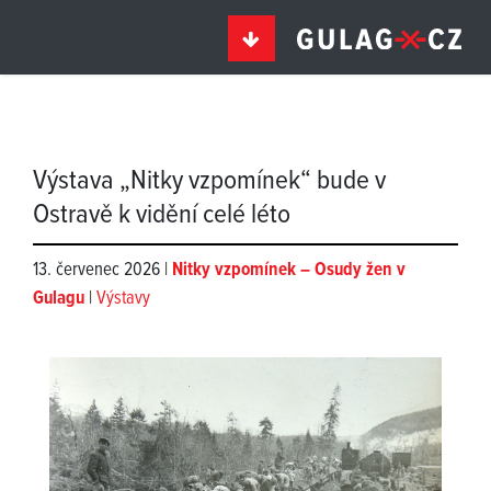
Výstava „Nitky vzpomínek“ bude v
Ostravě k vidění celé léto
13. červenec 2026 |
Nitky vzpomínek – Osudy žen v
Gulagu
|
Výstavy