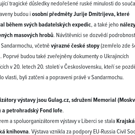
tující tragické důsledky nedořešené ruské minulosti do souča
aveny budou i
osobní předměty Jurije Dmitrijeva, které
val během svých badatelských expedic
, a také jeho
nálezy
ených masových hrobů
. Návštěvníci se dozvědí podrobnost
ii Sandarmochu, včetně
výrazné české stopy
(zemřelo zde š
. Poprvé budou také zveřejněny dokumenty o Ukrajincích
cích v 20. letech 20. století v Československu, kteří se pozdě
 do vlasti, byli zatčeni a popraveni právě v Sandarmochu.
zátory výstavy jsou Gulag.cz, sdružení Memorial (Moskv
 a petrohradský Fond Iofe
.
rem a spoluorganizátorem výstavy v Liberci se stala
Krajská
ká knihovna
. Výstava vznikla za podpory EU-Russia Civil Soc