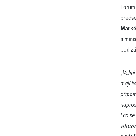
Forum 
předse
Marké
a mini
pod zá
„Velmi
mají t
připom
napros
i co s
sdruže