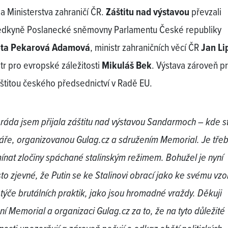
a Ministerstva zahraničí ČR.
Záštitu nad výstavou
převzali
dkyně Poslanecké sněmovny Parlamentu České republiky
ta Pekarová Adamová
, ministr zahraničních věcí ČR
Jan Li
str pro evropské záležitosti
Mikuláš Bek
. Výstava zároveň p
štitou českého předsednictví v Radě EU.
 ráda jsem přijala záštitu nad výstavou Sandarmoch – kde 
váře, organizovanou Gulag.cz a sdružením Memorial. Je třeb
ínat zločiny spáchané stalinským režimem. Bohužel je nyní
to zjevné, že Putin se ke Stalinovi obrací jako ke svému vzor
e týče brutálních praktik, jako jsou hromadné vraždy. Děkuji
ní Memorial a organizaci Gulag.cz za to, že na tyto důležité