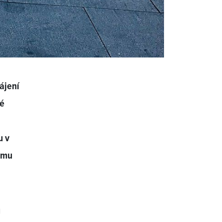
ájení
ké
u v
nému
ů