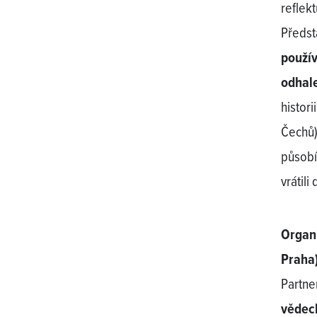
reflek
Předst
použí
odhal
histor
Čechů)
působí
vrátili
Organi
Praha)
Partne
vědec