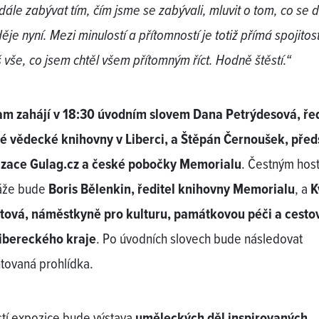
adále zabývat tím, čím jsme se zabývali, mluvit o tom, co se 
ěje nyní. Mezi minulostí a přítomností je totiž přímá spojitost
š vše, co jsem chtěl všem přítomným říct. Hodně štěstí.“
m zahájí v 18:30 úvodním slovem Dana Petrýdesová, ře
é vědecké knihovny v Liberci, a Štěpán Černoušek, pře
izace Gulag.cz a české pobočky Memorialu
. Čestným hos
áže bude
Boris Bělenkin, ředitel knihovny Memorialu
, a
K
tová, náměstkyně pro kulturu, památkovou péči a cesto
ibereckého kraje
. Po úvodních slovech bude následovat
ovaná prohlídka.
tí expozice bude výstava
uměleckých děl inspirovaných