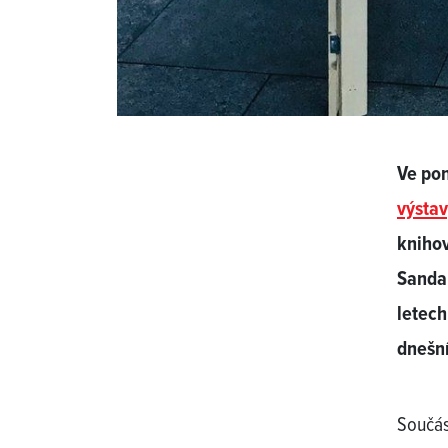
Ve pon
výsta
knihov
Sandar
letech
dnešn
Součás