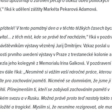
nosti upozorňují a zároveň pečují o odkaz obětí politických
,“
říká k udělení záštity Markéta Pekarová Adamová.
 přátelé! V tento památný den a v těchto těžkých časech byc
ivítal… z těch míst, kde se právě teď nacházím,“
říká v pozdr
ávštěvníkům výstavy vězněný Jurij Dmitrijev. Vzkaz poslal u
itosti prvního uvedení výstavy v Praze z trestanecké kolonie 
ivezla jeho kolegyně z Memorialu Irina Galková. V pozdravení
ev dále říká:
„Nesmírně si vážím vaší náročné práce, kterou
te pro zachování paměti. Nicméně se domnívám, že jsme ji 
hli. Přinejmenším ti, kteří se zabývali zachováním paměti v
kém svazu a v Rusku. Možná právě proto teď nastaly takto s
Složité a tragické. Myslím si, že nesmíme rezignovat, ale m