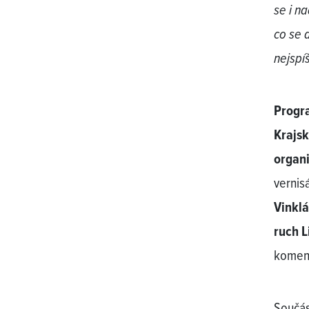
se i n
co se d
nejspí
Progra
Krajsk
organ
vernis
Vinklá
ruch L
koment
Součás