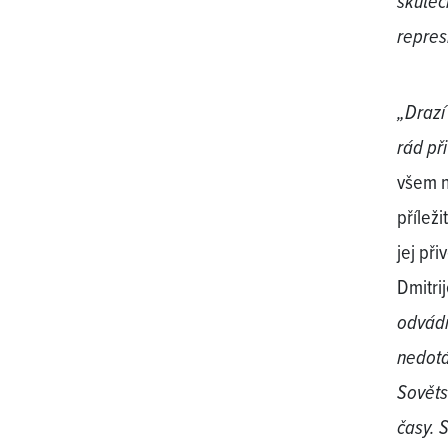
skuteč
represí
„Drazí
rád př
všem n
přílež
jej př
Dmitrij
odvádí
nedotá
Sověts
časy. 