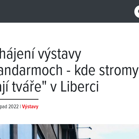
hájení výstavy
andarmoch - kde stromy
jí tváře" v Liberci
topad 2022 |
Výstavy