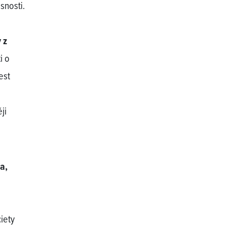
snosti.
 z
i o
est
ji
a,
iety