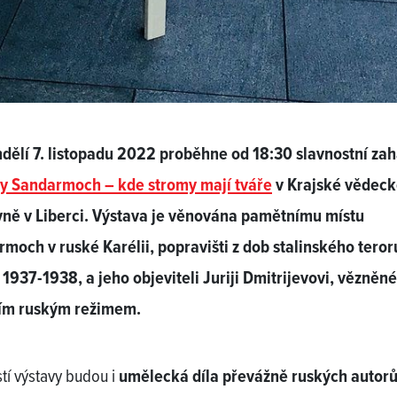
dělí 7. listopadu 2022 proběhne od 18:30 slavnostní zah
vy
Sandarmoch – kde stromy mají tváře
v Krajské vědec
ně v Liberci. Výstava je věnována pamětnímu místu
moch v ruské Karélii, popravišti z dob stalinského teror
 1937-1938, a jeho objeviteli Juriji Dmitrijevovi, vězně
ím ruským režimem.
tí výstavy budou i
umělecká díla převážně ruských autor