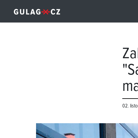
Za
"S
ma
02. lis