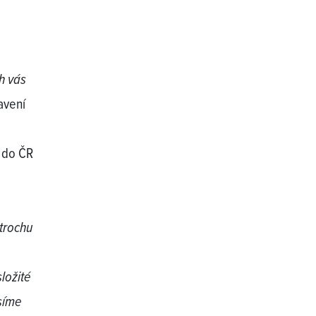
h vás
avení
a do ČR
trochu
ložité
usíme