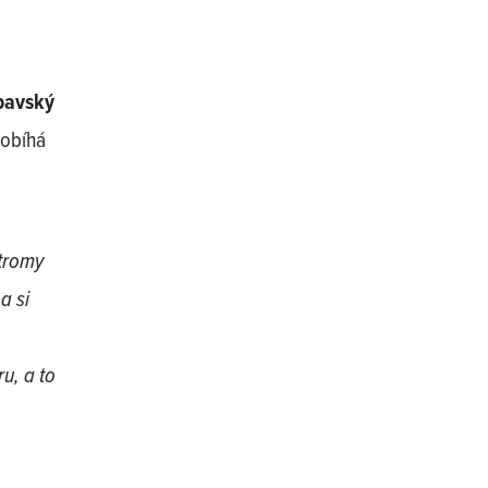
pavský
robíhá
stromy
a si
u, a to