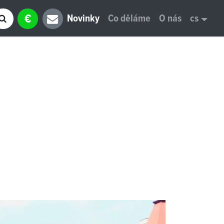
€
Novinky
Co děláme
O nás
cs