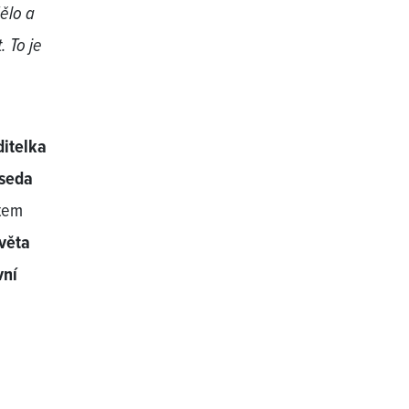
dělo a
. To je
ditelka
dseda
tem
věta
vní