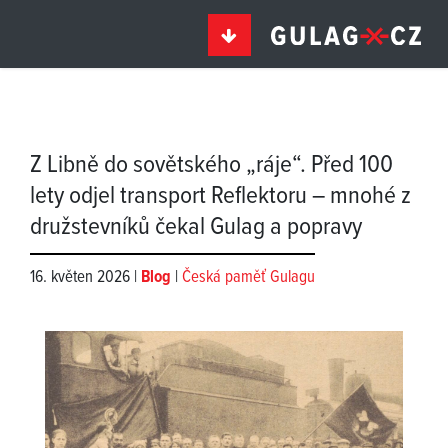
Z Libně do sovětského „ráje“. Před 100
lety odjel transport Reflektoru – mnohé z
družstevníků čekal Gulag a popravy
16. květen 2026 |
Blog
|
Česká paměť Gulagu