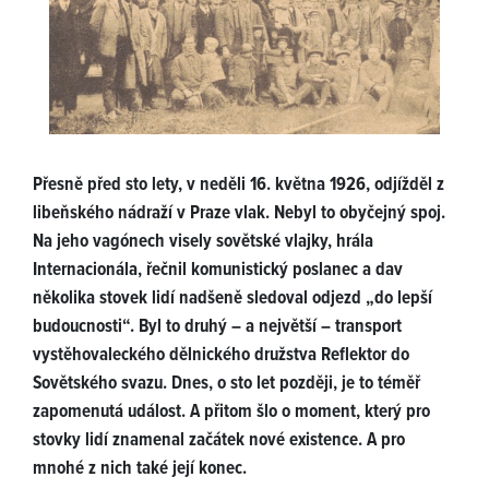
Přesně před sto lety, v neděli 16. května 1926, odjížděl z
libeňského nádraží v Praze vlak. Nebyl to obyčejný spoj.
Na jeho vagónech visely sovětské vlajky, hrála
Internacionála, řečnil komunistický poslanec a dav
několika stovek lidí nadšeně sledoval odjezd „do lepší
budoucnosti“. Byl to druhý – a největší – transport
vystěhovaleckého dělnického družstva Reflektor do
Sovětského svazu. Dnes, o sto let později, je to téměř
zapomenutá událost. A přitom šlo o moment, který pro
stovky lidí znamenal začátek nové existence. A pro
mnohé z nich také její konec.