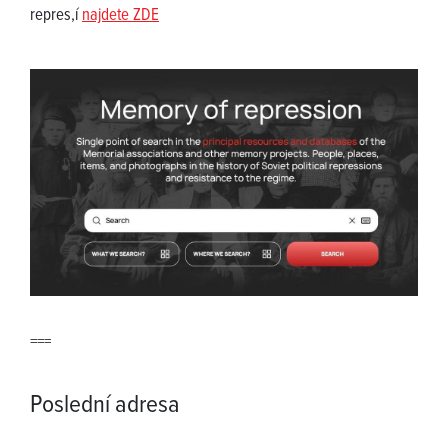
repres,í
najdete ZDE
===
Poslední adresa