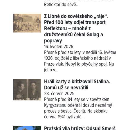
Reflektor do sově...
Z Libně do sovětského „ráje“.
Před 100 lety odjel transport
Reflektoru – mnohé z
družstevníků čekal Gulag a
popravy
16. květen 2026
Přesně před sto lety, v neděli 16. května
1926, odjížděl z libeňského nádraží v
Praze vlak. Nebyl to obyčejný spoj. Na
jeho v...
Hráli karty a kritizovali Stalina.
Domů už se nevrátili
28. červen 2025
Přesně před 84 lety se v sovětském
Kyrgyzstánu odehrál dosud neznámý
proces s šesticí Čechů. Na sklonku
června 1941 byli zatč...
Pražská vila hrůzy: Odsud Smerš