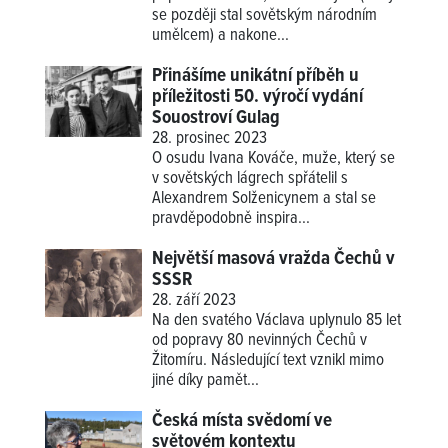
se později stal sovětským národním
umělcem) a nakone...
Přinášíme unikátní příběh u
příležitosti 50. výročí vydání
Souostroví Gulag
28. prosinec 2023
O osudu Ivana Kováče, muže, který se
v sovětských lágrech spřátelil s
Alexandrem Solženicynem a stal se
pravděpodobně inspira...
Největší masová vražda Čechů v
SSSR
28. září 2023
Na den svatého Václava uplynulo 85 let
od popravy 80 nevinných Čechů v
Žitomíru. Následující text vznikl mimo
jiné díky pamět...
Česká místa svědomí ve
světovém kontextu