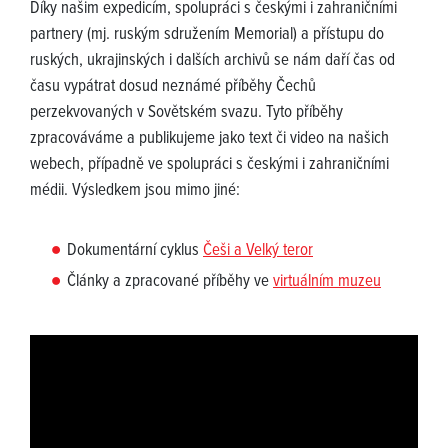
Díky našim expedicím, spolupráci s českými i zahraničními
partnery (mj. ruským sdružením Memorial) a přístupu do
ruských, ukrajinských i dalších archivů se nám daří čas od
času vypátrat dosud neznámé příběhy Čechů
perzekvovaných v Sovětském svazu. Tyto příběhy
zpracováváme a publikujeme jako text či video na našich
webech, případně ve spolupráci s českými i zahraničními
médii. Výsledkem jsou mimo jiné:
Dokumentární cyklus
Češi a Velký teror
Články a zpracované příběhy ve
virtuálním muzeu