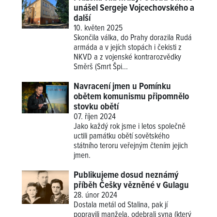
unášel Sergeje Vojcechovského a
další
10. květen 2025
Skončila válka, do Prahy dorazila Rudá
armáda a v jejích stopách i čekisti z
NKVD a z vojenské kontrarozvědky
Směrš (Smrt Špi...
Navracení jmen u Pomínku
obětem komunismu připomnělo
stovku obětí
07. říjen 2024
Jako každý rok jsme i letos společně
uctili památku obětí sovětského
státního teroru veřejným čtením jejich
jmen.
Publikujeme dosud neznámý
příběh Češky vězněné v Gulagu
28. únor 2024
Dostala metál od Stalina, pak jí
popravili manžela, odebrali syna (který