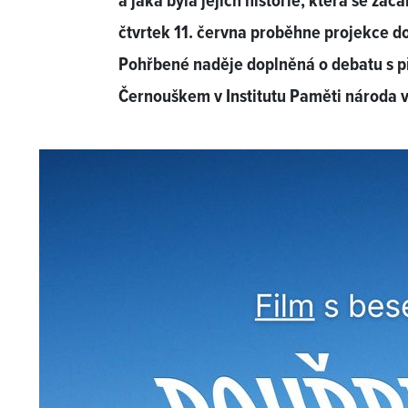
a jaká byla jejich historie, která se zača
čtvrtek 11. června proběhne projekce 
Pohřbené naděje doplněná o debatu s 
Černouškem v Institutu Paměti národa v