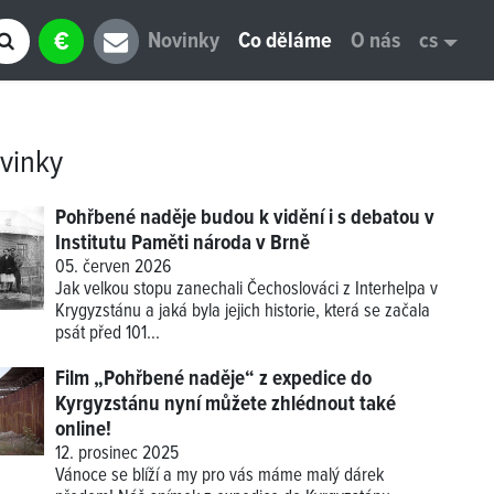
€
Novinky
Co děláme
O nás
cs
vinky
Pohřbené naděje budou k vidění i s debatou v
Institutu Paměti národa v Brně
05. červen 2026
Jak velkou stopu zanechali Čechoslováci z Interhelpa v
Krygyzstánu a jaká byla jejich historie, která se začala
psát před 101...
Film „Pohřbené naděje“ z expedice do
Kyrgyzstánu nyní můžete zhlédnout také
online!
12. prosinec 2025
Vánoce se blíží a my pro vás máme malý dárek