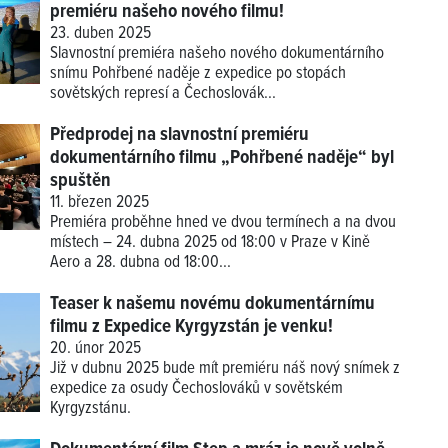
premiéru našeho nového filmu!
23. duben 2025
Slavnostní premiéra našeho nového dokumentárního
snímu Pohřbené naděje z expedice po stopách
sovětských represí a Čechoslovák...
Předprodej na slavnostní premiéru
dokumentárního filmu „Pohřbené naděje“ byl
spuštěn
11. březen 2025
Premiéra proběhne hned ve dvou termínech a na dvou
místech – 24. dubna 2025 od 18:00 v Praze v Kině
Aero a 28. dubna od 18:00...
Teaser k našemu novému dokumentárnímu
filmu z Expedice Kyrgyzstán je venku!
20. únor 2025
Již v dubnu 2025 bude mít premiéru náš nový snímek z
expedice za osudy Čechoslováků v sovětském
Kyrgyzstánu.