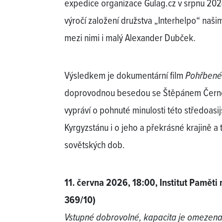
expedice organizace Gulag.cz v srpnu 2024 u
výročí založení družstva „Interhelpo“ našim
mezi nimi i malý Alexander Dubček.
Výsledkem je dokumentární film
Pohřbené
doprovodnou besedou se Štěpánem Černo
vypráví o pohnuté minulosti této středoasi
Kyrgyzstánu i o jeho a překrásné krajině a
sovětských dob.
11. června 2026, 18:00, Institut Paměti
369/10)
Vstupné dobrovolné, kapacita je omezena,