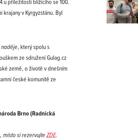
 příležitosti blížícího se 100.
i krajany v Kyrgyzstánu. Byl
 naděje
, který spolu s
uškem ze sdružení Gulag.cz
jské země, o životě v dnešním
 tamní české komunitě ze
 národa Brno (Radnická
 místo si rezervujte
ZDE
.