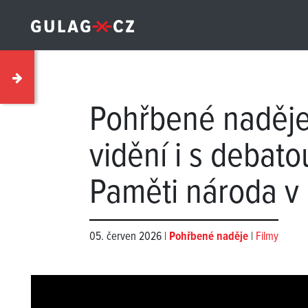
Pohřbené naděje
vidění i s debatou
Paměti národa v
05. červen 2026 |
Pohřbené naděje
|
Filmy