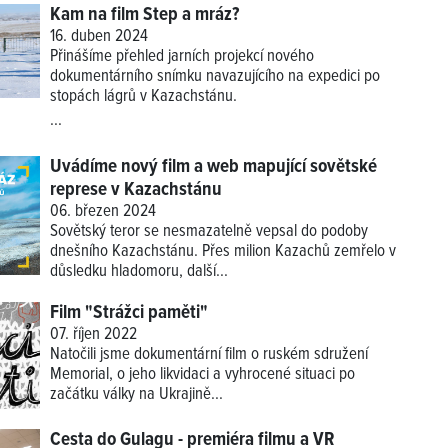
Kam na film Step a mráz?
16. duben 2024
Přinášíme přehled jarních projekcí nového
dokumentárního snímku navazujícího na expedici po
stopách lágrů v Kazachstánu.
...
Uvádíme nový film a web mapující sovětské
represe v Kazachstánu
06. březen 2024
Sovětský teror se nesmazatelně vepsal do podoby
dnešního Kazachstánu. Přes milion Kazachů zemřelo v
důsledku hladomoru, další...
Film "Strážci paměti"
07. říjen 2022
Natočili jsme dokumentární film o ruském sdružení
Memorial, o jeho likvidaci a vyhrocené situaci po
začátku války na Ukrajině...
Cesta do Gulagu - premiéra filmu a VR