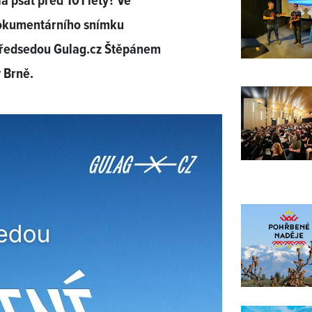
la psát před 101 lety? Ve
dokumentárního snímku
předsedou Gulag.cz Štěpánem
 Brně.