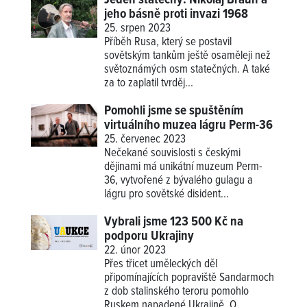
jeho básně proti invazi 1968
25. srpen 2023
Příběh Rusa, který se postavil
sovětským tankům ještě osaměleji než
světoznámých osm statečných. A také
za to zaplatil tvrděj...
Pomohli jsme se spuštěním
virtuálního muzea lágru Perm-36
25. červenec 2023
Nečekané souvislosti s českými
dějinami má unikátní muzeum Perm-
36, vytvořené z bývalého gulagu a
lágru pro sovětské disident...
Vybrali jsme 123 500 Kč na
podporu Ukrajiny
22. únor 2023
Přes třicet uměleckých děl
připomínajících popraviště Sandarmoch
z dob stalinského teroru pomohlo
Ruskem napadené Ukrajině. O...