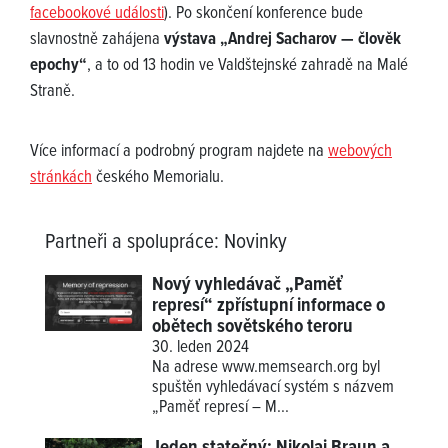
facebookové události
). Po skončení konference bude
slavnostně zahájena
výstava „Andrej Sacharov — člověk
epochy“
, a to od 13 hodin ve Valdštejnské zahradě na Malé
Straně.
Více informací a podrobný program najdete na
webových
stránkách
českého Memorialu.
Partneři a spolupráce
:
Novinky
Nový vyhledávač „Paměť
represí“ zpřístupní informace o
obětech sovětského teroru
30. leden 2024
Na adrese
www.memsearch.org
byl
spuštěn vyhledávací systém s názvem
„Paměť represí – M...
Jeden statečný: Nikolaj Braun a