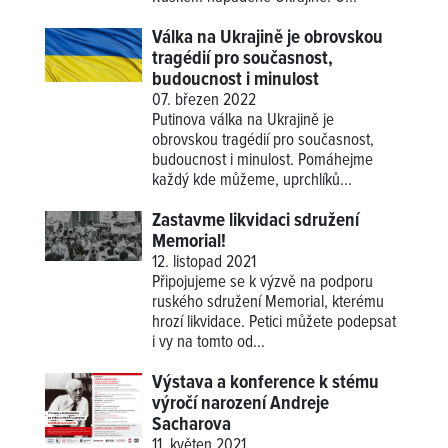
Válka na Ukrajině je obrovskou
tragédií pro současnost,
budoucnost i minulost
07. březen 2022
Putinova válka na Ukrajině je
obrovskou tragédií pro současnost,
budoucnost i minulost. Pomáhejme
každý kde můžeme, uprchlíků...
Zastavme likvidaci sdružení
Memorial!
12. listopad 2021
Připojujeme se k výzvě na podporu
ruského sdružení Memorial, kterému
hrozí likvidace. Petici můžete podepsat
i vy na tomto od...
Výstava a konference k stému
výročí narození Andreje
Sacharova
11. květen 2021