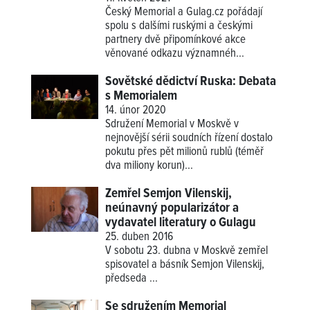
Český Memorial a Gulag.cz pořádají
spolu s dalšími ruskými a českými
partnery dvě připomínkové akce
věnované odkazu významnéh...
Sovětské dědictví Ruska: Debata
s Memorialem
14. únor 2020
Sdružení Memorial v Moskvě v
nejnovější sérii soudních řízení dostalo
pokutu přes pět milionů rublů (téměř
dva miliony korun)...
Zemřel Semjon Vilenskij,
neúnavný popularizátor a
vydavatel literatury o Gulagu
25. duben 2016
V sobotu 23. dubna v Moskvě zemřel
spisovatel a básník Semjon Vilenskij,
předseda
...
Se sdružením Memorial