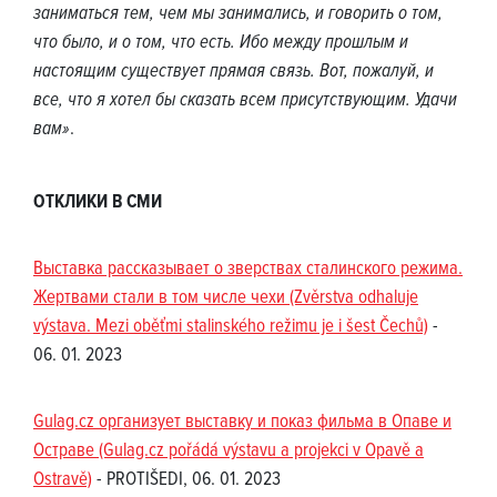
заниматься тем, чем мы занимались, и говорить о том,
что было, и о том, что есть. Ибо между прошлым и
настоящим существует прямая связь. Вот, пожалуй, и
все, что я хотел бы сказать всем присутствующим. Удачи
вам»
.
ОТКЛИКИ В СМИ
Выставка рассказывает о зверствах сталинского режима.
Жертвами стали в том числе чехи (Zvěrstva odhaluje
výstava. Mezi oběťmi stalinského režimu je i šest Čechů)
-
06. 01. 2023
Gulag.cz организует выставку и показ фильма в Опаве и
Остраве (Gulag.cz pořádá výstavu a projekci v Opavě a
Ostravě)
- PROTIŠEDI, 06. 01. 2023