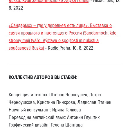
Rusku. Kvůli Sandarmochu se zatýká i dnes)
- Hlídací pes, 12.
8. 2022
«Сандармох – где у деревьев есть лица». Выставка о
связи прошлого и настоящего России (Sandarmoch, kde
stromy mají tváře. Výstava o spojitosti minulosti a
současnosti Ruska)
- Radio Praha, 10. 8. 2022
КОЛЛЕКТИВ АВТОРОВ ВЫСТАВКИ
:
Концепция и тексты: Штепан Черноушек, Петра
Черноушкова, Кристина Пинкрова, Ладислав Птачек
Научный консультант: Ирина Галкова
Перевод на английский язык: Антонин Глуштик
Графический дизайн: Гелена Шантава