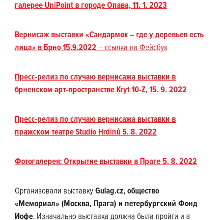
галерее UniPoint в городе Опава, 11. 1. 2023
Вернисаж выставки «Сандармох – где у деревьев есть
лица» в Брно 15.9.2022
– ссылка на Фейсбук
Пресс-релиз по случаю вернисажа выставки в
брненском арт-пространстве Kryt 10-Z, 15. 9. 2022
Пресс-релиз по случаю вернисажа выставки в
пражском театре Studio Hrdinů 5. 8. 2022
Фотогалерея: Открытие выставки в Праге 5. 8. 2022
Организовали выставку
Gulag.cz, общество
«Мемориал» (Москва, Прага) и петербургский Фонд
Иофе
. Изначально выставка должна была пройти и в