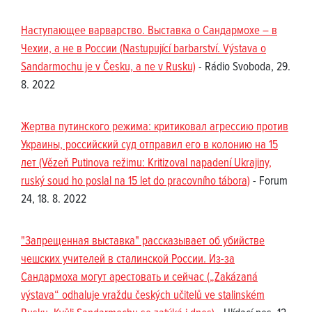
Наступающее варварство. Выставка о Сандармохе – в
Чехии, а не в России (Nastupující barbarství. Výstava o
Sandarmochu je v Česku, a ne v Rusku)
- Rádio Svoboda, 29.
8. 2022
Жертва путинского режима: критиковал агрессию против
Украины, российский суд отправил его в колонию на 15
лет (Vězeň Putinova režimu: Kritizoval napadení Ukrajiny,
ruský soud ho poslal na 15 let do pracovního tábora)
- Forum
24, 18. 8. 2022
"Запрещенная выставка" рассказывает об убийстве
чешских учителей в сталинской России. Из-за
Сандармоха могут арестовать и сейчас („Zakázaná
výstava“ odhaluje vraždu českých učitelů ve stalinském