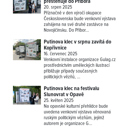
přestěhuje do Příbora
20. srpen 2025
Příznačně v den výročí okupace
Československa bude venkovní výstava
zahájena na své druhé zastávce na
Novojičínsku. Do Příbor...
Putinova klec v srpnu zavítá do
Kopřivnice
16. červenec 2025
Venkovní instalace organizace Gulag.cz
prostřednictvím uměleckých ilustrací
přibližuje případy současných
politických vězňů, ...
Putinova klec na festivalu
Slunovrat v Opavě
25. květen 2025
Na opavské kulturní přehlídce bude
uvedena venkovní výstava věnovaná
ruským politickým vězňům, jejímž
autorem je organizace G...