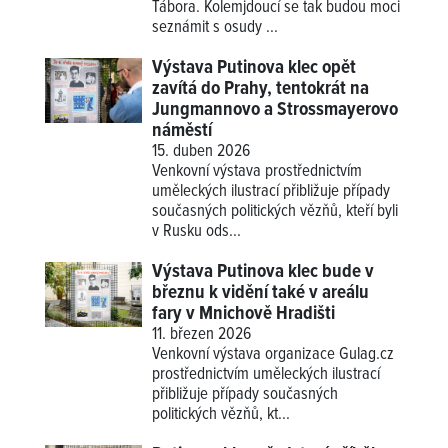
Tábora. Kolemjdoucí se tak budou moci
seznámit s osudy ...
Výstava Putinova klec opět
zavítá do Prahy, tentokrát na
Jungmannovo a Strossmayerovo
náměstí
15. duben 2026
Venkovní výstava prostřednictvím
uměleckých ilustrací přibližuje případy
současných politických vězňů, kteří byli
v Rusku ods...
Výstava Putinova klec bude v
březnu k vidění také v areálu
fary v Mnichově Hradišti
11. březen 2026
Venkovní výstava organizace Gulag.cz
prostřednictvím uměleckých ilustrací
přibližuje případy současných
politických vězňů, kt...