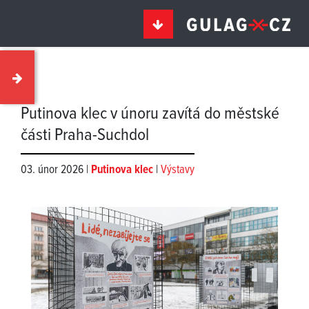
Putinova klec v únoru zavítá do městské
části Praha-Suchdol
03. únor 2026 |
Putinova klec
|
Výstavy