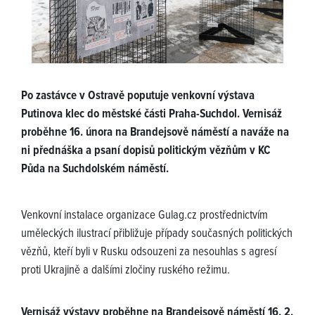
Po zastávce v Ostravě poputuje venkovní výstava
Putinova klec do městské části Praha-Suchdol. Vernisáž
proběhne 16. února na Brandejsově náměstí a naváže na
ni přednáška a psaní dopisů politickým vězňům v KC
Půda na Suchdolském náměstí.
Venkovní instalace organizace Gulag.cz prostřednictvím
uměleckých ilustrací přibližuje případy současných politických
vězňů, kteří byli v Rusku odsouzeni za nesouhlas s agresí
proti Ukrajině a dalšími zločiny ruského režimu.
Vernisáž výstavy proběhne na Brandejsově náměstí 16. 2.