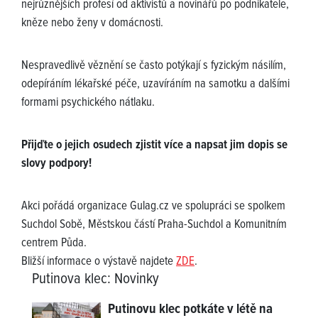
nejrůznějších profesí od aktivistů a novinářů po podnikatele,
kněze nebo ženy v domácnosti.
Nespravedlivě věznění se často potýkají s fyzickým násilím,
odepíráním lékařské péče, uzavíráním na samotku a dalšími
formami psychického nátlaku.
Přijďte o jejich osudech zjistit více a napsat jim dopis se
slovy podpory!
Akci pořádá organizace Gulag.cz ve spolupráci se spolkem
Suchdol Sobě, Městskou částí Praha-Suchdol a Komunitním
centrem Půda.
Bližší informace o výstavě najdete
ZDE
.
Putinova klec
:
Novinky
Putinovu klec potkáte v létě na