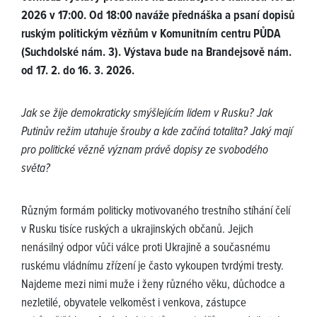
2026 v 17:00. Od 18:00 naváže přednáška a psaní dopisů
ruským politickým vězňům v Komunitním centru PŮDA
(Suchdolské nám. 3). Výstava bude na Brandejsově nám.
od 17. 2. do 16. 3. 2026.
Jak se žije demokraticky smýšlejícím lidem v Rusku? Jak
Putinův režim utahuje šrouby a kde začíná totalita? Jaký mají
pro politické vězně význam právě dopisy ze svobodého
světa?
Různým formám politicky motivovaného trestního stíhání čelí
v Rusku tisíce ruských a ukrajinských občanů. Jejich
nenásilný odpor vůči válce proti Ukrajině a současnému
ruskému vládnímu zřízení je často vykoupen tvrdými tresty.
Najdeme mezi nimi muže i ženy různého věku, důchodce a
nezletilé, obyvatele velkoměst i venkova, zástupce