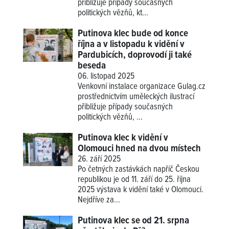
přibližuje případy současných
politických vězňů, kt...
Putinova klec bude od konce
října a v listopadu k vidění v
Pardubicích, doprovodí ji také
beseda
06. listopad 2025
Venkovní instalace organizace Gulag.cz
prostřednictvím uměleckých ilustrací
přibližuje případy současných
politických vězňů, ...
Putinova klec k vidění v
Olomouci hned na dvou místech
26. září 2025
Po četných zastávkách napříč Českou
republikou je od 11. září do 25. října
2025 výstava k vidění také v Olomouci.
Nejdříve za...
Putinova klec se od 21. srpna