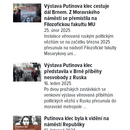
Výstava Putinova klec cestuje
dál Brnem. Z Moravského
náměstí se přemístila na
Filozofickou fakultu MU
25. únor 2025
Instalace věnovaná ruským politickým
vězňům se na začátku března 2025
přesunula na nádvoří Filozofické fakulty
Masarykovy uni...
Výstava Putinova klec
představila v Brně příběhy
nesvobody z Ruska
16. leden 2025
Po dvou pražských zastávkách se
venkovní výstava věnovaná příběhům
politických vězňů v Rusku přesunula do
moravské metropole ...
Putinova klec byla k vidění na
náměstí Republiky