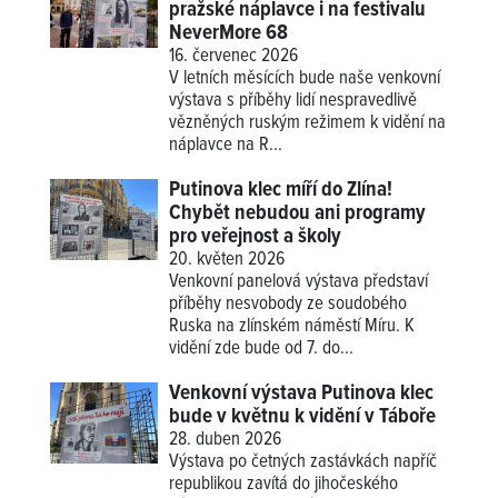
pražské náplavce i na festivalu
NeverMore 68
16. červenec 2026
V letních měsících bude naše venkovní
výstava s příběhy lidí nespravedlivě
vězněných ruským režimem k vidění na
náplavce na R...
Putinova klec míří do Zlína!
Chybět nebudou ani programy
pro veřejnost a školy
20. květen 2026
Venkovní panelová výstava představí
příběhy nesvobody ze soudobého
Ruska na zlínském náměstí Míru. K
vidění zde bude od 7. do...
Venkovní výstava Putinova klec
bude v květnu k vidění v Táboře
28. duben 2026
Výstava po četných zastávkách napříč
republikou zavítá do jihočeského