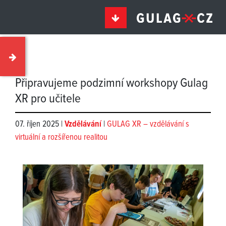
Připravujeme podzimní workshopy Gulag
XR pro učitele
07. říjen 2025 |
Vzdělávání
|
GULAG XR – vzdělávání s
virtuální a rozšířenou realitou