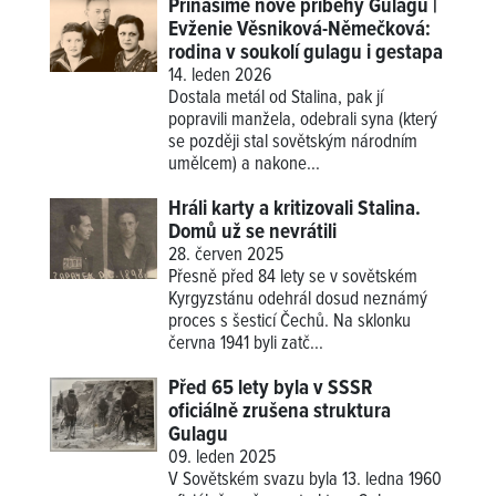
Přinášíme nové příběhy Gulagu |
Evženie Věsniková-Němečková:
rodina v soukolí gulagu i gestapa
14. leden 2026
Dostala metál od Stalina, pak jí
popravili manžela, odebrali syna (který
se později stal sovětským národním
umělcem) a nakone...
Hráli karty a kritizovali Stalina.
Domů už se nevrátili
28. červen 2025
Přesně před 84 lety se v sovětském
Kyrgyzstánu odehrál dosud neznámý
proces s šesticí Čechů. Na sklonku
června 1941 byli zatč...
Před 65 lety byla v SSSR
oficiálně zrušena struktura
Gulagu
09. leden 2025
V Sovětském svazu byla 13. ledna 1960