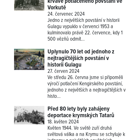
krvavě potlačeného povstání ve
Vorkutě
24. červenec 2024
Jedno z největších povstání v historii
Gulagu vypuklo v červenci 1953 a
kulminovalo právě 22. července, kdy 1
500 vězňů odmít...
Uplynulo 70 let od jednoho z
nejtragičtějších povstání v
historii Gulagu
27. červen 2024
Ve středu 26. června jsme si připoměli
výročí potlačení Kengirského povstání,
jednoho z největších a nejtragičtějších v
histo...
Před 80 lety byly zahájeny
deportace krymských Tatarů
18. květen 2024
Květen 1944. Ve světě zuří druhá
světová válka a na Krymu se schyluje k