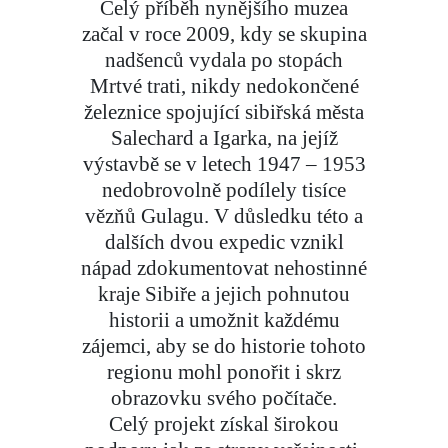
Celý příběh nynějšího muzea
začal v roce 2009, kdy se skupina
nadšenců vydala po stopách
Mrtvé trati, nikdy nedokončené
železnice spojující sibiřská města
Salechard a Igarka, na jejíž
výstavbě se v letech 1947 – 1953
nedobrovolně podílely tisíce
vězňů Gulagu. V důsledku této a
dalších dvou expedic vznikl
nápad zdokumentovat nehostinné
kraje Sibiře a jejich pohnutou
historii a umožnit každému
zájemci, aby se do historie tohoto
regionu mohl ponořit i skrz
obrazovku svého počítače.
Celý projekt získal širokou