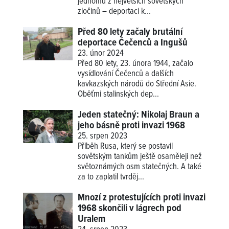
jednomu z největších sovětských
zločinů – deportaci k...
Před 80 lety začaly brutální
deportace Čečenců a Ingušů
23. únor 2024
Před 80 lety, 23. února 1944, začalo
vysídlování Čečenců a dalších
kavkazských národů do Střední Asie.
Oběťmi stalinských dep...
Jeden statečný: Nikolaj Braun a
jeho básně proti invazi 1968
25. srpen 2023
Příběh Rusa, který se postavil
sovětským tankům ještě osaměleji než
světoznámých osm statečných. A také
za to zaplatil tvrděj...
Mnozí z protestujících proti invazi
1968 skončili v lágrech pod
Uralem