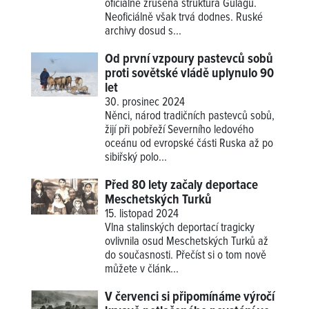
oficiálně zrušena struktura Gulagu.
Neoficiálně však trvá dodnes. Ruské
archivy dosud s...
Od první vzpoury pastevců sobů
proti sovětské vládě uplynulo 90
let
30. prosinec 2024
Něnci, národ tradičních pastevců sobů,
žijí při pobřeží Severního ledového
oceánu od evropské části Ruska až po
sibiřský polo...
Před 80 lety začaly deportace
Meschetských Turků
15. listopad 2024
Vlna stalinských deportací tragicky
ovlivnila osud Meschetských Turků až
do současnosti. Přečíst si o tom nově
můžete v článk...
V červenci si připomínáme výročí