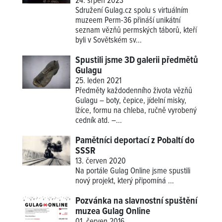
24. srpen 2023
Sdružení Gulag.cz spolu s virtuálním
muzeem Perm-36 přináší unikátní
seznam vězňů permských táborů, kteří
byli v Sovětském sv...
Spustili jsme 3D galerii předmětů
Gulagu
25. leden 2021
Předměty každodenního života vězňů
Gulagu – boty, čepice, jídelní misky,
lžíce, formu na chleba, ručně vyrobený
cedník atd. –...
Pamětníci deportací z Pobaltí do
SSSR
13. červen 2020
Na portále Gulag Online jsme spustili
nový projekt, který připomíná
...
Pozvánka na slavnostní spuštění
muzea Gulag Online
01. červen 2016