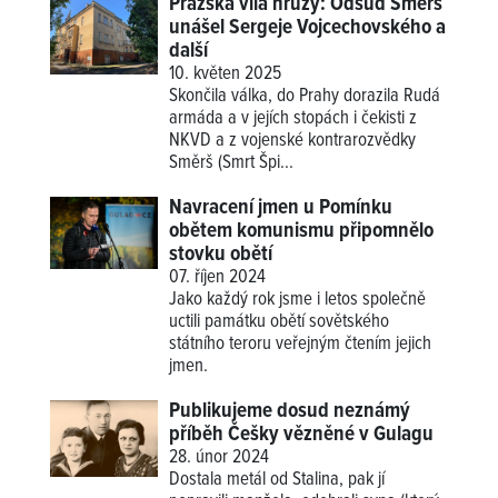
Pražská vila hrůzy: Odsud Smerš
unášel Sergeje Vojcechovského a
další
10. květen 2025
Skončila válka, do Prahy dorazila Rudá
armáda a v jejích stopách i čekisti z
NKVD a z vojenské kontrarozvědky
Směrš (Smrt Špi...
Navracení jmen u Pomínku
obětem komunismu připomnělo
stovku obětí
07. říjen 2024
Jako každý rok jsme i letos společně
uctili památku obětí sovětského
státního teroru veřejným čtením jejich
jmen.
Publikujeme dosud neznámý
příběh Češky vězněné v Gulagu
28. únor 2024
Dostala metál od Stalina, pak jí