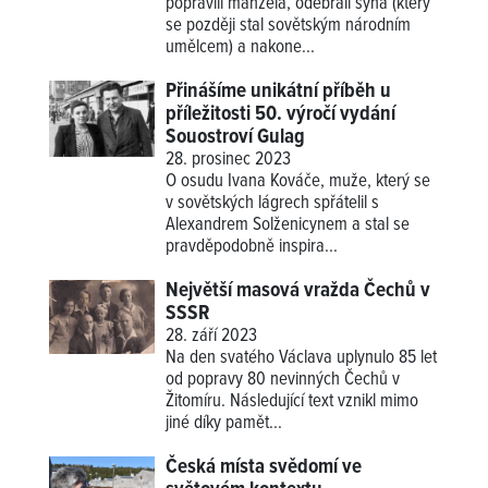
popravili manžela, odebrali syna (který
se později stal sovětským národním
umělcem) a nakone...
Přinášíme unikátní příběh u
příležitosti 50. výročí vydání
Souostroví Gulag
28. prosinec 2023
O osudu Ivana Kováče, muže, který se
v sovětských lágrech spřátelil s
Alexandrem Solženicynem a stal se
pravděpodobně inspira...
Největší masová vražda Čechů v
SSSR
28. září 2023
Na den svatého Václava uplynulo 85 let
od popravy 80 nevinných Čechů v
Žitomíru. Následující text vznikl mimo
jiné díky pamět...
Česká místa svědomí ve