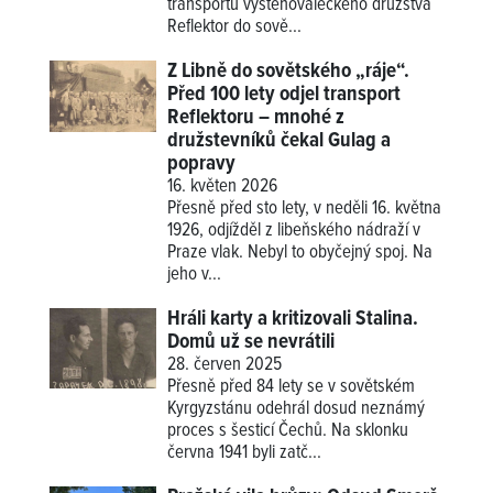
transportu vystěhovaleckého družstva
Reflektor do sově...
Z Libně do sovětského „ráje“.
Před 100 lety odjel transport
Reflektoru – mnohé z
družstevníků čekal Gulag a
popravy
16. květen 2026
Přesně před sto lety, v neděli 16. května
1926, odjížděl z libeňského nádraží v
Praze vlak. Nebyl to obyčejný spoj. Na
jeho v...
Hráli karty a kritizovali Stalina.
Domů už se nevrátili
28. červen 2025
Přesně před 84 lety se v sovětském
Kyrgyzstánu odehrál dosud neznámý
proces s šesticí Čechů. Na sklonku
června 1941 byli zatč...