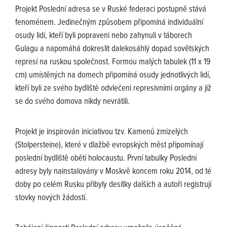
Projekt Poslední adresa se v Ruské federaci postupně stává
fenoménem. Jedinečným způsobem připomíná individuální
osudy lidí, kteří byli popraveni nebo zahynuli v táborech
Gulagu a napomáhá dokreslit dalekosáhlý dopad sovětských
represí na ruskou společnost. Formou malých tabulek (11 x 19
cm) umístěných na domech připomíná osudy jednotlivých lidí,
kteří byli ze svého bydliště odvlečeni represivními orgány a již
se do svého domova nikdy nevrátili.
Projekt je inspirován iniciativou tzv. Kamenů zmizelých
(Stolpersteine), které v dlažbě evropských měst připomínají
poslední bydliště obětí holocaustu. První tabulky Poslední
adresy byly nainstalovány v Moskvě koncem roku 2014, od té
doby po celém Rusku přibyly desítky dalších a autoři registrují
stovky nových žádostí.