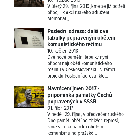
10. listopad 2019
V úterý 29. října 2019 jsme se již potřetí
připojili k akci ruského sdružení
Memorial
„...
Poslední adresa: další dvě
tabulky popraveným obětem
komunistického režimu
10. květen 2018
Dvě nové pamětní tabulky nyní
připomínají oběti komunistického
režimu v Československu. V rámci
projektu Poslední adresa, kte...
Navrácení jmen 2017 -
připomínka památky Čechů
popravených v SSSR
01. říjen 2017
V neděli 29. října, v předvečer ruského
Dne paměti obětí politických represí,
jsme si u památníku obětem
komunismu na pražské...