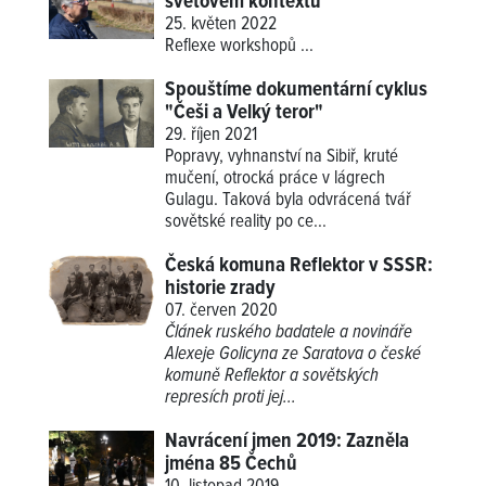
světovém kontextu
25. květen 2022
Reflexe workshopů
...
Spouštíme dokumentární cyklus
"Češi a Velký teror"
29. říjen 2021
Popravy, vyhnanství na Sibiř, kruté
mučení, otrocká práce v lágrech
Gulagu. Taková byla odvrácená tvář
sovětské reality po ce...
Česká komuna Reflektor v SSSR:
historie zrady
07. červen 2020
Článek ruského badatele a novináře
Alexeje Golicyna ze Saratova o české
komuně Reflektor a sovětských
represích proti jej...
Navrácení jmen 2019: Zazněla
jména 85 Čechů