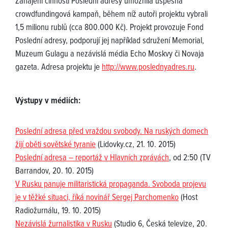
Zahájení činnosti Poslední adresy umožnila úspěšná
crowdfundingová kampaň, během níž autoři projektu vybrali
1,5 milionu rublů (cca 800.000 Kč). Projekt provozuje Fond
Poslední adresy, podporují jej například sdružení Memorial,
Muzeum Gulagu a nezávislá média Echo Moskvy či Novaja
gazeta. Adresa projektu je
http://www.poslednyadres.ru
.
Výstupy v médiích:
Poslední adresa před vraždou svobody. Na ruských domech
žijí oběti sovětské tyranie
(Lidovky.cz, 21. 10. 2015)
Poslední adresa – reportáž v Hlavních zprávách
, od 2:50 (TV
Barrandov, 20. 10. 2015)
V Rusku panuje militaristická propaganda. Svoboda projevu
je v těžké situaci, říká novinář Sergej Parchomenko
(Host
Radiožurnálu, 19. 10. 2015)
Nezávislá žurnalistika v Rusku
(Studio 6, Česká televize, 20.