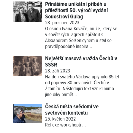
Přinášíme unikátní příběh u
příležitosti 50. výročí vydání
Souostroví Gulag
28. prosinec 2023
O osudu Ivana Kováče, muže, který se
v sovětských lágrech spřátelil s
Alexandrem Solženicynem a stal se
pravděpodobně inspira...
Největší masová vražda Čechů v
SSSR
28. září 2023
Na den svatého Václava uplynulo 85 let
od popravy 80 nevinných Čechů v
Žitomíru. Následující text vznikl mimo
jiné díky pamět...
Česká místa svědomí ve
světovém kontextu
25. květen 2022
Reflexe workshopů
...