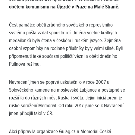
obětem komunismu na Újezdě v Praze na Malé Straně.
Čest památce obětí zrůdného sovětského represivního
systému přišla vzdát spousta lidí. Jména včetně krátkých
medailonků byla čtena v českém i ruském jazyce. Zejména
osobní vzpomínky na rodinné přílušníky byly velmi silné. Byli
připomenuti také současní političtí vězni a oběti dnešního
Putinova režimu.
Navracení jmen se poprvé uskutečnilo v roce 2007 u
Solověckého kamene na moskevské Lubjance a postupně se
rozšířila do různých měst Ruska i světa. Jejím iniciátorem je
ruské sdružení Memorial. Od roku 2017 jsme se k Navracení
jmen připojili také v ČR.
Akci připravila organizace Gulag.cz a Memorial Česká