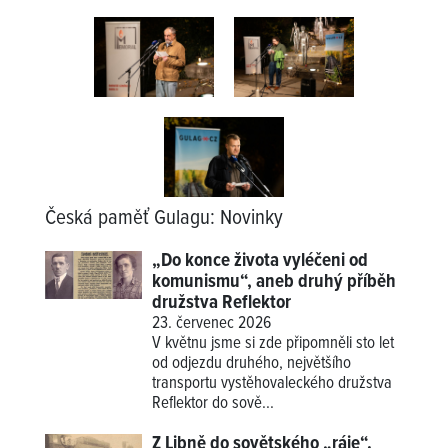
Česká paměť Gulagu
:
Novinky
„Do konce života vyléčeni od
komunismu“, aneb druhý příběh
družstva Reflektor
23. červenec 2026
V květnu jsme si zde připomněli sto let
od odjezdu druhého, největšího
transportu vystěhovaleckého družstva
Reflektor do sově...
Z Libně do sovětského „ráje“.