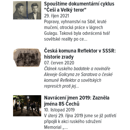
Spouštíme dokumentární cyklus
"Češi a Velký teror"
29. říjen 2021
Popravy, vyhnanství na Sibiř, kruté
mučení, otrocká práce v lágrech
Gulagu. Taková byla odvrácená tvář
sovětské reality po ce...
Česká komuna Reflektor v SSSR:
historie zrady
07. červen 2020
Článek ruského badatele a novináře
Alexeje Golicyna ze Saratova o české
komuně Reflektor a sovětských
represích proti jej...
Navrácení jmen 2019: Zazněla
jména 85 Čechů
10. listopad 2019
V úterý 29. října 2019 jsme se již potřetí
připojili k akci ruského sdružení
Memorial
„...