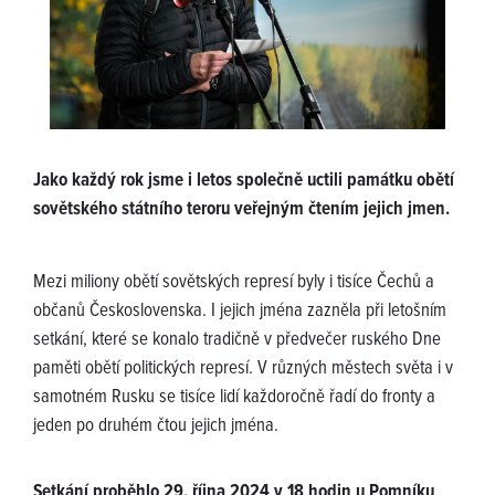
Jako každý rok jsme i letos společně uctili památku obětí
sovětského státního teroru veřejným čtením jejich jmen.
Mezi miliony obětí sovětských represí byly i tisíce Čechů a
občanů Československa. I jejich jména zazněla při letošním
setkání, které se konalo tradičně v předvečer ruského Dne
paměti obětí politických represí. V různých městech světa i v
samotném Rusku se tisíce lidí každoročně řadí do fronty a
jeden po druhém čtou jejich jména.
Setkání proběhlo 29. října 2024 v 18 hodin u Pomníku