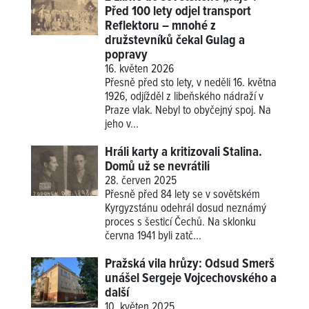
Před 100 lety odjel transport
Reflektoru – mnohé z
družstevníků čekal Gulag a
popravy
16. květen 2026
Přesně před sto lety, v neděli 16. května
1926, odjížděl z libeňského nádraží v
Praze vlak. Nebyl to obyčejný spoj. Na
jeho v...
Hráli karty a kritizovali Stalina.
Domů už se nevrátili
28. červen 2025
Přesně před 84 lety se v sovětském
Kyrgyzstánu odehrál dosud neznámý
proces s šesticí Čechů. Na sklonku
června 1941 byli zatč...
Pražská vila hrůzy: Odsud Smerš
unášel Sergeje Vojcechovského a
další
10. květen 2025