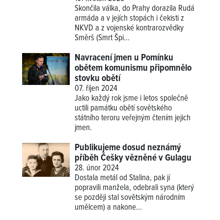
Skončila válka, do Prahy dorazila Rudá
armáda a v jejích stopách i čekisti z
NKVD a z vojenské kontrarozvědky
Směrš (Smrt Špi...
Navracení jmen u Pomínku
obětem komunismu připomnělo
stovku obětí
07. říjen 2024
Jako každý rok jsme i letos společně
uctili památku obětí sovětského
státního teroru veřejným čtením jejich
jmen.
Publikujeme dosud neznámý
příběh Češky vězněné v Gulagu
28. únor 2024
Dostala metál od Stalina, pak jí
popravili manžela, odebrali syna (který
se později stal sovětským národním
umělcem) a nakone...