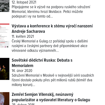
12. listopad 2021
Připojujeme se k výzvě na podporu ruského sdružení
Memorial, kterému hrozí likvidace. Petici můžete
podepsat i vy na tomto od...
Výstava a konference k stému výročí narození
Andreje Sacharova
11. květen 2021
Český Memorial a Gulag.cz pořádají spolu s dalšími
ruskými a českými partnery dvě připomínkové akce
věnované odkazu významnéh...
Sovětské dědictví Ruska: Debata s
Memorialem
14. únor 2020
Sdružení Memorial v Moskvě v nejnovější sérii soudních
řízení dostalo pokutu přes pět milionů rublů (téměř dva
miliony korun)...
Zemřel Semjon Vilenskij, neúnavný
popularizátor a vydavatel literatury o Gulagu