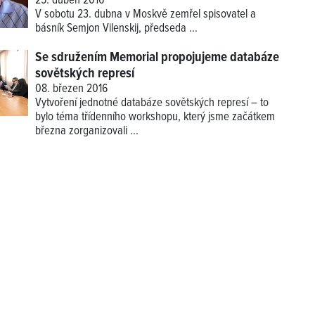
25. duben 2016
V sobotu 23. dubna v Moskvě zemřel spisovatel a
básník Semjon Vilenskij, předseda
...
Se sdružením Memorial propojujeme databáze
sovětských represí
08. březen 2016
Vytvoření jednotné databáze sovětských represí – to
bylo téma třídenního workshopu, který jsme začátkem
března zorganizovali ...