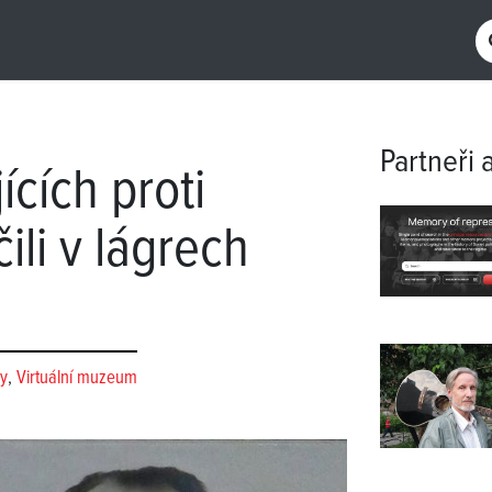
Partneři 
ících proti
ili v lágrech
y
,
Virtuální muzeum