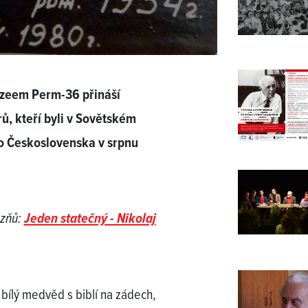
uzeem Perm-36 přináší
, kteří byli v Sovětském
do Československa v srpnu
ězňů:
Jeden statečný - Nikolaj
 bílý medvěd s biblí na zádech,