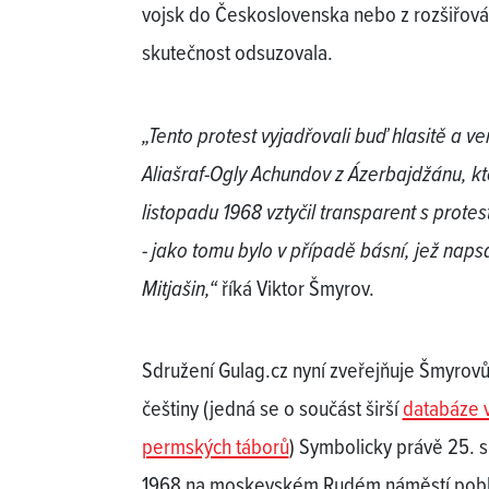
vojsk do Československa nebo z rozšiřování 
skutečnost odsuzovala.
„Tento protest vyjadřovali buď hlasitě a v
Aliašraf-Ogly Achundov z Ázerbajdžánu, kt
listopadu 1968 vztyčil transparent s prote
- jako tomu bylo v případě básní, jež napsa
Mitjašin,“
říká Viktor Šmyrov.
Sdružení Gulag.cz nyní zveřejňuje Šmyrov
češtiny (jedná se o součást širší
databáze v
permských táborů
) Symbolicky právě 25. s
1968 na moskevském Rudém náměstí poblí