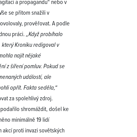
 agitaci a propagandu“ nebo v
Vše se přitom snažili v
volovaly, prověřovat. A podle
dnou práci.
„Když probíhalo
který Kroniku redigoval v
mohla najít nějaké
ění z šíření pomluv. Pokud se
menaných událostí, ale
ohli opřít. Fakta seděla,“
vat za spolehlivý zdroj.
í podařilo shromáždit, došel ke
něno minimálně 19 lidí
 akcí proti invazi sovětských