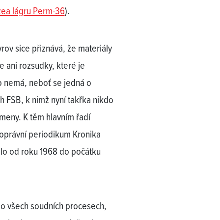
zea lágru Perm-36
).
ov sice přiznává, že materiály
e ani rozsudky, které je
sto nemá, neboť se jedná o
h FSB, k nimž nyní takřka nikdo
ameny. K těm hlavním řadí
koprávní periodikum Kronika
elo od roku 1968 do počátku
 o všech soudních procesech,