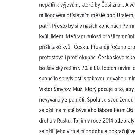
nepatří k výjevům, které by Češi znali. A v
milionovém přístavním městě pod Uralem, 
patří. Přesto by si v našich končinách Per
kvůli lidem, kteří v minulosti prošli tamním
přišli také kvůli Česku. Přesněji řečeno pr
protestovali proti okupaci Československ
bolševický režim v 70. a 80. letech zavíral 
skončilo souvislosti s takovou odvahou minimá
Viktor Šmyrov. Muž, který pečuje o to, aby
nevyvanuly z paměti. Spolu se svou ženou 
založili na místě bývalého tábora Perm-36
druhu v Rusku. To jim v roce 2014 odebra
založili jeho virtuální podobu a pokračují v