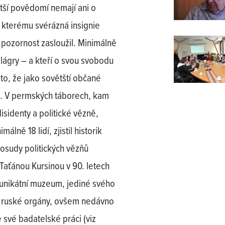
ětší povědomí nemají ani o
kterému svérázná insignie
m pozornost zasloužil. Minimálně
i lágry – a kteří o svou svobodu
oto, že jako sovětští občané
a. V permských táborech, kam
disidenty a politické vězně,
lně 18 lidí, zjistil historik
 osudy politických vězňů
Taťánou Kursinou v 90. letech
 unikátní muzeum, jediné svého
ly ruské orgány, ovšem nedávno
e své badatelské práci (viz