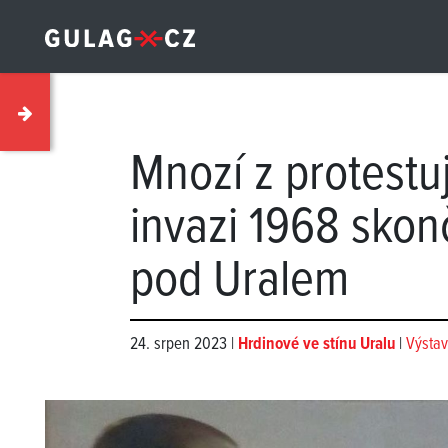
Mnozí z protestuj
invazi 1968 skonč
pod Uralem
24. srpen 2023 |
Hrdinové ve stínu Uralu
|
Výstav