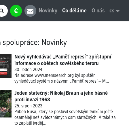
€
Novinky
Co děláme
O nás
cs
a spolupráce
:
Novinky
Nový vyhledávač „Paměť represí“ zpřístupní
informace o obětech sovětského teroru
30. leden 2024
Na adrese
www.memsearch.org
byl spuštěn
vyhledávací systém s názvem „Paměť represí – M...
Jeden statečný: Nikolaj Braun a jeho básně
proti invazi 1968
25. srpen 2023
Příběh Rusa, který se postavil sovětským tankům ještě
osaměleji než světoznámých osm statečných. A také za
to zaplatil tvrděj...