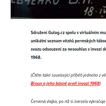
Sdružení Gulag.cz spolu s virtuálním m
unikátní seznam vězňů permských táborů
svazu odsouzeni za nesouhlas s invazí 
1968.
(Čtěte také související příběh jednoho z v
Braun a jeho básně proti invazi 1968
)
Červená vlajka, po níž si zvesela vykračuje