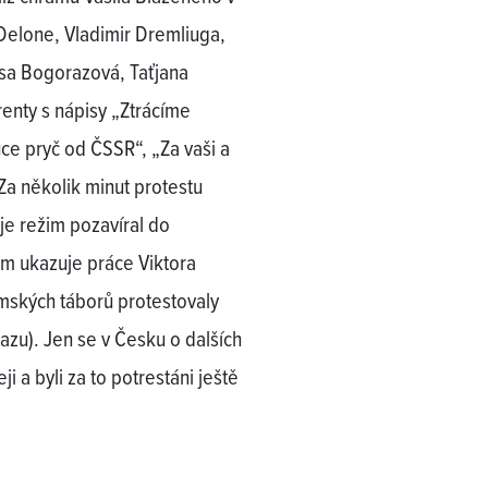
Delone, Vladimir Dremliuga,
isa Bogorazová, Taťjana
renty s nápisy „Ztrácíme
ce pryč od ČSSR“, „Za vaši a
a několik minut protestu
 je režim pozavíral do
em ukazuje práce Viktora
mských táborů protestovaly
azu). Jen se v Česku o dalších
i a byli za to potrestáni ještě