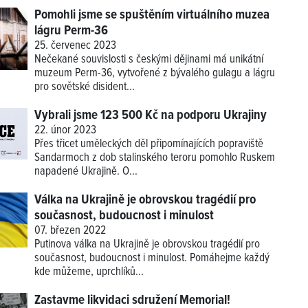
Pomohli jsme se spuštěním virtuálního muzea
lágru Perm-36
25. červenec 2023
Nečekané souvislosti s českými dějinami má unikátní
muzeum Perm-36, vytvořené z bývalého gulagu a lágru
pro sovětské disident...
Vybrali jsme 123 500 Kč na podporu Ukrajiny
22. únor 2023
Přes třicet uměleckých děl připomínajících popraviště
Sandarmoch z dob stalinského teroru pomohlo Ruskem
napadené Ukrajině. O...
Válka na Ukrajině je obrovskou tragédií pro
současnost, budoucnost i minulost
07. březen 2022
Putinova válka na Ukrajině je obrovskou tragédií pro
současnost, budoucnost i minulost. Pomáhejme každý
kde můžeme, uprchlíků...
Zastavme likvidaci sdružení Memorial!