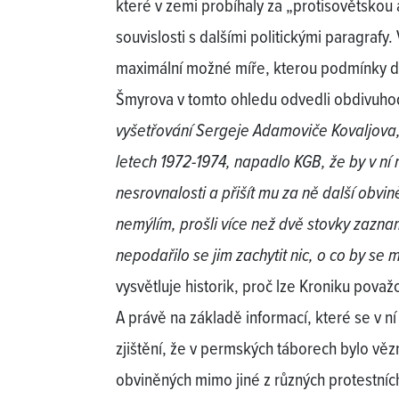
které v zemi probíhaly za „protisovětskou
souvislosti s dalšími politickými paragrafy. 
maximální možné míře, kterou podmínky do
Šmyrova v tomto ohledu odvedli obdivuho
vyšetřování Sergeje Adamoviče Kovaljova, 
letech 1972-1974, napadlo KGB, že by v ní 
nesrovnalosti a přišít mu za ně další obvin
nemýlím, prošli více než dvě stovky zazna
nepodařilo se jim zachytit nic, o co by se m
vysvětluje historik, proč lze Kroniku považo
A právě na základě informací, které se v n
zjištění, že v permských táborech bylo věz
obviněných mimo jiné z různých protestních