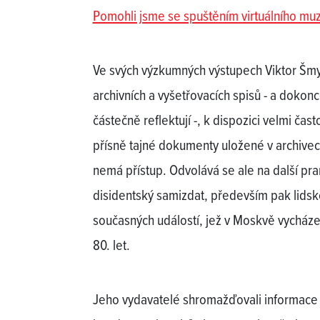
Pomohli jsme se spuštěním virtuálního mu
Ve svých výzkumných výstupech Viktor Šmyr
archivních a vyšetřovacích spisů - a dokonc
částečně reflektují -, k dispozici velmi ča
přísně tajné dokumenty uložené v archivec
nemá přístup. Odvolává se ale na další pr
disidentský samizdat, především pak lids
současných událostí, jež v Moskvě vycház
80. let.
Jeho vydavatelé shromažďovali informace