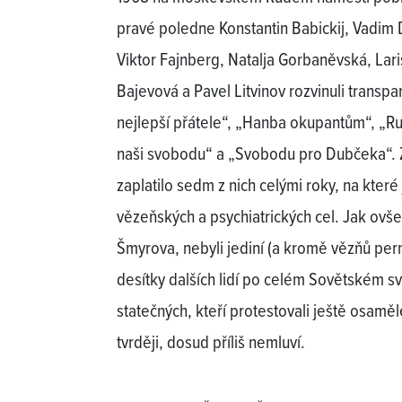
pravé poledne Konstantin Babickij, Vadim 
Viktor Fajnberg, Natalja Gorbaněvská, Lar
Bajevová a Pavel Litvinov rozvinuli transpa
nejlepší přátele“, „Hanba okupantům“, „Ru
naši svobodu“ a „Svobodu pro Dubčeka“. Z
zaplatilo sedm z nich celými roky, na které
vězeňských a psychiatrických cel. Jak ovš
Šmyrova, nebyli jediní (a kromě vězňů per
desítky dalších lidí po celém Sovětském sv
statečných, kteří protestovali ještě osamělej
tvrději, dosud příliš nemluví.