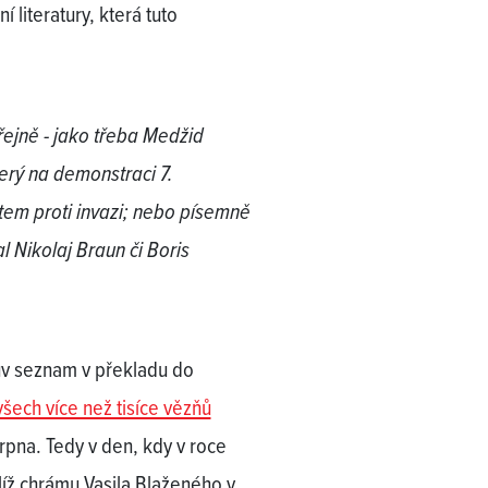
literatury, která tuto
eřejně - jako třeba Medžid
erý na demonstraci 7.
stem proti invazi; nebo písemně
l Nikolaj Braun či Boris
ův seznam v překladu do
šech více než tisíce vězňů
rpna. Tedy v den, kdy v roce
ž chrámu Vasila Blaženého v