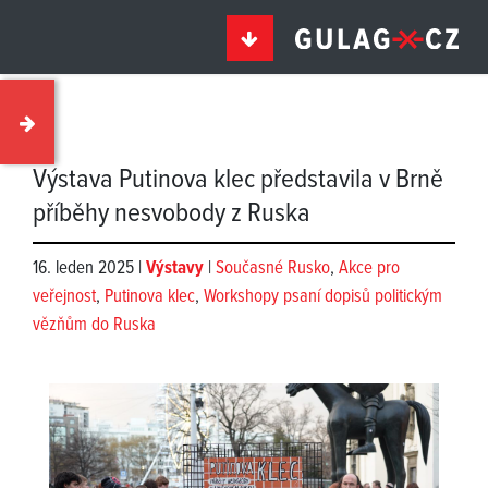
Výstava Putinova klec představila v Brně
příběhy nesvobody z Ruska
16. leden 2025 |
Výstavy
|
Současné Rusko
,
Akce pro
veřejnost
,
Putinova klec
,
Workshopy psaní dopisů politickým
vězňům do Ruska