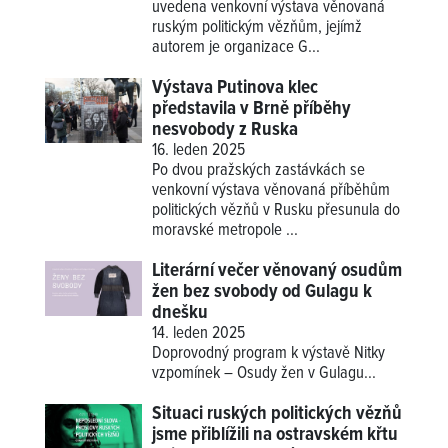
uvedena venkovní výstava věnovaná
ruským politickým vězňům, jejímž
autorem je organizace G...
Výstava Putinova klec
představila v Brně příběhy
nesvobody z Ruska
16. leden 2025
Po dvou pražských zastávkách se
venkovní výstava věnovaná příběhům
politických vězňů v Rusku přesunula do
moravské metropole ...
Literární večer věnovaný osudům
žen bez svobody od Gulagu k
dnešku
14. leden 2025
Doprovodný program k výstavě
Nitky
vzpomínek – Osudy žen v Gulagu
...
Situaci ruských politických vězňů
jsme přiblížili na ostravském křtu