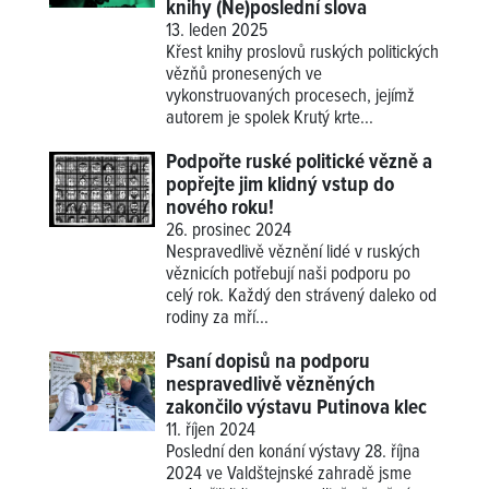
knihy (Ne)poslední slova
13. leden 2025
Křest knihy proslovů ruských politických
vězňů pronesených ve
vykonstruovaných procesech, jejímž
autorem je spolek Krutý krte...
Podpořte ruské politické vězně a
popřejte jim klidný vstup do
nového roku!
26. prosinec 2024
Nespravedlivě věznění lidé v ruských
věznicích potřebují naši podporu po
celý rok. Každý den strávený daleko od
rodiny za mří...
Psaní dopisů na podporu
nespravedlivě vězněných
zakončilo výstavu Putinova klec
11. říjen 2024
Poslední den konání výstavy 28. října
2024 ve Valdštejnské zahradě jsme