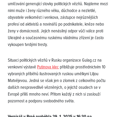
umlčování generující stovky politických vězňů. Najdeme mezi
nimi muže i ženy různého věku, důchodce a nezletilé,
obyvatele velkoměst i venkova, zástupce nejrůznějších
profesí od aktivistů a novinářů po podnikatele, kněze nebo
ženy v domácnosti. Jejich nenásilný odpor vůči válce proti
Ukrajině a současnému ruskému vládnímu zřízení je často
vykoupen tvrdými tresty.
Situaci politických vězňů v Rusku organizace Gulag.cz na
venkovní výstavě
Putinova klec
přibližuje prostřednictvím 10
vybraných příběhů ilustrovaných ruskou umělkyní Liljou
Matvějevou. Jedná se však jen o zlomek z celkového počtu
dalších nespravedlivě vězněných, o jejichž osudech se v
Evropě příliš mnoho neví. Přitom každý z nich si zaslouží
pozornost a podporu svobodného světa.
Vernisáž v Brně proběhla 29. 1. 2025 v 16:30 na