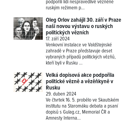
podpořili lidi nespravedlivě vězněné
ruským režimem p...
Oleg Orlov zahájil 30. září v Praze
naši novou výstavu o ruských
politických vězních
17. září 2024
Venkovní instalace ve Valdštejnské
zahradě v Praze představuje deset
vybraných případů politických vězňů,
kteří byli v Rusku ...
Velká dopisová akce podpořila
politické vězně a vězěňkyně v
Rusku
29. duben 2024
Ve čtvrtek 16. 5. probělo ve Skautském
institutu na Staromáku debata a psaní
dopisů s Gulag.cz, Memorial ČR a
Amnesty Interna...