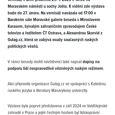
Moravském náměstí u sochy Jošta. K vidění zde výstava
bude do 27. února. Na vernisáž navázala od 17:00 v
Barokním sále Moravské galerie beseda s Miroslavem
Karasem, bývalým zahraničním zpravodajem České
televize a ředitelem ČT Ostrava, a Alexandrou Skorvid z
Gulag.cz, která se zabývá osudy současných ruských
politických vězňů
.
V rámci besedy mohli návštěvníci také napsat
dopisy na
podporu lidí nespravedlivě vězněných ruským režimem
.
Akci připravila organizace Gulag.cz ve spolupráci s Katedrou
ruského jazyka a literatury Masarykovy univerzity.
Výstava byla poprvé představena v září 2024 ve Valdštejnské
zahradě v Praze a jejím čestným hostem byl lidskoprávní