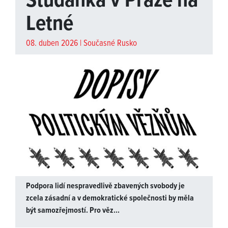
Studánka v Praze na
Letné
08. duben 2026 |
Současné Rusko
Podpora lidí nespravedlivě zbavených svobody je
zcela zásadní a v demokratické společnosti by měla
být samozřejmostí. Pro věz...