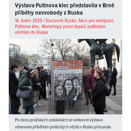
Výstava Putinova klec představila v Brně
příběhy nesvobody z Ruska
16. leden 2025 |
Současné Rusko
,
Akce pro veřejnost
,
Putinova klec
,
Workshopy psaní dopisů politickým
vězňům do Ruska
Po dvou pražských zastávkách se venkovní výstava
věnovaná příběhům politických vězňů v Rusku přesunula