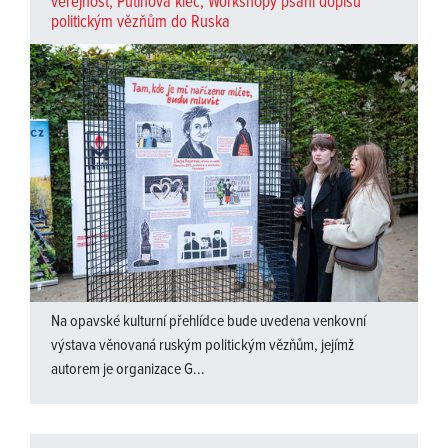
veřejnost
,
Putinova klec
,
Workshopy psaní dopisů
politickým vězňům do Ruska
Na opavské kulturní přehlídce bude uvedena venkovní
výstava věnovaná ruským politickým vězňům, jejímž
autorem je organizace G...