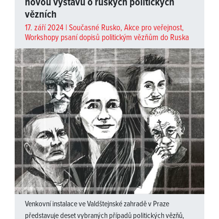
novou výstavu o ruských politických
vězních
17. září 2024 |
Současné Rusko
,
Akce pro veřejnost
,
Workshopy psaní dopisů politickým vězňům do Ruska
Venkovní instalace ve Valdštejnské zahradě v Praze
představuje deset vybraných případů politických vězňů,