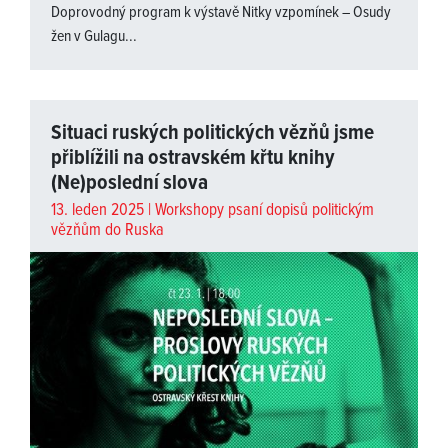
Doprovodný program k výstavě
Nitky vzpomínek – Osudy
žen v Gulagu
...
Situaci ruských politických vězňů jsme
přiblížili na ostravském křtu knihy
(Ne)poslední slova
13. leden 2025 |
Workshopy psaní dopisů politickým
vězňům do Ruska