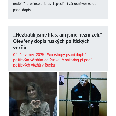
neděli 7. prosince připravili speciální vánoční workshop
psaní dopis...
„Neztratili jsme hlas, ani jsme nezmizeli.“
Otevřený dopis ruských politických
vězňů
04. červenec 2025 |
Workshopy psaní dopisů
politickým vězňům do Ruska
,
Monitoring případů
politických vězňů v Rusku