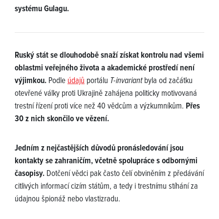
systému Gulagu.
Ruský stát se dlouhodobě snaží získat kontrolu nad všemi
oblastmi veřejného života a akademické prostředí není
výjimkou.
Podle
údajů
portálu
T-invariant
byla od začátku
otevřené války proti Ukrajině zahájena politicky motivovaná
trestní řízení proti více než 40 vědcům a výzkumníkům.
Přes
30 z nich skončilo ve vězení.
Jedním z nejčastějších důvodů pronásledování jsou
kontakty se zahraničím, včetně spolupráce s odbornými
časopisy.
Dotčení vědci pak často čelí obviněním z předávání
citlivých informací cizím státům, a tedy i trestnímu stíhání za
údajnou špionáž nebo vlastizradu.