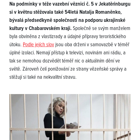
Na podmínky v téže vazební věznici č. 5 v Jekatěrinburgu
si v květnu stěžovala také 54letá Natalja Romaněnko,
bývalá předsedkyně společnosti na podporu ukrajinské
kultury v Chabarovském kraji.
Společně se svým manželem
byla obviněna z vlastizrady a údajné přípravy teroristického
útoku.
Podle jejích slov
jsou oba drženi v samovazbě v téměř
úplné izolaci. Nemají přístup k televizi, novinám ani rádiu, a
tak se nemohou dozvědět téměř nic o aktuálním dění ve
světě. Zároveň čelí ponižování ze strany vězeňské správy a
stěžují si také na nekvalitní stravu.