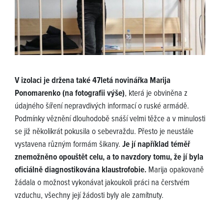
V izolaci je držena také 47letá novinářka Marija
Ponomarenko (na fotografii výše)
, která je obviněna z
údajného šíření nepravdivých informací o ruské armádě.
Podmínky věznění dlouhodobě snáší velmi těžce a v minulosti
se již několikrát pokusila o sebevraždu. Přesto je neustále
vystavena různým formám šikany.
Je jí například téměř
znemožněno opouštět celu, a to navzdory tomu, že jí byla
oficiálně diagnostikována klaustrofobie.
Marija opakovaně
žádala o možnost vykonávat jakoukoli práci na čerstvém
vzduchu, všechny její žádosti byly ale zamítnuty.