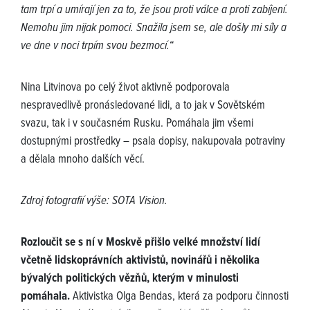
tam trpí a umírají jen za to, že jsou proti válce a proti zabíjení.
Nemohu jim nijak pomoci. Snažila jsem se, ale došly mi síly a
ve dne v noci trpím svou bezmocí.“
Nina Litvinova po celý život aktivně podporovala
nespravedlivě pronásledované lidi, a to jak v Sovětském
svazu, tak i v současném Rusku. Pomáhala jim všemi
dostupnými prostředky – psala dopisy, nakupovala potraviny
a dělala mnoho dalších věcí.
Zdroj fotografií výše: SOTA Vision.
Rozloučit se s ní v Moskvě přišlo velké množství lidí
včetně lidskoprávních aktivistů, novinářů i několika
bývalých politických vězňů, kterým v minulosti
pomáhala.
Aktivistka Olga Bendas, která za podporu činnosti