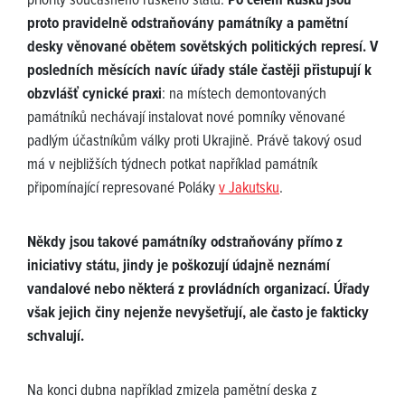
priority současného ruského státu.
Po celém Rusku jsou
proto pravidelně odstraňovány památníky a pamětní
desky věnované obětem sovětských politických represí. V
posledních měsících navíc úřady stále častěji přistupují k
obzvlášť cynické praxi
: na místech demontovaných
památníků nechávají instalovat nové pomníky věnované
padlým účastníkům války proti Ukrajině. Právě takový osud
má v nejbližších týdnech potkat například památník
připomínající represované Poláky
v Jakutsku
.
Někdy jsou takové památníky odstraňovány přímo z
iniciativy státu, jindy je poškozují údajně neznámí
vandalové nebo některá z provládních organizací. Úřady
však jejich činy nejenže nevyšetřují, ale často je fakticky
schvalují.
Na konci dubna například zmizela pamětní deska z