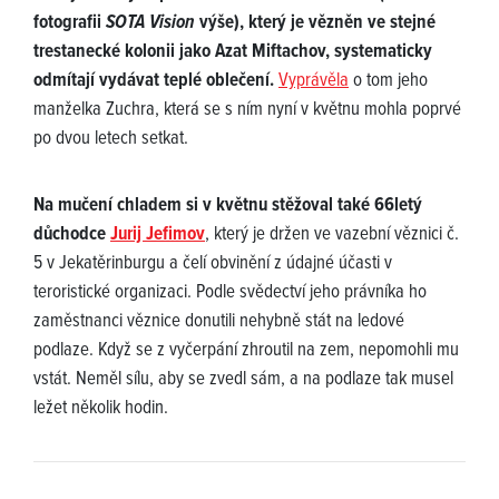
fotografii
SOTA Vision
výše), který je vězněn ve stejné
trestanecké kolonii jako Azat Miftachov, systematicky
odmítají vydávat teplé oblečení.
Vyprávěla
o tom jeho
manželka Zuchra, která se s ním nyní v květnu mohla poprvé
po dvou letech setkat.
Na mučení chladem si v květnu stěžoval také 66letý
důchodce
Jurij Jefimov
, který je držen ve vazební věznici č.
5 v Jekatěrinburgu a čelí obvinění z údajné účasti v
teroristické organizaci. Podle svědectví jeho právníka ho
zaměstnanci věznice donutili nehybně stát na ledové
podlaze. Když se z vyčerpání zhroutil na zem, nepomohli mu
vstát. Neměl sílu, aby se zvedl sám, a na podlaze tak musel
ležet několik hodin.