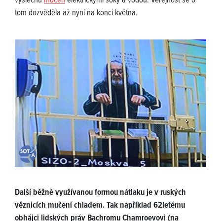
výslechů
mučen
elektrickými šoky a vodou. Veřejnost se o
tom dozvěděla až nyní na konci května.
Další běžně využívanou formou nátlaku je v ruských
věznicích mučení chladem. Tak například 62letému
obhájci lidských práv Bachromu Chamroevovi (na