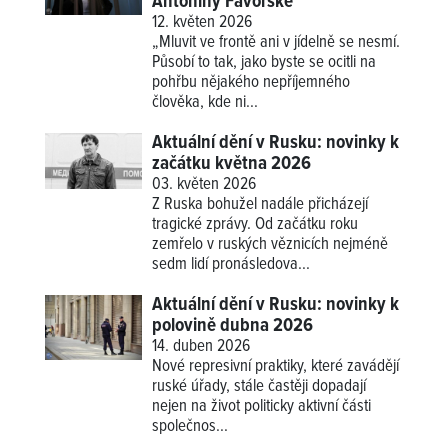
Antoniny Favorské
12. květen 2026
„Mluvit ve frontě ani v jídelně se nesmí.
Působí to tak, jako byste se ocitli na
pohřbu nějakého nepříjemného
člověka, kde ni...
Aktuální dění v Rusku: novinky k
začátku května 2026
03. květen 2026
Z Ruska bohužel nadále přicházejí
tragické zprávy. Od začátku roku
zemřelo v ruských věznicích nejméně
sedm lidí pronásledova...
Aktuální dění v Rusku: novinky k
polovině dubna 2026
14. duben 2026
Nové represivní praktiky, které zavádějí
ruské úřady, stále častěji dopadají
nejen na život politicky aktivní části
společnos...