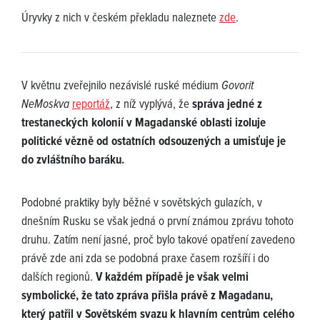
Úryvky z nich v českém překladu naleznete
zde
.
V květnu zveřejnilo nezávislé ruské médium
Govorit
NeMoskva
reportáž
, z níž vyplývá, že
správa jedné z
trestaneckých kolonií v Magadanské oblasti izoluje
politické vězně od ostatních odsouzených a umisťuje je
do zvláštního baráku.
Podobné praktiky byly běžné v sovětských gulazích, v
dnešním Rusku se však jedná o první známou zprávu tohoto
druhu. Zatím není jasné, proč bylo takové opatření zavedeno
právě zde ani zda se podobná praxe časem rozšíří i do
dalších regionů.
V každém případě je však velmi
symbolické, že tato zpráva přišla právě z Magadanu,
který patřil v Sovětském svazu k hlavním centrům celého