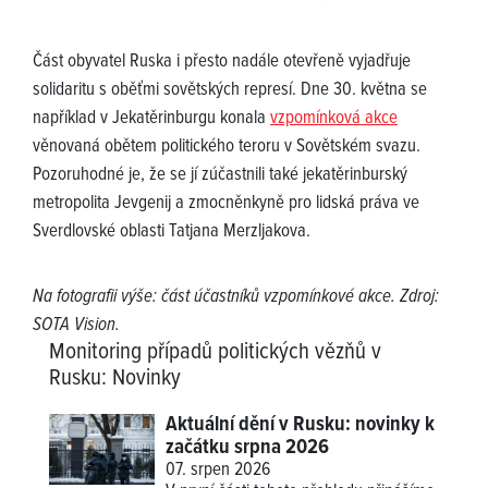
Část obyvatel Ruska i přesto nadále otevřeně vyjadřuje
solidaritu s oběťmi sovětských represí. Dne 30. května se
například v Jekatěrinburgu konala
vzpomínková akce
věnovaná obětem politického teroru v Sovětském svazu.
Pozoruhodné je, že se jí zúčastnili také jekatěrinburský
metropolita Jevgenij a zmocněnkyně pro lidská práva ve
Sverdlovské oblasti Tatjana Merzljakova.
Na fotografii výše: část účastníků vzpomínkové akce. Zdroj:
SOTA Vision.
Monitoring případů politických vězňů v
Rusku
:
Novinky
Aktuální dění v Rusku: novinky k
začátku srpna 2026
07. srpen 2026