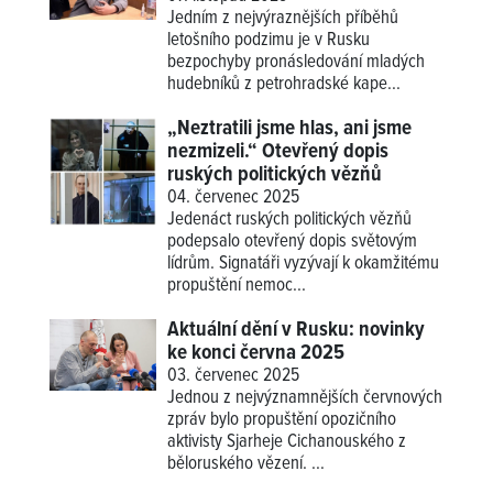
Jedním z nejvýraznějších příběhů
letošního podzimu je v Rusku
bezpochyby pronásledování mladých
hudebníků z petrohradské kape...
„Neztratili jsme hlas, ani jsme
nezmizeli.“ Otevřený dopis
ruských politických vězňů
04. červenec 2025
Jedenáct ruských politických vězňů
podepsalo otevřený dopis světovým
lídrům. Signatáři vyzývají k okamžitému
propuštění nemoc...
Aktuální dění v Rusku: novinky
ke konci června 2025
03. červenec 2025
Jednou z nejvýznamnějších červnových
zpráv bylo propuštění opozičního
aktivisty Sjarheje Cichanouského z
běloruského vězení. ...