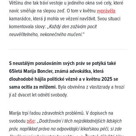
Většinu dne tak tráví vestoje u jediného okna své cely, které
navíc směřuje na slepou zeď. O tom v květnu
vyprávěla
kamarádce, která ji mohla ve vězení navštívit. Svou situaci
komentovala slovy:
„Každý den zažívám pocit
neuvěřitelného, nekonečného mučení.“
S neustálým porušováním svých práv se potýká také
65letá Marija Boncler, známá advokátka, která
dlouhodobě hájila politické vězně a v květnu 2025 se
sama ocitla za mřížemi.
Byla obviněna z vlastizrady a hrozí
jí až dvacet let odnětí svobody.
Marija trpí řadou zdravotních problémů. V dopisech na
svobodu
píše
:
„Dodržování i těch nejzákladnějších lidských
práv, například práva na odpovídající lékařskou péči, si zde