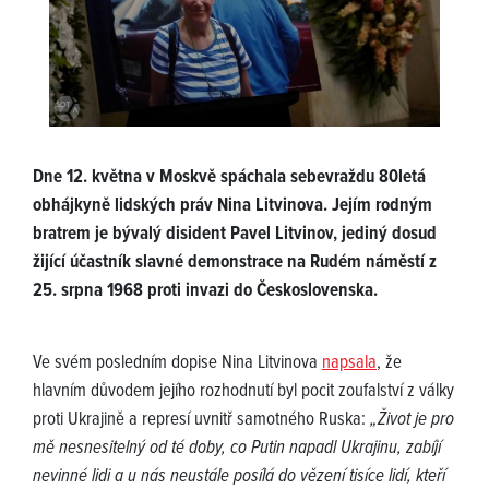
Dne 12. května v Moskvě spáchala sebevraždu 80letá
obhájkyně lidských práv Nina Litvinova. Jejím rodným
bratrem je bývalý disident Pavel Litvinov, jediný dosud
žijící účastník slavné demonstrace na Rudém náměstí z
25. srpna 1968 proti invazi do Československa.
Ve svém posledním dopise Nina Litvinova
napsala
, že
hlavním důvodem jejího rozhodnutí byl pocit zoufalství z války
proti Ukrajině a represí uvnitř samotného Ruska:
„Život je pro
mě nesnesitelný od té doby, co Putin napadl Ukrajinu, zabíjí
nevinné lidi a u nás neustále posílá do vězení tisíce lidí, kteří