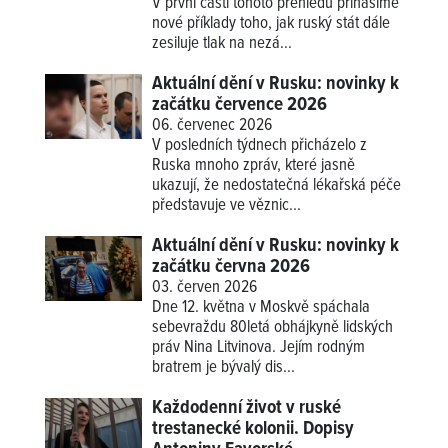
V první části tohoto přehledu přinášíme
nové příklady
toho, jak ruský stát dále
zesiluje tlak na nezá...
Aktuální dění v Rusku: novinky k
začátku července 2026
06. červenec 2026
V posledních týdnech přicházelo z
Ruska mnoho zpráv, které jasně
ukazují, že nedostatečná lékařská péče
představuje ve věznic...
Aktuální dění v Rusku: novinky k
začátku června 2026
03. červen 2026
Dne 12. května v Moskvě spáchala
sebevraždu 80letá obhájkyně lidských
práv Nina Litvinova. Jejím rodným
bratrem je bývalý dis...
Každodenní život v ruské
trestanecké kolonii. Dopisy