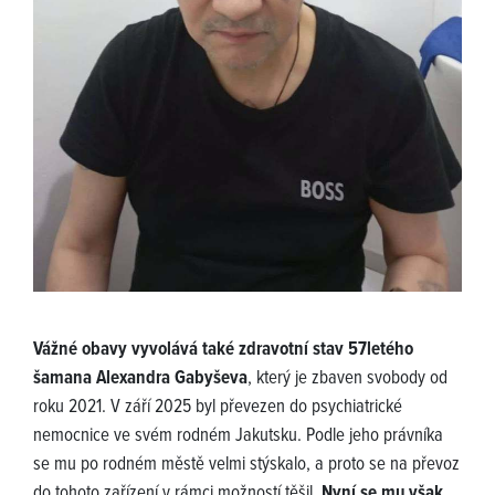
Vážné obavy vyvolává také zdravotní stav 57letého
šamana Alexandra Gabyševa
, který je zbaven svobody od
roku 2021. V září 2025 byl převezen do psychiatrické
nemocnice ve svém rodném Jakutsku. Podle jeho právníka
se mu po rodném městě velmi stýskalo, a proto se na převoz
do tohoto zařízení v rámci možností těšil.
Nyní se mu však