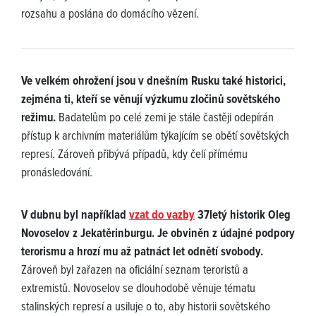
rozsahu a poslána do domácího vězení.
Ve velkém ohrožení jsou v dnešním Rusku také historici,
zejména ti, kteří se věnují výzkumu zločinů sovětského
režimu.
Badatelům po celé zemi je stále častěji odepírán
přístup k archivním materiálům týkajícím se obětí sovětských
represí. Zároveň přibývá případů, kdy čelí přímému
pronásledování.
V dubnu byl například
vzat do vazby
37letý historik Oleg
Novoselov z Jekatěrinburgu. Je obviněn z údajné podpory
terorismu a hrozí mu až patnáct let odnětí svobody.
Zároveň byl zařazen na oficiální seznam teroristů a
extremistů. Novoselov se dlouhodobě věnuje tématu
stalinských represí a usiluje o to, aby historii sovětského