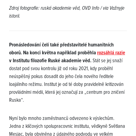
Zdroj fotografie: ruská akademie věd, OVD Info / via Važnyje
istorii.
Pronásledování čelí také představitelé humanitních
oborů. Na konci května například proběhla
rozsáhlá razie
v Institutu filozofie Ruské akademie věd.
Stát se jej snaží
dostat pod svou kontrolu již od roku 2021, kdy proběhl
neúspěšný pokus dosadit do jeho čela nového ředitele
loajálního režimu. Institut je od té doby pravidelně kritizován
provládními médii, která jej označují za „centrum pro zničení
Ruska“.
Nyní bylo mnoho zaměstnanců odvezeno k výslechům.
Jedna z klíčových spolupracovnic institutu, vědkyně Světlana
Mesjac, byla obviněna z údajného podvodu ve velkém