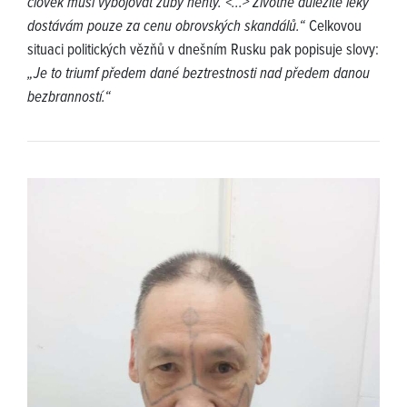
člověk musí vybojovat zuby nehty. <...> Životně důležité léky
dostávám pouze za cenu obrovských skandálů.“
Celkovou
situaci politických vězňů v dnešním Rusku pak popisuje slovy:
„Je to triumf předem dané beztrestnosti nad předem danou
bezbranností.“