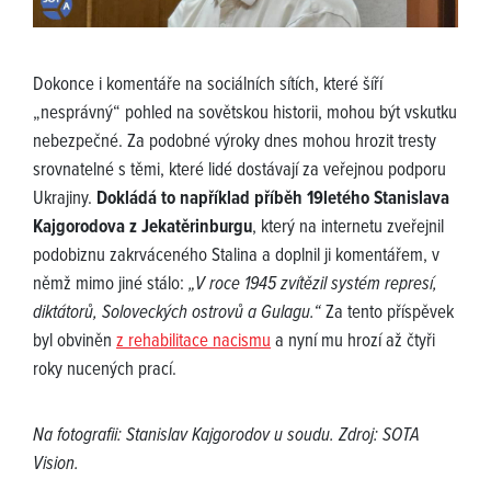
Dokonce i komentáře na sociálních sítích, které šíří
„nesprávný“ pohled na sovětskou historii, mohou být vskutku
nebezpečné. Za podobné výroky dnes mohou hrozit tresty
srovnatelné s těmi, které lidé dostávají za veřejnou podporu
Ukrajiny.
Dokládá to například příběh 19letého Stanislava
Kajgorodova z Jekatěrinburgu
, který na internetu zveřejnil
podobiznu zakrváceného Stalina a doplnil ji komentářem, v
němž mimo jiné stálo:
„V roce 1945 zvítězil systém represí,
diktátorů, Soloveckých ostrovů a Gulagu.“
Za tento příspěvek
byl obviněn
z rehabilitace nacismu
a nyní mu hrozí až čtyři
roky nucených prací.
Na fotografii: Stanislav Kajgorodov u soudu. Zdroj: SOTA
Vision.