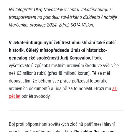
Na fotografii: Oleg Novoselov v centru Jekatěrinburgu s
transparentem na památku sovětského disidenta Anatolije
Marčenka, prosinec 2024. Zdroj: SOTA Vision.
V Jekatěrinburgu nyní čelí trestnímu stíhání také další
historik, 69letý místopředseda Uralské historicko-
genealogické společnosti Jurij Konovalov.
Podle
vyšetřovatelů způsobil místním archivům škodu ve výši více
než 63 milionů rublů (přes 18 milionů korun). Té se měl
dopustit tím, že během své práce pořizoval fotografie
archivních dokumentů a údajně za to neplatil. Hrozí mu
až
pět let
odnětí svobody.
Boj proti připomínání sovětských zločinů patří mezi hlavní