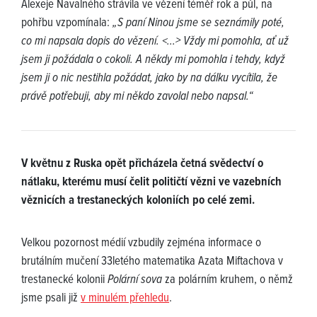
Alexeje Navalného strávila ve vězení téměř rok a půl, na
pohřbu vzpomínala:
„S paní Ninou jsme se seznámily poté,
co mi napsala dopis do vězení. <...> Vždy mi pomohla, ať už
jsem ji požádala o cokoli. A někdy mi pomohla i tehdy, když
jsem ji o nic nestihla požádat, jako by na dálku vycítila, že
právě potřebuji, aby mi někdo zavolal nebo napsal.“
V květnu z Ruska opět přicházela četná svědectví o
nátlaku, kterému musí čelit političtí vězni ve vazebních
věznicích a trestaneckých koloniích po celé zemi.
Velkou pozornost médií vzbudily zejména informace o
brutálním mučení 33letého matematika Azata Miftachova v
trestanecké kolonii
Polární sova
za polárním kruhem, o němž
jsme psali již
v minulém přehledu
.