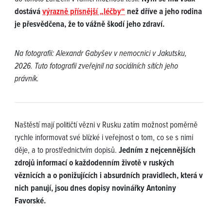
dostává
výrazně přísnější „léčby“
než dříve a jeho rodina
je přesvědčena, že to vážně škodí jeho zdraví.
Na fotografii: Alexandr Gabyšev v nemocnici v Jakutsku,
2026. Tuto fotografii zveřejnil na sociálních sítích jeho
právník.
Naštěstí mají političtí vězni v Rusku zatím možnost poměrně
rychle informovat své blízké i veřejnost o tom, co se s nimi
děje, a to prostřednictvím dopisů.
Jedním z nejcennějších
zdrojů informací o každodenním životě v ruských
věznicích a o ponižujících i absurdních pravidlech, která v
nich panují, jsou dnes dopisy novinářky Antoniny
Favorské.