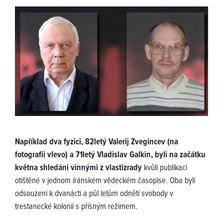
Například dva fyzici, 82letý Valerij Zvegincev (na
fotografii vlevo) a 71letý Vladislav Galkin, byli na začátku
května shledáni vinnými z vlastizrady
kvůli publikaci
otištěné v jednom íránském vědeckém časopise. Oba byli
odsouzeni k dvanácti a půl letům odnětí svobody v
trestanecké kolonii s přísným režimem.