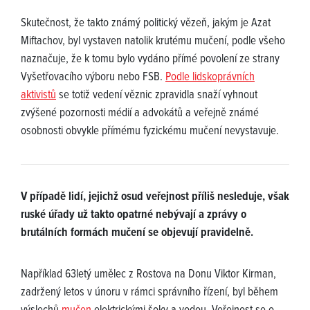
Skutečnost, že takto známý politický vězeň, jakým je Azat
Miftachov, byl vystaven natolik krutému mučení, podle všeho
naznačuje, že k tomu bylo vydáno přímé povolení ze strany
Vyšetřovacího výboru nebo FSB.
Podle lidskoprávních
aktivistů
se totiž vedení věznic zpravidla snaží vyhnout
zvýšené pozornosti médií a advokátů a veřejně známé
osobnosti obvykle přímému fyzickému mučení nevystavuje.
V případě lidí, jejichž osud veřejnost příliš nesleduje, však
ruské úřady už takto opatrné nebývají a zprávy o
brutálních formách mučení se objevují pravidelně.
Například 63letý umělec z Rostova na Donu Viktor Kirman,
zadržený letos v únoru v rámci správního řízení, byl během