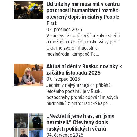
Udržitelný mír musí mít v centru
pozornosti humanitární rozměr:
otevřený dopis iniciativy People
First
02. prosinec 2025
V současné době dalšího kola jednání
o možném ukončení ruské války proti
Ukrajině zveřejnili účastníci
mezinárodní kampaně Pe...
Aktuální dění v Rusku: novinky k
začátku listopadu 2025
07. listopad 2025
Jedním z nejvýraznějších příběhů
letošního podzimu je v Rusku
bezpochyby pronásledování mladých
hudebníků z petrohradské kape...
„Neztratili jsme hlas, ani jsme
nezmizeli.“ Otevřený dopis
ruských politických vězňů
04. červenec 2025