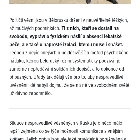
Političtí vězni jsou v Bělorusku drženi v neuvěřitelně těžkých,
až mučivých podmínkách.
Ti z nich, kteří se dostali na
svobodu, vypráví o fyzickém násilí a absenci lékařské
péče, ale také o naprosté izolaci, kterou museli snášet.
Jednou z nejúčinnějších a nejděsivějších metod psychického
nátlaku, kterou běloruský režim systematicky používá, je
záměrné nepředávání solidárních dopisů, a to dokonce od
příbuzných. Úřady tak dělají vše pro to, aby nespravedlivě
uvěznění lidé nabyli dojmu, že se na ně ve svobodném světě
už dávno zapomnělo.
Situace nespravedlivě vězněných v Rusku je o něco málo
lepší, zejména co se týče možnosti komunikace s vnějším
světem. Jejich práva jsou ale také pravidelně porušována a