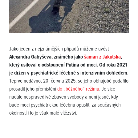
Jako jeden z nejznámějších případů můžeme uvést
Alexandra Gabyševa, známého jako
šaman z Jakutska
,
který usiloval o odstoupení Putina od moci. Od roku 2021
je držen v psychiatrické léčebně s intenzivním dohledem
.
Teprve nedávno, 20. června 2025, se jeho obhajobě podařilo
prosadit jeho přemístění
do „běžného“ režimu
. Je sice
nadále nespravedlivě zbaven svobody a není jasné, kdy
bude moci psychiatrickou léčebnu opustit, za současných
okolností i to je však malé vítězství.