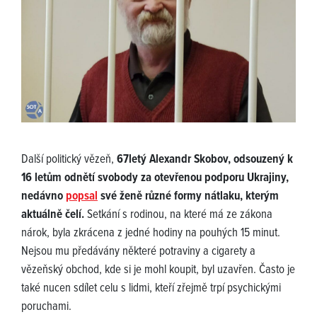
Další politický vězeň,
67letý Alexandr Skobov, odsouzený k
16 letům odnětí svobody za otevřenou podporu Ukrajiny,
nedávno
popsal
své ženě různé formy nátlaku, kterým
aktuálně čelí.
Setkání s rodinou, na které má ze zákona
nárok, byla zkrácena z jedné hodiny na pouhých 15 minut.
Nejsou mu předávány některé potraviny a cigarety a
vězeňský obchod, kde si je mohl koupit, byl uzavřen. Často je
také nucen sdílet celu s lidmi, kteří zřejmě trpí psychickými
poruchami.