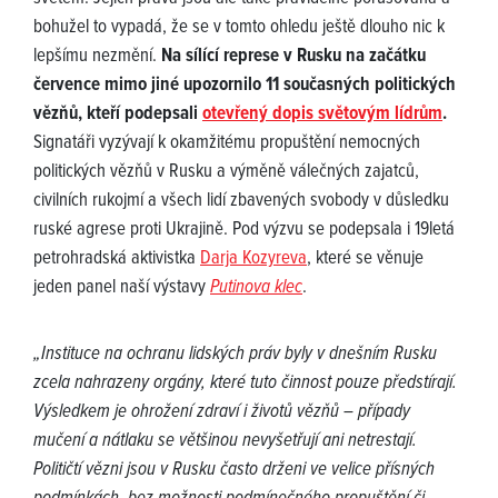
bohužel to vypadá, že se v tomto ohledu ještě dlouho nic k
lepšímu nezmění.
Na sílící represe v Rusku na začátku
července mimo jiné upozornilo 11 současných politických
vězňů, kteří podepsali
otevřený dopis světovým lídrům
.
Signatáři vyzývají k okamžitému propuštění nemocných
politických vězňů v Rusku a výměně válečných zajatců,
civilních rukojmí a všech lidí zbavených svobody v důsledku
ruské agrese proti Ukrajině. Pod výzvu se podepsala i 19letá
petrohradská aktivistka
Darja Kozyreva
, které se věnuje
jeden panel naší výstavy
Putinova klec
.
„Instituce na ochranu lidských práv byly v dnešním Rusku
zcela nahrazeny orgány, které tuto činnost pouze předstírají.
Výsledkem je ohrožení zdraví i životů vězňů – případy
mučení a nátlaku se většinou nevyšetřují ani netrestají.
Političtí vězni jsou v Rusku často drženi ve velice přísných