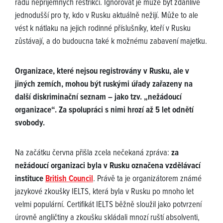
řadu nepříjemných restrikcí. Ignorovat je může být zdánlivě
jednodušší pro ty, kdo v Rusku aktuálně nežijí. Může to ale
vést k nátlaku na jejich rodinné příslušníky, kteří v Rusku
zůstávají, a do budoucna také k možnému zabavení majetku.
Organizace, které nejsou registrovány v Rusku, ale v
jiných zemích, mohou být ruskými úřady zařazeny na
další diskriminační seznam – jako tzv. „nežádoucí
organizace“. Za spolupráci s nimi hrozí až 5 let odnětí
svobody.
Na začátku června přišla zcela nečekaná zpráva:
za
nežádoucí organizaci byla v Rusku označena vzdělávací
instituce
British Council
. Právě ta je organizátorem známé
jazykové zkoušky IELTS, která byla v Rusku po mnoho let
velmi populární. Certifikát IELTS běžně sloužil jako potvrzení
úrovně angličtiny a zkoušku skládali mnozí ruští absolventi,