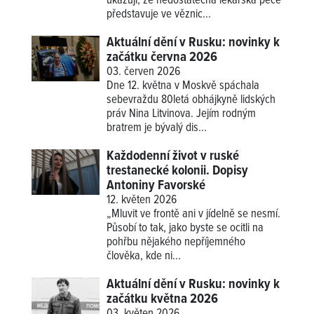
ukazují, že nedostatečná lékařská péče
představuje ve věznic...
Aktuální dění v Rusku: novinky k
začátku června 2026
03. červen 2026
Dne 12. května v Moskvě spáchala
sebevraždu 80letá obhájkyně lidských
práv Nina Litvinova. Jejím rodným
bratrem je bývalý dis...
Každodenní život v ruské
trestanecké kolonii. Dopisy
Antoniny Favorské
12. květen 2026
„Mluvit ve frontě ani v jídelně se nesmí.
Působí to tak, jako byste se ocitli na
pohřbu nějakého nepříjemného
člověka, kde ni...
Aktuální dění v Rusku: novinky k
začátku května 2026