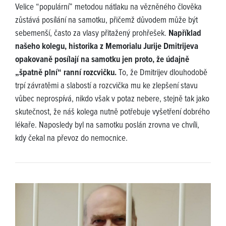
Velice “populární” metodou nátlaku na vězněného člověka
zůstává posílání na samotku, přičemž důvodem může být
sebemenší, často za vlasy přitažený prohřešek.
Například
našeho kolegu, historika z Memorialu Jurije Dmitrijeva
opakovaně posílají na samotku jen proto, že údajně
„špatně plní“ ranní rozcvičku.
To, že Dmitrijev dlouhodobě
trpí závratěmi a slabostí a rozcvička mu ke zlepšení stavu
vůbec neprospívá, nikdo však v potaz nebere, stejně tak jako
skutečnost, že náš kolega nutně potřebuje vyšetření dobrého
lékaře. Naposledy byl na samotku poslán zrovna ve chvíli,
kdy čekal na převoz do nemocnice.