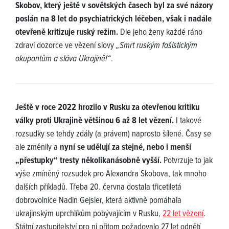
Skobov, který ještě v sovětských časech byl za své názory
poslán na 8 let do psychiatrických léčeben, však i nadále
otevřeně kritizuje ruský režim.
Dle jeho ženy každé ráno
zdraví dozorce ve vězení slovy
„Smrt ruským fašistickým
okupantům a sláva Ukrajině!“
.
Ještě v roce 2022 hrozilo v Rusku za otevřenou kritiku
války proti Ukrajině většinou 6 až 8 let vězení.
I takové
rozsudky se tehdy zdály (a právem) naprosto šílené. Časy se
ale změnily a
nyní se udělují za stejné, nebo i menší
„přestupky“ tresty několikanásobně vyšší.
Potvrzuje to jak
výše zmíněný rozsudek pro Alexandra Skobova, tak mnoho
dalších příkladů. Třeba 20. června dostala třicetiletá
dobrovolnice Nadin Gejsler, která aktivně pomáhala
ukrajinským uprchlíkům pobývajícím v Rusku,
22 let vězení
.
Státní zastupitelství pro ni přitom požadovalo 27 let odnětí