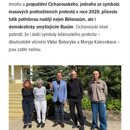
mnoho a
propuštění Cichanouského, jednoho ze symbolů
masových protirežimních protestů v roce 2020, přineslo
tolik potřebnou naději nejen Bělorusům, ale i
demokraticky smýšlejícím Rusům
. Cichanouski navíc
potvrdil, že i další symboly běloruského protestu –
dlouhodobě věznění Viktar Babaryka a Maryja Kalesnikava –
jsou zatím naživu.