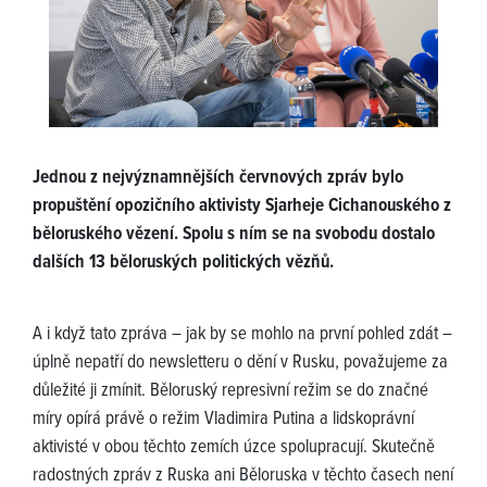
Jednou z nejvýznamnějších červnových zpráv bylo
propuštění opozičního aktivisty Sjarheje Cichanouského z
běloruského vězení. Spolu s ním se na svobodu dostalo
dalších 13 běloruských politických vězňů.
A i když tato zpráva – jak by se mohlo na první pohled zdát –
úplně nepatří do newsletteru o dění v Rusku, považujeme za
důležité ji zmínit. Běloruský represivní režim se do značné
míry opírá právě o režim Vladimira Putina a lidskoprávní
aktivisté v obou těchto zemích úzce spolupracují. Skutečně
radostných zpráv z Ruska ani Běloruska v těchto časech není