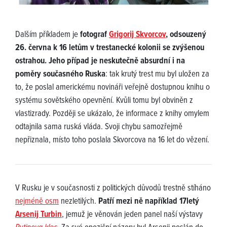
Dalším příkladem je
fotograf
Grigorij Skvorcov
, odsouzený
26. června k 16 letům v trestanecké kolonii se zvýšenou
ostrahou. Jeho případ je neskutečně absurdní i na
poměry současného Ruska
: tak krutý trest mu byl uložen za
to, že poslal americkému novináři veřejně dostupnou knihu o
systému sovětského opevnění. Kvůli tomu byl obviněn z
vlastizrady. Později se ukázalo, že informace z knihy omylem
odtajnila sama ruská vláda. Svoji chybu samozřejmě
nepřiznala, místo toho poslala Skvorcova na 16 let do vězení.
V Rusku je v současnosti z politických důvodů trestně stíháno
nejméně osm
nezletilých.
Patří mezi ně například 17letý
Arsenij Turbin
, jemuž je věnován jeden panel naší výstavy