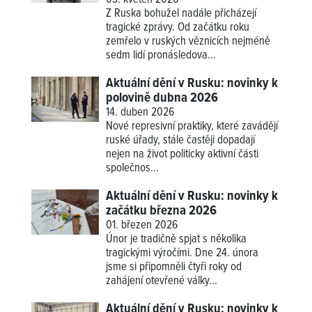
03. květen 2026
Z Ruska bohužel nadále přicházejí
tragické zprávy. Od začátku roku
zemřelo v ruských věznicích nejméně
sedm lidí pronásledova...
Aktuální dění v Rusku: novinky k
polovině dubna 2026
14. duben 2026
Nové represivní praktiky, které zavádějí
ruské úřady, stále častěji dopadají
nejen na život politicky aktivní části
společnos...
Aktuální dění v Rusku: novinky k
začátku března 2026
01. březen 2026
Únor je tradičně spjat s několika
tragickými výročími. Dne 24. února
jsme si připomněli čtyři roky od
zahájení otevřené války...
Aktuální dění v Rusku: novinky k