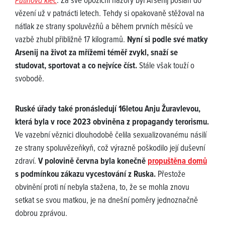
Putinova klec
. Za své opoziční názory byl Arsenij poslán do
vězení už v patnácti letech. Tehdy si opakovaně stěžoval na
nátlak ze strany spoluvězňů a během prvních měsíců ve
vazbě zhubl přibližně 17 kilogramů.
Nyní si podle své matky
Arsenij na život za mřížemi téměř zvykl, snaží se
studovat, sportovat a co nejvíce číst.
Stále však touží o
svobodě.
Ruské úřady také pronásledují 16letou Anju Žuravlevou,
která byla v roce 2023 obviněna z propagandy terorismu.
Ve vazební věznici dlouhodobě čelila sexualizovanému násilí
ze strany spoluvězeňkyň, což výrazně poškodilo její duševní
zdraví.
V polovině června byla konečně
propuštěna domů
s podmínkou zákazu vycestování z Ruska.
Přestože
obvinění proti ní nebyla stažena, to, že se mohla znovu
setkat se svou matkou, je na dnešní poměry jednoznačně
dobrou zprávou.