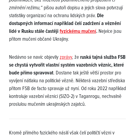
podmínkách, bez možnosti podmínečného propuštění či
zmírnění režimu,“
píšou autoři dopisu a jejich slova potvrzují
statistiky organizací na ochranu lidských práv.
Dle
dostupných informací například čelí zadržení a věznění
lidé v Rusku stále častěji
fyzickému mučení
.
Nejvíce jsou
přitom mučeni občané Ukrajiny.
Nedávno se navíc objevily
zprávy
, že
ruská tajná služba FSB
se chystá vytvořit vlastní systém vazebních věznic, které
bude přímo spravovat
. Dostane tak ještě větší prostor pro
vyvíjení nátlaku na politické vězně. Některá vazební střediska
přitom FSB de facto spravuje už nyní. Od roku 2022 například
kontroluje vazební věznici (SIZO-2) v Taganrogu, nechvalně
proslulou mučením ukrajinských zajatců.
Kromě přímého fyzického násilí však čelí političtí vězni v