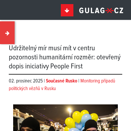
Udržitelný mír musí mít v centru
pozornosti humanitární rozměr: otevřený
dopis iniciativy People First
02. prosinec 2025 |
Současné Rusko
|
Monitoring případů
politických vězňů v Rusku