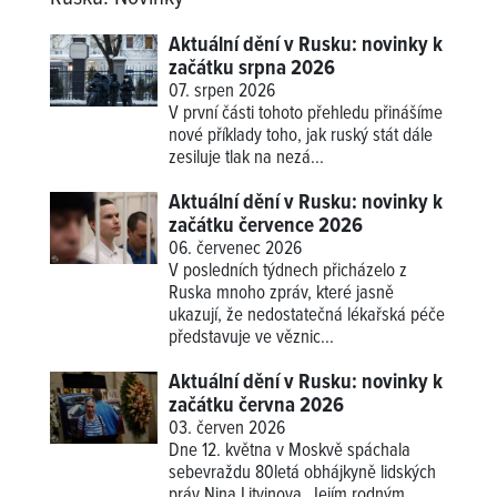
Aktuální dění v Rusku: novinky k
začátku srpna 2026
07. srpen 2026
V první části tohoto přehledu přinášíme
nové příklady
toho, jak ruský stát dále
zesiluje tlak na nezá...
Aktuální dění v Rusku: novinky k
začátku července 2026
06. červenec 2026
V posledních týdnech přicházelo z
Ruska mnoho zpráv, které jasně
ukazují, že nedostatečná lékařská péče
představuje ve věznic...
Aktuální dění v Rusku: novinky k
začátku června 2026
03. červen 2026
Dne 12. května v Moskvě spáchala
sebevraždu 80letá obhájkyně lidských
práv Nina Litvinova. Jejím rodným