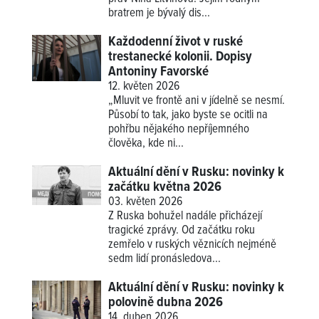
bratrem je bývalý dis...
Každodenní život v ruské
trestanecké kolonii. Dopisy
Antoniny Favorské
12. květen 2026
„Mluvit ve frontě ani v jídelně se nesmí.
Působí to tak, jako byste se ocitli na
pohřbu nějakého nepříjemného
člověka, kde ni...
Aktuální dění v Rusku: novinky k
začátku května 2026
03. květen 2026
Z Ruska bohužel nadále přicházejí
tragické zprávy. Od začátku roku
zemřelo v ruských věznicích nejméně
sedm lidí pronásledova...
Aktuální dění v Rusku: novinky k
polovině dubna 2026
14. duben 2026