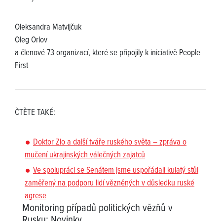
Oleksandra Matvijčuk
Oleg Orlov
a členové 73 organizací, které se připojily k iniciativě People
First
ČTĚTE TAKÉ:
Doktor Zlo a další tváře ruského světa – zpráva o
mučení ukrajinských válečných zajatců
Ve spolupráci se Senátem jsme uspořádali kulatý stůl
zaměřený na podporu lidí vězněných v důsledku ruské
agrese
Monitoring případů politických vězňů v
Rusku
:
Novinky