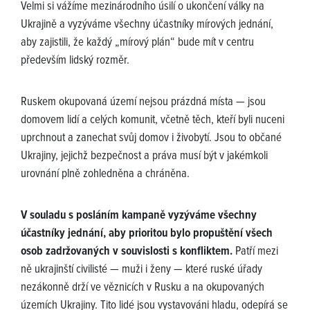
Velmi si vážíme mezinárodního úsilí o ukončení války na
Ukrajině a vyzýváme všechny účastníky mírových jednání,
aby zajistili, že každý „mírový plán“ bude mít v centru
především lidský rozměr.
Ruskem okupovaná území nejsou prázdná místa — jsou
domovem lidí a celých komunit, včetně těch, kteří byli nuceni
uprchnout a zanechat svůj domov i živobytí. Jsou to občané
Ukrajiny, jejichž bezpečnost a práva musí být v jakémkoli
urovnání plně zohledněna a chráněna.
V souladu s posláním kampaně vyzýváme všechny
účastníky jednání, aby prioritou bylo propuštění všech
osob zadržovaných v souvislosti s konfliktem.
Patří mezi
ně ukrajinští civilisté — muži i ženy — které ruské úřady
nezákonně drží ve věznicích v Rusku a na okupovaných
územích Ukrajiny. Tito lidé jsou vystavováni hladu, odepírá se