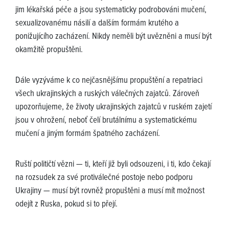
jim lékařská péče a jsou systematicky podrobováni mučení,
sexualizovanému násilí a dalším formám krutého a
ponižujícího zacházení. Nikdy neměli být uvězněni a musí být
okamžitě propuštěni.
Dále vyzýváme k co nejčasnějšímu propuštění a repatriaci
všech ukrajinských a ruských válečných zajatců. Zároveň
upozorňujeme, že životy ukrajinských zajatců v ruském zajetí
jsou v ohrožení, neboť čelí brutálnímu a systematickému
mučení a jiným formám špatného zacházení.
Ruští političtí vězni — ti, kteří již byli odsouzeni, i ti, kdo čekají
na rozsudek za své protiválečné postoje nebo podporu
Ukrajiny — musí být rovněž propuštěni a musí mít možnost
odejít z Ruska, pokud si to přejí.