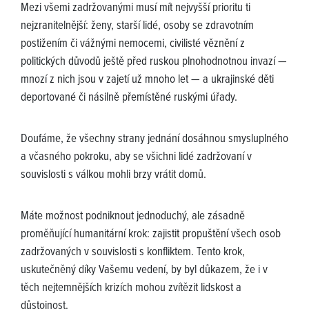
Mezi všemi zadržovanými musí mít nejvyšší prioritu ti
nejzranitelnější: ženy, starší lidé, osoby se zdravotním
postižením či vážnými nemocemi, civilisté věznění z
politických důvodů ještě před ruskou plnohodnotnou invazí —
mnozí z nich jsou v zajetí už mnoho let — a ukrajinské děti
deportované či násilně přemístěné ruskými úřady.
Doufáme, že všechny strany jednání dosáhnou smysluplného
a včasného pokroku, aby se všichni lidé zadržovaní v
souvislosti s válkou mohli brzy vrátit domů.
Máte možnost podniknout jednoduchý, ale zásadně
proměňující humanitární krok: zajistit propuštění všech osob
zadržovaných v souvislosti s konfliktem. Tento krok,
uskutečněný díky Vašemu vedení, by byl důkazem, že i v
těch nejtemnějších krizích mohou zvítězit lidskost a
důstojnost.