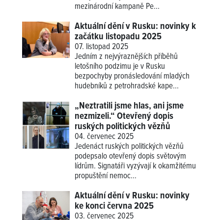
mezinárodní kampaně Pe...
Aktuální dění v Rusku: novinky k
začátku listopadu 2025
07. listopad 2025
Jedním z nejvýraznějších příběhů
letošního podzimu je v Rusku
bezpochyby pronásledování mladých
hudebníků z petrohradské kape...
„Neztratili jsme hlas, ani jsme
nezmizeli.“ Otevřený dopis
ruských politických vězňů
04. červenec 2025
Jedenáct ruských politických vězňů
podepsalo otevřený dopis světovým
lídrům. Signatáři vyzývají k okamžitému
propuštění nemoc...
Aktuální dění v Rusku: novinky
ke konci června 2025
03. červenec 2025