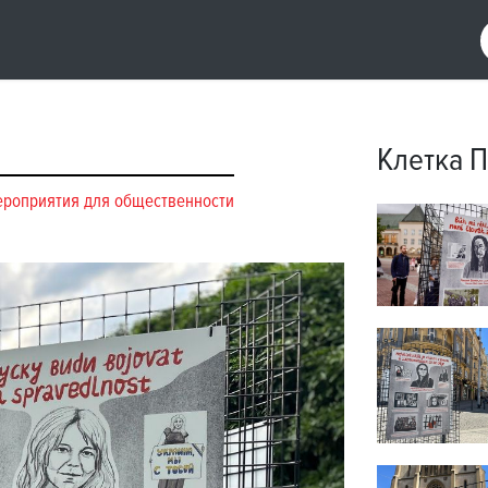
Клетка П
роприятия для общественности