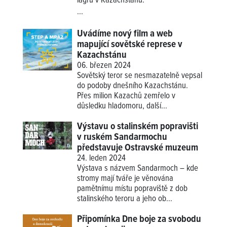
lágrů v Kazachstánu.
...
Uvádíme nový film a web
mapující sovětské represe v
Kazachstánu
06. březen 2024
Sovětský teror se nesmazatelně vepsal
do podoby dnešního Kazachstánu.
Přes milion Kazachů zemřelo v
důsledku hladomoru, další...
Výstavu o stalinském popravišti
v ruském Sandarmochu
představuje Ostravské muzeum
24. leden 2024
Výstava s názvem Sandarmoch – kde
stromy mají tváře je věnována
pamětnímu místu popraviště z dob
stalinského teroru a jeho ob...
Připomínka Dne boje za svobodu