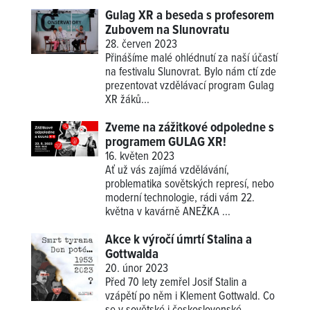
Gulag XR a beseda s profesorem
Zubovem na Slunovratu
28. červen 2023
Přinášíme malé ohlédnutí za naší účastí
na festivalu Slunovrat. Bylo nám ctí zde
prezentovat vzdělávací program Gulag
XR žáků...
Zveme na zážitkové odpoledne s
programem GULAG XR!
16. květen 2023
Ať už vás zajímá vzdělávání,
problematika sovětských represí, nebo
moderní technologie, rádi vám 22.
května v kavárně ANEŽKA ...
Akce k výročí úmrtí Stalina a
Gottwalda
20. únor 2023
Před 70 lety zemřel Josif Stalin a
vzápětí po něm i Klement Gottwald. Co