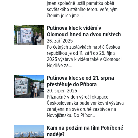
jmen společně uctili památku obětí
sovětského státního teroru veřejným
čtením jejich jme...
Putinova klec k vidění v
Olomouci hned na dvou místech
26. září 2025
Po četných zastávkách napříč Českou
republikou je od 11. září do 25. října
2025 výstava k vidění také v Olomouci.
Nejdříve za...
Putinova klec se od 21. srpna
přestěhuje do Příbora
20. srpen 2025
Příznačně v den výročí okupace
Československa bude venkovní výstava
zahájena na své druhé zastávce na
Novojičínsku. Do Příbor...
Kam na podzim na film Pohřbené
naděje?