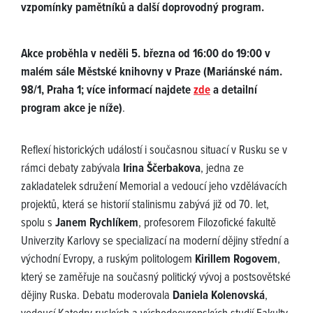
vzpomínky pamětníků a další doprovodný program.
Akce proběhla v neděli 5. března od 16:00 do 19:00 v
malém sále Městské knihovny v Praze (Mariánské nám.
98/1, Praha 1; více informací najdete
zde
a detailní
program akce je níže)
.
Reflexí historických událostí i současnou situací v Rusku se v
rámci debaty zabývala
Irina Ščerbakova
, jedna ze
zakladatelek sdružení Memorial a vedoucí jeho vzdělávacích
projektů, která se historií stalinismu zabývá již od 70. let,
spolu s
Janem Rychlíkem
, profesorem Filozofické fakultě
Univerzity Karlovy se specializací na moderní dějiny střední a
východní Evropy, a ruským politologem
Kirillem Rogovem
,
který se zaměřuje na současný politický vývoj a postsovětské
dějiny Ruska. Debatu moderovala
Daniela Kolenovská
,