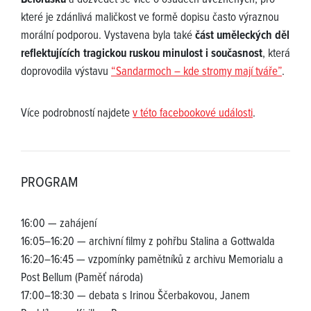
Bělorusku
a dozvědět se více o osudech uvězněných, pro
které je zdánlivá maličkost ve formě dopisu často výraznou
morální podporou. Vystavena byla také
část uměleckých děl
reflektujících tragickou ruskou minulost i současnost
, která
doprovodila výstavu
“Sandarmoch – kde stromy mají tváře”
.
Více podrobností najdete
v této facebookové události
.
PROGRAM
16:00 — zahájení
16:05–16:20 — archivní filmy z pohřbu Stalina a Gottwalda
16:20–16:45 — vzpomínky pamětníků z archivu Memorialu a
Post Bellum (Paměť národa)
17:00–18:30 — debata s Irinou Ščerbakovou, Janem