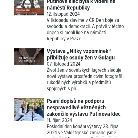
Putinova klec byla k vidění na
náměstí Republiky
12. listopad 2024
V listopadu slavíme v ČR Den boje za
svobodu a demokracii. A právě v těchto
dnech si mohli lidé na náměstí
Republiky v Praze ...
Výstava „Nitky vzpomínek“
přibližuje osudy žen v Gulagu
07. listopad 2024
Život žen v sovětských lágrech sleduje
nová výstava prostřednictvím fotografií
rukodělných výrobků a předmětů
spojených s pří...
Psaní dopisů na podporu
nespravedlivě vězněných
zakončilo výstavu Putinova klec
11. říjen 2024
Poslední den konání výstavy 28. října
2024 ve Valdštejnské zahradě jsme