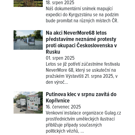
18. srpen 2025
Náš dokumentární snímek mapující
expedici do Kyrgyzstánu se na podzim
bude promítat na různých místech ČR.
Na akci NeverMore68 letos
představíme neznámé protesty
proti okupaci Československa v
Rusku
01. srpen 2025
Letos se již potřetí zúčastníme festivalu
NeverMore 68, který se uskuteční na
pražském Výstavišti 21. srpna 2025, v
den výroč...
Putinova klec v srpnu zavítá do
Kopřivnice
16. červenec 2025
Venkovní instalace organizace Gulag.cz
prostřednictvím uměleckých ilustrací
přibližuje případy současných
politických vězňů, ...