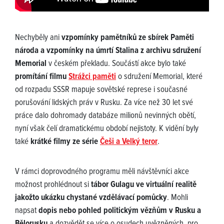
Nechyběly ani
vzpomínky pamětníků ze sbírek Paměti
národa a vzpomínky na úmrtí Stalina z archivu sdružení
Memorial
v českém překladu. Součástí akce bylo také
promítání filmu
Strážci paměti
o sdružení Memorial, které
od rozpadu SSSR mapuje sovětské represe i současné
porušování lidských práv v Rusku. Za více než 30 let své
práce dalo dohromady databáze milionů nevinných obětí,
nyní však čelí dramatickému období nejistoty. K vidění byly
také
krátké filmy ze série
Češi a Velký teror
.
V rámci doprovodného programu měli návštěvníci akce
možnost prohlédnout si
tábor Gulagu ve virtuální realitě
jakožto ukázku chystané vzdělávací pomůcky
. Mohli
napsat
dopis nebo pohled politickým vězňům v Rusku a