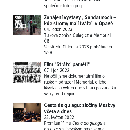
se v sovětské i československé
společnosti dělo po j...
Zahájení výstavy „Sandarmoch –
kde stromy mají tváře” v Opavě
04. leden 2023
Tisková zpráva Gulag.cz a Memorial
ČR
Ve středu 11. ledna 2023 proběhne od
17.00
...
Film "Strážci paměti"
07. říjen 2022
Natočili jsme dokumentární film o
ruském sdružení Memorial, o jeho
likvidaci a vyhrocené situaci po začátku
války na Ukrajině...
Cesta do gulagu: zločiny Moskvy
včera a dnes
23. květen 2022
Promítání filmu
Cesta do gulagu
a
diskuze s s litevským básníkem a