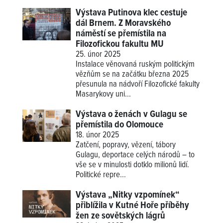
Výstava Putinova klec cestuje
dál Brnem. Z Moravského
náměstí se přemístila na
Filozofickou fakultu MU
25. únor 2025
Instalace věnovaná ruským politickým
vězňům se na začátku března 2025
přesunula na nádvoří Filozofické fakulty
Masarykovy uni...
Výstava o ženách v Gulagu se
přemístila do Olomouce
18. únor 2025
Zatčení, popravy, vězení, tábory
Gulagu, deportace celých národů – to
vše se v minulosti dotklo milionů lidí.
Politické repre...
Výstava „Nitky vzpomínek“
přiblížila v Kutné Hoře příběhy
žen ze sovětských lágrů