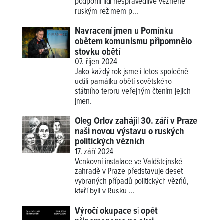
podpořili lidi nespravedlivě vězněné
ruským režimem p...
Navracení jmen u Pomínku
obětem komunismu připomnělo
stovku obětí
07. říjen 2024
Jako každý rok jsme i letos společně
uctili památku obětí sovětského
státního teroru veřejným čtením jejich
jmen.
Oleg Orlov zahájil 30. září v Praze
naši novou výstavu o ruských
politických vězních
17. září 2024
Venkovní instalace ve Valdštejnské
zahradě v Praze představuje deset
vybraných případů politických vězňů,
kteří byli v Rusku ...
Výročí okupace si opět