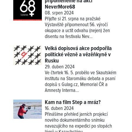
připomeneme na akci
NeverMore68
08. srpen 2024
Přijďte si 21. srpna na pražské
Výstaviště připomenout 56. výročí
okupace a uctít odvahu (nejen) žen
disentu na festivalu Nev...
Velká dopisová akce podpořila
politické vězně a vězěňkyně v
Rusku
29. duben 2024
Ve čtvrtek 16. 5. probělo ve Skautském
institutu na Staromáku debata a psaní
dopisů s Gulag.cz, Memorial ČR a
Amnesty Interna...
Kam na film Step a mráz?
16. duben 2024
Přinášíme přehled jarních projekcí
nového dokumentárního snímku
navazujícího na expedici po stopách