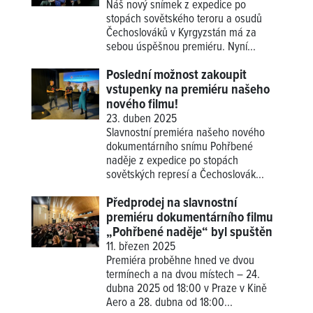
Náš nový snímek z expedice po
stopách sovětského teroru a osudů
Čechoslováků v Kyrgyzstán má za
sebou úspěšnou premiéru. Nyní...
Poslední možnost zakoupit
vstupenky na premiéru našeho
nového filmu!
23. duben 2025
Slavnostní premiéra našeho nového
dokumentárního snímu Pohřbené
naděje z expedice po stopách
sovětských represí a Čechoslovák...
Předprodej na slavnostní
premiéru dokumentárního filmu
„Pohřbené naděje“ byl spuštěn
11. březen 2025
Premiéra proběhne hned ve dvou
termínech a na dvou místech – 24.
dubna 2025 od 18:00 v Praze v Kině
Aero a 28. dubna od 18:00...