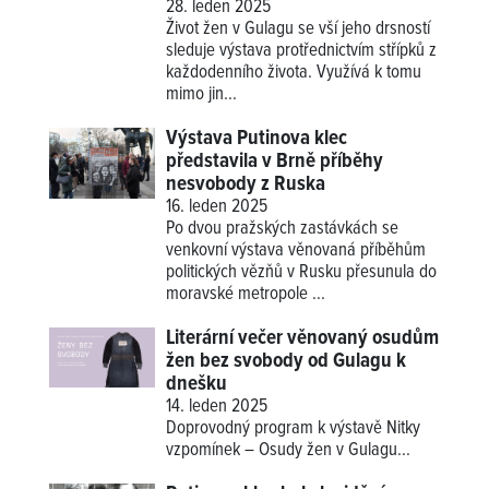
28. leden 2025
Život žen v Gulagu se vší jeho drsností
sleduje výstava protřednictvím střípků z
každodenního života. Využívá k tomu
mimo jin...
Výstava Putinova klec
představila v Brně příběhy
nesvobody z Ruska
16. leden 2025
Po dvou pražských zastávkách se
venkovní výstava věnovaná příběhům
politických vězňů v Rusku přesunula do
moravské metropole ...
Literární večer věnovaný osudům
žen bez svobody od Gulagu k
dnešku
14. leden 2025
Doprovodný program k výstavě
Nitky
vzpomínek – Osudy žen v Gulagu
...