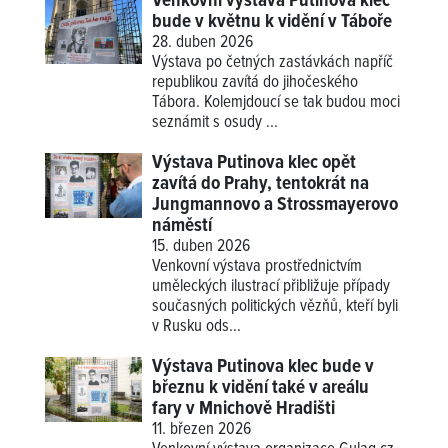
Venkovní výstava Putinova klec
bude v květnu k vidění v Táboře
28. duben 2026
Výstava po četných zastávkách napříč
republikou zavítá do jihočeského
Tábora. Kolemjdoucí se tak budou moci
seznámit s osudy ...
Výstava Putinova klec opět
zavítá do Prahy, tentokrát na
Jungmannovo a Strossmayerovo
náměstí
15. duben 2026
Venkovní výstava prostřednictvím
uměleckých ilustrací přibližuje případy
současných politických vězňů, kteří byli
v Rusku ods...
Výstava Putinova klec bude v
březnu k vidění také v areálu
fary v Mnichově Hradišti
11. březen 2026