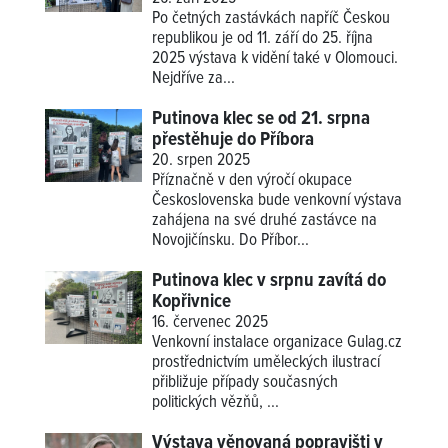
Po četných zastávkách napříč Českou
republikou je od 11. září do 25. října
2025 výstava k vidění také v Olomouci.
Nejdříve za...
Putinova klec se od 21. srpna
přestěhuje do Příbora
20. srpen 2025
Příznačně v den výročí okupace
Československa bude venkovní výstava
zahájena na své druhé zastávce na
Novojičínsku. Do Příbor...
Putinova klec v srpnu zavítá do
Kopřivnice
16. červenec 2025
Venkovní instalace organizace Gulag.cz
prostřednictvím uměleckých ilustrací
přibližuje případy současných
politických vězňů, ...
Výstava věnovaná popravišti v