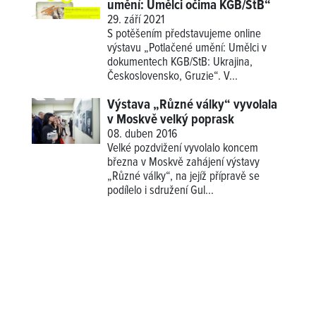
umění: Umělci očima KGB/StB“
29. září 2021
S potěšením představujeme online
výstavu „Potlačené umění: Umělci v
dokumentech KGB/StB: Ukrajina,
Československo, Gruzie“. V...
Výstava „Různé války“ vyvolala
v Moskvě velký poprask
08. duben 2016
Velké pozdvižení vyvolalo koncem
března v Moskvě zahájení výstavy
„Různé války“, na jejíž přípravě se
podílelo i sdružení Gul...