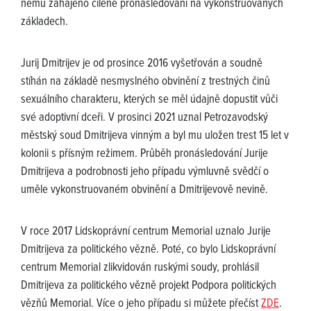
němu zahájeno cílené pronásledování na vykonstruovaných
základech.
Jurij Dmitrijev je od prosince 2016 vyšetřován a soudně
stíhán na základě nesmyslného obvinění z trestných činů
sexuálního charakteru, kterých se měl údajně dopustit vůči
své adoptivní dceři. V prosinci 2021 uznal Petrozavodský
městský soud Dmitrijeva vinným a byl mu uložen trest 15 let v
kolonii s přísným režimem. Průběh pronásledování Jurije
Dmitrijeva a podrobnosti jeho případu výmluvně svědčí o
uměle vykonstruovaném obvinění a Dmitrijevově nevině.
V roce 2017 Lidskoprávní centrum Memorial uznalo Jurije
Dmitrijeva za politického vězně. Poté, co bylo Lidskoprávní
centrum Memorial zlikvidován ruskými soudy, prohlásil
Dmitrijeva za politického vězně projekt Podpora politických
vězňů Memorial. Více o jeho případu si můžete přečíst
ZDE
.