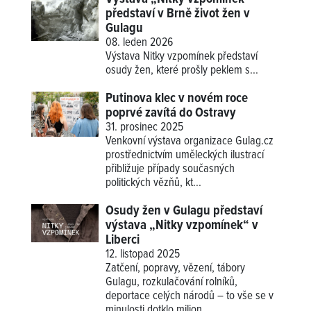
představí v Brně život žen v
Gulagu
08. leden 2026
Výstava
Nitky vzpomínek
představí
osudy žen, které prošly peklem s...
Putinova klec v novém roce
poprvé zavítá do Ostravy
31. prosinec 2025
Venkovní výstava organizace Gulag.cz
prostřednictvím uměleckých ilustrací
přibližuje případy současných
politických vězňů, kt...
Osudy žen v Gulagu představí
výstava „Nitky vzpomínek“ v
Liberci
12. listopad 2025
Zatčení, popravy, vězení, tábory
Gulagu, rozkulačování rolníků,
deportace celých národů – to vše se v
minulosti dotklo milion...