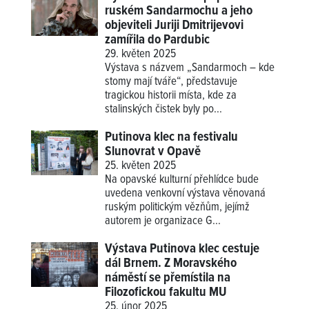
ruském Sandarmochu a jeho
objeviteli Juriji Dmitrijevovi
zamířila do Pardubic
29. květen 2025
Výstava s názvem „Sandarmoch – kde
stomy mají tváře“, představuje
tragickou historii místa, kde za
stalinských čistek byly po...
Putinova klec na festivalu
Slunovrat v Opavě
25. květen 2025
Na opavské kulturní přehlídce bude
uvedena venkovní výstava věnovaná
ruským politickým vězňům, jejímž
autorem je organizace G...
Výstava Putinova klec cestuje
dál Brnem. Z Moravského
náměstí se přemístila na
Filozofickou fakultu MU
25. únor 2025