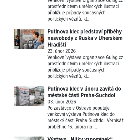
Venkovní výstava organizace Gulag.cz
prostřednictvím uměleckých ilustrací
přibližuje případy současných
politických vězňů, kt...
Putinova klec představí příběhy
nesvobody z Ruska v Uherském
Hradišti
23. únor 2026
Venkovní výstava organizace Gulag.cz
prostřednictvím uměleckých ilustrací
přibližuje případy současných
politických vězňů, kt...
Putinova klec v únoru zavítá do
městské části Praha-Suchdol
03. únor 2026
Po zastávce v Ostravě poputuje
venkovní výstava Putinova klec do
městské části Praha-Suchdol. Vernisáž
proběhne 16. února na ...
Výstava „Nitky vzpomínek“