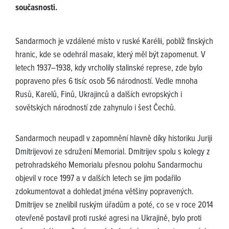
současnosti.
Sandarmoch je vzdálené místo v ruské Karélii, poblíž finských
hranic, kde se odehrál masakr, který měl být zapomenut. V
letech 1937–1938, kdy vrcholily stalinské represe, zde bylo
popraveno přes 6 tisíc osob 56 národností. Vedle mnoha
Rusů, Karelů, Finů, Ukrajinců a dalších evropských i
sovětských národností zde zahynulo i šest Čechů.
Sandarmoch neupadl v zapomnění hlavně díky historiku Juriji
Dmitrijevovi ze sdružení Memorial. Dmitrijev spolu s kolegy z
petrohradského Memorialu přesnou polohu Sandarmochu
objevil v roce 1997 a v dalších letech se jim podařilo
zdokumentovat a dohledat jména většiny popravených.
Dmitrijev se znelíbil ruským úřadům a poté, co se v roce 2014
otevřeně postavil proti ruské agresi na Ukrajině, bylo proti