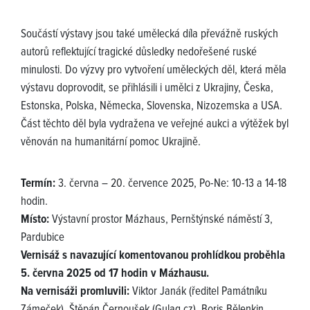
Součástí výstavy jsou také umělecká díla převážně ruských
autorů reflektující tragické důsledky nedořešené ruské
minulosti. Do výzvy pro vytvoření uměleckých děl, která měla
výstavu doprovodit, se přihlásili i umělci z Ukrajiny, Česka,
Estonska, Polska, Německa, Slovenska, Nizozemska a USA.
Část těchto děl byla vydražena ve veřejné aukci a výtěžek byl
věnován na humanitární pomoc Ukrajině.
Termín:
3. června – 20. července 2025, Po-Ne: 10-13 a 14-18
hodin.
Místo:
Výstavní prostor Mázhaus, Pernštýnské náměstí 3,
Pardubice
Vernisáž s navazující komentovanou prohlídkou proběhla
5. června 2025 od 17 hodin v Mázhausu.
Na vernisáži promluvili:
Viktor Janák (ředitel Památníku
Zámeček), Štěpán Černoušek (Gulag.cz), Boris Bělenkin