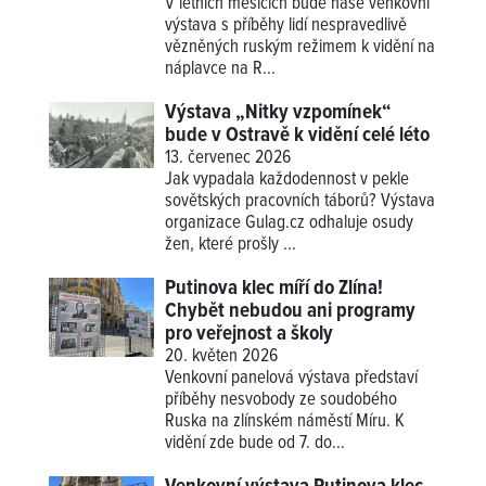
V letních měsících bude naše venkovní
výstava s příběhy lidí nespravedlivě
vězněných ruským režimem k vidění na
náplavce na R...
Výstava „Nitky vzpomínek“
bude v Ostravě k vidění celé léto
13. červenec 2026
Jak vypadala každodennost v pekle
sovětských pracovních táborů? Výstava
organizace Gulag.cz odhaluje osudy
žen, které prošly ...
Putinova klec míří do Zlína!
Chybět nebudou ani programy
pro veřejnost a školy
20. květen 2026
Venkovní panelová výstava představí
příběhy nesvobody ze soudobého
Ruska na zlínském náměstí Míru. K
vidění zde bude od 7. do...