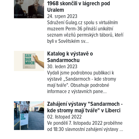
1968 skončili v lágrech pod
Uralem
24. srpen 2023
Sdružení Gulag.cz spolu s virtuálním
muzeem Perm-36 přináší unikátní
seznam vězňů permských táborů, kteří
byli v Sovětském sv...
Katalog k výstavě o
Sandarmochu
30. leden 2023
Vydali jsme podrobnou publikaci k
výstavě „Sandarmoch - kde stromy
mají tváře". Obsahuje podrobné
informace z výstavních pane...
Zahájení výstavy "Sandarmoch -
kde stromy mají tváře" v Liberci
02. listopad 2022
Ve pondělí 7. listopadu 2022 proběhne
od 18:30 slavnostní zahájení
výstavy ...