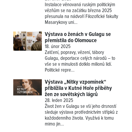
Instalace věnovaná ruským politickým
vězňům se na začátku března 2025
přesunula na nádvoří Filozofické fakulty
Masarykovy uni...
Výstava o ženách v Gulagu se
přemístila do Olomouce
18. únor 2025
Zatčení, popravy, vězení, tábory
Gulagu, deportace celých národů – to
vše se v minulosti dotklo milionů lidí.
Politické repre...
Výstava „Nitky vzpomínek“
přiblížila v Kutné Hoře příběhy
žen ze sovětských lágrů
28. leden 2025
Život žen v Gulagu se vší jeho drsností
sleduje výstava protřednictvím střípků z
každodenního života. Využívá k tomu
mimo jin...