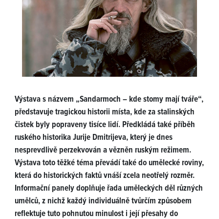
Výstava s názvem „Sandarmoch – kde stomy mají tváře“,
představuje tragickou historii místa, kde za stalinských
čistek byly popraveny tisíce lidí. Předkládá také příběh
ruského historika Jurije Dmitrijeva, který je dnes
nesprevdlivě perzekvován a vězněn ruským režimem.
Výstava toto těžké téma převádí také do umělecké roviny,
která do historických faktů vnáší zcela neotřelý rozměr.
Informační panely doplňuje řada uměleckých děl různých
umělců, z nichž každý individuálně tvůrčím způsobem
reflektuje tuto pohnutou minulost i její přesahy do