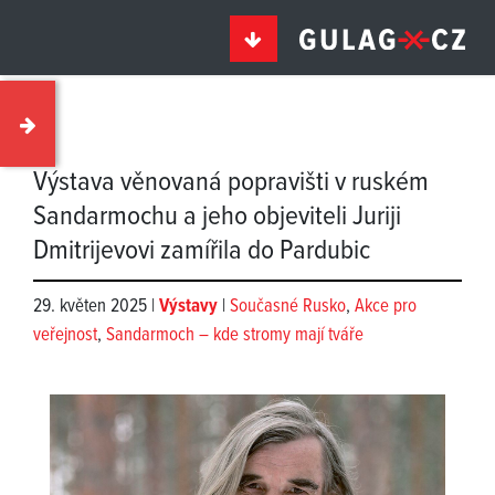
Výstava věnovaná popravišti v ruském
Sandarmochu a jeho objeviteli Juriji
Dmitrijevovi zamířila do Pardubic
29. květen 2025 |
Výstavy
|
Současné Rusko
,
Akce pro
veřejnost
,
Sandarmoch – kde stromy mají tváře