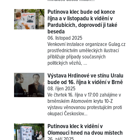
Putinova klec bude od konce
října a v listopadu k vidění v
Pardubicích, doprovodí ji také
beseda
06. listopad 2025
Venkovní instalace organizace Gulag.cz
prostřednictvím uměleckých ilustrací
přibližuje případy současných
politických vězňů, ...
Výstava Hrdinové ve stínu Uralu
bude od 16. října k vidění v Brně
08. říjen 2025
Ve čtvrtek 16. října v 17:00 zahájíme v
brněnském Atomovém krytu 10-Z
výstavu věnovanou protestujícím proti
okupaci Českoslov...
Putinova klec k vidění v
Olomouci hned na dvou místech
26. září 2025