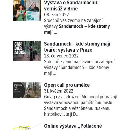
Výstava o Sandarmochu:
vernisáž v Brně
08. září 2022
Srdečně vás zveme na zahájení
výstavy
Sandarmoch – kde stromy
mají ...
Sandarmoch - kde stromy mají
tváře: výstava v Praze
28. červenec 2022
Srdečně zveme na slavnostní zahájení
výstavy "Sandarmoch – kde stromy
mají ...
Open call pro umělce
31. květen 2022
Gulag.cz a sdružení Memorial připravují
výstavu věnovanou pamětnímu místu
Sandarmoch a vězněnému ruskému
historikovi Juriji D...
Online výstava „Potlačené