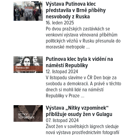
Výstava Putinova klec
představila v Brně příběhy
nesvobody z Ruska
16. leden 2025
Po dvou pražských zastávkách se
venkovní výstava věnovaná příběhům
politických vězňů v Rusku přesunula do
moravské metropole ...
Putinova klec byla k vidění na
náměstí Republiky
12. listopad 2024
V listopadu slavíme v ČR Den boje za
svobodu a demokracii. A právě v těchto
dnech si mohli lidé na náměstí
Republiky v Praze ...
Výstava „Nitky vzpomínek“
přibližuje osudy žen v Gulagu
07. listopad 2024
Život žen v sovětských lágrech sleduje
nová výstava prostřednictvím fotografií