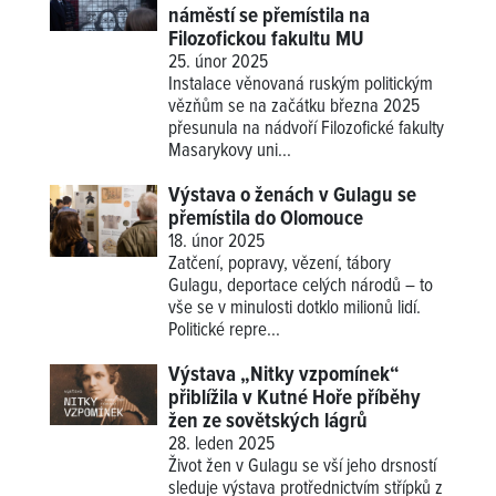
náměstí se přemístila na
Filozofickou fakultu MU
25. únor 2025
Instalace věnovaná ruským politickým
vězňům se na začátku března 2025
přesunula na nádvoří Filozofické fakulty
Masarykovy uni...
Výstava o ženách v Gulagu se
přemístila do Olomouce
18. únor 2025
Zatčení, popravy, vězení, tábory
Gulagu, deportace celých národů – to
vše se v minulosti dotklo milionů lidí.
Politické repre...
Výstava „Nitky vzpomínek“
přiblížila v Kutné Hoře příběhy
žen ze sovětských lágrů
28. leden 2025
Život žen v Gulagu se vší jeho drsností
sleduje výstava protřednictvím střípků z