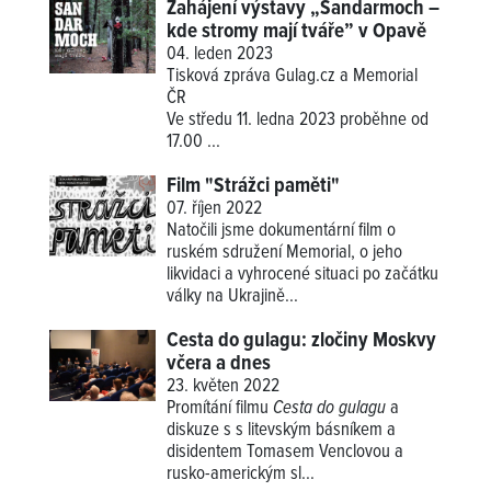
Zahájení výstavy „Sandarmoch –
kde stromy mají tváře” v Opavě
04. leden 2023
Tisková zpráva Gulag.cz a Memorial
ČR
Ve středu 11. ledna 2023 proběhne od
17.00
...
Film "Strážci paměti"
07. říjen 2022
Natočili jsme dokumentární film o
ruském sdružení Memorial, o jeho
likvidaci a vyhrocené situaci po začátku
války na Ukrajině...
Cesta do gulagu: zločiny Moskvy
včera a dnes
23. květen 2022
Promítání filmu
Cesta do gulagu
a
diskuze s s litevským básníkem a
disidentem Tomasem Venclovou a
rusko-americkým sl...