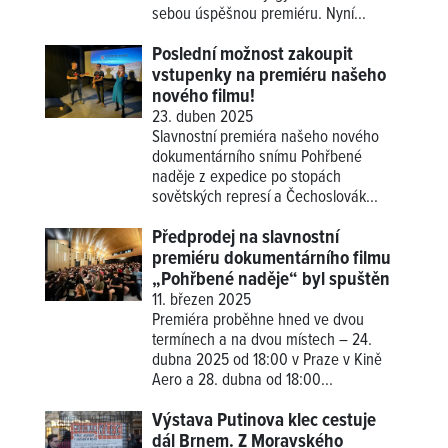
sebou úspěšnou premiéru. Nyní...
Poslední možnost zakoupit
vstupenky na premiéru našeho
nového filmu!
23. duben 2025
Slavnostní premiéra našeho nového
dokumentárního snímu Pohřbené
naděje z expedice po stopách
sovětských represí a Čechoslovák...
Předprodej na slavnostní
premiéru dokumentárního filmu
„Pohřbené naděje“ byl spuštěn
11. březen 2025
Premiéra proběhne hned ve dvou
termínech a na dvou místech – 24.
dubna 2025 od 18:00 v Praze v Kině
Aero a 28. dubna od 18:00...
Výstava Putinova klec cestuje
dál Brnem. Z Moravského