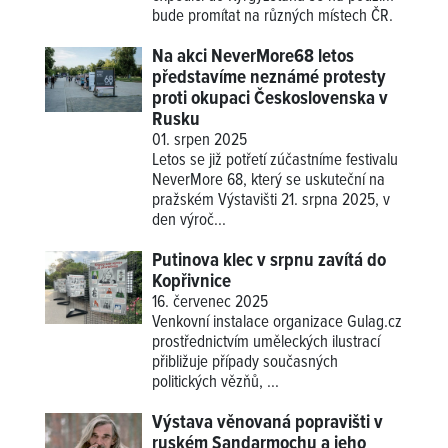
bude promítat na různých místech ČR.
Na akci NeverMore68 letos
představíme neznámé protesty
proti okupaci Československa v
Rusku
01. srpen 2025
Letos se již potřetí zúčastníme festivalu
NeverMore 68, který se uskuteční na
pražském Výstavišti 21. srpna 2025, v
den výroč...
Putinova klec v srpnu zavítá do
Kopřivnice
16. červenec 2025
Venkovní instalace organizace Gulag.cz
prostřednictvím uměleckých ilustrací
přibližuje případy současných
politických vězňů, ...
Výstava věnovaná popravišti v
ruském Sandarmochu a jeho