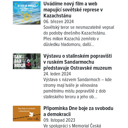
Uvádíme nový film a web
mapující sovětské represe v
Kazachstánu
06. březen 2024
Sovětský teror se nesmazatelně vepsal
do podoby dnešního Kazachstánu.
Přes milion Kazachů zemřelo v
důsledku hladomoru, další...
Výstavu o stalinském popravišti
v ruském Sandarmochu
představuje Ostravské muzeum
24. leden 2024
Výstava s názvem Sandarmoch – kde
stromy mají tváře je věnována
pamětnímu místu popraviště z dob
stalinského teroru a jeho ob...
Připomínka Dne boje za svobodu
a demokracii
09. listopad 2023
Ve spolupráci s Memorial Česká