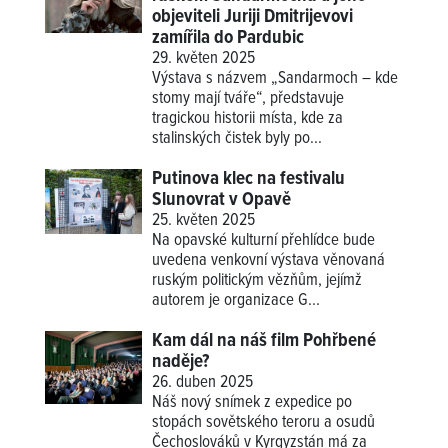
objeviteli Juriji Dmitrijevovi
zamířila do Pardubic
29. květen 2025
Výstava s názvem „Sandarmoch – kde
stomy mají tváře“, představuje
tragickou historii místa, kde za
stalinských čistek byly po...
Putinova klec na festivalu
Slunovrat v Opavě
25. květen 2025
Na opavské kulturní přehlídce bude
uvedena venkovní výstava věnovaná
ruským politickým vězňům, jejímž
autorem je organizace G...
Kam dál na náš film Pohřbené
naděje?
26. duben 2025
Náš nový snímek z expedice po
stopách sovětského teroru a osudů
Čechoslováků v Kyrgyzstán má za