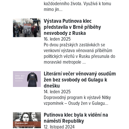
každodenního života. Využívá k tomu
mimo jin...
Výstava Putinova klec
představila v Brně příběhy
nesvobody z Ruska
16. leden 2025
Po dvou pražských zastávkách se
venkovní výstava věnovaná příběhům
politických vězňů v Rusku přesunula do
moravské metropole ...
Literární večer věnovaný osudům
žen bez svobody od Gulagu k
dnešku
14. leden 2025
Doprovodný program k výstavě
Nitky
vzpomínek – Osudy žen v Gulagu
...
Putinova klec byla k vidění na
náměstí Republiky
12. listopad 2024