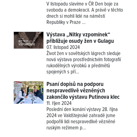
V listopadu slavíme v ČR Den boje za
svobodu a demokracii. A právě v těchto
dnech si mohli lidé na náměstí
Republiky v Praze ...
Výstava „Nitky vzpomínek“
přibližuje osudy žen v Gulagu
07. listopad 2024
Život žen v sovětských lágrech sleduje
nová výstava prostřednictvím fotografií
rukodělných výrobků a předmětů
spojených s pří...
Psaní dopisů na podporu
nespravedlivě vězněných
zakončilo výstavu Putinova klec
11. říjen 2024
Poslední den konání výstavy 28. října
2024 ve Valdštejnské zahradě jsme
podpořili lidi nespravedlivě vězněné
ruským režimem p...