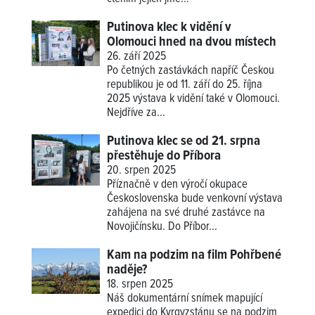
Putinova klec k vidění v
Olomouci hned na dvou místech
26. září 2025
Po četných zastávkách napříč Českou
republikou je od 11. září do 25. října
2025 výstava k vidění také v Olomouci.
Nejdříve za...
Putinova klec se od 21. srpna
přestěhuje do Příbora
20. srpen 2025
Příznačně v den výročí okupace
Československa bude venkovní výstava
zahájena na své druhé zastávce na
Novojičínsku. Do Příbor...
Kam na podzim na film Pohřbené
naděje?
18. srpen 2025
Náš dokumentární snímek mapující
expedici do Kyrgyzstánu se na podzim