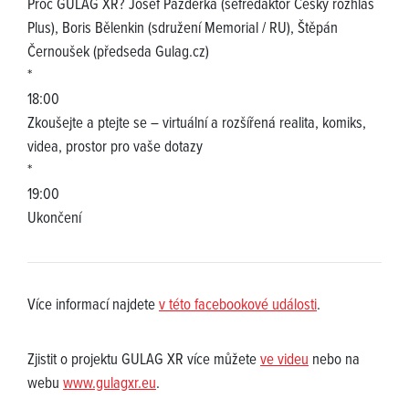
Proč GULAG XR? Josef Pazderka (šéfredaktor Český rozhlas
Plus), Boris Bělenkin (sdružení Memorial / RU), Štěpán
Černoušek (předseda Gulag.cz)
*
18:00
Zkoušejte a ptejte se – virtuální a rozšířená realita, komiks,
videa, prostor pro vaše dotazy
*
19:00
Ukončení
Více informací najdete
v této facebookové události
.
Zjistit o projektu GULAG XR více můžete
ve videu
nebo na
webu
www.gulagxr.eu
.