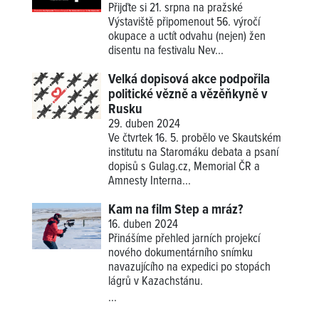
Přijďte si 21. srpna na pražské
Výstaviště připomenout 56. výročí
okupace a uctít odvahu (nejen) žen
disentu na festivalu Nev...
Velká dopisová akce podpořila
politické vězně a vězěňkyně v
Rusku
29. duben 2024
Ve čtvrtek 16. 5. probělo ve Skautském
institutu na Staromáku debata a psaní
dopisů s Gulag.cz, Memorial ČR a
Amnesty Interna...
Kam na film Step a mráz?
16. duben 2024
Přinášíme přehled jarních projekcí
nového dokumentárního snímku
navazujícího na expedici po stopách
lágrů v Kazachstánu.
...