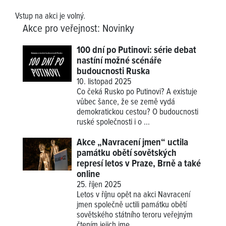
Vstup na akci je volný.
Akce pro veřejnost
:
Novinky
100 dní po Putinovi: série debat
nastíní možné scénáře
budoucnosti Ruska
10. listopad 2025
Co čeká Rusko po Putinovi? A existuje
vůbec šance, že se země vydá
demokratickou cestou? O budoucnosti
ruské společnosti i o ...
Akce „Navracení jmen“ uctila
památku obětí sovětských
represí letos v Praze, Brně a také
online
25. říjen 2025
Letos v říjnu opět na akci Navracení
jmen společně uctili památku obětí
sovětského státního teroru veřejným
čtením jejich jme...