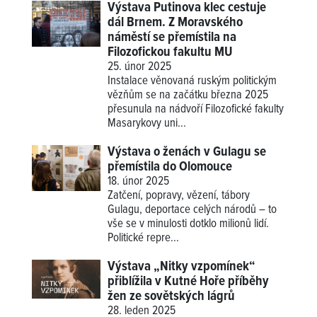
Výstava Putinova klec cestuje
dál Brnem. Z Moravského
náměstí se přemístila na
Filozofickou fakultu MU
25. únor 2025
Instalace věnovaná ruským politickým
vězňům se na začátku března 2025
přesunula na nádvoří Filozofické fakulty
Masarykovy uni...
Výstava o ženách v Gulagu se
přemístila do Olomouce
18. únor 2025
Zatčení, popravy, vězení, tábory
Gulagu, deportace celých národů – to
vše se v minulosti dotklo milionů lidí.
Politické repre...
Výstava „Nitky vzpomínek“
přiblížila v Kutné Hoře příběhy
žen ze sovětských lágrů
28. leden 2025