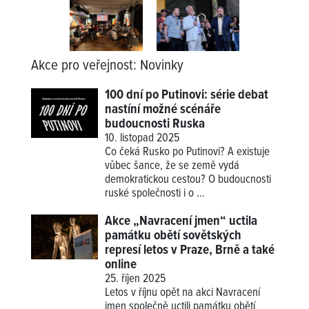
Akce pro veřejnost
:
Novinky
100 dní po Putinovi: série debat
nastíní možné scénáře
budoucnosti Ruska
10. listopad 2025
Co čeká Rusko po Putinovi? A existuje
vůbec šance, že se země vydá
demokratickou cestou? O budoucnosti
ruské společnosti i o ...
Akce „Navracení jmen“ uctila
památku obětí sovětských
represí letos v Praze, Brně a také
online
25. říjen 2025
Letos v říjnu opět na akci Navracení
jmen společně uctili památku obětí