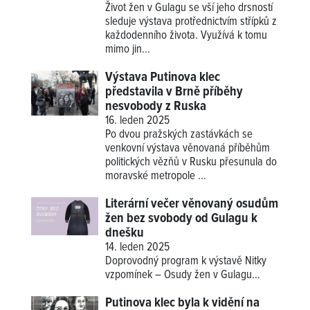
Život žen v Gulagu se vší jeho drsností
sleduje výstava protřednictvím střípků z
každodenního života. Využívá k tomu
mimo jin...
Výstava Putinova klec
představila v Brně příběhy
nesvobody z Ruska
16. leden 2025
Po dvou pražských zastávkách se
venkovní výstava věnovaná příběhům
politických vězňů v Rusku přesunula do
moravské metropole ...
Literární večer věnovaný osudům
žen bez svobody od Gulagu k
dnešku
14. leden 2025
Doprovodný program k výstavě
Nitky
vzpomínek – Osudy žen v Gulagu
...
Putinova klec byla k vidění na