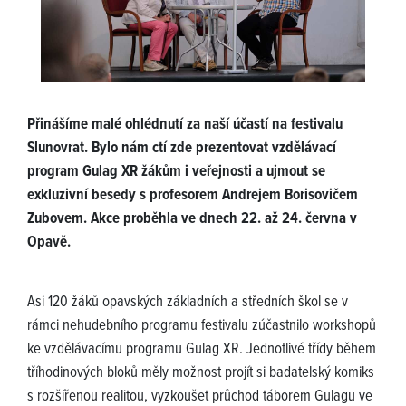
Přinášíme malé ohlédnutí za naší účastí na festivalu
Slunovrat. Bylo nám ctí zde prezentovat vzdělávací
program Gulag XR žákům i veřejnosti a ujmout se
exkluzivní besedy s profesorem Andrejem Borisovičem
Zubovem. Akce proběhla ve dnech 22. až 24. června v
Opavě.
Asi 120 žáků opavských základních a středních škol se v
rámci nehudebního programu festivalu zúčastnilo workshopů
ke vzdělávacímu programu Gulag XR. Jednotlivé třídy během
tříhodinových bloků měly možnost projít si badatelský komiks
s rozšířenou realitou, vyzkoušet průchod táborem Gulagu ve