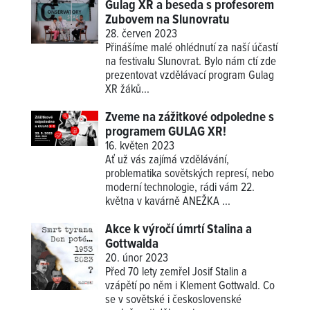
Gulag XR a beseda s profesorem
Zubovem na Slunovratu
28. červen 2023
Přinášíme malé ohlédnutí za naší účastí
na festivalu Slunovrat. Bylo nám ctí zde
prezentovat vzdělávací program Gulag
XR žáků...
Zveme na zážitkové odpoledne s
programem GULAG XR!
16. květen 2023
Ať už vás zajímá vzdělávání,
problematika sovětských represí, nebo
moderní technologie, rádi vám 22.
května v kavárně ANEŽKA ...
Akce k výročí úmrtí Stalina a
Gottwalda
20. únor 2023
Před 70 lety zemřel Josif Stalin a
vzápětí po něm i Klement Gottwald. Co
se v sovětské i československé