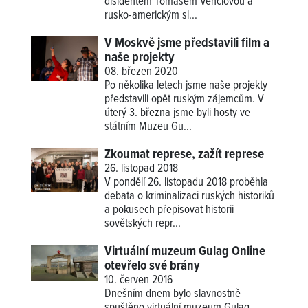
disidentem Tomasem Venclovou a
rusko-americkým sl...
V Moskvě jsme představili film a
naše projekty
08. březen 2020
Po několika letech jsme naše projekty
představili opět ruským zájemcům. V
úterý 3. března jsme byli hosty ve
státním Muzeu Gu...
Zkoumat represe, zažít represe
26. listopad 2018
V pondělí 26. listopadu 2018 proběhla
debata o kriminalizaci ruských historiků
a pokusech přepisovat historii
sovětských repr...
Virtuální muzeum Gulag Online
otevřelo své brány
10. červen 2016
Dnešním dnem bylo slavnostně
spuštěno virtuální muzeum Gulag