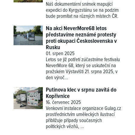
Náš dokumentární snímek mapující
expedici do Kyrgyzstánu se na podzim
bude promítat na různých místech ČR.
Na akci NeverMore68 letos
představíme neznámé protesty
proti okupaci Československa v
Rusku
01. srpen 2025
Letos se již potřetí zúčastníme festivalu
NeverMore 68, který se uskuteční na
pražském Výstavišti 21. srpna 2025, v
den výroč...
Putinova klec v srpnu zavítá do
Kopřivnice
16. červenec 2025
Venkovní instalace organizace Gulag.cz
prostřednictvím uměleckých ilustrací
přibližuje případy současných
politických vězňů, ...