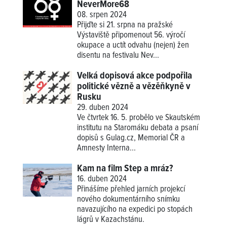
NeverMore68
08. srpen 2024
Přijďte si 21. srpna na pražské
Výstaviště připomenout 56. výročí
okupace a uctít odvahu (nejen) žen
disentu na festivalu Nev...
Velká dopisová akce podpořila
politické vězně a vězěňkyně v
Rusku
29. duben 2024
Ve čtvrtek 16. 5. probělo ve Skautském
institutu na Staromáku debata a psaní
dopisů s Gulag.cz, Memorial ČR a
Amnesty Interna...
Kam na film Step a mráz?
16. duben 2024
Přinášíme přehled jarních projekcí
nového dokumentárního snímku
navazujícího na expedici po stopách
lágrů v Kazachstánu.