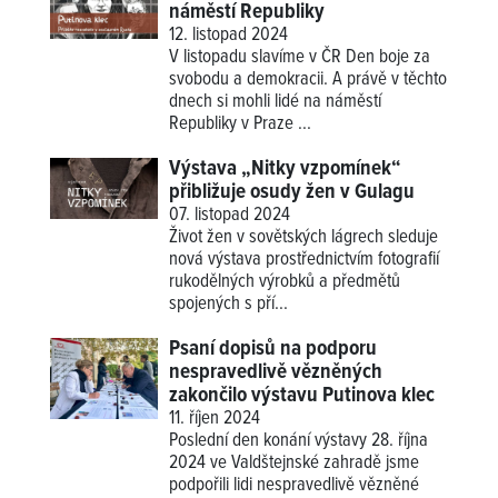
náměstí Republiky
12. listopad 2024
V listopadu slavíme v ČR Den boje za
svobodu a demokracii. A právě v těchto
dnech si mohli lidé na náměstí
Republiky v Praze ...
Výstava „Nitky vzpomínek“
přibližuje osudy žen v Gulagu
07. listopad 2024
Život žen v sovětských lágrech sleduje
nová výstava prostřednictvím fotografií
rukodělných výrobků a předmětů
spojených s pří...
Psaní dopisů na podporu
nespravedlivě vězněných
zakončilo výstavu Putinova klec
11. říjen 2024
Poslední den konání výstavy 28. října
2024 ve Valdštejnské zahradě jsme
podpořili lidi nespravedlivě vězněné