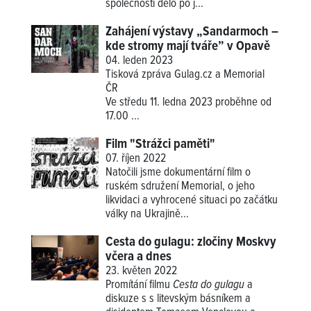
společnosti dělo po j...
Zahájení výstavy „Sandarmoch –
kde stromy mají tváře” v Opavě
04. leden 2023
Tisková zpráva Gulag.cz a Memorial
ČR
Ve středu 11. ledna 2023 proběhne od
17.00
...
Film "Strážci paměti"
07. říjen 2022
Natočili jsme dokumentární film o
ruském sdružení Memorial, o jeho
likvidaci a vyhrocené situaci po začátku
války na Ukrajině...
Cesta do gulagu: zločiny Moskvy
včera a dnes
23. květen 2022
Promítání filmu
Cesta do gulagu
a
diskuze s s litevským básníkem a