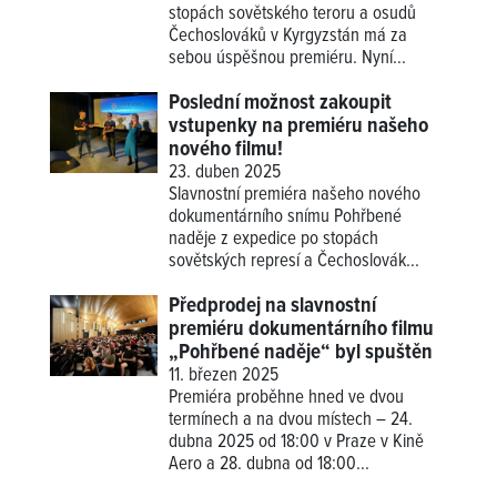
stopách sovětského teroru a osudů
Čechoslováků v Kyrgyzstán má za
sebou úspěšnou premiéru. Nyní...
Poslední možnost zakoupit
vstupenky na premiéru našeho
nového filmu!
23. duben 2025
Slavnostní premiéra našeho nového
dokumentárního snímu Pohřbené
naděje z expedice po stopách
sovětských represí a Čechoslovák...
Předprodej na slavnostní
premiéru dokumentárního filmu
„Pohřbené naděje“ byl spuštěn
11. březen 2025
Premiéra proběhne hned ve dvou
termínech a na dvou místech – 24.
dubna 2025 od 18:00 v Praze v Kině
Aero a 28. dubna od 18:00...