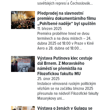
sovětských represí a Čechoslovák...
Předprodej na slavnostní
premiéru dokumentárního filmu
„Pohřbené naděje“ byl spuštěn
11. březen 2025
Premiéra proběhne hned ve dvou
termínech a na dvou místech – 24.
dubna 2025 od 18:00 v Praze v Kině
Aero a 28. dubna od 18:00...
Výstava Putinova klec cestuje
dál Brnem. Z Moravského
náměstí se přemístila na
Filozofickou fakultu MU
25. únor 2025
Instalace věnovaná ruským politickým
vězňům se na začátku března 2025
přesunula na nádvoří Filozofické fakulty
Masarykovy uni...
Výstava o ženách v Gulagu se