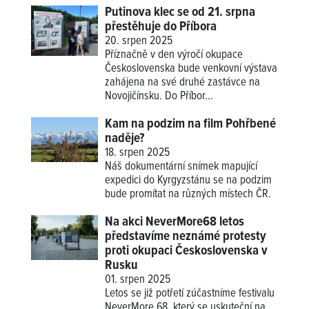
Putinova klec se od 21. srpna
přestěhuje do Příbora
20. srpen 2025
Příznačně v den výročí okupace
Československa bude venkovní výstava
zahájena na své druhé zastávce na
Novojičínsku. Do Příbor...
Kam na podzim na film Pohřbené
naděje?
18. srpen 2025
Náš dokumentární snímek mapující
expedici do Kyrgyzstánu se na podzim
bude promítat na různých místech ČR.
Na akci NeverMore68 letos
představíme neznámé protesty
proti okupaci Československa v
Rusku
01. srpen 2025
Letos se již potřetí zúčastníme festivalu
NeverMore 68, který se uskuteční na