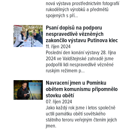
nová výstava prostřednictvím fotografií
rukodělných výrobků a předmětů
spojených s pří...
Psaní dopisů na podporu
nespravedlivě vězněných
zakončilo výstavu Putinova klec
11. říjen 2024
Poslední den konání výstavy 28. října
2024 ve Valdštejnské zahradě jsme
podpořili lidi nespravedlivě vězněné
ruským režimem p...
Navracení jmen u Pomínku
obětem komunismu připomnělo
stovku obětí
07. říjen 2024
Jako každý rok jsme i letos společně
uctili památku obětí sovětského
státního teroru veřejným čtením jejich
jmen.