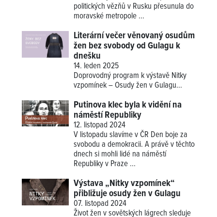
politických vězňů v Rusku přesunula do
moravské metropole ...
Literární večer věnovaný osudům
žen bez svobody od Gulagu k
dnešku
14. leden 2025
Doprovodný program k výstavě
Nitky
vzpomínek – Osudy žen v Gulagu
...
Putinova klec byla k vidění na
náměstí Republiky
12. listopad 2024
V listopadu slavíme v ČR Den boje za
svobodu a demokracii. A právě v těchto
dnech si mohli lidé na náměstí
Republiky v Praze ...
Výstava „Nitky vzpomínek“
přibližuje osudy žen v Gulagu
07. listopad 2024
Život žen v sovětských lágrech sleduje