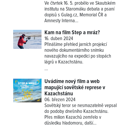
Ve čtvrtek 16. 5. probělo ve Skautském
institutu na Staromáku debata a psaní
dopisů s Gulag.cz, Memorial ČR a
Amnesty Interna...
Kam na film Step a mráz?
16. duben 2024
Přinášíme přehled jarních projekcí
nového dokumentárního snímku
navazujícího na expedici po stopách
lágrů v Kazachstánu.
...
Uvádíme nový film a web
mapující sovětské represe v
Kazachstánu
06. březen 2024
Sovětský teror se nesmazatelně vepsal
do podoby dnešního Kazachstánu.
Přes milion Kazachů zemřelo v
důsledku hladomoru, další...