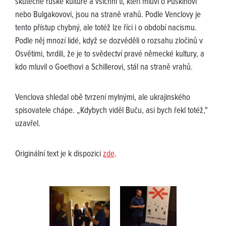
skutečné ruské kultuře a všichni ti, kteří mluví o Puškinovi
nebo Bulgakovovi, jsou na straně vrahů. Podle Venclovy je
tento přístup chybný, ale totéž lze říci i o období nacismu.
Podle něj mnozí lidé, když se dozvěděli o rozsahu zločinů v
Osvětimi, tvrdili, že je to svědectví pravé německé kultury, a
kdo mluvil o Goethovi a Schillerovi, stál na straně vrahů.
Venclova shledal obě tvrzení mylnými, ale ukrajinského
spisovatele chápe. „Kdybych viděl Buču, asi bych řekl totéž,"
uzavřel.
Originální text je k dispozici
zde
.