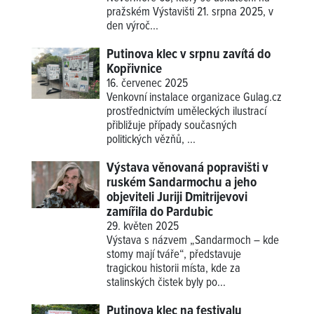
pražském Výstavišti 21. srpna 2025, v
den výroč...
Putinova klec v srpnu zavítá do
Kopřivnice
16. červenec 2025
Venkovní instalace organizace Gulag.cz
prostřednictvím uměleckých ilustrací
přibližuje případy současných
politických vězňů, ...
Výstava věnovaná popravišti v
ruském Sandarmochu a jeho
objeviteli Juriji Dmitrijevovi
zamířila do Pardubic
29. květen 2025
Výstava s názvem „Sandarmoch – kde
stomy mají tváře“, představuje
tragickou historii místa, kde za
stalinských čistek byly po...
Putinova klec na festivalu