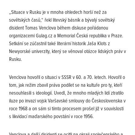
„Situace v Rusku je v mnoha ohledech horší než za
sovětských časů,“ řekl litevský básník a bývalý sovětský
disident Tomas Venclova během diskuse pořádanou
organizacemi Gulag.cz a Memorial Česká republika v Praze.
Setkání se zúčastnil také literární historik Jaša Klots z
Newyorské univerzity, který se věnoval otázce lidských práv v
Rusku.
Venclova hovořil o situaci v SSSR v 60. a 70. letech. Hovořil o
tom, jak režim zbavil práva podílet se na kultuře pro ty, kteří
nesouhlasili s ideologií. Uvedl, že mnoho mladých lidí ztratilo
iluze po invazi vojsk Varšavské smlouvy do Československa v
roce 1968 a on sám si tímto procesem prošel již v souvislosti
s likvidací maďarského povstání v roce 1956.
Venclova a další disidenti se ocitli na okraji společenského a