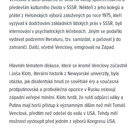
především kulturního života v SSSR. Někteří z jeho kolegů a
přátel z Helsinských výborů založených po roce 1975, kteří
vyzývali k dodržování základních lidských práv v SSSR, byli
internováni v psychiatrických léčebnách. Jiným se podařilo
vydávat podzemní literaturu, tzv. samizdat, a pašovat ji do
zahraničí. Další, včetně Venclovy, emigrovali na Západ.
Hlavním tématem diskuse, které se kromě Venclovy zúčastnil
i Jaša Klots, literární historik z Newyorské univerzity, byla
otázka, jak disidentská hnutí ze sovětské éry a současná
protiputinovská a protiválečná opozice v Rusku oslovují
západní veřejné mínění. Klots tvrdil, že ruští odpůrci války a
Putina mají horší přístup k významným dílům než měl Tomáš
Venclová, předtím než odešel do exilu v USA. Tehdy měl
možnost vystoupit před jedním z výborů Kongresu USA.