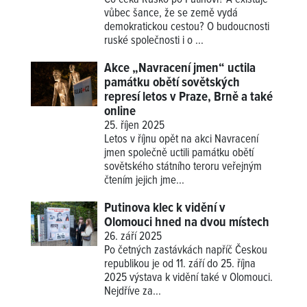
vůbec šance, že se země vydá
demokratickou cestou? O budoucnosti
ruské společnosti i o ...
Akce „Navracení jmen“ uctila
památku obětí sovětských
represí letos v Praze, Brně a také
online
25. říjen 2025
Letos v říjnu opět na akci Navracení
jmen společně uctili památku obětí
sovětského státního teroru veřejným
čtením jejich jme...
Putinova klec k vidění v
Olomouci hned na dvou místech
26. září 2025
Po četných zastávkách napříč Českou
republikou je od 11. září do 25. října
2025 výstava k vidění také v Olomouci.
Nejdříve za...