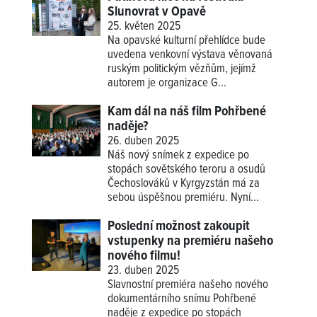
Slunovrat v Opavě
25. květen 2025
Na opavské kulturní přehlídce bude
uvedena venkovní výstava věnovaná
ruským politickým vězňům, jejímž
autorem je organizace G...
Kam dál na náš film Pohřbené
naděje?
26. duben 2025
Náš nový snímek z expedice po
stopách sovětského teroru a osudů
Čechoslováků v Kyrgyzstán má za
sebou úspěšnou premiéru. Nyní...
Poslední možnost zakoupit
vstupenky na premiéru našeho
nového filmu!
23. duben 2025
Slavnostní premiéra našeho nového
dokumentárního snímu Pohřbené
naděje z expedice po stopách