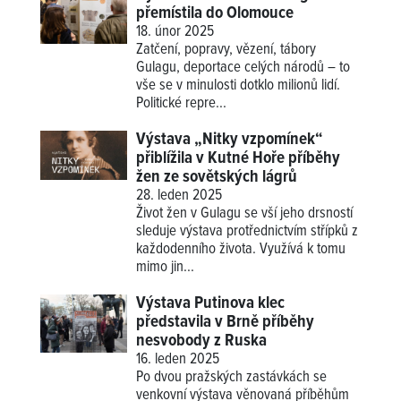
přemístila do Olomouce
18. únor 2025
Zatčení, popravy, vězení, tábory
Gulagu, deportace celých národů – to
vše se v minulosti dotklo milionů lidí.
Politické repre...
Výstava „Nitky vzpomínek“
přiblížila v Kutné Hoře příběhy
žen ze sovětských lágrů
28. leden 2025
Život žen v Gulagu se vší jeho drsností
sleduje výstava protřednictvím střípků z
každodenního života. Využívá k tomu
mimo jin...
Výstava Putinova klec
představila v Brně příběhy
nesvobody z Ruska
16. leden 2025
Po dvou pražských zastávkách se
venkovní výstava věnovaná příběhům