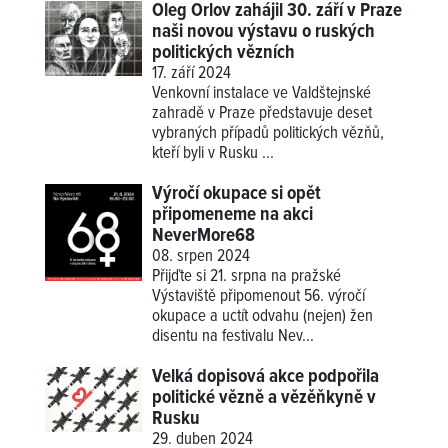
Oleg Orlov zahájil 30. září v Praze
naši novou výstavu o ruských
politických vězních
17. září 2024
Venkovní instalace ve Valdštejnské
zahradě v Praze představuje deset
vybraných případů politických vězňů,
kteří byli v Rusku ...
Výročí okupace si opět
připomeneme na akci
NeverMore68
08. srpen 2024
Přijďte si 21. srpna na pražské
Výstaviště připomenout 56. výročí
okupace a uctít odvahu (nejen) žen
disentu na festivalu Nev...
Velká dopisová akce podpořila
politické vězně a vězěňkyně v
Rusku
29. duben 2024