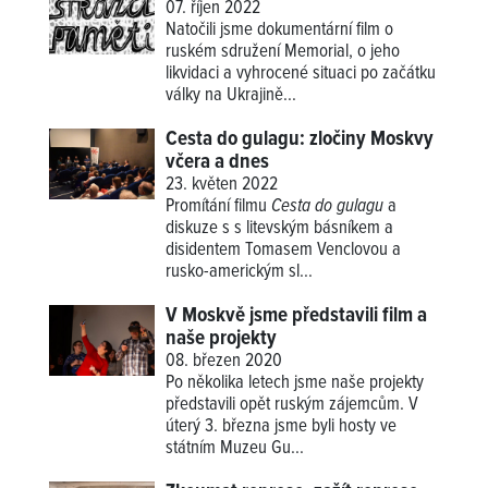
07. říjen 2022
Natočili jsme dokumentární film o
ruském sdružení Memorial, o jeho
likvidaci a vyhrocené situaci po začátku
války na Ukrajině...
Cesta do gulagu: zločiny Moskvy
včera a dnes
23. květen 2022
Promítání filmu
Cesta do gulagu
a
diskuze s s litevským básníkem a
disidentem Tomasem Venclovou a
rusko-americkým sl...
V Moskvě jsme představili film a
naše projekty
08. březen 2020
Po několika letech jsme naše projekty
představili opět ruským zájemcům. V
úterý 3. března jsme byli hosty ve
státním Muzeu Gu...