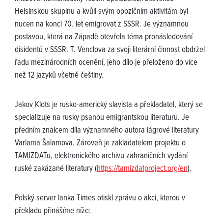
Helsinskou skupinu a kvůli svým opozičním aktivitám byl
nucen na konci 70. let emigrovat z SSSR. Je významnou
postavou, která na Západě otevřela téma pronásledování
disidentů v SSSR. T. Venclova za svoji literární činnost obdržel
řadu mezinárodních ocenění, jeho dílo je přeloženo do více
než 12 jazyků včetně češtiny.
Jakov Klots je rusko-americký slavista a překladatel, který se
specializuje na rusky psanou emigrantskou literaturu. Je
předním znalcem díla významného autora lágrové literatury
Varlama Šalamova. Zároveň je zakladatelem projektu o
TAMIZDATu, elektronického archivu zahraničních vydání
ruské zakázané literatury (
https://tamizdatproject.org/en
).
Polský server lanka Times otiskl zprávu o akci, kterou v
překladu přinášíme níže: