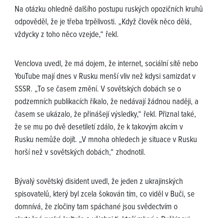
Na otázku ohledně dalšího postupu ruských opozičních kruhů
odpověděl, že je třeba trpělivosti. „Když člověk něco dělá,
vždycky z toho něco vzejde,“ řekl.
Venclova uvedl, že má dojem, že internet, sociální sítě nebo
YouTube mají dnes v Rusku menší vliv než kdysi samizdat v
SSSR. „To se časem změní. V sovětských dobách se o
podzemních publikacích říkalo, že nedávají žádnou naději, a
časem se ukázalo, že přinášejí výsledky,“ řekl. Přiznal také,
že se mu po dvě desetiletí zdálo, že k takovým akcím v
Rusku nemůže dojít. „V mnoha ohledech je situace v Rusku
horší než v sovětských dobách,“ zhodnotil.
Bývalý sovětský disident uvedl, že jeden z ukrajinských
spisovatelů, který byl zcela šokován tím, co viděl v Buči, se
domnívá, že zločiny tam spáchané jsou svědectvím o