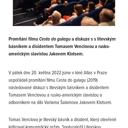
Promítání filmu
Cesta do gulagu
a diskuze s s litevským
básníkem a disidentem Tomasem Venclovou a rusko-
americkým slavistou Jakovem Klotsem.
V pátek dne 20. května 2022 jsme v kině Atlas v Praze
uspořádali promítání filmu Cesta do gulagu (2019)
následované diskuzí s litevským básníkem a disidentem
Tomasem Venclovou a rusko-americkým slavistou a
odborníkem na dílo Varlama Šalamova Jakovem Klotsem.
Tomas Venclova je litevský básník a disident, který otevřeně
kritizoval komunistický režim. Spoluzaložil Litevskou