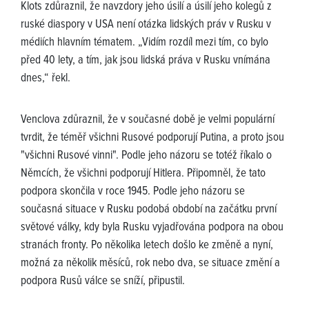
Klots zdůraznil, že navzdory jeho úsilí a úsilí jeho kolegů z
ruské diaspory v USA není otázka lidských práv v Rusku v
médiích hlavním tématem. „Vidím rozdíl mezi tím, co bylo
před 40 lety, a tím, jak jsou lidská práva v Rusku vnímána
dnes,“ řekl.
Venclova zdůraznil, že v současné době je velmi populární
tvrdit, že téměř všichni Rusové podporují Putina, a proto jsou
"všichni Rusové vinni". Podle jeho názoru se totéž říkalo o
Němcích, že všichni podporují Hitlera. Připomněl, že tato
podpora skončila v roce 1945. Podle jeho názoru se
současná situace v Rusku podobá období na začátku první
světové války, kdy byla Rusku vyjadřována podpora na obou
stranách fronty. Po několika letech došlo ke změně a nyní,
možná za několik měsíců, rok nebo dva, se situace změní a
podpora Rusů válce se sníží, připustil.