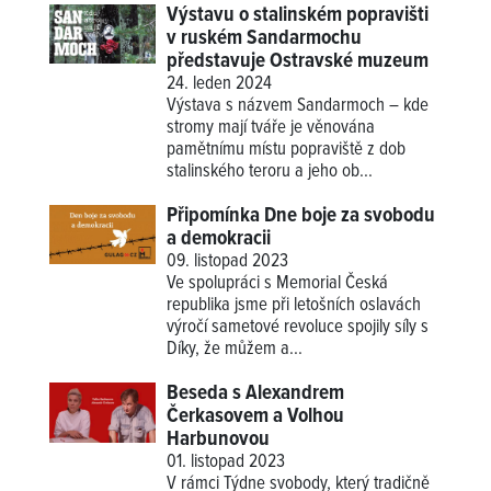
Výstavu o stalinském popravišti
v ruském Sandarmochu
představuje Ostravské muzeum
24. leden 2024
Výstava s názvem Sandarmoch – kde
stromy mají tváře je věnována
pamětnímu místu popraviště z dob
stalinského teroru a jeho ob...
Připomínka Dne boje za svobodu
a demokracii
09. listopad 2023
Ve spolupráci s Memorial Česká
republika jsme při letošních oslavách
výročí sametové revoluce spojily síly s
Díky, že můžem a...
Beseda s Alexandrem
Čerkasovem a Volhou
Harbunovou
01. listopad 2023
V rámci Týdne svobody, který tradičně