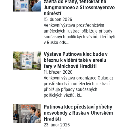
zavítá do Prahy, tentokrát na
Jungmannovo a Strossmayerovo
náměstí
15. duben 2026
Venkovní výstava prostřednictvím
uměleckých ilustrací přibližuje případy
současných politických vězňů, kteří byli
v Rusku ods...
Výstava Putinova klec bude v
březnu k vidění také v areálu
fary v Mnichově Hradišti
11. březen 2026
Venkovní výstava organizace Gulag.cz
prostřednictvím uměleckých ilustrací
přibližuje případy současných
politických vězňů, kt...
Putinova klec představí příběhy
nesvobody z Ruska v Uherském
Hradišti
23. únor 2026