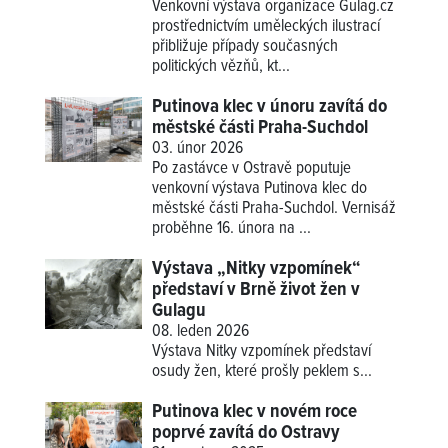
Venkovní výstava organizace Gulag.cz
prostřednictvím uměleckých ilustrací
přibližuje případy současných
politických vězňů, kt...
Putinova klec v únoru zavítá do
městské části Praha-Suchdol
03. únor 2026
Po zastávce v Ostravě poputuje
venkovní výstava Putinova klec do
městské části Praha-Suchdol. Vernisáž
proběhne 16. února na ...
Výstava „Nitky vzpomínek“
představí v Brně život žen v
Gulagu
08. leden 2026
Výstava
Nitky vzpomínek
představí
osudy žen, které prošly peklem s...
Putinova klec v novém roce
poprvé zavítá do Ostravy