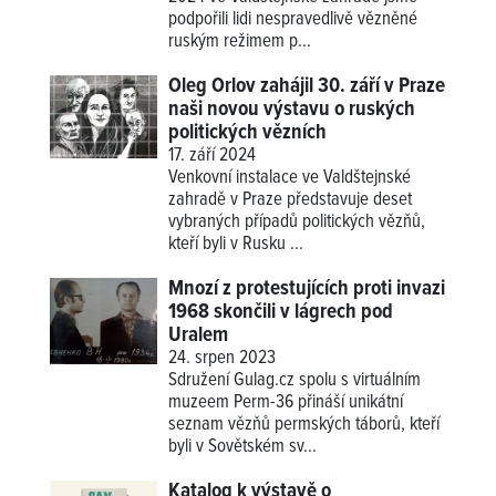
podpořili lidi nespravedlivě vězněné
ruským režimem p...
Oleg Orlov zahájil 30. září v Praze
naši novou výstavu o ruských
politických vězních
17. září 2024
Venkovní instalace ve Valdštejnské
zahradě v Praze představuje deset
vybraných případů politických vězňů,
kteří byli v Rusku ...
Mnozí z protestujících proti invazi
1968 skončili v lágrech pod
Uralem
24. srpen 2023
Sdružení Gulag.cz spolu s virtuálním
muzeem Perm-36 přináší unikátní
seznam vězňů permských táborů, kteří
byli v Sovětském sv...
Katalog k výstavě o