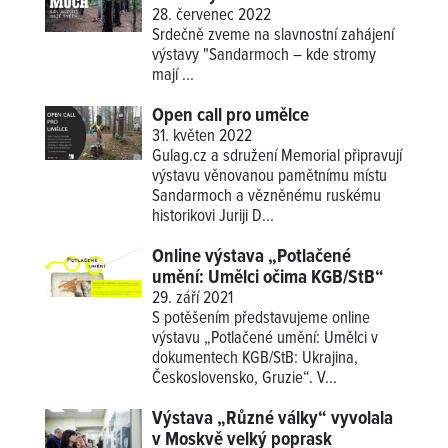
28. červenec 2022
Srdečně zveme na slavnostní zahájení
výstavy "Sandarmoch – kde stromy
mají ...
Open call pro umělce
31. květen 2022
Gulag.cz a sdružení Memorial připravují
výstavu věnovanou pamětnímu místu
Sandarmoch a vězněnému ruskému
historikovi Juriji D...
Online výstava „Potlačené
umění: Umělci očima KGB/StB“
29. září 2021
S potěšením představujeme online
výstavu „Potlačené umění: Umělci v
dokumentech KGB/StB: Ukrajina,
Československo, Gruzie“. V...
Výstava „Různé války“ vyvolala
v Moskvě velký poprask