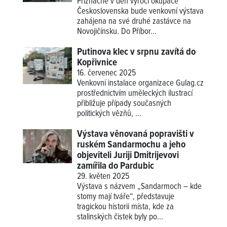
Příznačně v den výročí okupace
Československa bude venkovní výstava
zahájena na své druhé zastávce na
Novojičínsku. Do Příbor...
Putinova klec v srpnu zavítá do
Kopřivnice
16. červenec 2025
Venkovní instalace organizace Gulag.cz
prostřednictvím uměleckých ilustrací
přibližuje případy současných
politických vězňů, ...
Výstava věnovaná popravišti v
ruském Sandarmochu a jeho
objeviteli Juriji Dmitrijevovi
zamířila do Pardubic
29. květen 2025
Výstava s názvem „Sandarmoch – kde
stomy mají tváře“, představuje
tragickou historii místa, kde za
stalinských čistek byly po...