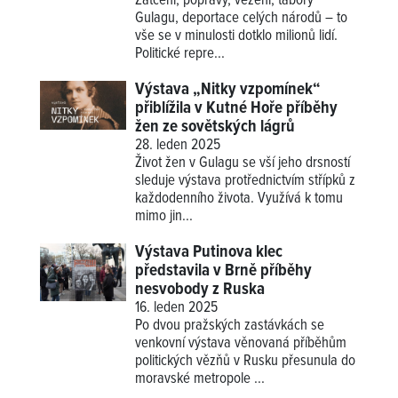
Zatčení, popravy, vězení, tábory
Gulagu, deportace celých národů – to
vše se v minulosti dotklo milionů lidí.
Politické repre...
Výstava „Nitky vzpomínek“
přiblížila v Kutné Hoře příběhy
žen ze sovětských lágrů
28. leden 2025
Život žen v Gulagu se vší jeho drsností
sleduje výstava protřednictvím střípků z
každodenního života. Využívá k tomu
mimo jin...
Výstava Putinova klec
představila v Brně příběhy
nesvobody z Ruska
16. leden 2025
Po dvou pražských zastávkách se
venkovní výstava věnovaná příběhům
politických vězňů v Rusku přesunula do
moravské metropole ...