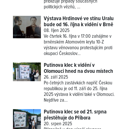
přibližuje případy současných
politických vězňů, ...
Výstava Hrdinové ve stínu Uralu
bude od 16. října k vidění v Brně
08. říjen 2025
Ve čtvrtek 16. října v 17:00 zahájíme v
brněnském Atomovém krytu 10-Z
výstavu věnovanou protestujícím proti
okupaci Českoslov...
Putinova klec k vidění v
Olomouci hned na dvou místech
26. září 2025
Po četných zastávkách napříč Českou
republikou je od 11. září do 25. října
2025 výstava k vidění také v Olomouci.
Nejdříve za...
Putinova klec se od 21. srpna
přestěhuje do Příbora
20. srpen 2025