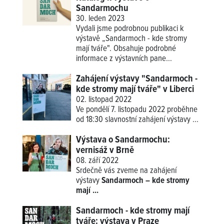
Sandarmochu
30. leden 2023
Vydali jsme podrobnou publikaci k
výstavě „Sandarmoch - kde stromy
mají tváře". Obsahuje podrobné
informace z výstavních pane...
Zahájení výstavy "Sandarmoch -
kde stromy mají tváře" v Liberci
02. listopad 2022
Ve pondělí 7. listopadu 2022 proběhne
od 18:30 slavnostní zahájení
výstavy ...
Výstava o Sandarmochu:
vernisáž v Brně
08. září 2022
Srdečně vás zveme na zahájení
výstavy
Sandarmoch – kde stromy
mají ...
Sandarmoch - kde stromy mají
tváře: výstava v Praze