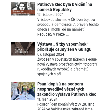
Putinova klec byla k vidění na
náměstí Republiky
12. listopad 2024
V listopadu slavíme v ČR Den boje za
svobodu a demokracii. A právě v těchto
dnech si mohli lidé na náměstí
Republiky v Praze ...
Výstava „Nitky vzpomínek“
přibližuje osudy žen v Gulagu
07. listopad 2024
Život žen v sovětských lágrech sleduje
nová výstava prostřednictvím fotografií
rukodělných výrobků a předmětů
spojených s pří...
Psaní dopisů na podporu
nespravedlivě vězněných
zakončilo výstavu Putinova klec
11. říjen 2024
Poslední den konání výstavy 28. října
2024 ve Valdštejnské zahradě jsme