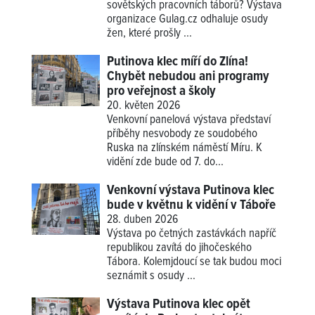
sovětských pracovních táborů? Výstava
organizace Gulag.cz odhaluje osudy
žen, které prošly ...
Putinova klec míří do Zlína!
Chybět nebudou ani programy
pro veřejnost a školy
20. květen 2026
Venkovní panelová výstava představí
příběhy nesvobody ze soudobého
Ruska na zlínském náměstí Míru. K
vidění zde bude od 7. do...
Venkovní výstava Putinova klec
bude v květnu k vidění v Táboře
28. duben 2026
Výstava po četných zastávkách napříč
republikou zavítá do jihočeského
Tábora. Kolemjdoucí se tak budou moci
seznámit s osudy ...
Výstava Putinova klec opět