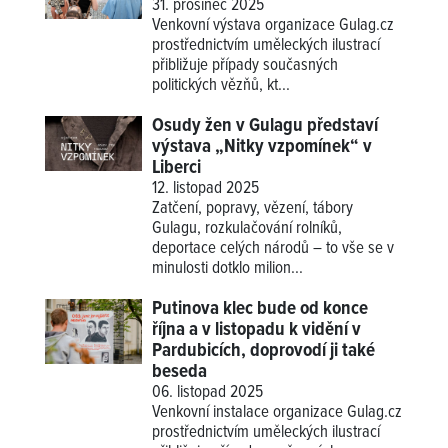
31. prosinec 2025
Venkovní výstava organizace Gulag.cz
prostřednictvím uměleckých ilustrací
přibližuje případy současných
politických vězňů, kt...
Osudy žen v Gulagu představí
výstava „Nitky vzpomínek“ v
Liberci
12. listopad 2025
Zatčení, popravy, vězení, tábory
Gulagu, rozkulačování rolníků,
deportace celých národů – to vše se v
minulosti dotklo milion...
Putinova klec bude od konce
října a v listopadu k vidění v
Pardubicích, doprovodí ji také
beseda
06. listopad 2025
Venkovní instalace organizace Gulag.cz
prostřednictvím uměleckých ilustrací