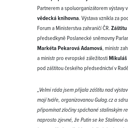
Partnerem a spoluorganizátorem výstavy v 
vědecká knihovna
. Výstava vznikla za po
Forum a Ministerstva zahraničí ČR.
Záštitu
předsedkyně Poslanecké sněmovny Parlam
Markéta Pekarová Adamová
, ministr za
a ministr pro evropské záležitosti
Mikuláš
pod záštitou českého předsednictví v Rad
„Velmi ráda jsem přijala záštitu nad výs
mají tváře, organizovanou Gulag.cz a sdru
připomínat zločiny spáchané stalinským r
naprosto zjevné, že Putin se ke Stalinovi 