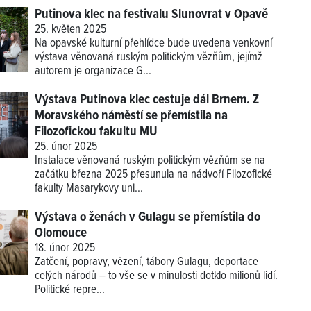
Putinova klec na festivalu Slunovrat v Opavě
25. květen 2025
Na opavské kulturní přehlídce bude uvedena venkovní
výstava věnovaná ruským politickým vězňům, jejímž
autorem je organizace G...
Výstava Putinova klec cestuje dál Brnem. Z
Moravského náměstí se přemístila na
Filozofickou fakultu MU
25. únor 2025
Instalace věnovaná ruským politickým vězňům se na
začátku března 2025 přesunula na nádvoří Filozofické
fakulty Masarykovy uni...
Výstava o ženách v Gulagu se přemístila do
Olomouce
18. únor 2025
Zatčení, popravy, vězení, tábory Gulagu, deportace
celých národů – to vše se v minulosti dotklo milionů lidí.
Politické repre...