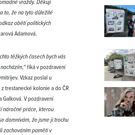
hromadné vraždy. Děkuji
 to, že na tyto důležité
odkaz obětí politických
ekarová Adamová.
ěchto těžkých časech bych vás
ď nacházím,“
říká v pozdravení
itrijev. Vzkaz poslal u
e z trestanecké kolonie a do ČR
na Galková. V pozdravení
í náročné práce, kterou
e domnívám, že jsme ji trochu
ali zachováním paměti v