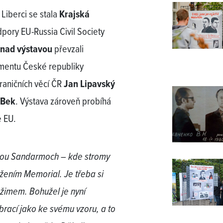
Liberci se stala
Krajská
dpory EU-Russia Civil Society
 nad výstavou
převzali
entu České republiky
hraničních věcí ČR
Jan Lipavský
 Bek
. Výstava zároveň probíhá
ě EU.
tavou Sandarmoch – kde stromy
žením Memorial. Je třeba si
ežimem. Bohužel je nyní
obrací jako ke svému vzoru, a to