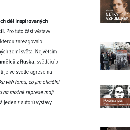
ch děl inspirovaných
ti
. Pro tuto část výstavy
a kterou zareagovalo
ných zemí světa. Největším
umělců z Ruska
, svědčící o
tí je ve světle agrese na
u věří tomu, co jim oficiální
u na možné represe mají
á jeden z autorů výstavy