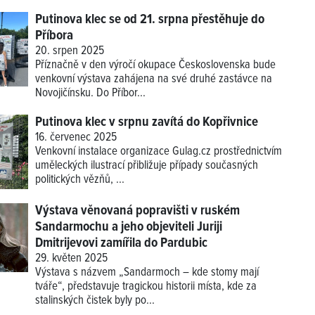
Putinova klec se od 21. srpna přestěhuje do
Příbora
20. srpen 2025
Příznačně v den výročí okupace Československa bude
venkovní výstava zahájena na své druhé zastávce na
Novojičínsku. Do Příbor...
Putinova klec v srpnu zavítá do Kopřivnice
16. červenec 2025
Venkovní instalace organizace Gulag.cz prostřednictvím
uměleckých ilustrací přibližuje případy současných
politických vězňů, ...
Výstava věnovaná popravišti v ruském
Sandarmochu a jeho objeviteli Juriji
Dmitrijevovi zamířila do Pardubic
29. květen 2025
Výstava s názvem „Sandarmoch – kde stomy mají
tváře“, představuje tragickou historii místa, kde za
stalinských čistek byly po...