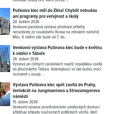
odhaluje osudy žen, které prošly ...
Putinova klec míří do Zlína! Chybět nebudou
ani programy pro veřejnost a školy
20. květen 2026
Venkovní panelová výstava představí příběhy
nesvobody ze soudobého Ruska na zlínském náměstí
Míru. K vidění zde bude od 7. do...
Venkovní výstava Putinova klec bude v květnu
k vidění v Táboře
28. duben 2026
Výstava po četných zastávkách napříč republikou zavítá
do jihočeského Tábora. Kolemjdoucí se tak budou moci
seznámit s osudy ...
Výstava Putinova klec opět zavítá do Prahy,
tentokrát na Jungmannovo a Strossmayerovo
náměstí
15. duben 2026
Venkovní výstava prostřednictvím uměleckých ilustrací
přibližuje případy současných politických vězňů, kteří