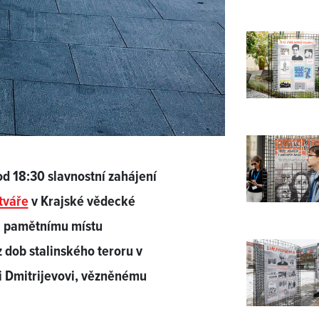
d 18:30 slavnostní zahájení
tváře
v Krajské vědecké
na pamětnímu místu
z dob stalinského teroru v
ji Dmitrijevovi, vězněnému