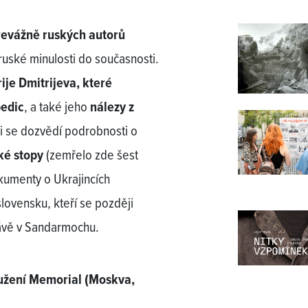
řevážně ruských autorů
ruské minulosti do současnosti.
ije Dmitrijeva, které
pedic
, a také jeho
nálezy z
ci se dozvědí podrobnosti o
ké stopy
(zemřelo zde šest
kumenty o Ukrajincích
slovensku, kteří se později
právě v Sandarmochu.
ružení Memorial (Moskva,