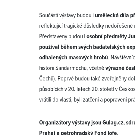
Součástí výstavy budou i
umělecká díla p
reflektující tragické důsledky nedořešené 
Představeny budou i
osobní předměty Jur
používal během svých badatelských ex
odhalených masových hrobů
. Návštěvní
historii Sandarmochu, včetně
výrazné čes
Čechů). Poprvé budou také zveřejněny do
působících v 20. letech 20. století v Česko
vrátili do vlasti, byli zatčeni a popraveni 
Organizátory výstavy jsou Gulag.cz, sd
Praha) a petrohradský Fond Iofe
.