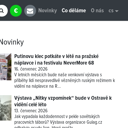
€
Novinky
Co děláme
O nás
cs
Novinky
Putinovu klec potkáte v létě na pražské
náplavce i na festivalu NeverMore 68
16. červenec 2026
V letních měsících bude naše venkovní výstava s
příběhy lidí nespravedlivě vězněných ruským režimem k
vidění na náplavce na R...
Výstava „Nitky vzpomínek“ bude v Ostravě k
vidění celé léto
13. červenec 2026
Jak vypadala každodennost v pekle sovětských
pracovních táborů? Výstava organizace Gulag.cz