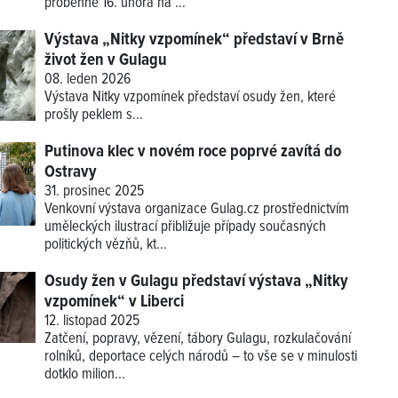
proběhne 16. února na ...
Výstava „Nitky vzpomínek“ představí v Brně
život žen v Gulagu
08. leden 2026
Výstava
Nitky vzpomínek
představí osudy žen, které
prošly peklem s...
Putinova klec v novém roce poprvé zavítá do
Ostravy
31. prosinec 2025
Venkovní výstava organizace Gulag.cz prostřednictvím
uměleckých ilustrací přibližuje případy současných
politických vězňů, kt...
Osudy žen v Gulagu představí výstava „Nitky
vzpomínek“ v Liberci
12. listopad 2025
Zatčení, popravy, vězení, tábory Gulagu, rozkulačování
rolníků, deportace celých národů – to vše se v minulosti
dotklo milion...