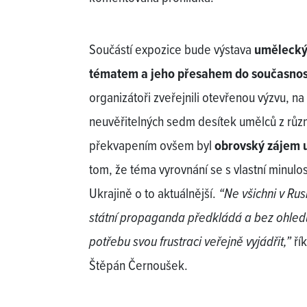
Součástí expozice bude výstava
umělecký
tématem a jeho přesahem do současnos
organizátoři zveřejnili otevřenou výzvu, n
neuvěřitelných sedm desítek umělců z růz
překvapením ovšem byl
obrovský zájem 
tom, že téma vyrovnání se s vlastní minulos
Ukrajině o to aktuálnější.
“Ne všichni v Rusk
státní propaganda předkládá a bez ohled
potřebu svou frustraci veřejně vyjádřit,”
řík
Štěpán Černoušek.