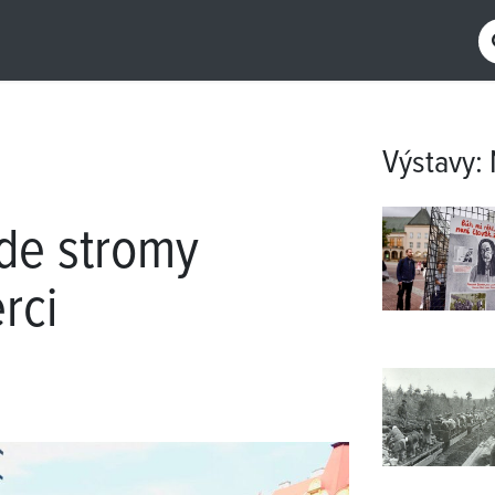
Výstavy
:
de stromy
rci