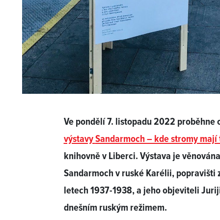
Ve pondělí 7. listopadu 2022 proběhne o
výstavy
Sandarmoch – kde stromy mají 
knihovně v Liberci. Výstava je věnová
Sandarmoch v ruské Karélii, popravišti 
letech 1937-1938, a jeho objeviteli Juri
dnešním ruským režimem.