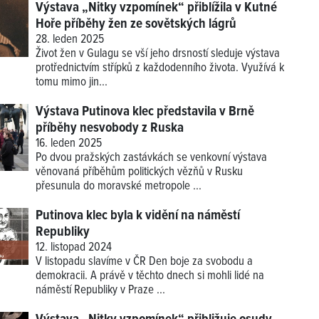
Výstava „Nitky vzpomínek“ přiblížila v Kutné
Hoře příběhy žen ze sovětských lágrů
28. leden 2025
Život žen v Gulagu se vší jeho drsností sleduje výstava
protřednictvím střípků z každodenního života. Využívá k
tomu mimo jin...
Výstava Putinova klec představila v Brně
příběhy nesvobody z Ruska
16. leden 2025
Po dvou pražských zastávkách se venkovní výstava
věnovaná příběhům politických vězňů v Rusku
přesunula do moravské metropole ...
Putinova klec byla k vidění na náměstí
Republiky
12. listopad 2024
V listopadu slavíme v ČR Den boje za svobodu a
demokracii. A právě v těchto dnech si mohli lidé na
náměstí Republiky v Praze ...