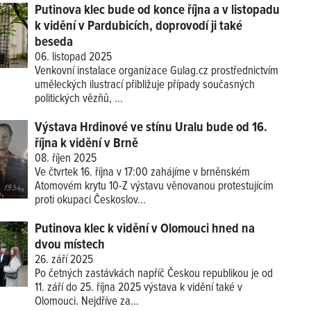
Putinova klec bude od konce října a v listopadu
k vidění v Pardubicích, doprovodí ji také
beseda
06. listopad 2025
Venkovní instalace organizace Gulag.cz prostřednictvím
uměleckých ilustrací přibližuje případy současných
politických vězňů, ...
Výstava Hrdinové ve stínu Uralu bude od 16.
října k vidění v Brně
08. říjen 2025
Ve čtvrtek 16. října v 17:00 zahájíme v brněnském
Atomovém krytu 10-Z výstavu věnovanou protestujícím
proti okupaci Českoslov...
Putinova klec k vidění v Olomouci hned na
dvou místech
26. září 2025
Po četných zastávkách napříč Českou republikou je od
11. září do 25. října 2025 výstava k vidění také v
Olomouci. Nejdříve za...