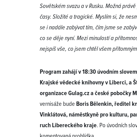
Sovětském svazu a v Rusku. Možná právě pr
časy. Složité a tragické. Myslím si, že ne
se i nadále zabývat tím, čím jsme se zabýva
co se děje nyní. Mezi minulostí a přítomnost
nejspíš vše, co jsem chtěl všem přítomným 
Program zahájí v 18:30 úvodním slovem
Krajské vědecké knihovny v Liberci, a 
organizace Gulag.cz a české pobočky 
vernisáže bude
Boris Bělenkin, ředitel 
Vinklátová, náměstkyně pro kulturu, pa
ruch Libereckého kraje
. Po úvodních sl
komentovaná prohlídka.