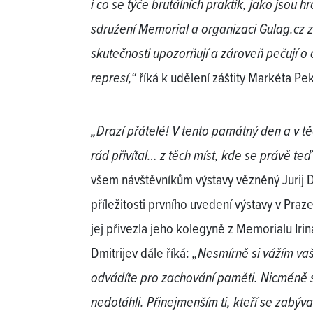
i co se týče brutálních praktik, jako jsou 
sdružení Memorial a organizaci Gulag.cz za
skutečnosti upozorňují a zároveň pečují o 
represí,“
říká k udělení záštity Markéta P
„Drazí přátelé! V tento památný den a v t
rád přivítal… z těch míst, kde se právě te
všem návštěvníkům výstavy vězněný Jurij Dm
příležitosti prvního uvedení výstavy v Praz
jej přivezla jeho kolegyně z Memorialu Iri
Dmitrijev dále říká:
„Nesmírně si vážím vaš
odvádíte pro zachování paměti. Nicméně s
nedotáhli. Přinejmenším ti, kteří se zabýv