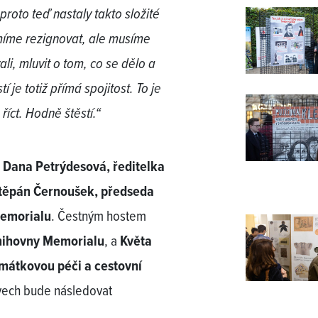
oto teď nastaly takto složité
smíme rezignovat, ale musíme
li, mluvit o tom, co se dělo a
í je totiž přímá spojitost. To je
říct. Hodně štěstí.“
 Dana Petrýdesová, ředitelka
Štěpán Černoušek, předseda
Memorialu
. Čestným hostem
knihovny Memorialu
, a
Květa
mátkovou péči a cestovní
ovech bude následovat