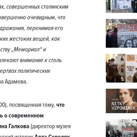
ях, совершенных сталинским
совершенно очевидным, что
одражания, перенимая его
аких жестоких вещей, как
ству „Мемориал“ и
ивлекают внимание к столь
ертвах политических
ва Адамова.
00), посвященная тому,
что
ть о современном
ина Галкова
(директор музея