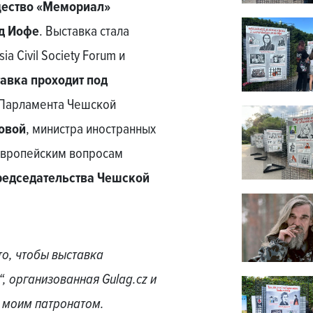
щество «Мемориал»
нд Иофе
. Выставка стала
 Civil Society Forum и
авка проходит под
 Парламента Чешской
овой
, министра иностранных
европейским вопросам
редседательства Чешской
то, чтобы выставка
, организованная Gulag.cz и
 моим патронатом.