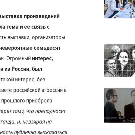
выставка произведений
а тема и ее связь с
асть выставки, организаторы
невероятные семьдесят
ан. Огромный
интерес,
 из России, был
 такой интерес, без
свете российской агрессии в
о прошлого приобрела
верят тому, что преподносит
анда, и, невзирая на
ность публично высказаться