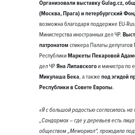
Организовали выставку Gulag.cz, об
(Москва, Прага) и петербургский Фо
возможна благодаря поддержке EU-Russia
Министерства иностранных дел ЧР.
Выст
патронатом
спикера Палаты депутатов
Республики
Маркеты Пекаровой Адам
дел ЧР
Яна Липавского
и министра по 
Микулаша Бека
, а также
под эгидой п
Республики в Совете Европы
.
«Я с большой радостью согласилась на 
„Сандармох – где у деревьев есть лица“
обществом „Мемориал“, проходила под