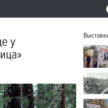
Выставк
е у
лица»