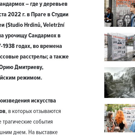
андармох – где у деревьев
ста 2022 г. в Праге в Студии
(Studio Hrdinů, Veletržní
ена урочищу Сандармох в
7-1938 годах, во времена
ссовые расстрелы; а также
 Юрию Дмитриеву,
ийским режимом.
оизведения искусства
ов
, в которых отзываются
 трагические события
шним днем. На выставке