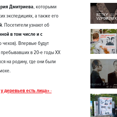
рия Дмитриева
, которыми
их экспедициях, а также его
й
. Посетители узнают об
ной в том числе и с
 чехов). Впервые будут
 пребывавших в 20-е годы ХХ
ся на родину, где они были
мохе.
у деревьев есть лица»
-