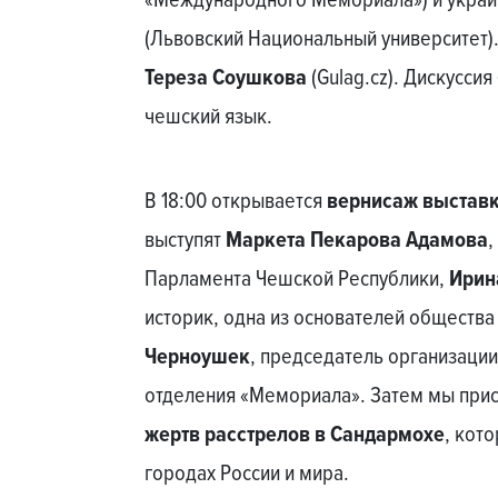
«Международного Мемориала») и украи
(Львовский Национальный университет)
Тереза Соушкова
(Gulag.cz). Дискусси
чешский язык.
В 18:00 открывается
вернисаж выстав
выступят
Маркета Пекарова Адамова
,
Парламента Чешской Республики,
Ирин
историк, одна из основателей обществ
Черноушек
, председатель организации
отделения «Мемориала». Затем мы при
жертв расстрелов в Сандармохе
, кот
городах России и мира.