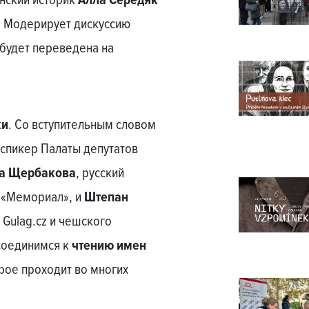
нский историк
Алла Середяк
. Модерирует дискуссию
я будет переведена на
ки
. Со вступительным словом
 спикер Палаты депутатов
а Щербакова
, русский
а «Мемориал», и
Штепан
 Gulag.cz и чешского
соединимся к
чтению имен
орое проходит во многих