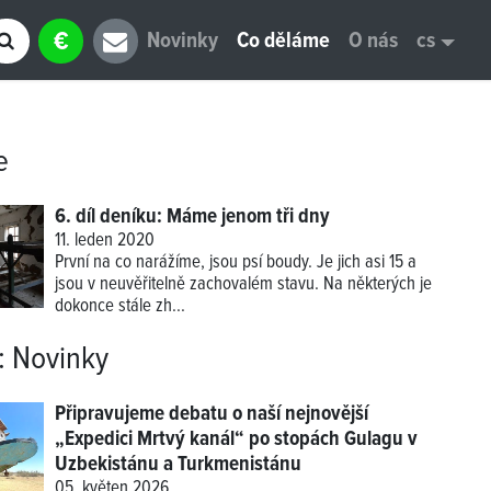
€
Novinky
Co děláme
O nás
cs
e
6. díl deníku: Máme jenom tři dny
11. leden 2020
První na co narážíme, jsou psí boudy. Je jich asi 15 a
jsou v neuvěřitelně zachovalém stavu. Na některých je
dokonce stále zh...
:
Novinky
Připravujeme debatu o naší nejnovější
„Expedici Mrtvý kanál“ po stopách Gulagu v
Uzbekistánu a Turkmenistánu
05. květen 2026