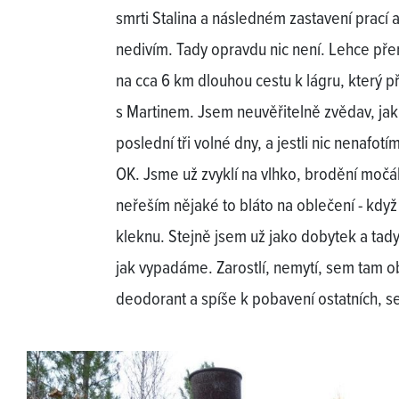
smrti Stalina a následném zastavení prací al
nedivím. Tady opravdu nic není. Lehce př
na cca 6 km dlouhou cestu k lágru, který př
s Martinem. Jsem neuvěřitelně zvědav, ja
poslední tři volné dny, a jestli nic nenafotí
OK. Jsme už zvyklí na vlhko, brodění močálů
neřeším nějaké to bláto na oblečení - když p
kleknu. Stejně jsem už jako dobytek a tad
jak vypadáme. Zarostlí, nemytí, sem tam 
deodorant a spíše k pobavení ostatních, se 