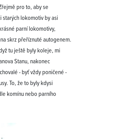
Zřejmě pro to, aby se
i starých lokomotiv by asi
 krásné parní lokomotivy,
 na skrz přeříznuté autogenem.
yž tu ještě byly koleje, mi
Janova Stanu, nakonec
chovalé - byť vždy poničené -
y. To, že to byly kdysi
dle komínu nebo parního