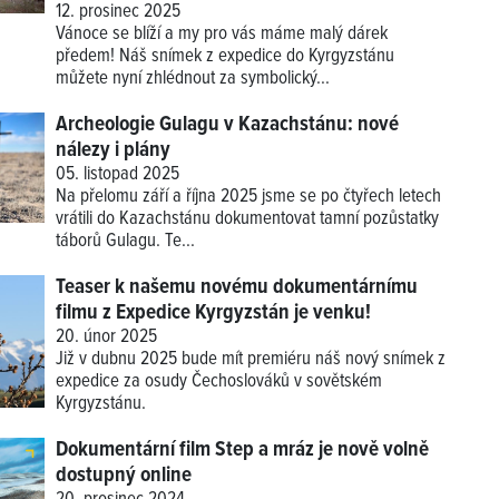
12. prosinec 2025
Vánoce se blíží a my pro vás máme malý dárek
předem! Náš snímek z expedice do Kyrgyzstánu
můžete nyní zhlédnout za symbolický...
Archeologie Gulagu v Kazachstánu: nové
nálezy i plány
05. listopad 2025
Na přelomu září a října 2025 jsme se po čtyřech letech
vrátili do Kazachstánu dokumentovat tamní pozůstatky
táborů Gulagu. Te...
Teaser k našemu novému dokumentárnímu
filmu z Expedice Kyrgyzstán je venku!
20. únor 2025
Již v dubnu 2025 bude mít premiéru náš nový snímek z
expedice za osudy Čechoslováků v sovětském
Kyrgyzstánu.
Dokumentární film Step a mráz je nově volně
dostupný online