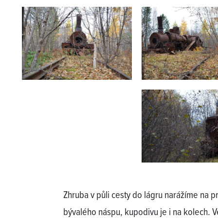
Zhruba v půli cesty do lágru narážíme na pr
bývalého náspu, kupodivu je i na kolech. Vě