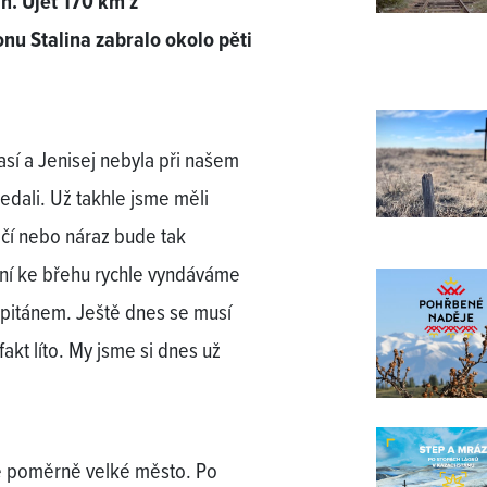
n. Ujet 170 km z
u Stalina zabralo okolo pěti
sí a Jenisej nebyla při našem
edali. Už takhle jsme měli
točí nebo náraz bude tak
ení ke břehu rychle vyndáváme
apitánem. Ještě dnes se musí
akt líto. My jsme si dnes už
e poměrně velké město. Po