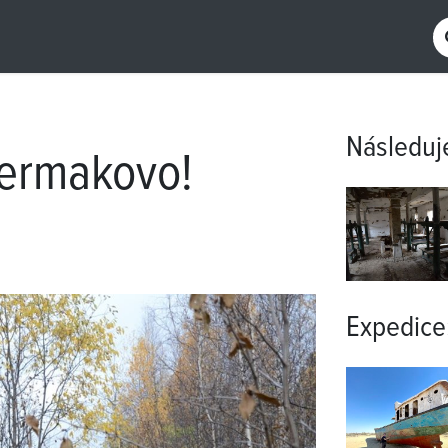
Následuj
 Jermakovo!
Expedice