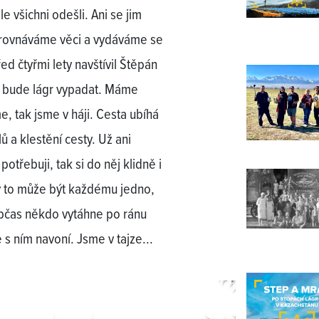
e všichni odešli. Ani se jim
erovnáváme věci a vydáváme se
ed čtyřmi lety navštívil Štěpán
k bude lágr vypadat. Máme
me, tak jsme v háji. Cesta ubíhá
 a klestění cesty. Už ani
otřebuji, tak si do něj klidně i
y to může být každému jedno,
občas někdo vytáhne po ránu
s ním navoní. Jsme v tajze...