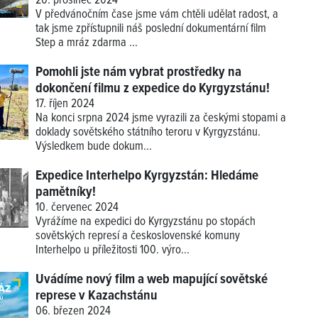
20. prosinec 2024
V předvánočním čase jsme vám chtěli udělat radost, a
tak jsme zpřístupnili náš poslední dokumentární film
Step a mráz zdarma ...
Pomohli jste nám vybrat prostředky na
dokončení filmu z expedice do Kyrgyzstánu!
17. říjen 2024
Na konci srpna 2024 jsme vyrazili za českými stopami a
doklady sovětského státního teroru v Kyrgyzstánu.
Výsledkem bude dokum...
Expedice Interhelpo Kyrgyzstán: Hledáme
pamětníky!
10. červenec 2024
Vyrážíme na expedici do Kyrgyzstánu po stopách
sovětských represí a československé komuny
Interhelpo u příležitosti 100. výro...
Uvádíme nový film a web mapující sovětské
represe v Kazachstánu
06. březen 2024