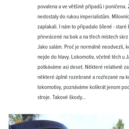
povalena a ve většině případů i poničena. 
nedostaly do rukou imperialistům. Milovníc
zaplakali. I nám to připadalo šílené - staré
převrácené na bok a na třech místech skrz
Jako salám. Proč je normálně neodvezli, kd
nejde do hlavy. Lokomotiv, včetně těch u 
potkáváme asi deset. Některé relativně za
některé úplně rozebrané a rozřezané na kus
lokomotivy, poznáváme kolikrát jenom po
stroje. Takové škody...