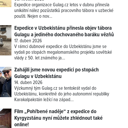
Expedice organizace Gulag.cz letos v dubnu přinesla
unikátní nález pozůstatků pracovního tábora v uzbecké
poušti. Nejen o nov...
Expedice v Uzbekistánu přinesla objev tábora
Gulagu a jediného dochovaného baráku vězňů
17. duben 2026
V rámci dubnové expedice do Uzbekistánu jsme se
vydali po stopách megalomanského projektu sovětské
vlády z 50. let známého ja...
Zahájili jsme novou expedici po stopách
Gulagu v Uzbekistánu
14. duben 2026
Výzkumný tým Gulag.cz se tentokrát vydal do
Uzbekistánu, konkrétně do jeho autonomní republiky
Karakalpakstán ležící na západ...
Film „Pohřbené naděje“ z expedice do
Kyrgyzstánu nyní můžete zhlédnout také
online!