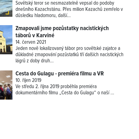
Sovětský teror se nesmazatelně vepsal do podoby
dnešního Kazachstánu. Přes milion Kazachů zemřelo v
důsledku hladomoru, další...
Zmapovali jsme pozůstatky nacistických
táborů v Karviné
14. červen 2021
Jeden nově lokalizovaný tábor pro sovětské zajatce a
důkladné zmapování pozůstatků tří dalších nacistických
lágrů z doby druh...
Cesta do Gulagu - premiéra filmu a VR
10. říjen 2019
Ve středu 2. října 2019 proběhla premiéra
dokumentárního filmu „Cesta do Gulagu“ o naší
...