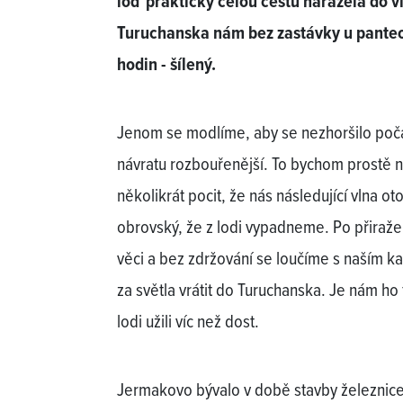
loď prakticky celou cestu narážela do vl
Turuchanska nám bez zastávky u panteon
hodin - šílený.
Jenom se modlíme, aby se nezhoršilo poča
návratu rozbouřenější. To bychom prostě n
několikrát pocit, že nás následující vlna o
obrovský, že z lodi vypadneme. Po přiraž
věci a bez zdržování se loučíme s naším k
za světla vrátit do Turuchanska. Je nám ho f
lodi užili víc než dost.
Jermakovo bývalo v době stavby železnic