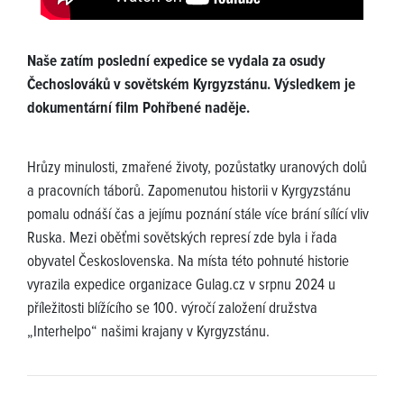
Naše zatím poslední expedice se vydala za osudy
Čechoslováků v sovětském Kyrgyzstánu. Výsledkem je
dokumentární film Pohřbené naděje.
Hrůzy minulosti, zmařené životy, pozůstatky uranových dolů
a pracovních táborů. Zapomenutou historii v Kyrgyzstánu
pomalu odnáší čas a jejímu poznání stále více brání sílící vliv
Ruska. Mezi oběťmi sovětských represí zde byla i řada
obyvatel Československa. Na místa této pohnuté historie
vyrazila expedice organizace Gulag.cz v srpnu 2024 u
příležitosti blížícího se 100. výročí založení družstva
„Interhelpo“ našimi krajany v Kyrgyzstánu.