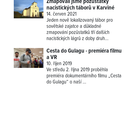
Zmapovali jsme pozůstatky
nacistických táborů v Karviné
14. červen 2021
Jeden nově lokalizovaný tábor pro
sovětské zajatce a důkladné
zmapování pozůstatků tří dalších
nacistických lágrů z doby druh...
Cesta do Gulagu - premiéra filmu
a VR
10. říjen 2019
Ve středu 2. října 2019 proběhla
premiéra dokumentárního filmu „Cesta
do Gulagu“ o naší
...