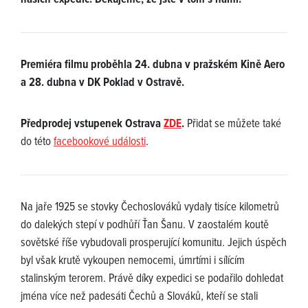
našich expedic. Děkujeme, že jste v tom s námi!
Premiéra filmu proběhla 24. dubna v pražském Kině Aero
a 28. dubna v DK Poklad v Ostravě.
Předprodej vstupenek Ostrava
ZDE
.
Přidat se můžete také
do této
facebookové události
.
Na jaře 1925 se stovky Čechoslováků vydaly tisíce kilometrů
do dalekých stepí v podhůří Ťan Šanu. V zaostalém koutě
sovětské říše vybudovali prosperující komunitu. Jejich úspěch
byl však krutě vykoupen nemocemi, úmrtími i sílícím
stalinským terorem. Právě díky expedici se podařilo dohledat
jména více než padesáti Čechů a Slováků, kteří se stali