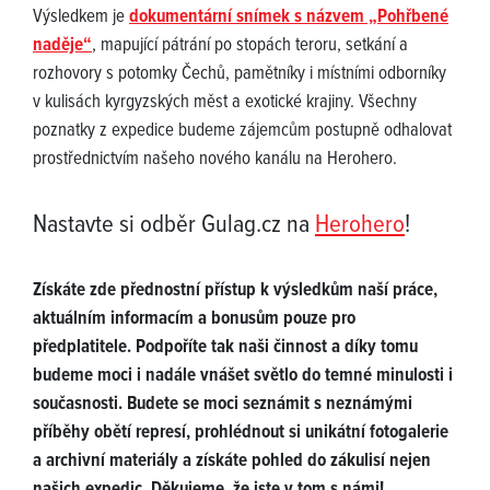
Výsledkem je
dokumentární snímek s názvem „Pohřbené
naděje“
, mapující pátrání po stopách teroru, setkání a
rozhovory s potomky Čechů, pamětníky i místními odborníky
v kulisách kyrgyzských měst a exotické krajiny. Všechny
poznatky z expedice budeme zájemcům postupně odhalovat
prostřednictvím našeho nového kanálu na Herohero.
Nastavte si odběr Gulag.cz na
Herohero
!
Získáte zde přednostní přístup k výsledkům naší práce,
aktuálním informacím a bonusům pouze pro
předplatitele. Podpoříte tak naši činnost a díky tomu
budeme moci i nadále vnášet světlo do temné minulosti i
současnosti. Budete se moci seznámit s neznámými
příběhy obětí represí, prohlédnout si unikátní fotogalerie
a archivní materiály a získáte pohled do zákulisí nejen