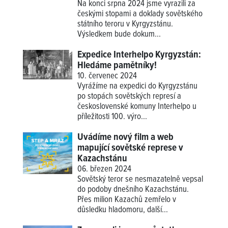
Na konci srpna 2024 jsme vyrazili za
českými stopami a doklady sovětského
státního teroru v Kyrgyzstánu.
Výsledkem bude dokum...
Expedice Interhelpo Kyrgyzstán:
Hledáme pamětníky!
10. červenec 2024
Vyrážíme na expedici do Kyrgyzstánu
po stopách sovětských represí a
československé komuny Interhelpo u
příležitosti 100. výro...
Uvádíme nový film a web
mapující sovětské represe v
Kazachstánu
06. březen 2024
Sovětský teror se nesmazatelně vepsal
do podoby dnešního Kazachstánu.
Přes milion Kazachů zemřelo v
důsledku hladomoru, další...