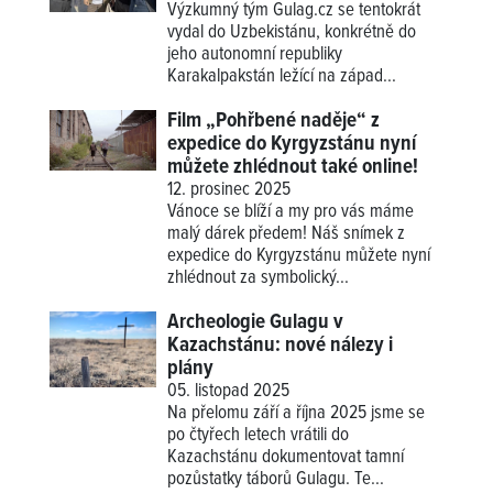
Výzkumný tým Gulag.cz se tentokrát
vydal do Uzbekistánu, konkrétně do
jeho autonomní republiky
Karakalpakstán ležící na západ...
Film „Pohřbené naděje“ z
expedice do Kyrgyzstánu nyní
můžete zhlédnout také online!
12. prosinec 2025
Vánoce se blíží a my pro vás máme
malý dárek předem! Náš snímek z
expedice do Kyrgyzstánu můžete nyní
zhlédnout za symbolický...
Archeologie Gulagu v
Kazachstánu: nové nálezy i
plány
05. listopad 2025
Na přelomu září a října 2025 jsme se
po čtyřech letech vrátili do
Kazachstánu dokumentovat tamní
pozůstatky táborů Gulagu. Te...