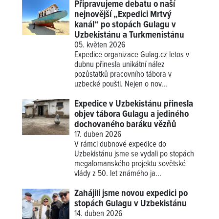
Připravujeme debatu o naší
nejnovější „Expedici Mrtvý
kanál“ po stopách Gulagu v
Uzbekistánu a Turkmenistánu
05. květen 2026
Expedice organizace Gulag.cz letos v
dubnu přinesla unikátní nález
pozůstatků pracovního tábora v
uzbecké poušti. Nejen o nov...
Expedice v Uzbekistánu přinesla
objev tábora Gulagu a jediného
dochovaného baráku vězňů
17. duben 2026
V rámci dubnové expedice do
Uzbekistánu jsme se vydali po stopách
megalomanského projektu sovětské
vlády z 50. let známého ja...
Zahájili jsme novou expedici po
stopách Gulagu v Uzbekistánu
14. duben 2026