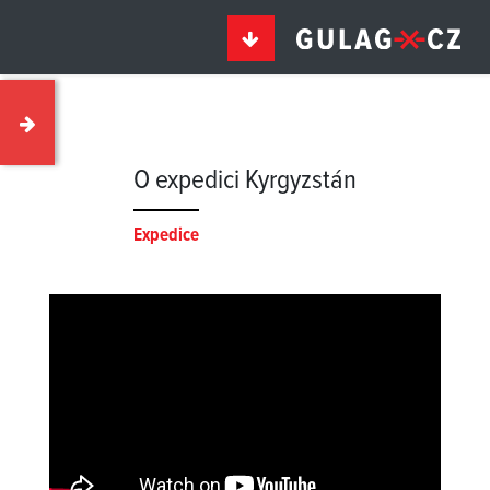
O expedici Kyrgyzstán
Expedice