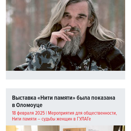
Выставка «Нити памяти» была показана
в Оломоуце
18 февраля 2025 |
Мероприятия для общественности
,
Нити памяти – судьбы женщин в ГУЛАГе