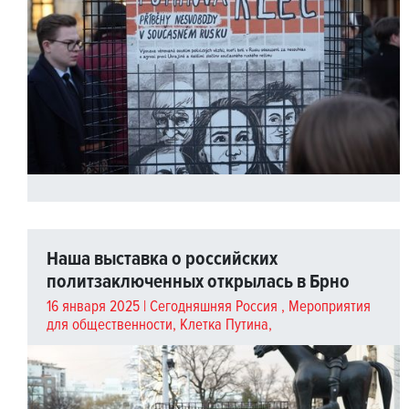
Наша выставка о российских
политзаключенных открылась в Брно
16 января 2025 |
Сегодняшняя Россия
,
Мероприятия
для общественности
,
Клетка Путина
,