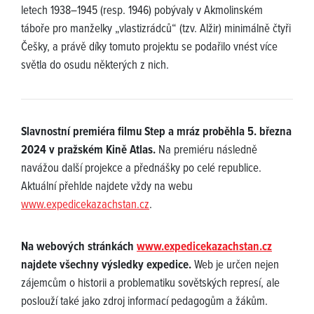
letech 1938–1945 (resp. 1946) pobývaly v Akmolinském
táboře pro manželky „vlastizrádců“ (tzv. Alžir) minimálně čtyři
Češky, a právě díky tomuto projektu se podařilo vnést více
světla do osudu některých z nich.
Slavnostní premiéra filmu Step a mráz proběhla 5. března
2024 v pražském Kině Atlas.
Na premiéru následně
navážou další projekce a přednášky po celé republice.
Aktuální přehlde najdete vždy na webu
www.expedicekazachstan.cz
.
Na webových stránkách
www.expedicekazachstan.cz
najdete všechny výsledky expedice.
Web je určen nejen
zájemcům o historii a problematiku sovětských represí, ale
poslouží také jako zdroj informací pedagogům a žákům.