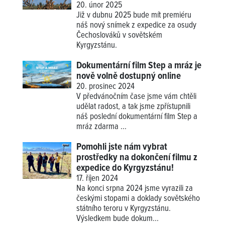
20. únor 2025
Již v dubnu 2025 bude mít premiéru
náš nový snímek z expedice za osudy
Čechoslováků v sovětském
Kyrgyzstánu.
Dokumentární film Step a mráz je
nově volně dostupný online
20. prosinec 2024
V předvánočním čase jsme vám chtěli
udělat radost, a tak jsme zpřístupnili
náš poslední dokumentární film Step a
mráz zdarma ...
Pomohli jste nám vybrat
prostředky na dokončení filmu z
expedice do Kyrgyzstánu!
17. říjen 2024
Na konci srpna 2024 jsme vyrazili za
českými stopami a doklady sovětského
státního teroru v Kyrgyzstánu.
Výsledkem bude dokum...