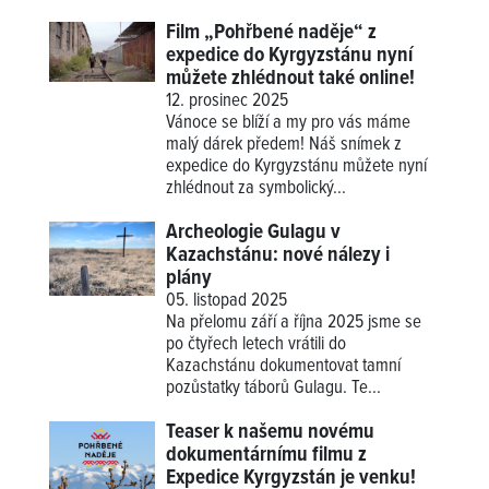
Film „Pohřbené naděje“ z
expedice do Kyrgyzstánu nyní
můžete zhlédnout také online!
12. prosinec 2025
Vánoce se blíží a my pro vás máme
malý dárek předem! Náš snímek z
expedice do Kyrgyzstánu můžete nyní
zhlédnout za symbolický...
Archeologie Gulagu v
Kazachstánu: nové nálezy i
plány
05. listopad 2025
Na přelomu září a října 2025 jsme se
po čtyřech letech vrátili do
Kazachstánu dokumentovat tamní
pozůstatky táborů Gulagu. Te...
Teaser k našemu novému
dokumentárnímu filmu z
Expedice Kyrgyzstán je venku!