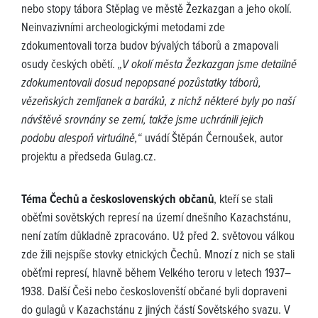
nebo stopy tábora Stěplag ve městě Žezkazgan a jeho okolí.
Neinvazivními archeologickými metodami zde
zdokumentovali torza budov bývalých táborů a zmapovali
osudy českých obětí.
„V okolí města Žezkazgan jsme detailně
zdokumentovali dosud nepopsané pozůstatky táborů,
vězeňských zemljanek a baráků, z nichž některé byly po naší
návštěvě srovnány se zemí, takže jsme uchránili jejich
podobu alespoň virtuálně,“
uvádí Štěpán Černoušek, autor
projektu a předseda Gulag.cz.
Téma Čechů a československých občanů
, kteří se stali
oběťmi sovětských represí na území dnešního Kazachstánu,
není zatím důkladně zpracováno. Už před 2. světovou válkou
zde žili nejspíše stovky etnických Čechů. Mnozí z nich se stali
oběťmi represí, hlavně během Velkého teroru v letech 1937–
1938. Další Češi nebo českoslovenští občané byli dopraveni
do gulagů v Kazachstánu z jiných částí Sovětského svazu. V