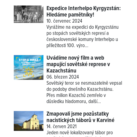
Expedice Interhelpo Kyrgyzstán:
Hledáme pamětníky!
10. červenec 2024
Vyrážíme na expedici do Kyrgyzstánu
po stopách sovětských represí a
československé komuny Interhelpo u
příležitosti 100. výro...
Uvádíme nový film a web
mapující sovětské represe v
Kazachstánu
06. březen 2024
Sovětský teror se nesmazatelně vepsal
do podoby dnešního Kazachstánu.
Přes milion Kazachů zemřelo v
důsledku hladomoru, další...
Zmapovali jsme pozůstatky
nacistických táborů v Karviné
14. červen 2021
Jeden nově lokalizovaný tábor pro