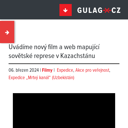
Uvádíme nový film a web mapující
sovětské represe v Kazachstánu
06. březen 2024 |
Filmy
|
Expedice
,
Akce pro veřejnost
,
Expedice „Mrtvý kanál“ (Uzbekistán)