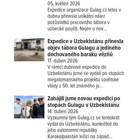
05. květen 2026
Expedice organizace Gulag.cz letos v
dubnu přinesla unikátní nález
pozůstatků pracovního tábora v
uzbecké poušti. Nejen o nov...
Expedice v Uzbekistánu přinesla
objev tábora Gulagu a jediného
dochovaného baráku vězňů
17. duben 2026
V rámci dubnové expedice do
Uzbekistánu jsme se vydali po stopách
megalomanského projektu sovětské
vlády z 50. let známého ja...
Zahájili jsme novou expedici po
stopách Gulagu v Uzbekistánu
14. duben 2026
Výzkumný tým Gulag.cz se tentokrát
vydal do Uzbekistánu, konkrétně do
jeho autonomní republiky
Karakalpakstán ležící na západ...