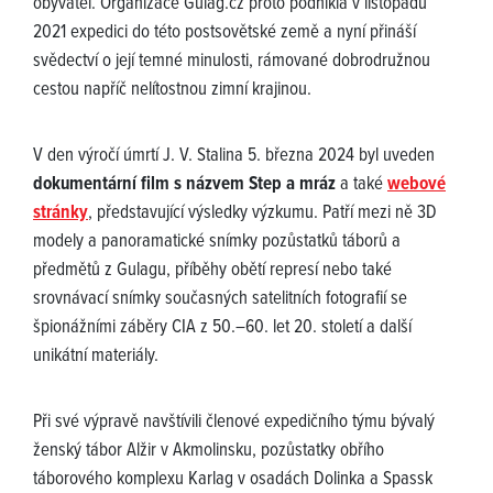
obyvatel. Organizace Gulag.cz proto podnikla v listopadu
2021 expedici do této postsovětské země a nyní přináší
svědectví o její temné minulosti, rámované dobrodružnou
cestou napříč nelítostnou zimní krajinou.
V den výročí úmrtí J. V. Stalina 5. března 2024 byl uveden
dokumentární film s názvem Step a mráz
a také
webové
stránky
, představující výsledky výzkumu. Patří mezi ně 3D
modely a panoramatické snímky pozůstatků táborů a
předmětů z Gulagu, příběhy obětí represí nebo také
srovnávací snímky současných satelitních fotografií se
špionážními záběry CIA z 50.–60. let 20. století a další
unikátní materiály.
Při své výpravě navštívili členové expedičního týmu bývalý
ženský tábor Alžir v Akmolinsku, pozůstatky obřího
táborového komplexu Karlag v osadách Dolinka a Spassk