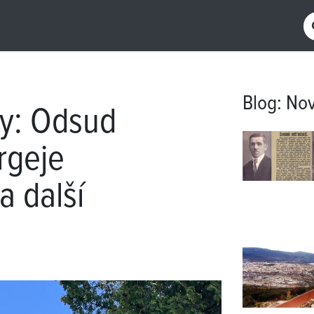
Blog
:
Nov
zy: Odsud
rgeje
a další