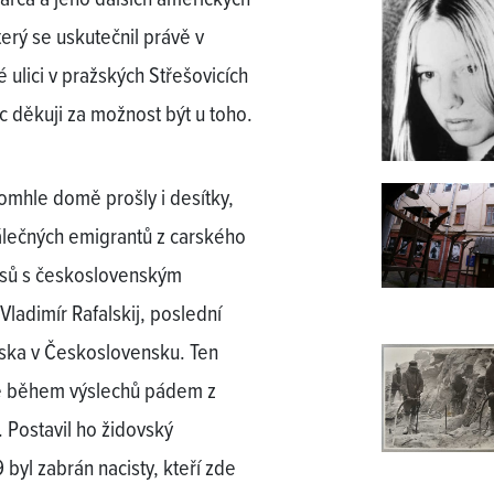
erý se uskutečnil právě v
 ulici v pražských Střešovicích
c děkuji za možnost být u toho.
omhle domě prošly i desítky,
álečných emigrantů z carského
usů s československým
Vladimír Rafalskij, poslední
ska v Československu. Ten
ile během výslechů pádem z
 Postavil ho židovský
byl zabrán nacisty, kteří zde