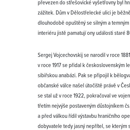
převezen do střešovické vyšetřovny byl hned
zážitek. Dům v Dělostřelecké ulici je běžně
dlouhodobě opuštěný se silným a temným g
interiéru jistě pamatují ony události staré 8
Sergej Vojcechovskij se narodil v roce 188
v roce 1917 se přidal k československým le
sibiřskou anabázi. Pak se připojil k bělo
občanské válce našel útočiště právě v Č
se stal už v roce 1922, pokračoval ve voje
třetím nejvýše postaveným důstojníkem čs
a před válkou řídil výstavbu hraničního op
dobyvatele tedy jasný nepřítel, se kterým si c