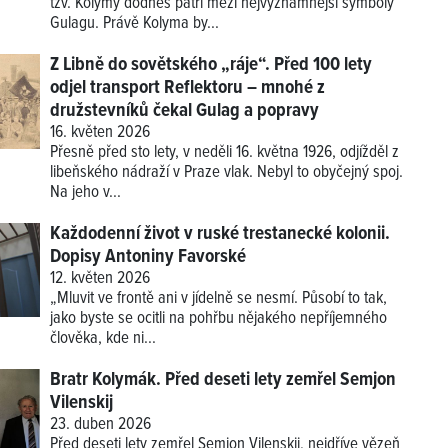
tzv. Kolymy dodnes patří mezi nejvýznamnější symboly
Gulagu. Právě Kolyma by...
Z Libně do sovětského „ráje“. Před 100 lety
odjel transport Reflektoru – mnohé z
družstevníků čekal Gulag a popravy
16. květen 2026
Přesně před sto lety, v neděli 16. května 1926, odjížděl z
libeňského nádraží v Praze vlak. Nebyl to obyčejný spoj.
Na jeho v...
Každodenní život v ruské trestanecké kolonii.
Dopisy Antoniny Favorské
12. květen 2026
„Mluvit ve frontě ani v jídelně se nesmí. Působí to tak,
jako byste se ocitli na pohřbu nějakého nepříjemného
člověka, kde ni...
Bratr Kolymák. Před deseti lety zemřel Semjon
Vilenskij
23. duben 2026
Před deseti lety zemřel Semjon Vilenskij, nejdříve vězeň