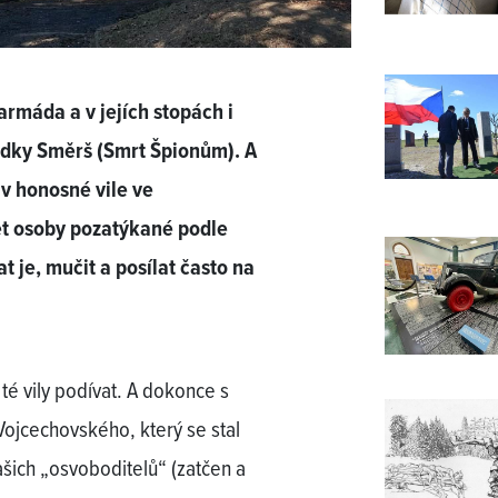
armáda a v jejích stopách i
ědky Směrš (Smrt Špionům). A
 v honosné vile ve
et osoby pozatýkané podle
je, mučit a posílat často na
é vily podívat. A dokonce s
ojcechovského, který se stal
ašich „osvoboditelů“ (zatčen a