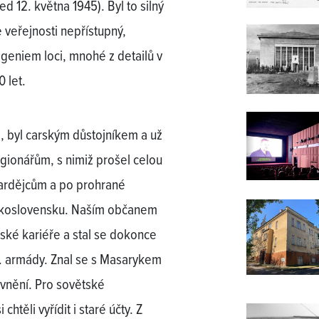
 12. května 1945). Byl to silný
 veřejnosti nepřístupný,
eniem loci, mnohé z detailů v
0 let.
1, byl carským důstojníkem a už
gionářům, s nimiž prošel celou
gvardějcům a po prohrané
eskoslovensku. Naším občanem
nské kariéře a stal se dokonce
. armády. Znal se s Masarykem
evnění. Pro sovětské
htěli vyřídit i staré účty. Z