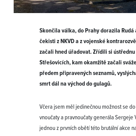
Skončila válka, do Prahy dorazila Rudá 
čekisti z NKVD a z vojenské kontrarozv
začali hned úřadovat. Zřídili si ústřednu
Střešovicích, kam okamžitě začali sváž
předem připravených seznamů, vyslýchat 
smrt dál na východ do gulagů.
Včera jsem měl jedinečnou možnost se do t
vnoučaty a pravnoučaty generála Sergeje V
jednou z prvních obětí této brutální akce n