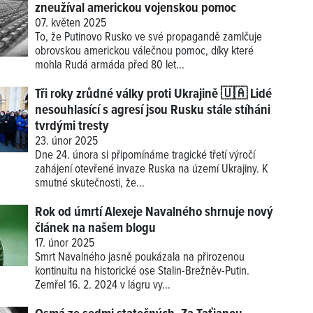
zneužíval americkou vojenskou pomoc
07. květen 2025
To, že Putinovo Rusko ve své propagandě zamlčuje
obrovskou americkou válečnou pomoc, díky které
mohla Rudá armáda před 80 let...
Tři roky zrůdné války proti Ukrajině 🇺🇦 Lidé
nesouhlasící s agresí jsou Rusku stále stíháni
tvrdými tresty
23. únor 2025
Dne 24. února si připomínáme tragické třetí výročí
zahájení otevřené invaze Ruska na území Ukrajiny. K
smutné skutečnosti, že...
Rok od úmrtí Alexeje Navalného shrnuje nový
článek na našem blogu
17. únor 2025
Smrt Navalného jasně poukázala na přirozenou
kontinuitu na historické ose Stalin-Brežněv-Putin.
Zemřel 16. 2. 2024 v lágru vy...