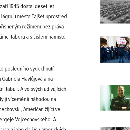
září 1945 dostal deset let
 lágru u města Tajšet uprostřed
e zpřísněným režimem bez práva
ci tábora a s číslem namísto
sto posledního vydechnutí
 Gabriela Havlůjová a na
í tabuli. A ve svých udivujících
ty ji víceméně náhodou na
icechovski, Američan žijící ve
Sergeje Vojcechovského. A
arca a jeho dalších amerických