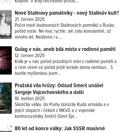
Kolymě. V kraji nechvalně proslu...
Nové Stalinovy památníky - nový Stalinův kult?
21. červen 2025
Počet nově budovaných Stalinových pomníků v Rusku
pořád roste. Ne moc rychle, ale zato konstantně, už
mnoho let. Nedávno i u ...
Gulag v nás, aneb bílá místa v rodinné paměti
12. červen 2025
Kolik je u nás pořád prázdných míst v rodinné paměti a
o čem všem se pořád ještě leckde doma nemluví… S
touhle myšlenkou jsem...
Pražská vila hrůzy: Odsud Smerš unášel
Sergeje Vojcechovského a další
10. květen 2025
Skončila válka, do Prahy dorazila Rudá armáda a v
jejích stopách i čekisti z NKVD a z vojenské
kontrarozvědky Směrš (Smrt Špi...
80 let od konce války: Jak SSSR masivně