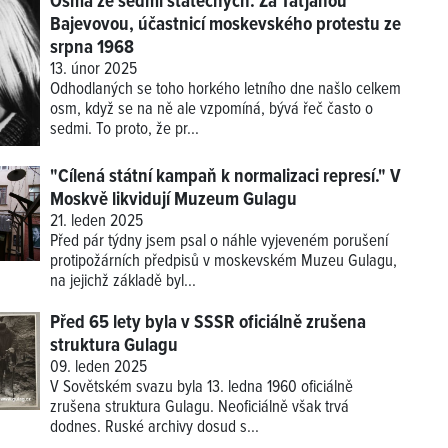
Osmá ze sedmi statečných. Za Taťjanou
Bajevovou, účastnicí moskevského protestu ze
srpna 1968
13. únor 2025
Odhodlaných se toho horkého letního dne našlo celkem
osm, když se na ně ale vzpomíná, bývá řeč často o
sedmi. To proto, že pr...
"Cílená státní kampaň k normalizaci represí." V
Moskvě likvidují Muzeum Gulagu
21. leden 2025
Před pár týdny jsem psal o náhle vyjeveném porušení
protipožárních předpisů v moskevském Muzeu Gulagu,
na jejichž základě byl...
Před 65 lety byla v SSSR oficiálně zrušena
struktura Gulagu
09. leden 2025
V Sovětském svazu byla 13. ledna 1960 oficiálně
zrušena struktura Gulagu. Neoficiálně však trvá
dodnes. Ruské archivy dosud s...