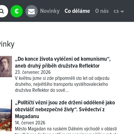
€
Novinky
Co děláme
O nás
cs
inky
„Do konce života vyléčeni od komunismu“,
aneb druhý příběh družstva Reflektor
23. červenec 2026
V květnu jsme si zde připomněli sto let od odjezdu
druhého, největšího transportu vystěhovaleckého
družstva Reflektor do sově...
„Političtí vězni jsou zde drženi odděleně jako
obzvlášť nebezpečné živly“. Svědectví z
Magadanu
14. červen 2026
Město Magadan na ruském Dálném východě v oblasti