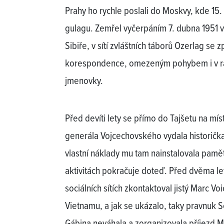
Prahy ho rychle poslali do Moskvy, kde 15. 
gulagu. Zemřel vyčerpáním 7. dubna 1951 v
Sibiře, v sítí zvláštních táborů Ozerlag s
korespondence, omezeným pohybem i v rám
jmenovky.
Před devíti lety se přímo do Tajšetu na mí
generála Vojcechovského vydala historička
vlastní náklady mu tam nainstalovala pamětn
aktivitách pokračuje doteď. Před dvěma le
sociálních sítích zkontaktoval jistý Marc Vo
Vietnamu, a jak se ukázalo, taky pravnuk 
Gábina neváhala a zorganizovala příjezd M