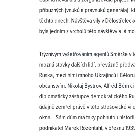
příbuzných (vnuků a pravnuků generála), kt
těchto dnech. Návštěva vily v Dělostřelecké
byla jedním z vrcholů této návštěvy a já mo
Trýznivým vyšetřováním agentů Směrše v t
možná stovky dalších lidí, převážně předv
Ruska, mezi nimi mnoho Ukrajinců i Bělor
občanstvím. Nikolaj Bystrov, Alfréd Bém či 
diplomatický zástupce demokratického Ru
údajně zemřel právě v této střešovické v
okna… Sám dům má taky pohnutou historii.
podnikatel Marek Rozentahl, v březnu 1939 