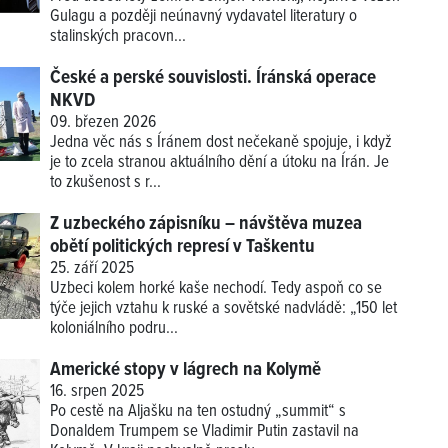
Gulagu a později neúnavný vydavatel literatury o
stalinských pracovn...
České a perské souvislosti. Íránská operace
NKVD
09. březen 2026
Jedna věc nás s Íránem dost nečekaně spojuje, i když
je to zcela stranou aktuálního dění a útoku na Írán. Je
to zkušenost s r...
Z uzbeckého zápisníku – návštěva muzea
obětí politických represí v Taškentu
25. září 2025
Uzbeci kolem horké kaše nechodí. Tedy aspoň co se
týče jejich vztahu k ruské a sovětské nadvládě: „150 let
koloniálního podru...
Americké stopy v lágrech na Kolymě
16. srpen 2025
Po cestě na Aljašku na ten ostudný „summit“ s
Donaldem Trumpem se Vladimir Putin zastavil na