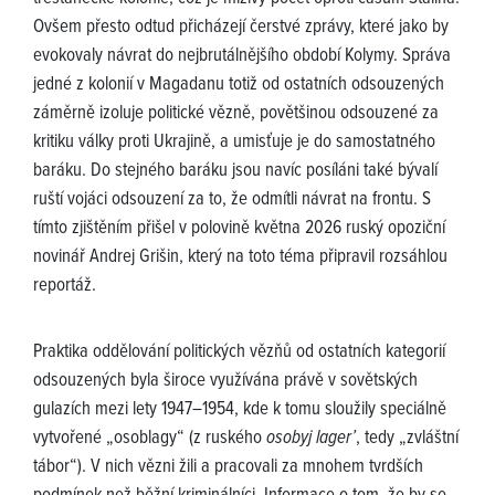
Ovšem přesto odtud přicházejí čerstvé zprávy, které jako by
evokovaly návrat do nejbrutálnějšího období Kolymy. Správa
jedné z kolonií v Magadanu totiž od ostatních odsouzených
záměrně izoluje politické vězně, povětšinou odsouzené za
kritiku války proti Ukrajině, a umisťuje je do samostatného
baráku. Do stejného baráku jsou navíc posíláni také bývalí
ruští vojáci odsouzení za to, že odmítli návrat na frontu. S
tímto zjištěním přišel v polovině května 2026 ruský opoziční
novinář Andrej Grišin, který na toto téma připravil rozsáhlou
reportáž.
Praktika oddělování politických vězňů od ostatních kategorií
odsouzených byla široce využívána právě v sovětských
gulazích mezi lety 1947–1954, kde k tomu sloužily speciálně
vytvořené „osoblagy“ (z ruského
osobyj lager’
, tedy „zvláštní
tábor“). V nich vězni žili a pracovali za mnohem tvrdších