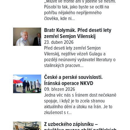
„Mluvit ve frontě ani v jídelně se nesmí.
Působí to tak, jako byste se ocitli na
pohřbu nějakého nepříjemného
člověka, kde ni...
Bratr Kolymák. Před deseti lety
zemřel Semjon Vilenskij
23. duben 2026
Před deseti lety zemřel Semjon
Vilenskij, nejdříve vězeň Gulagu a
později neúnavný vydavatel literatury o
stalinských pracovn...
České a perské souvislosti.
Íránská operace NKVD
09. březen 2026
Jedna věc nás s Íránem dost nečekaně
spojuje, i když je to zcela stranou
aktuálního dění a útoku na Írán. Je to
zkušenost s r...
Z uzbeckého zápisníku –