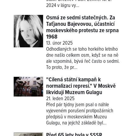
2024 v lágru vy...
Osmá ze sedmi statečných. Za
Taťjanou Bajevovou, účastnicí
moskevského protestu ze srpna
1968
13. únor 2025
Odhodlaných se toho horkého letního
dne našlo celkem osm, když se na ně
ale vzpomíná, bývá řeč často o sedmi.
To proto, že pr...
"Cílená státní kampaň k
normalizaci represí." V Moskvě
likvidují Muzeum Gulagu
21. leden 2025
Před pár týdny jsem psal o náhle
vyjeveném porušení protipožárních
předpisů v moskevském Muzeu
Gulagu, na jejichž základě byl...
Před 65 lety byla v SSSR