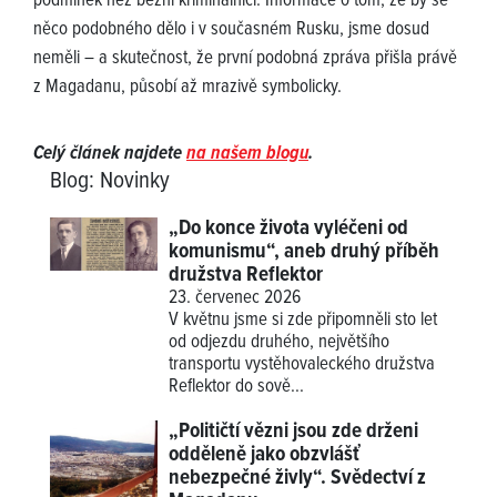
podmínek než běžní kriminálníci. Informace o tom, že by se
něco podobného dělo i v současném Rusku, jsme dosud
neměli – a skutečnost, že první podobná zpráva přišla právě
z Magadanu, působí až mrazivě symbolicky.
Celý článek najdete
na našem blogu
.
Blog
:
Novinky
„Do konce života vyléčeni od
komunismu“, aneb druhý příběh
družstva Reflektor
23. červenec 2026
V květnu jsme si zde připomněli sto let
od odjezdu druhého, největšího
transportu vystěhovaleckého družstva
Reflektor do sově...
„Političtí vězni jsou zde drženi
odděleně jako obzvlášť
nebezpečné živly“. Svědectví z