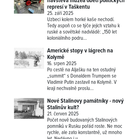
návštěva muzea obětí politických
represí v Taškentu
25. září 2025
Uzbeci kolem horké kaše nechodí.
Tedy aspoň co se týče jejich vztahu k
ruské a sovětské nadvládě: „150 let
koloniálního podru...
Americké stopy v lágrech na
Kolymě
16. srpen 2025
Po cestě na Aljašku na ten ostudný
„summit“ s Donaldem Trumpem se
Vladimir Putin zastavil na Kolymě. V
kraji nechvalně proslu...
Nové Stalinovy památníky - nový
Stalinův kult?
21. červen 2025
Počet nově budovaných Stalinových
pomníků v Rusku pořád roste. Ne moc
rychle, ale zato konstantně, už mnoho
let. Nedávno i u ...