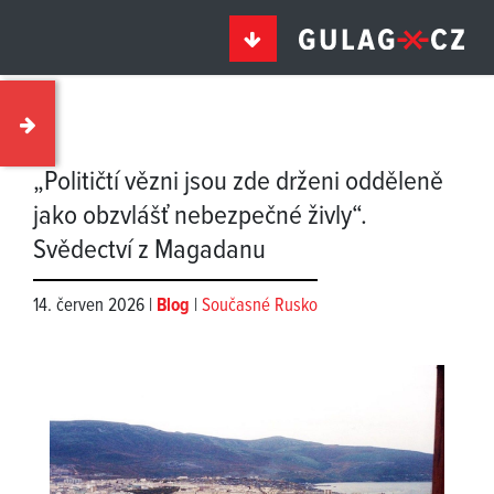
„Političtí vězni jsou zde drženi odděleně
jako obzvlášť nebezpečné živly“.
Svědectví z Magadanu
14. červen 2026 |
Blog
|
Současné Rusko