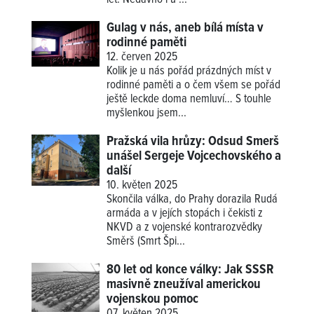
Gulag v nás, aneb bílá místa v
rodinné paměti
12. červen 2025
Kolik je u nás pořád prázdných míst v
rodinné paměti a o čem všem se pořád
ještě leckde doma nemluví… S touhle
myšlenkou jsem...
Pražská vila hrůzy: Odsud Smerš
unášel Sergeje Vojcechovského a
další
10. květen 2025
Skončila válka, do Prahy dorazila Rudá
armáda a v jejích stopách i čekisti z
NKVD a z vojenské kontrarozvědky
Směrš (Smrt Špi...
80 let od konce války: Jak SSSR
masivně zneužíval americkou
vojenskou pomoc
07. květen 2025