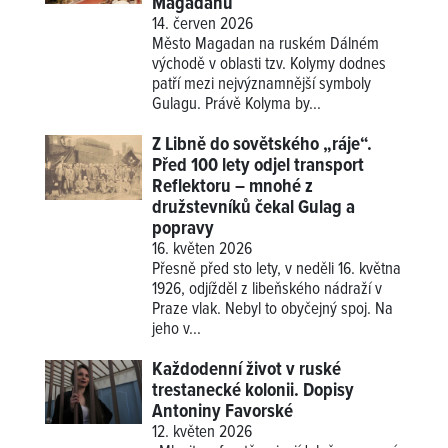
Magadanu
14. červen 2026
Město Magadan na ruském Dálném
východě v oblasti tzv. Kolymy dodnes
patří mezi nejvýznamnější symboly
Gulagu. Právě Kolyma by...
Z Libně do sovětského „ráje“.
Před 100 lety odjel transport
Reflektoru – mnohé z
družstevníků čekal Gulag a
popravy
16. květen 2026
Přesně před sto lety, v neděli 16. května
1926, odjížděl z libeňského nádraží v
Praze vlak. Nebyl to obyčejný spoj. Na
jeho v...
Každodenní život v ruské
trestanecké kolonii. Dopisy
Antoniny Favorské
12. květen 2026