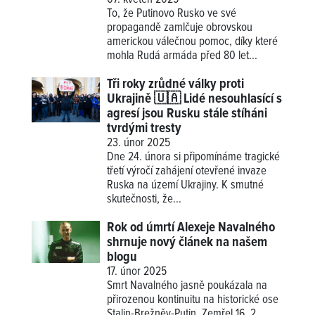
To, že Putinovo Rusko ve své
propagandě zamlčuje obrovskou
americkou válečnou pomoc, díky které
mohla Rudá armáda před 80 let...
Tři roky zrůdné války proti
Ukrajině 🇺🇦 Lidé nesouhlasící s
agresí jsou Rusku stále stíháni
tvrdými tresty
23. únor 2025
Dne 24. února si připomínáme tragické
třetí výročí zahájení otevřené invaze
Ruska na území Ukrajiny. K smutné
skutečnosti, že...
Rok od úmrtí Alexeje Navalného
shrnuje nový článek na našem
blogu
17. únor 2025
Smrt Navalného jasně poukázala na
přirozenou kontinuitu na historické ose
Stalin-Brežněv-Putin. Zemřel 16. 2.