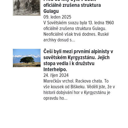
oficiálně zrušena struktura
Gulagu
09. leden 2025
V Sovětském svazu byla 13. ledna 1960
oficiálně zrušena struktura Gulagu.
Neoficiálně však trvá dodnes. Ruské
archivy dosud s...
Češi byli mezi prvními alpinisty v
sovětském Kyrgyzstánu. Jejich
stopa vedla i k družstvu
Interhelpo.
24. říjen 2024
Marečkův vrchol. Rackova chata. To
vše kousek od Biškeku. Věděli jste, že v
historii dobývání hor v Kyrgyzstánu je
opravdu ho...