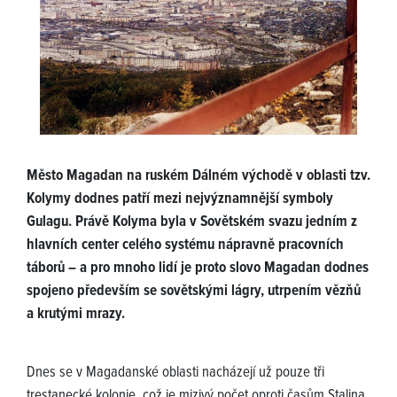
Město Magadan na ruském Dálném východě v oblasti tzv.
Kolymy dodnes patří mezi nejvýznamnější symboly
Gulagu. Právě Kolyma byla v Sovětském svazu jedním z
hlavních center celého systému nápravně pracovních
táborů – a pro mnoho lidí je proto slovo Magadan dodnes
spojeno především se sovětskými lágry, utrpením vězňů
a krutými mrazy.
Dnes se v Magadanské oblasti nacházejí už pouze tři
trestanecké kolonie, což je mizivý počet oproti časům Stalina.