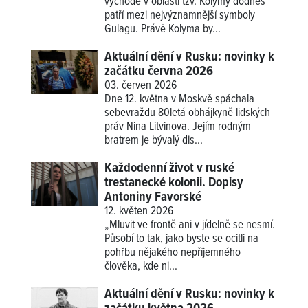
východě v oblasti tzv. Kolymy dodnes
patří mezi nejvýznamnější symboly
Gulagu. Právě Kolyma by...
Aktuální dění v Rusku: novinky k
začátku června 2026
03. červen 2026
Dne 12. května v Moskvě spáchala
sebevraždu 80letá obhájkyně lidských
práv Nina Litvinova. Jejím rodným
bratrem je bývalý dis...
Každodenní život v ruské
trestanecké kolonii. Dopisy
Antoniny Favorské
12. květen 2026
„Mluvit ve frontě ani v jídelně se nesmí.
Působí to tak, jako byste se ocitli na
pohřbu nějakého nepříjemného
člověka, kde ni...
Aktuální dění v Rusku: novinky k