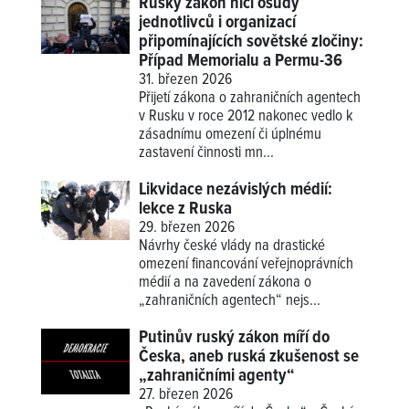
Ruský zákon ničí osudy
jednotlivců i organizací
připomínajících sovětské zločiny:
Případ Memorialu a Permu-36
31. březen 2026
Přijetí zákona o zahraničních agentech
v Rusku v roce 2012 nakonec vedlo k
zásadnímu omezení či úplnému
zastavení činnosti mn...
Likvidace nezávislých médií:
lekce z Ruska
29. březen 2026
Návrhy české vlády na drastické
omezení financování veřejnoprávních
médií a na zavedení zákona o
„zahraničních agentech“ nejs...
Putinův ruský zákon míří do
Česka, aneb ruská zkušenost se
„zahraničními agenty“
27. březen 2026