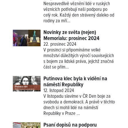
Nespravedlivě věznění lidé v ruských
věznicích potřebují naši podporu po
celý rok. Každý den strávený daleko od
rodiny za mří...
Novinky ze světa (nejen)
Memorialu: prosinec 2024
22. prosinec 2024
V prosinci si připomínáme velké
množství důležitých výročí souvisejících
s bojem za lidská práva, jejichž značná
část se přím...
Putinova klec byla k vidění na
náměstí Republiky
12. listopad 2024
V listopadu slavíme v ČR Den boje za
svobodu a demokracii. A právě v těchto
dnech si mohli lidé na náměstí
Republiky v Praze ...
Psaní dopisů na podporu