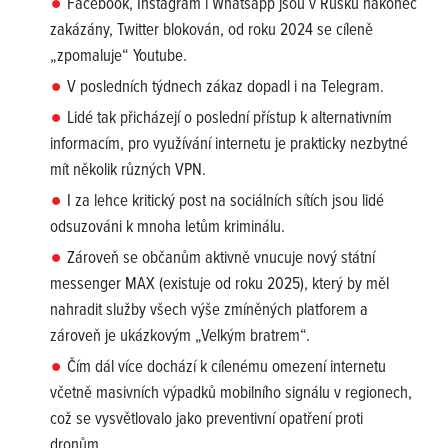
Facebook, Instagram i Whatsapp jsou v Rusku nakonec
zakázány, Twitter blokován, od roku 2024 se cíleně
„zpomaluje“ Youtube.
V posledních týdnech zákaz dopadl i na Telegram.
Lidé tak přicházejí o poslední přístup k alternativním
informacím, pro využívání internetu je prakticky nezbytné
mít několik různých VPN.
I za lehce kritický post na sociálních sítích jsou lidé
odsuzováni k mnoha letům kriminálu.
Zároveň se občanům aktivně vnucuje nový státní
messenger MAX (existuje od roku 2025), který by měl
nahradit služby všech výše zmíněných platforem a
zároveň je ukázkovým „Velkým bratrem“.
Čím dál více dochází k cílenému omezení internetu
včetně masivních výpadků mobilního signálu v regionech,
což se vysvětlovalo jako preventivní opatření proti
dronům.