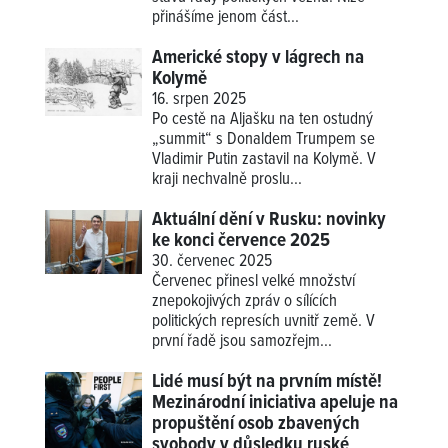
přinášíme jenom část...
Americké stopy v lágrech na
Kolymě
16. srpen 2025
Po cestě na Aljašku na ten ostudný
„summit“ s Donaldem Trumpem se
Vladimir Putin zastavil na Kolymě. V
kraji nechvalně proslu...
Aktuální dění v Rusku: novinky
ke konci července 2025
30. červenec 2025
Červenec přinesl velké množství
znepokojivých zpráv o sílících
politických represích uvnitř země. V
první řadě jsou samozřejm...
Lidé musí být na prvním místě!
Mezinárodní iniciativa apeluje na
propuštění osob zbavených
svobody v důsledku ruské