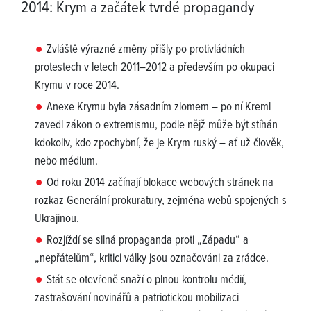
2014: Krym a začátek tvrdé propagandy
Zvláště výrazné změny přišly po protivládních
protestech v letech 2011–2012 a především po okupaci
Krymu v roce 2014.
Anexe Krymu byla zásadním zlomem – po ní Kreml
zavedl zákon o extremismu, podle nějž může být stíhán
kdokoliv, kdo zpochybní, že je Krym ruský – ať už člověk,
nebo médium.
Od roku 2014 začínají blokace webových stránek na
rozkaz Generální prokuratury, zejména webů spojených s
Ukrajinou.
Rozjíždí se silná propaganda proti „Západu“ a
„nepřátelům“, kritici války jsou označováni za zrádce.
Stát se otevřeně snaží o plnou kontrolu médií,
zastrašování novinářů a patriotickou mobilizaci