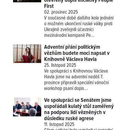
otevřený dopis iniciativy People
First
02. prosinec 2025
V současné době dalšího kola jednání
o možném ukončení ruské války proti
Ukrajině zveřejnili účastníci
mezinárodní kampaně Pe...
Adventní přání politickým
vězňům budete moci napsat v
Knihovně Václava Havla
25. listopad 2025
Ve spolupráci s Knihovnou Václava
Havla jsme na adventní neděli 7.
prosince připravili speciální vánoční
workshop psaní dopis...
Ve spolupráci se Senátem jsme
uspořádali kulatý stůl zaměřený
na podporu lidí vězněných v
důsledku ruské agrese
11. listopad 2025