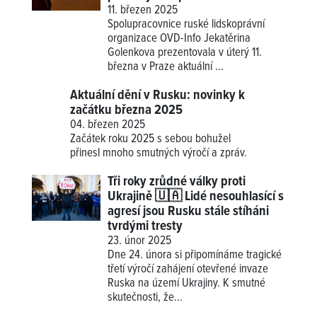
11. březen 2025
Spolupracovnice ruské lidskoprávní
organizace OVD-Info Jekatěrina
Golenkova prezentovala v úterý 11.
března v Praze aktuální ...
Aktuální dění v Rusku: novinky k
začátku března 2025
04. březen 2025
Začátek roku 2025 s sebou bohužel
přinesl mnoho smutných výročí a zpráv.
Tři roky zrůdné války proti
Ukrajině 🇺🇦 Lidé nesouhlasící s
agresí jsou Rusku stále stíháni
tvrdými tresty
23. únor 2025
Dne 24. února si připomínáme tragické
třetí výročí zahájení otevřené invaze
Ruska na území Ukrajiny. K smutné
skutečnosti, že...