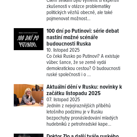
Cílem setkání bylo vyměnit si expertní
zkušenosti v otázce problematiky
politických vězňů obecně, ale také
pojmenovat možnost...
100 dní po Putinovi: série debat
nastíní možné scénáře
budoucnosti Ruska
10. listopad 2025
Co čeká Rusko po Putinovi? A existuje
vůbec šance, že se země vydá
demokratickou cestou? O budoucnosti
ruské společnosti i o ...
Aktuální dění v Rusku: novinky k
začátku listopadu 2025
07. listopad 2025
Jedním z nejvýraznějších příběhů
letošního podzimu je v Rusku
bezpochyby pronásledování mladých
hudebníků z petrohradské kape...
Doktor Zlo a další tváře ruského