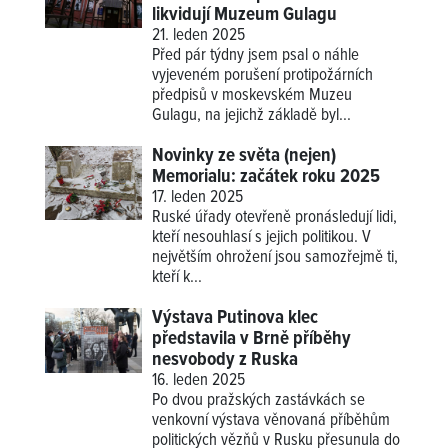
likvidují Muzeum Gulagu
21. leden 2025
Před pár týdny jsem psal o náhle
vyjeveném porušení protipožárních
předpisů v moskevském Muzeu
Gulagu, na jejichž základě byl...
Novinky ze světa (nejen)
Memorialu: začátek roku 2025
17. leden 2025
Ruské úřady otevřeně pronásledují lidi,
kteří nesouhlasí s jejich politikou. V
největším ohrožení jsou samozřejmě ti,
kteří k...
Výstava Putinova klec
představila v Brně příběhy
nesvobody z Ruska
16. leden 2025
Po dvou pražských zastávkách se
venkovní výstava věnovaná příběhům
politických vězňů v Rusku přesunula do