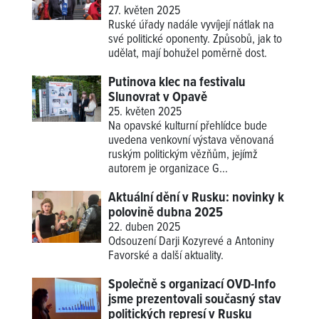
27. květen 2025
Ruské úřady nadále vyvíjejí nátlak na
své politické oponenty. Způsobů, jak to
udělat, mají bohužel poměrně dost.
Putinova klec na festivalu
Slunovrat v Opavě
25. květen 2025
Na opavské kulturní přehlídce bude
uvedena venkovní výstava věnovaná
ruským politickým vězňům, jejímž
autorem je organizace G...
Aktuální dění v Rusku: novinky k
polovině dubna 2025
22. duben 2025
Odsouzení Darji Kozyrevé a Antoniny
Favorské a další aktuality.
Společně s organizací OVD-Info
jsme prezentovali současný stav
politických represí v Rusku