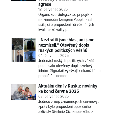
agrese
18. červenec 2025
Organizace Gulag.cz se připojila k
mezinárodní kampani People First
usilující o propuštění lidí vězněných
kvůli ruské války p...
„Neztratili jsme hlas, ani jsme
nezmizeli.“ Otevřený dopis
ruských politických vězňů
04. červenec 2025
Jedenáct ruských politických vězňů
podepsalo otevřený dopis světovým
lídrům. Signatáři vyzývají k okamžitému
propuštění nemoc...
Aktuální dění v Rusku: novinky
ke konci června 2025
03. červenec 2025
Jednou z nejvýznamnějších červnových
zpráv bylo propuštění opozičního
aktivisty Sjarheje Cichanouského z