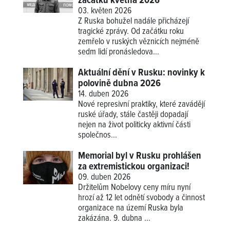
začátku května 2026
03. květen 2026
Z Ruska bohužel nadále přicházejí
tragické zprávy. Od začátku roku
zemřelo v ruských věznicích nejméně
sedm lidí pronásledova...
Aktuální dění v Rusku: novinky k
polovině dubna 2026
14. duben 2026
Nové represivní praktiky, které zavádějí
ruské úřady, stále častěji dopadají
nejen na život politicky aktivní části
společnos...
Memorial byl v Rusku prohlášen
za extremistickou organizaci!
09. duben 2026
Držitelům Nobelovy ceny míru nyní
hrozí až 12 let odnětí svobody a činnost
organizace na území Ruska byla
zakázána. 9. dubna ...