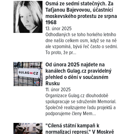
Osmá ze sedmi statečných. Za
Taťjanou Bajevovou, účastnicí
moskevského protestu ze srpna
1968
13. únor 2025
Odhodlaných se toho horkého letního
dne našlo celkem osm, když se na ně
ale vzpomíná, bývá řeč často o sedmi.
To proto, že pr...
Od února 2025 najdete na
kanálech Gulag.cz pravidelný
přehled o dění v současném
Rusku
11. únor 2025
Organizace Gulag.cz dlouhodobě
spolupracuje se sdružením Memorial.
Společně realizujeme řadu projektů a
podporujeme členy Mem...
"Cílená státní kampaň k
normalizaci represí." V Moskvě