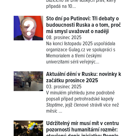
blížícícho se Dne lidských práv, který
připadá na 10...
Sto dní po Putinovi: Tři debaty o
budoucnosti Ruska a o tom, proč
má smysl uvažovat o naději
08. prosinec 2025
Na konci listopadu 2025 uspořádala
organizace Gulag.cz ve spolupráci s
Memorialem a třemi českými
univerzitami sérii veřejnýc...
Aktuální dění v Rusku: novinky k
začátku prosince 2025
03. prosinec 2025
V minulém přehledu jsme podrobně
popsali případ petrohradské kapely
Stoptime
, jejíž členové strávili více než
měsíc ...
Udržitelný mír musí mít v centru
pozornosti humanitární rozměr: