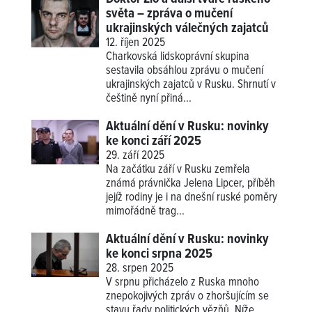
světa – zpráva o mučení
ukrajinských válečných zajatců
12. říjen 2025
Charkovská lidskoprávní skupina
sestavila obsáhlou zprávu o mučení
ukrajinských zajatců v Rusku. Shrnutí v
češtině nyní přiná...
Aktuální dění v Rusku: novinky
ke konci září 2025
29. září 2025
Na začátku září v Rusku zemřela
známá právnička Jelena Lipcer, příběh
jejíž rodiny je i na dnešní ruské poměry
mimořádně trag...
Aktuální dění v Rusku: novinky
ke konci srpna 2025
28. srpen 2025
V srpnu přicházelo z Ruska mnoho
znepokojivých zpráv o zhoršujícím se
stavu řady politických vězňů. Níže