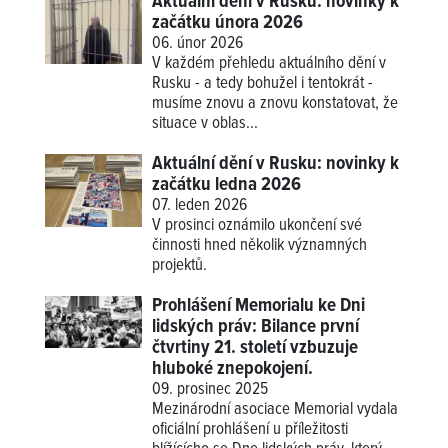
Aktuální dění v Rusku: novinky k
začátku února 2026
06. únor 2026
V každém přehledu aktuálního dění v
Rusku - a tedy bohužel i tentokrát -
musíme znovu a znovu konstatovat, že
situace v oblas...
Aktuální dění v Rusku: novinky k
začátku ledna 2026
07. leden 2026
V prosinci oznámilo ukončení své
činnosti hned několik významných
projektů.
Prohlášení Memorialu ke Dni
lidských práv: Bilance první
čtvrtiny 21. století vzbuzuje
hluboké znepokojení.
09. prosinec 2025
Mezinárodní asociace Memorial vydala
oficiální prohlášení u příležitosti