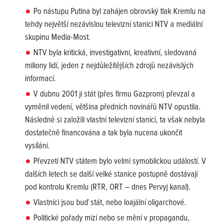
Po nástupu Putina byl zahájen obrovský tlak Kremlu na
tehdy největší nezávislou televizní stanici NTV a mediální
skupinu Media-Most.
NTV byla kritická, investigativní, kreativní, sledovaná
miliony lidí, jeden z nejdůležitějších zdrojů nezávislých
informací.
V dubnu 2001 ji stát (přes firmu Gazprom) převzal a
vyměnil vedení, většina předních novinářů NTV opustila.
Následně si založili vlastní televizní stanici, ta však nebyla
dostatečně financována a tak byla nucena ukončit
vysílání.
Převzetí NTV státem bylo velmi symoblickou událostí. V
dalších letech se další velké stanice postupně dostávají
pod kontrolu Kremlu (RTR, ORT – dnes Pervyj kanal).
Vlastníci jsou buď stát, nebo loajální oligarchové.
Politické pořady mizí nebo se mění v propagandu,