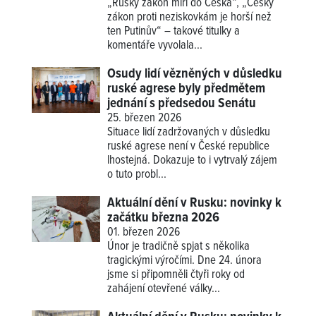
„Ruský zákon míří do Česka“, „Český
zákon proti neziskovkám je horší než
ten Putinův“ – takové titulky a
komentáře vyvolala...
Osudy lidí vězněných v důsledku
ruské agrese byly předmětem
jednání s předsedou Senátu
25. březen 2026
Situace lidí zadržovaných v důsledku
ruské agrese není v České republice
lhostejná. Dokazuje to i vytrvalý zájem
o tuto probl...
Aktuální dění v Rusku: novinky k
začátku března 2026
01. březen 2026
Únor je tradičně spjat s několika
tragickými výročími. Dne 24. února
jsme si připomněli čtyři roky od
zahájení otevřené války...