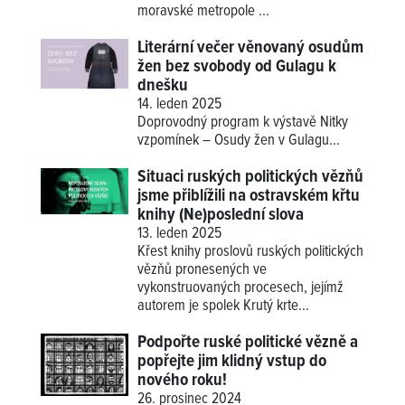
moravské metropole ...
Literární večer věnovaný osudům
žen bez svobody od Gulagu k
dnešku
14. leden 2025
Doprovodný program k výstavě
Nitky
vzpomínek – Osudy žen v Gulagu
...
Situaci ruských politických vězňů
jsme přiblížili na ostravském křtu
knihy (Ne)poslední slova
13. leden 2025
Křest knihy proslovů ruských politických
vězňů pronesených ve
vykonstruovaných procesech, jejímž
autorem je spolek Krutý krte...
Podpořte ruské politické vězně a
popřejte jim klidný vstup do
nového roku!
26. prosinec 2024