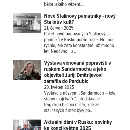
běloruského vězení. ...
Nové Stalinovy památníky - nový
Stalinův kult?
21. červen 2025
Počet nově budovaných Stalinových
pomníků v Rusku pořád roste. Ne moc
rychle, ale zato konstantně, už mnoho
let. Nedávno i u ...
Výstava věnovaná popravišti v
ruském Sandarmochu a jeho
objeviteli Juriji Dmitrijevovi
zamířila do Pardubic
29. květen 2025
Výstava s názvem „Sandarmoch – kde
stomy mají tváře“, představuje
tragickou historii místa, kde za
stalinských čistek byly po...
Aktuální dění v Rusku: novinky
ke konci května 2025