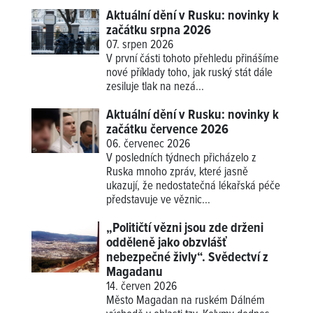
Aktuální dění v Rusku: novinky k
začátku srpna 2026
07. srpen 2026
V první části tohoto přehledu přinášíme
nové příklady
toho, jak ruský stát dále
zesiluje tlak na nezá...
Aktuální dění v Rusku: novinky k
začátku července 2026
06. červenec 2026
V posledních týdnech přicházelo z
Ruska mnoho zpráv, které jasně
ukazují, že nedostatečná lékařská péče
představuje ve věznic...
„Političtí vězni jsou zde drženi
odděleně jako obzvlášť
nebezpečné živly“. Svědectví z
Magadanu
14. červen 2026
Město Magadan na ruském Dálném