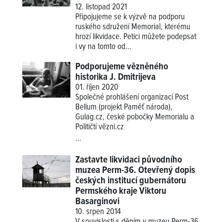
12. listopad 2021
Připojujeme se k výzvě na podporu
ruského sdružení Memorial, kterému
hrozí likvidace. Petici můžete podepsat
i vy na tomto od...
Podporujeme vězněného
historika J. Dmitrijeva
01. říjen 2020
Společné prohlášení organizací Post
Bellum (projekt Paměť národa),
Gulag.cz, české pobočky Memorialu a
Političtí vězni.cz
...
Zastavte likvidaci původního
muzea Perm-36. Otevřený dopis
českých institucí gubernátoru
Permského kraje Viktoru
Basarginovi
10. srpen 2014
V souvislosti s děním v muzeu Perm-36