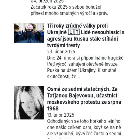
04. březen 2025
Začátek roku 2025 s sebou bohužel
přinesl mnoho smutných výročí a zpráv.
Tři roky zrůdné války proti
Ukrajině 🇺🇦 Lidé nesouhlasící s
agresí jsou Rusku stále stíháni
tvrdými tresty
23. únor 2025
Dne 24. února si připomínáme tragické
třetí výročí zahájení otevřené invaze
Ruska na území Ukrajiny. K smutné
skutečnosti, že...
Osmá ze sedmi statečných. Za
Taťjanou Bajevovou, účastnicí
moskevského protestu ze srpna
1968
13. únor 2025
Odhodlaných se toho horkého letního
dne našlo celkem osm, když se na ně
ale vzpomíná, bývá řeč často o sedmi.