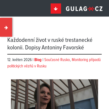
Každodenní život v ruské trestanecké
kolonii. Dopisy Antoniny Favorské
12. květen 2026 |
Blog
|
Současné Rusko
,
Monitoring případů
politických vězňů v Rusku