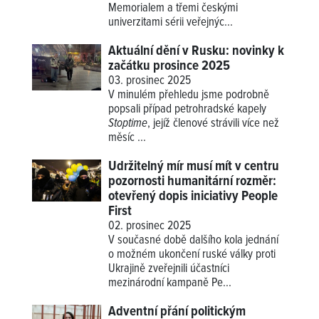
Memorialem a třemi českými
univerzitami sérii veřejnýc...
Aktuální dění v Rusku: novinky k
začátku prosince 2025
03. prosinec 2025
V minulém přehledu jsme podrobně
popsali případ petrohradské kapely
Stoptime
, jejíž členové strávili více než
měsíc ...
Udržitelný mír musí mít v centru
pozornosti humanitární rozměr:
otevřený dopis iniciativy People
First
02. prosinec 2025
V současné době dalšího kola jednání
o možném ukončení ruské války proti
Ukrajině zveřejnili účastníci
mezinárodní kampaně Pe...
Adventní přání politickým