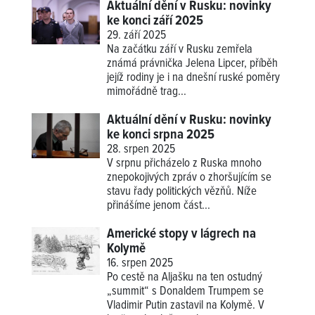
Aktuální dění v Rusku: novinky
ke konci září 2025
29. září 2025
Na začátku září v Rusku zemřela
známá právnička Jelena Lipcer, příběh
jejíž rodiny je i na dnešní ruské poměry
mimořádně trag...
Aktuální dění v Rusku: novinky
ke konci srpna 2025
28. srpen 2025
V srpnu přicházelo z Ruska mnoho
znepokojivých zpráv o zhoršujícím se
stavu řady politických vězňů. Níže
přinášíme jenom část...
Americké stopy v lágrech na
Kolymě
16. srpen 2025
Po cestě na Aljašku na ten ostudný
„summit“ s Donaldem Trumpem se
Vladimir Putin zastavil na Kolymě. V