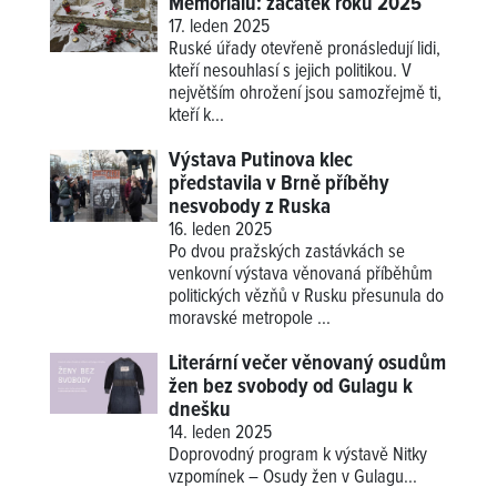
Memorialu: začátek roku 2025
17. leden 2025
Ruské úřady otevřeně pronásledují lidi,
kteří nesouhlasí s jejich politikou. V
největším ohrožení jsou samozřejmě ti,
kteří k...
Výstava Putinova klec
představila v Brně příběhy
nesvobody z Ruska
16. leden 2025
Po dvou pražských zastávkách se
venkovní výstava věnovaná příběhům
politických vězňů v Rusku přesunula do
moravské metropole ...
Literární večer věnovaný osudům
žen bez svobody od Gulagu k
dnešku
14. leden 2025
Doprovodný program k výstavě
Nitky
vzpomínek – Osudy žen v Gulagu
...