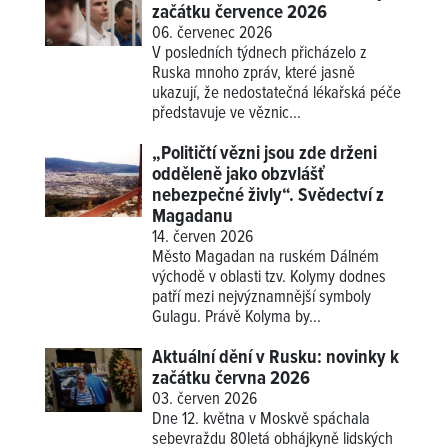
začátku července 2026
06. červenec 2026
V posledních týdnech přicházelo z
Ruska mnoho zpráv, které jasně
ukazují, že nedostatečná lékařská péče
představuje ve věznic...
„Političtí vězni jsou zde drženi
odděleně jako obzvlášť
nebezpečné živly“. Svědectví z
Magadanu
14. červen 2026
Město Magadan na ruském Dálném
východě v oblasti tzv. Kolymy dodnes
patří mezi nejvýznamnější symboly
Gulagu. Právě Kolyma by...
Aktuální dění v Rusku: novinky k
začátku června 2026
03. červen 2026
Dne 12. května v Moskvě spáchala
sebevraždu 80letá obhájkyně lidských