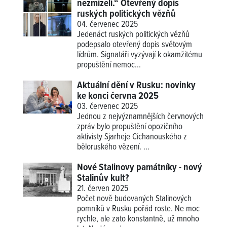
nezmizeli.“ Otevřený dopis
ruských politických vězňů
04. červenec 2025
Jedenáct ruských politických vězňů
podepsalo otevřený dopis světovým
lídrům. Signatáři vyzývají k okamžitému
propuštění nemoc...
Aktuální dění v Rusku: novinky
ke konci června 2025
03. červenec 2025
Jednou z nejvýznamnějších červnových
zpráv bylo propuštění opozičního
aktivisty Sjarheje Cichanouského z
běloruského vězení. ...
Nové Stalinovy památníky - nový
Stalinův kult?
21. červen 2025
Počet nově budovaných Stalinových
pomníků v Rusku pořád roste. Ne moc
rychle, ale zato konstantně, už mnoho