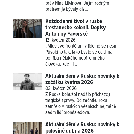
práv Nina Litvinova. Jejím rodným
bratrem je bývalý dis...
Každodenní život v ruské
trestanecké kolonii. Dopisy
Antoniny Favorské
12. květen 2026
„Mluvit ve frontě ani v jídelně se nesmí.
Působí to tak, jako byste se ocitli na
pohřbu nějakého nepříjemného
člověka, kde ni...
Aktuální dění v Rusku: novinky k
začátku května 2026
03. květen 2026
Z Ruska bohužel nadále přicházejí
tragické zprávy. Od začátku roku
zemřelo v ruských věznicích nejméně
sedm lidí pronásledova...
Aktuální dění v Rusku: novinky k
polovině dubna 2026