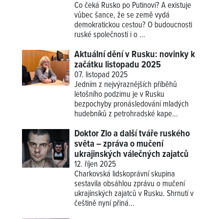
Co čeká Rusko po Putinovi? A existuje
vůbec šance, že se země vydá
demokratickou cestou? O budoucnosti
ruské společnosti i o ...
Aktuální dění v Rusku: novinky k
začátku listopadu 2025
07. listopad 2025
Jedním z nejvýraznějších příběhů
letošního podzimu je v Rusku
bezpochyby pronásledování mladých
hudebníků z petrohradské kape...
Doktor Zlo a další tváře ruského
světa – zpráva o mučení
ukrajinských válečných zajatců
12. říjen 2025
Charkovská lidskoprávní skupina
sestavila obsáhlou zprávu o mučení
ukrajinských zajatců v Rusku. Shrnutí v
češtině nyní přiná...