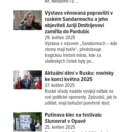
let. Nedávno i u ...
Výstava věnovaná popravišti v
ruském Sandarmochu a jeho
objeviteli Juriji Dmitrijevovi
zamířila do Pardubic
29. květen 2025
Výstava s názvem „Sandarmoch – kde
stomy mají tváře“, představuje
tragickou historii místa, kde za
stalinských čistek byly po...
Aktuální dění v Rusku: novinky
ke konci května 2025
27. květen 2025
Ruské úřady nadále vyvíjejí nátlak na
své politické oponenty. Způsobů, jak to
udělat, mají bohužel poměrně dost.
Putinova klec na festivalu
Slunovrat v Opavě
25. květen 2025