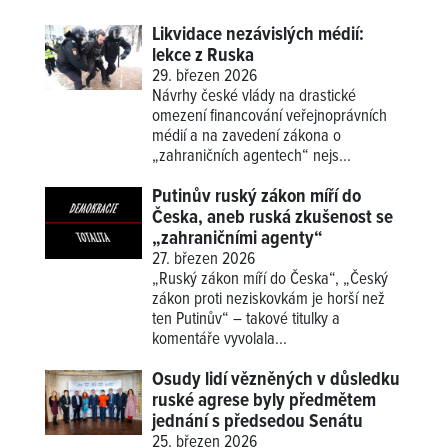
Likvidace nezávislých médií:
lekce z Ruska
29. březen 2026
Návrhy české vlády na drastické
omezení financování veřejnoprávních
médií a na zavedení zákona o
„zahraničních agentech“ nejs...
Putinův ruský zákon míří do
Česka, aneb ruská zkušenost se
„zahraničními agenty“
27. březen 2026
„Ruský zákon míří do Česka“, „Český
zákon proti neziskovkám je horší než
ten Putinův“ – takové titulky a
komentáře vyvolala...
Osudy lidí vězněných v důsledku
ruské agrese byly předmětem
jednání s předsedou Senátu
25. březen 2026