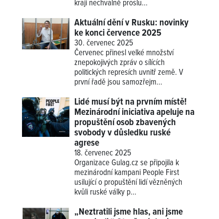
kraji nechvalně proslu...
Aktuální dění v Rusku: novinky
ke konci července 2025
30. červenec 2025
Červenec přinesl velké množství
znepokojivých zpráv o sílících
politických represích uvnitř země. V
první řadě jsou samozřejm...
Lidé musí být na prvním místě!
Mezinárodní iniciativa apeluje na
propuštění osob zbavených
svobody v důsledku ruské
agrese
18. červenec 2025
Organizace Gulag.cz se připojila k
mezinárodní kampani People First
usilující o propuštění lidí vězněných
kvůli ruské války p...
„Neztratili jsme hlas, ani jsme