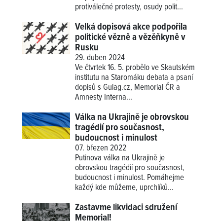
protiválečné protesty, osudy polit...
Velká dopisová akce podpořila
politické vězně a vězěňkyně v
Rusku
29. duben 2024
Ve čtvrtek 16. 5. probělo ve Skautském
institutu na Staromáku debata a psaní
dopisů s Gulag.cz, Memorial ČR a
Amnesty Interna...
Válka na Ukrajině je obrovskou
tragédií pro současnost,
budoucnost i minulost
07. březen 2022
Putinova válka na Ukrajině je
obrovskou tragédií pro současnost,
budoucnost i minulost. Pomáhejme
každý kde můžeme, uprchlíků...
Zastavme likvidaci sdružení
Memorial!