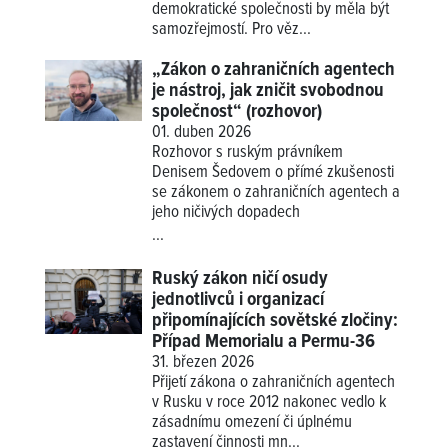
demokratické společnosti by měla být
samozřejmostí. Pro věz...
„Zákon o zahraničních agentech
je nástroj, jak zničit svobodnou
společnost“ (rozhovor)
01. duben 2026
Rozhovor s ruským právníkem
Denisem Šedovem o přímé zkušenosti
se zákonem o zahraničních agentech a
jeho ničivých dopadech
...
Ruský zákon ničí osudy
jednotlivců i organizací
připomínajících sovětské zločiny:
Případ Memorialu a Permu-36
31. březen 2026
Přijetí zákona o zahraničních agentech
v Rusku v roce 2012 nakonec vedlo k
zásadnímu omezení či úplnému
zastavení činnosti mn...