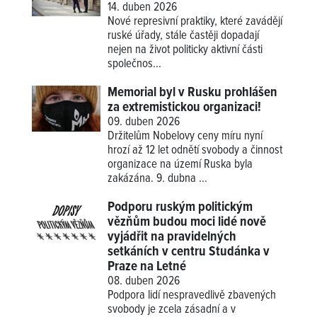
14. duben 2026
Nové represivní praktiky, které zavádějí
ruské úřady, stále častěji dopadají
nejen na život politicky aktivní části
společnos...
Memorial byl v Rusku prohlášen
za extremistickou organizaci!
09. duben 2026
Držitelům Nobelovy ceny míru nyní
hrozí až 12 let odnětí svobody a činnost
organizace na území Ruska byla
zakázána. 9. dubna ...
Podporu ruským politickým
vězňům budou moci lidé nově
vyjádřit na pravidelných
setkáních v centru Studánka v
Praze na Letné
08. duben 2026
Podpora lidí nespravedlivě zbavených
svobody je zcela zásadní a v