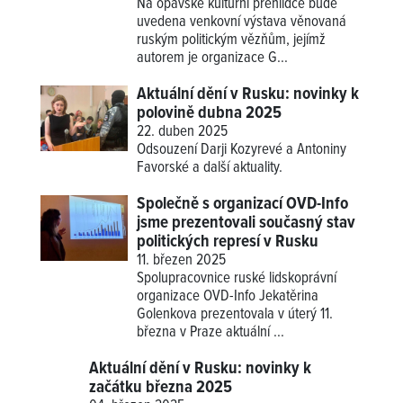
Na opavské kulturní přehlídce bude
uvedena venkovní výstava věnovaná
ruským politickým vězňům, jejímž
autorem je organizace G...
Aktuální dění v Rusku: novinky k
polovině dubna 2025
22. duben 2025
Odsouzení Darji Kozyrevé a Antoniny
Favorské a další aktuality.
Společně s organizací OVD-Info
jsme prezentovali současný stav
politických represí v Rusku
11. březen 2025
Spolupracovnice ruské lidskoprávní
organizace OVD-Info Jekatěrina
Golenkova prezentovala v úterý 11.
března v Praze aktuální ...
Aktuální dění v Rusku: novinky k
začátku března 2025