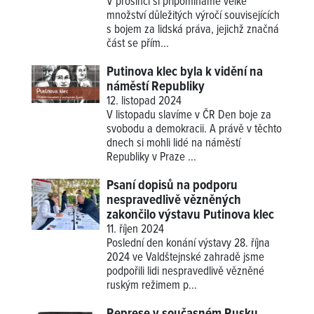
V prosinci si připomínáme velké
množství důležitých výročí souvisejících
s bojem za lidská práva, jejichž značná
část se přím...
Putinova klec byla k vidění na
náměstí Republiky
12. listopad 2024
V listopadu slavíme v ČR Den boje za
svobodu a demokracii. A právě v těchto
dnech si mohli lidé na náměstí
Republiky v Praze ...
Psaní dopisů na podporu
nespravedlivě vězněných
zakončilo výstavu Putinova klec
11. říjen 2024
Poslední den konání výstavy 28. října
2024 ve Valdštejnské zahradě jsme
podpořili lidi nespravedlivě vězněné
ruským režimem p...
Represe v současném Rusku