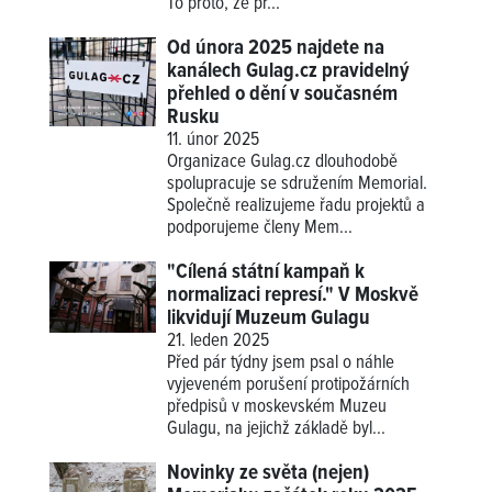
To proto, že pr...
Od února 2025 najdete na
kanálech Gulag.cz pravidelný
přehled o dění v současném
Rusku
11. únor 2025
Organizace Gulag.cz dlouhodobě
spolupracuje se sdružením Memorial.
Společně realizujeme řadu projektů a
podporujeme členy Mem...
"Cílená státní kampaň k
normalizaci represí." V Moskvě
likvidují Muzeum Gulagu
21. leden 2025
Před pár týdny jsem psal o náhle
vyjeveném porušení protipožárních
předpisů v moskevském Muzeu
Gulagu, na jejichž základě byl...
Novinky ze světa (nejen)