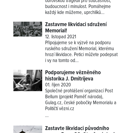
obrovskou tragédií pro současnost,
budoucnost i minulost. Pomáhejme
každý kde můžeme, uprchlíků...
Zastavme likvidaci sdružení
Memorial!
12. listopad 2021
Připojujeme se k výzvě na podporu
ruského sdružení Memorial, kterému
hrozí likvidace. Petici můžete podepsat
i vy na tomto od...
Podporujeme vězněného
historika J. Dmitrijeva
01. říjen 2020
Společné prohlášení organizací Post
Bellum (projekt Paměť národa),
Gulag.cz, české pobočky Memorialu a
Političtí vězni.cz
...
Zastavte likvidaci původního