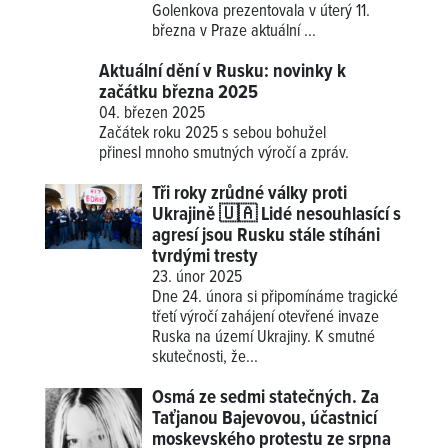
Golenkova prezentovala v úterý 11.
března v Praze aktuální ...
Aktuální dění v Rusku: novinky k
začátku března 2025
04. březen 2025
Začátek roku 2025 s sebou bohužel
přinesl mnoho smutných výročí a zpráv.
Tři roky zrůdné války proti
Ukrajině 🇺🇦 Lidé nesouhlasící s
agresí jsou Rusku stále stíháni
tvrdými tresty
23. únor 2025
Dne 24. února si připomínáme tragické
třetí výročí zahájení otevřené invaze
Ruska na území Ukrajiny. K smutné
skutečnosti, že...
Osmá ze sedmi statečných. Za
Taťjanou Bajevovou, účastnicí
moskevského protestu ze srpna