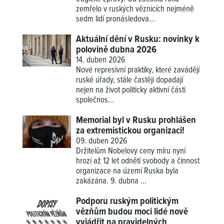
zemřelo v ruských věznicích nejméně
sedm lidí pronásledova...
Aktuální dění v Rusku: novinky k
polovině dubna 2026
14. duben 2026
Nové represivní praktiky, které zavádějí
ruské úřady, stále častěji dopadají
nejen na život politicky aktivní části
společnos...
Memorial byl v Rusku prohlášen
za extremistickou organizaci!
09. duben 2026
Držitelům Nobelovy ceny míru nyní
hrozí až 12 let odnětí svobody a činnost
organizace na území Ruska byla
zakázána. 9. dubna ...
Podporu ruským politickým
vězňům budou moci lidé nově
vyjádřit na pravidelných