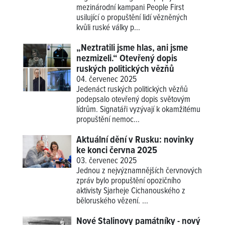
mezinárodní kampani People First
usilující o propuštění lidí vězněných
kvůli ruské války p...
„Neztratili jsme hlas, ani jsme
nezmizeli.“ Otevřený dopis
ruských politických vězňů
04. červenec 2025
Jedenáct ruských politických vězňů
podepsalo otevřený dopis světovým
lídrům. Signatáři vyzývají k okamžitému
propuštění nemoc...
Aktuální dění v Rusku: novinky
ke konci června 2025
03. červenec 2025
Jednou z nejvýznamnějších červnových
zpráv bylo propuštění opozičního
aktivisty Sjarheje Cichanouského z
běloruského vězení. ...
Nové Stalinovy památníky - nový