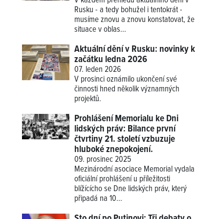
V každém přehledu aktuálního dění v
Rusku - a tedy bohužel i tentokrát -
musíme znovu a znovu konstatovat, že
situace v oblas...
Aktuální dění v Rusku: novinky k
začátku ledna 2026
07. leden 2026
V prosinci oznámilo ukončení své
činnosti hned několik významných
projektů.
Prohlášení Memorialu ke Dni
lidských práv: Bilance první
čtvrtiny 21. století vzbuzuje
hluboké znepokojení.
09. prosinec 2025
Mezinárodní asociace Memorial vydala
oficiální prohlášení u příležitosti
blížícícho se Dne lidských práv, který
připadá na 10...
Sto dní po Putinovi: Tři debaty o