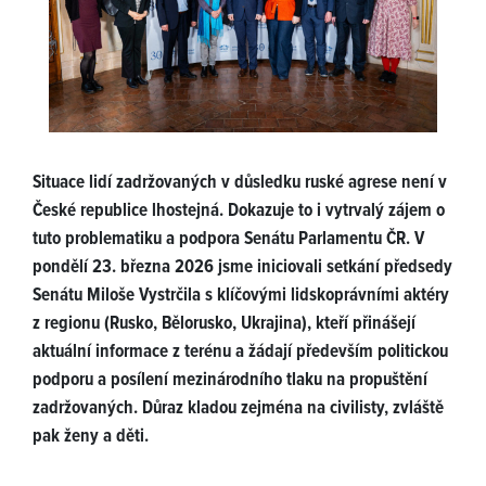
Situace lidí zadržovaných v důsledku ruské agrese není v
České republice lhostejná. Dokazuje to i vytrvalý zájem o
tuto problematiku a podpora Senátu Parlamentu ČR. V
pondělí 23. března 2026 jsme iniciovali setkání předsedy
Senátu Miloše Vystrčila s klíčovými lidskoprávními aktéry
z regionu (Rusko, Bělorusko, Ukrajina), kteří přinášejí
aktuální informace z terénu a žádají především politickou
podporu a posílení mezinárodního tlaku na propuštění
zadržovaných. Důraz kladou zejména na civilisty, zvláště
pak ženy a děti.