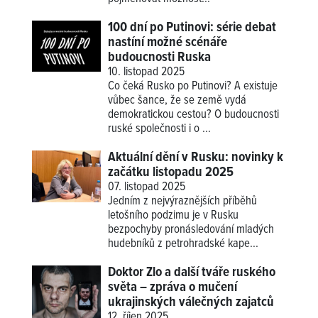
100 dní po Putinovi: série debat
nastíní možné scénáře
budoucnosti Ruska
10. listopad 2025
Co čeká Rusko po Putinovi? A existuje
vůbec šance, že se země vydá
demokratickou cestou? O budoucnosti
ruské společnosti i o ...
Aktuální dění v Rusku: novinky k
začátku listopadu 2025
07. listopad 2025
Jedním z nejvýraznějších příběhů
letošního podzimu je v Rusku
bezpochyby pronásledování mladých
hudebníků z petrohradské kape...
Doktor Zlo a další tváře ruského
světa – zpráva o mučení
ukrajinských válečných zajatců
12. říjen 2025