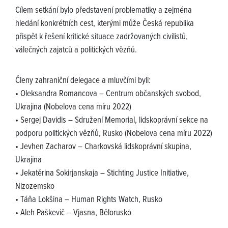
Cílem setkání bylo představení problematiky a zejména
hledání konkrétních cest, kterými může Česká republika
přispět k řešení kritické situace zadržovaných civilistů,
válečných zajatců a politických vězňů.
Členy zahraniční delegace a mluvčími byli:
• Oleksandra Romancova – Centrum občanských svobod,
Ukrajina (Nobelova cena míru 2022)
• Sergej Davidis – Sdružení Memorial, lidskoprávní sekce na
podporu politických vězňů, Rusko (Nobelova cena míru 2022)
• Jevhen Zacharov – Charkovská lidskoprávní skupina,
Ukrajina
• Jekatěrina Sokirjanskaja – Stichting Justice Initiative,
Nizozemsko
• Táňa Lokšina – Human Rights Watch, Rusko
• Aleh Paškevič – Vjasna, Bělorusko