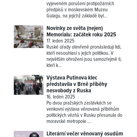
vyjeveném porušení protipožárních
předpisů v moskevském Muzeu
Gulagu, na jejichž základě byl...
Novinky ze světa (nejen)
Memorialu: začátek roku 2025
17. leden 2025
Ruské úřady otevřeně pronásledují lidi,
kteří nesouhlasí s jejich politikou. V
největším ohrožení jsou samozřejmě ti,
kteří k...
Výstava Putinova klec
představila v Brně příběhy
nesvobody z Ruska
16. leden 2025
Po dvou pražských zastávkách se
venkovní výstava věnovaná příběhům
politických vězňů v Rusku přesunula do
moravské metropole ...
Literární večer věnovaný osudům