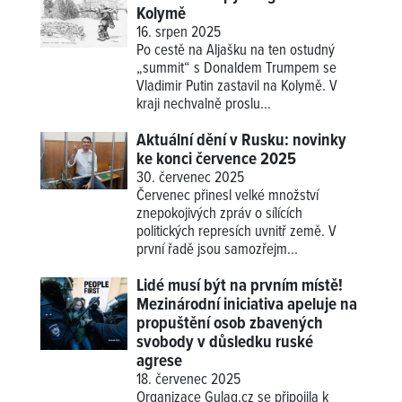
Kolymě
16. srpen 2025
Po cestě na Aljašku na ten ostudný
„summit“ s Donaldem Trumpem se
Vladimir Putin zastavil na Kolymě. V
kraji nechvalně proslu...
Aktuální dění v Rusku: novinky
ke konci července 2025
30. červenec 2025
Červenec přinesl velké množství
znepokojivých zpráv o sílících
politických represích uvnitř země. V
první řadě jsou samozřejm...
Lidé musí být na prvním místě!
Mezinárodní iniciativa apeluje na
propuštění osob zbavených
svobody v důsledku ruské
agrese
18. červenec 2025
Organizace Gulag.cz se připojila k