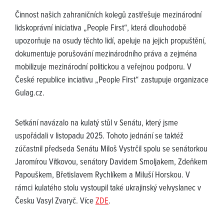
Činnost našich zahraničních kolegů zastřešuje mezinárodní
lidskoprávní iniciativa „People First“, která dlouhodobě
upozorňuje na osudy těchto lidí, apeluje na jejich propuštění,
dokumentuje porušování mezinárodního práva a zejména
mobilizuje mezinárodní politickou a veřejnou podporu. V
České republice inciativu „People First“ zastupuje organizace
Gulag.cz.
Setkání navázalo na kulatý stůl v Senátu, který jsme
uspořádali v listopadu 2025. Tohoto jednání se taktéž
zúčastnil předseda Senátu Miloš Vystrčil spolu se senátorkou
Jaromírou Vítkovou, senátory Davidem Smoljakem, Zdeňkem
Papouškem, Břetislavem Rychlíkem a Miluší Horskou. V
rámci kulatého stolu vystoupil také ukrajinský velvyslanec v
Česku Vasyl Zvaryč. Více
ZDE
.