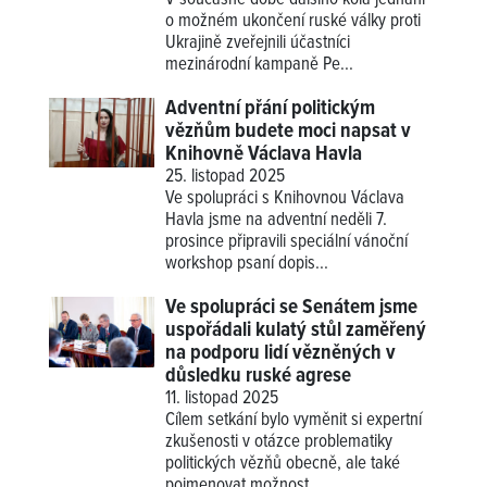
o možném ukončení ruské války proti
Ukrajině zveřejnili účastníci
mezinárodní kampaně Pe...
Adventní přání politickým
vězňům budete moci napsat v
Knihovně Václava Havla
25. listopad 2025
Ve spolupráci s Knihovnou Václava
Havla jsme na adventní neděli 7.
prosince připravili speciální vánoční
workshop psaní dopis...
Ve spolupráci se Senátem jsme
uspořádali kulatý stůl zaměřený
na podporu lidí vězněných v
důsledku ruské agrese
11. listopad 2025
Cílem setkání bylo vyměnit si expertní
zkušenosti v otázce problematiky
politických vězňů obecně, ale také
pojmenovat možnost...