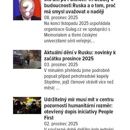
budoucnosti Ruska a o tom, proč
má smysl uvažovat o naději
08. prosinec 2025
Na konci listopadu 2025 uspořádala
organizace Gulag.cz ve spolupráci s
Memorialem a třemi českými
univerzitami sérii veřejnýc...
Aktuální dění v Rusku: novinky k
začátku prosince 2025
03. prosinec 2025
V minulém přehledu jsme podrobně
popsali případ petrohradské kapely
Stoptime
, jejíž členové strávili více než
měsíc ...
Udržitelný mír musí mít v centru
pozornosti humanitární rozměr:
otevřený dopis iniciativy People
First
02. prosinec 2025
V současné době dalšího kola jednání