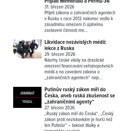
Případ Memorialu a Permu-36
31. březen 2026
Přijetí zákona o zahraničních agentech
v Rusku v roce 2012 nakonec vedlo k
zásadnímu omezení či úplnému
zastavení činnosti mn...
Likvidace nezávislých médií:
lekce z Ruska
29. březen 2026
Návrhy české vlády na drastické
omezení financování veřejnoprávních
médií a na zavedení zákona o
„zahraničních agentech“ nejs...
Putinův ruský zákon míří do
Česka, aneb ruská zkušenost se
„zahraničními agenty“
27. březen 2026
„Ruský zákon míří do Česka“, „Český
zákon proti neziskovkám je horší než
ten Putinův“ – takové titulky a