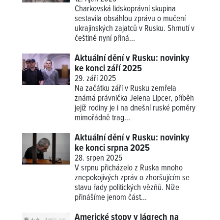
Charkovská lidskoprávní skupina
sestavila obsáhlou zprávu o mučení
ukrajinských zajatců v Rusku. Shrnutí v
češtině nyní přiná...
Aktuální dění v Rusku: novinky
ke konci září 2025
29. září 2025
Na začátku září v Rusku zemřela
známá právnička Jelena Lipcer, příběh
jejíž rodiny je i na dnešní ruské poměry
mimořádně trag...
Aktuální dění v Rusku: novinky
ke konci srpna 2025
28. srpen 2025
V srpnu přicházelo z Ruska mnoho
znepokojivých zpráv o zhoršujícím se
stavu řady politických vězňů. Níže
přinášíme jenom část...
Americké stopy v lágrech na