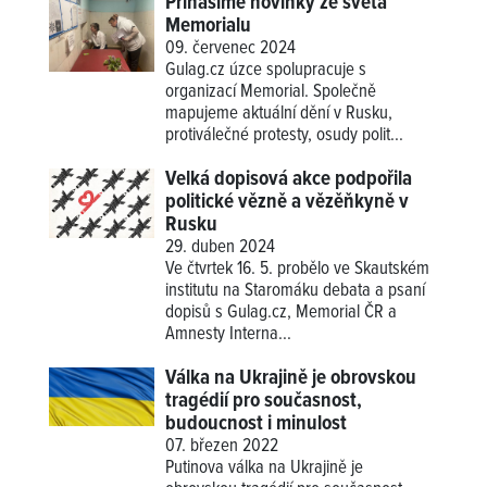
Přinášíme novinky ze světa
Memorialu
09. červenec 2024
Gulag.cz úzce spolupracuje s
organizací Memorial. Společně
mapujeme aktuální dění v Rusku,
protiválečné protesty, osudy polit...
Velká dopisová akce podpořila
politické vězně a vězěňkyně v
Rusku
29. duben 2024
Ve čtvrtek 16. 5. probělo ve Skautském
institutu na Staromáku debata a psaní
dopisů s Gulag.cz, Memorial ČR a
Amnesty Interna...
Válka na Ukrajině je obrovskou
tragédií pro současnost,
budoucnost i minulost
07. březen 2022
Putinova válka na Ukrajině je