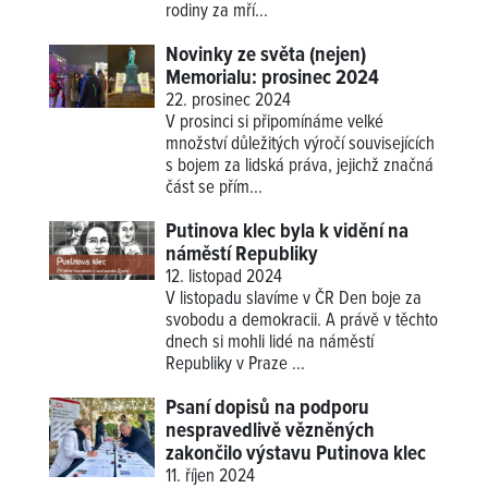
rodiny za mří...
Novinky ze světa (nejen)
Memorialu: prosinec 2024
22. prosinec 2024
V prosinci si připomínáme velké
množství důležitých výročí souvisejících
s bojem za lidská práva, jejichž značná
část se přím...
Putinova klec byla k vidění na
náměstí Republiky
12. listopad 2024
V listopadu slavíme v ČR Den boje za
svobodu a demokracii. A právě v těchto
dnech si mohli lidé na náměstí
Republiky v Praze ...
Psaní dopisů na podporu
nespravedlivě vězněných
zakončilo výstavu Putinova klec
11. říjen 2024