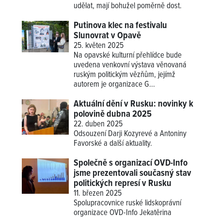
udělat, mají bohužel poměrně dost.
Putinova klec na festivalu
Slunovrat v Opavě
25. květen 2025
Na opavské kulturní přehlídce bude
uvedena venkovní výstava věnovaná
ruským politickým vězňům, jejímž
autorem je organizace G...
Aktuální dění v Rusku: novinky k
polovině dubna 2025
22. duben 2025
Odsouzení Darji Kozyrevé a Antoniny
Favorské a další aktuality.
Společně s organizací OVD-Info
jsme prezentovali současný stav
politických represí v Rusku
11. březen 2025
Spolupracovnice ruské lidskoprávní
organizace OVD-Info Jekatěrina