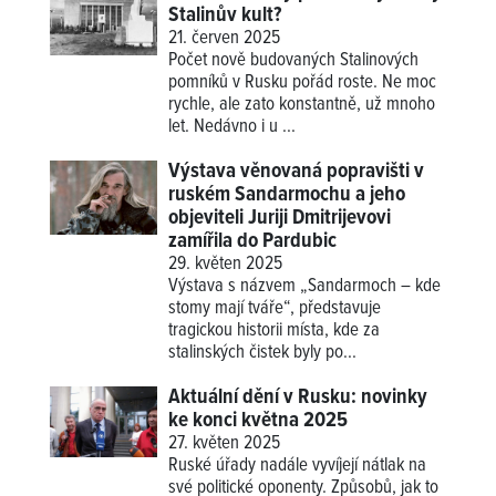
Stalinův kult?
21. červen 2025
Počet nově budovaných Stalinových
pomníků v Rusku pořád roste. Ne moc
rychle, ale zato konstantně, už mnoho
let. Nedávno i u ...
Výstava věnovaná popravišti v
ruském Sandarmochu a jeho
objeviteli Juriji Dmitrijevovi
zamířila do Pardubic
29. květen 2025
Výstava s názvem „Sandarmoch – kde
stomy mají tváře“, představuje
tragickou historii místa, kde za
stalinských čistek byly po...
Aktuální dění v Rusku: novinky
ke konci května 2025
27. květen 2025
Ruské úřady nadále vyvíjejí nátlak na
své politické oponenty. Způsobů, jak to