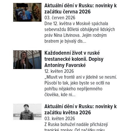
Aktuální dění v Rusku: novinky k
začátku června 2026
03. červen 2026
Dne 12. května v Moskvě spáchala
sebevraždu 80letá obhájkyně lidských
práv Nina Litvinova. Jejím rodným
bratrem je bývalý dis...
Každodenní život v ruské
trestanecké kolonii. Dopisy
Antoniny Favorské
12. květen 2026
„Mluvit ve frontě ani v jídelně se nesmí.
Působí to tak, jako byste se ocitli na
pohřbu nějakého nepříjemného
člověka, kde ni...
Aktuální dění v Rusku: novinky k
začátku května 2026
03. květen 2026
Z Ruska bohužel nadále přicházejí
tragické zprávy. Od začátku roku