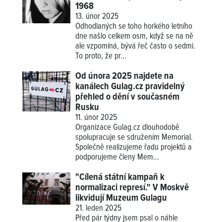
1968
13. únor 2025
Odhodlaných se toho horkého letního
dne našlo celkem osm, když se na ně
ale vzpomíná, bývá řeč často o sedmi.
To proto, že pr...
Od února 2025 najdete na
kanálech Gulag.cz pravidelný
přehled o dění v současném
Rusku
11. únor 2025
Organizace Gulag.cz dlouhodobě
spolupracuje se sdružením Memorial.
Společně realizujeme řadu projektů a
podporujeme členy Mem...
"Cílená státní kampaň k
normalizaci represí." V Moskvě
likvidují Muzeum Gulagu
21. leden 2025
Před pár týdny jsem psal o náhle