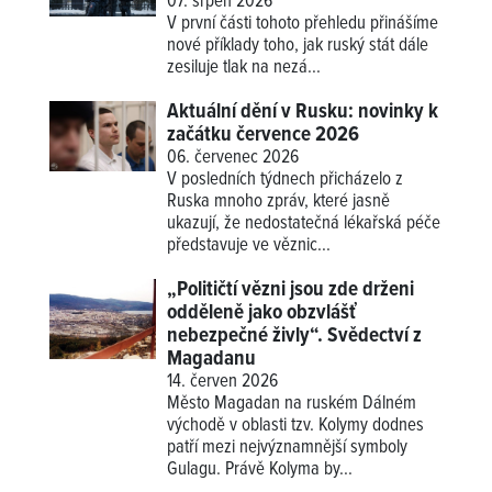
07. srpen 2026
V první části tohoto přehledu přinášíme
nové příklady
toho, jak ruský stát dále
zesiluje tlak na nezá...
Aktuální dění v Rusku: novinky k
začátku července 2026
06. červenec 2026
V posledních týdnech přicházelo z
Ruska mnoho zpráv, které jasně
ukazují, že nedostatečná lékařská péče
představuje ve věznic...
„Političtí vězni jsou zde drženi
odděleně jako obzvlášť
nebezpečné živly“. Svědectví z
Magadanu
14. červen 2026
Město Magadan na ruském Dálném
východě v oblasti tzv. Kolymy dodnes
patří mezi nejvýznamnější symboly
Gulagu. Právě Kolyma by...