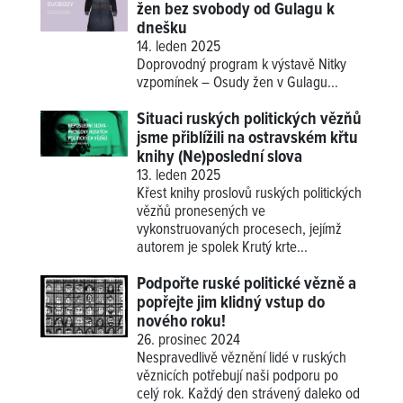
žen bez svobody od Gulagu k
dnešku
14. leden 2025
Doprovodný program k výstavě
Nitky
vzpomínek – Osudy žen v Gulagu
...
Situaci ruských politických vězňů
jsme přiblížili na ostravském křtu
knihy (Ne)poslední slova
13. leden 2025
Křest knihy proslovů ruských politických
vězňů pronesených ve
vykonstruovaných procesech, jejímž
autorem je spolek Krutý krte...
Podpořte ruské politické vězně a
popřejte jim klidný vstup do
nového roku!
26. prosinec 2024
Nespravedlivě věznění lidé v ruských
věznicích potřebují naši podporu po
celý rok. Každý den strávený daleko od