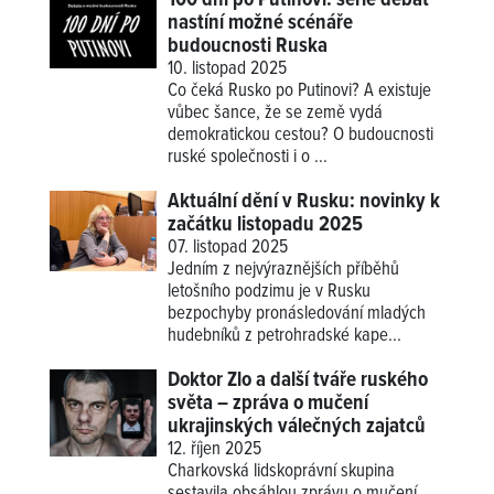
nastíní možné scénáře
budoucnosti Ruska
10. listopad 2025
Co čeká Rusko po Putinovi? A existuje
vůbec šance, že se země vydá
demokratickou cestou? O budoucnosti
ruské společnosti i o ...
Aktuální dění v Rusku: novinky k
začátku listopadu 2025
07. listopad 2025
Jedním z nejvýraznějších příběhů
letošního podzimu je v Rusku
bezpochyby pronásledování mladých
hudebníků z petrohradské kape...
Doktor Zlo a další tváře ruského
světa – zpráva o mučení
ukrajinských válečných zajatců
12. říjen 2025
Charkovská lidskoprávní skupina
sestavila obsáhlou zprávu o mučení