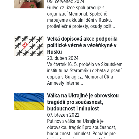
09. červenec 2024
Gulag.cz úzce spolupracuje s
organizací Memorial. Společně
mapujeme aktuální dění v Rusku,
protiválečné protesty, osudy polit...
Velká dopisová akce podpořila
politické vězně a vězěňkyně v
Rusku
29. duben 2024
Ve čtvrtek 16. 5. probělo ve Skautském
institutu na Staromáku debata a psaní
dopisů s Gulag.cz, Memorial ČR a
Amnesty Interna...
Válka na Ukrajině je obrovskou
tragédií pro současnost,
budoucnost i minulost
07. březen 2022
Putinova válka na Ukrajině je
obrovskou tragédií pro současnost,
budoucnost i minulost. Pomáhejme