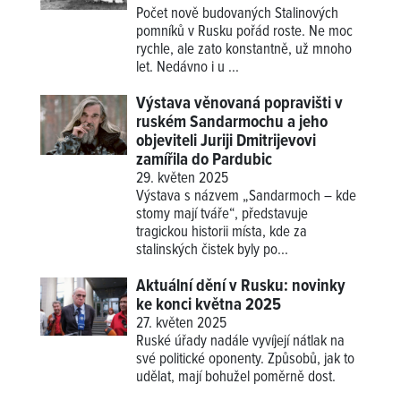
Počet nově budovaných Stalinových
pomníků v Rusku pořád roste. Ne moc
rychle, ale zato konstantně, už mnoho
let. Nedávno i u ...
Výstava věnovaná popravišti v
ruském Sandarmochu a jeho
objeviteli Juriji Dmitrijevovi
zamířila do Pardubic
29. květen 2025
Výstava s názvem „Sandarmoch – kde
stomy mají tváře“, představuje
tragickou historii místa, kde za
stalinských čistek byly po...
Aktuální dění v Rusku: novinky
ke konci května 2025
27. květen 2025
Ruské úřady nadále vyvíjejí nátlak na
své politické oponenty. Způsobů, jak to
udělat, mají bohužel poměrně dost.