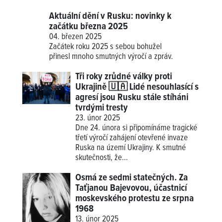
Aktuální dění v Rusku: novinky k
začátku března 2025
04. březen 2025
Začátek roku 2025 s sebou bohužel
přinesl mnoho smutných výročí a zpráv.
Tři roky zrůdné války proti
Ukrajině 🇺🇦 Lidé nesouhlasící s
agresí jsou Rusku stále stíháni
tvrdými tresty
23. únor 2025
Dne 24. února si připomínáme tragické
třetí výročí zahájení otevřené invaze
Ruska na území Ukrajiny. K smutné
skutečnosti, že...
Osmá ze sedmi statečných. Za
Taťjanou Bajevovou, účastnicí
moskevského protestu ze srpna
1968
13. únor 2025