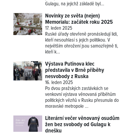
Gulagu, na jejichž základě byl...
Novinky ze světa (nejen)
Memorialu: začátek roku 2025
17. leden 2025
Ruské úřady otevřeně pronásledují lidi,
kteří nesouhlasí s jejich politikou. V
největším ohrožení jsou samozřejmě ti,
kteří k...
Výstava Putinova klec
představila v Brně příběhy
nesvobody z Ruska
16. leden 2025
Po dvou pražských zastávkách se
venkovní výstava věnovaná příběhům
politických vězňů v Rusku přesunula do
moravské metropole ...
Literární večer věnovaný osudům
žen bez svobody od Gulagu k
dnešku