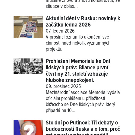
musíme znovu a znovu konstatovat, že
situace v oblas...
Aktuální dění v Rusku: novinky k
začátku ledna 2026
07. leden 2026
V prosinci oznámilo ukončení své
činnosti hned několik významných
projektů.
Prohlášení Memorialu ke Dni
lidských práv: Bilance první
čtvrtiny 21. století vzbuzuje
hluboké znepokojení.
09. prosinec 2025
Mezinárodní asociace Memorial vydala
oficiální prohlášení u příležitosti
blížícícho se Dne lidských práv, který
připadá na 10...
Sto dní po Putinovi: Tři debaty o
budoucnosti Ruska a o tom, proč