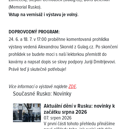
(Memorial Rusko).
Vstup na vernisáž i výstavu je volný.
DOPROVODNÝ PROGRAM:
24. 6. a 18. 7. v 17:00 proběhne komentovaná prohlídka
výstavy vedená Alexandrou Skorvid z Gulag.cz. Po skončení
prohlídek se budete moci s naší lektorkou přemístit do
kavárny a napsat dopis se slovy podpory Juriji Dmitrijevovi.
Právě teď ji skutečně potřebuje!
Více informací o výstavě najdete
ZDE
.
Současné Rusko
:
Novinky
Aktuální dění v Rusku: novinky k
začátku srpna 2026
07. srpen 2026
V první části tohoto přehledu přinášíme