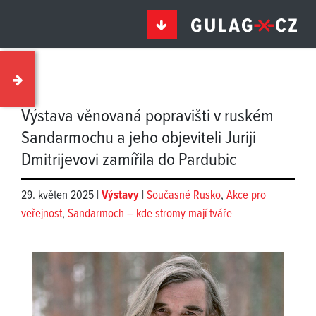
Výstava věnovaná popravišti v ruském
Sandarmochu a jeho objeviteli Juriji
Dmitrijevovi zamířila do Pardubic
29. květen 2025 |
Výstavy
|
Současné Rusko
,
Akce pro
veřejnost
,
Sandarmoch – kde stromy mají tváře