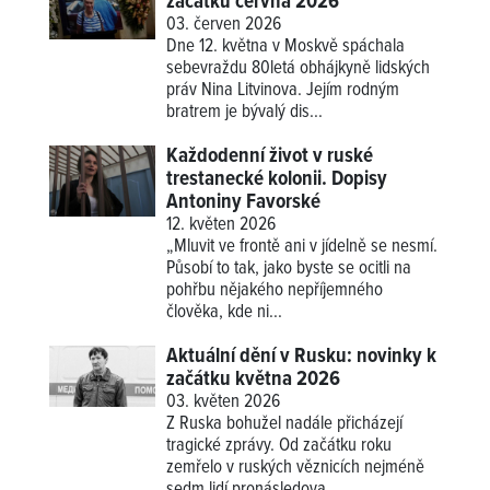
začátku června 2026
03. červen 2026
Dne 12. května v Moskvě spáchala
sebevraždu 80letá obhájkyně lidských
práv Nina Litvinova. Jejím rodným
bratrem je bývalý dis...
Každodenní život v ruské
trestanecké kolonii. Dopisy
Antoniny Favorské
12. květen 2026
„Mluvit ve frontě ani v jídelně se nesmí.
Působí to tak, jako byste se ocitli na
pohřbu nějakého nepříjemného
člověka, kde ni...
Aktuální dění v Rusku: novinky k
začátku května 2026
03. květen 2026
Z Ruska bohužel nadále přicházejí
tragické zprávy. Od začátku roku
zemřelo v ruských věznicích nejméně
sedm lidí pronásledova...