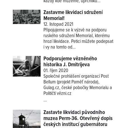
každý kde můžeme, uprchlíků...
Zastavme likvidaci sdružení
Memorial!
12. listopad 2021
Připojujeme se k výzvě na podporu
ruského sdružení Memorial, kterému
hrozí likvidace. Petici můžete podepsat
i vy na tomto od...
Podporujeme vězněného
historika J. Dmitrijeva
01. říjen 2020
Společné prohlášení organizací Post
Bellum (projekt Paměť národa),
Gulag.cz, české pobočky Memorialu a
Političtí vězni.cz
...
Zastavte likvidaci původního
muzea Perm-36. Otevřený dopis
českých institucí gubernátoru