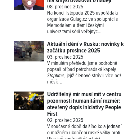
má smysl uvažovat o naději
08. prosinec 2025
Na konci listopadu 2025 uspořádala
organizace Gulag.cz ve spolupráci s
Memorialem a třemi českými
univerzitami sérii veřejnýc...
Aktuální dění v Rusku: novinky k
začátku prosince 2025
03. prosinec 2025
V minulém přehledu jsme podrobně
popsali případ petrohradské kapely
Stoptime
, jejíž členové strávili více než
měsíc ...
Udržitelný mír musí mít v centru
pozornosti humanitární rozměr:
otevřený dopis iniciativy People
First
02. prosinec 2025
V současné době dalšího kola jednání
o možném ukončení ruské války proti