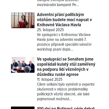
Ukrajině zveřejnili účastníci
mezinárodní kampaně Pe...
Adventní přání politickým
vězňům budete moci napsat v
Knihovně Václava Havla
25. listopad 2025
Ve spolupráci s Knihovnou Václava
Havla jsme na adventní neděli 7.
prosince připravili speciální vánoční
workshop psaní dopis...
Ve spolupráci se Senátem jsme
uspořádali kulatý stůl zaměřený
na podporu lidí vězněných v
důsledku ruské agrese
11. listopad 2025
Cílem setkání bylo vyměnit si expertní
zkušenosti v otázce problematiky
politických vězňů obecně, ale také
pojmenovat možnost...
100 dní po Putinovi: série debat