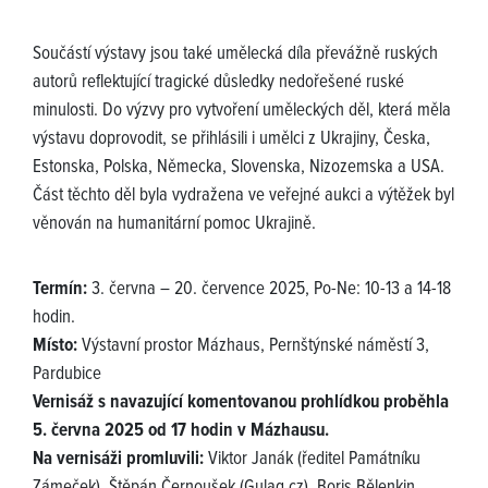
Součástí výstavy jsou také umělecká díla převážně ruských
autorů reflektující tragické důsledky nedořešené ruské
minulosti. Do výzvy pro vytvoření uměleckých děl, která měla
výstavu doprovodit, se přihlásili i umělci z Ukrajiny, Česka,
Estonska, Polska, Německa, Slovenska, Nizozemska a USA.
Část těchto děl byla vydražena ve veřejné aukci a výtěžek byl
věnován na humanitární pomoc Ukrajině.
Termín:
3. června – 20. července 2025, Po-Ne: 10-13 a 14-18
hodin.
Místo:
Výstavní prostor Mázhaus, Pernštýnské náměstí 3,
Pardubice
Vernisáž s navazující komentovanou prohlídkou proběhla
5. června 2025 od 17 hodin v Mázhausu.
Na vernisáži promluvili:
Viktor Janák (ředitel Památníku
Zámeček), Štěpán Černoušek (Gulag.cz), Boris Bělenkin