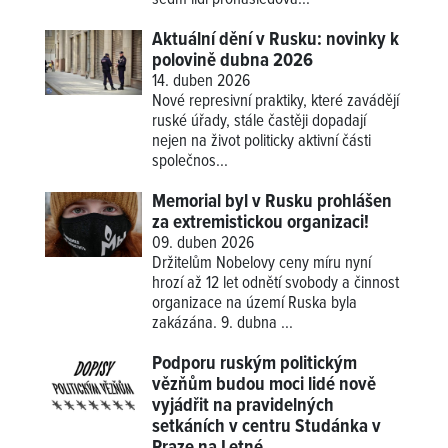
Aktuální dění v Rusku: novinky k
polovině dubna 2026
14. duben 2026
Nové represivní praktiky, které zavádějí
ruské úřady, stále častěji dopadají
nejen na život politicky aktivní části
společnos...
Memorial byl v Rusku prohlášen
za extremistickou organizaci!
09. duben 2026
Držitelům Nobelovy ceny míru nyní
hrozí až 12 let odnětí svobody a činnost
organizace na území Ruska byla
zakázána. 9. dubna ...
Podporu ruským politickým
vězňům budou moci lidé nově
vyjádřit na pravidelných
setkáních v centru Studánka v
Praze na Letné