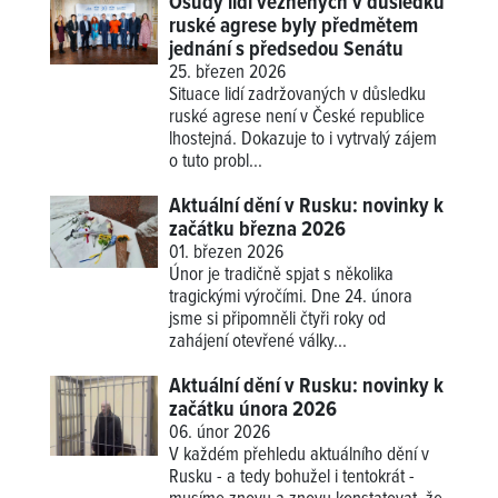
Osudy lidí vězněných v důsledku
ruské agrese byly předmětem
jednání s předsedou Senátu
25. březen 2026
Situace lidí zadržovaných v důsledku
ruské agrese není v České republice
lhostejná. Dokazuje to i vytrvalý zájem
o tuto probl...
Aktuální dění v Rusku: novinky k
začátku března 2026
01. březen 2026
Únor je tradičně spjat s několika
tragickými výročími. Dne 24. února
jsme si připomněli čtyři roky od
zahájení otevřené války...
Aktuální dění v Rusku: novinky k
začátku února 2026
06. únor 2026
V každém přehledu aktuálního dění v
Rusku - a tedy bohužel i tentokrát -