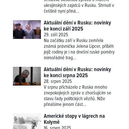
ukrajinských zajatců v Rusku. Shrnutí v
češtině nyní přiná...
Aktuální dění v Rusku: novinky
ke konci září 2025
29. září 2025
Na začátku září v Rusku zemřela
známá právnička Jelena Lipcer, příběh
jejíž rodiny je i na dnešní ruské poměry
mimořádně trag...
Aktuální dění v Rusku: novinky
ke konci srpna 2025
28. srpen 2025
V srpnu přicházelo z Ruska mnoho
znepokojivých zpráv o zhoršujícím se
stavu řady politických vězňů. Níže
přinášíme jenom část...
Americké stopy v lágrech na
Kolymě
16. srpen 2025