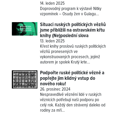
14. leden 2025
Doprovodný program k výstavě
Nitky
vzpomínek – Osudy žen v Gulagu
...
Situaci ruských politických vězňů
jsme přiblížili na ostravském křtu
knihy (Ne)poslední slova
13. leden 2025
Křest knihy proslovů ruských politických
vězňů pronesených ve
vykonstruovaných procesech, jejímž
autorem je spolek Krutý krte...
Podpořte ruské politické vězně a
popřejte jim klidný vstup do
nového roku!
26. prosinec 2024
Nespravedlivě věznění lidé v ruských
věznicích potřebují naši podporu po
celý rok. Každý den strávený daleko od
rodiny za mří...