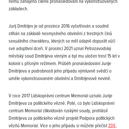
němu zahájeno cílené pronásledování na vykonstruovaných
základech.
Jurij Dmitrijev je od prosince 2016 vyšetřován a soudně
stíhán na základě nesmyslného obvinění z trestných činů
sexuálního charakteru, kterých se měl údajně dopustit vůči
své adoptivní dceři. V prosinci 2021 uznal Petrozavodský
městský soud Dmitrijeva vinným a byl mu uložen trest 15 let v
kolonii s přísným režimem. Průběh pronásledování Jurije
Dmitrijeva a podrobnosti jeho případu výmluvně svědčí o
uměle vykonstruovaném obvinění a Dmitrijevově nevině.
V roce 2017 Lidskoprávní centrum Memorial uznalo Jurije
Dmitrijeva za politického vězně. Poté, co bylo Lidskoprávní
centrum Memorial zlikvidován ruskými soudy, prohlásil
Dmitrijeva za politického vězně projekt Podpora politických
vězňů Memorial. Více o jeho případu si můžete přečíst
ZDE
.