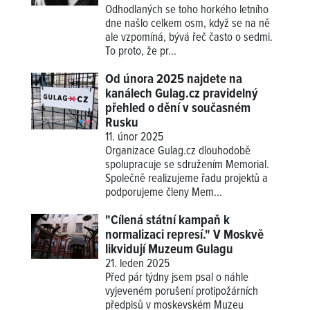
Odhodlaných se toho horkého letního
dne našlo celkem osm, když se na ně
ale vzpomíná, bývá řeč často o sedmi.
To proto, že pr...
Od února 2025 najdete na
kanálech Gulag.cz pravidelný
přehled o dění v současném
Rusku
11. únor 2025
Organizace Gulag.cz dlouhodobě
spolupracuje se sdružením Memorial.
Společně realizujeme řadu projektů a
podporujeme členy Mem...
"Cílená státní kampaň k
normalizaci represí." V Moskvě
likvidují Muzeum Gulagu
21. leden 2025
Před pár týdny jsem psal o náhle
vyjeveném porušení protipožárních
předpisů v moskevském Muzeu