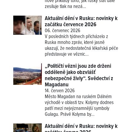
nové příklady
toho, jak ruský stát dále
zesiluje tlak na nezá...
Aktuální dění v Rusku: novinky k
začátku července 2026
06. červenec 2026
V posledních týdnech přicházelo z
Ruska mnoho zpráv, které jasně
ukazují, že nedostatečná lékařská péče
představuje ve věznic...
„Političtí vězni jsou zde drženi
odděleně jako obzvlášť
nebezpečné živly“. Svědectví z
Magadanu
14. červen 2026
Město Magadan na ruském Dálném
východě v oblasti tzv. Kolymy dodnes
patří mezi nejvýznamnější symboly
Gulagu. Právě Kolyma by...
Aktuální dění v Rusku: novinky k