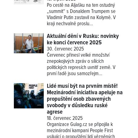
Po cestě na Aljašku na ten ostudný
„summit“ s Donaldem Trumpem se
Vladimir Putin zastavil na Kolymě. V
kraji nechvalně proslu...
Aktuální dění v Rusku: novinky
ke konci července 2025
30. červenec 2025
Červenec přinesl velké množství
znepokojivých zpráv o sílících
politických represích uvnitř země. V
první řadě jsou samozřejm...
Lidé musí být na prvním místě!
Mezinárodní iniciativa apeluje na
propuštění osob zbavených
svobody v důsledku ruské
agrese
18. červenec 2025
Organizace Gulag.cz se připojila k
mezinárodní kampani People First
usilující o propuštění lidí vězněných