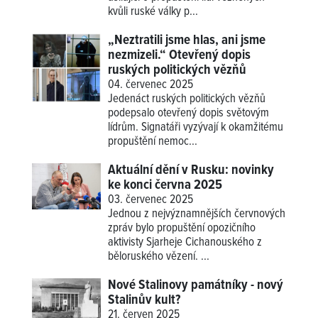
kvůli ruské války p...
„Neztratili jsme hlas, ani jsme
nezmizeli.“ Otevřený dopis
ruských politických vězňů
04. červenec 2025
Jedenáct ruských politických vězňů
podepsalo otevřený dopis světovým
lídrům. Signatáři vyzývají k okamžitému
propuštění nemoc...
Aktuální dění v Rusku: novinky
ke konci června 2025
03. červenec 2025
Jednou z nejvýznamnějších červnových
zpráv bylo propuštění opozičního
aktivisty Sjarheje Cichanouského z
běloruského vězení. ...
Nové Stalinovy památníky - nový
Stalinův kult?
21. červen 2025