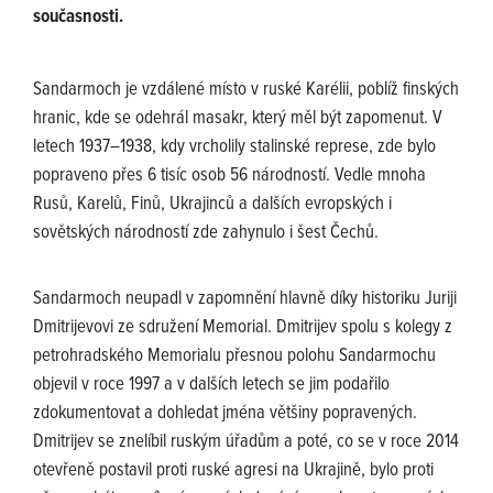
současnosti.
Sandarmoch je vzdálené místo v ruské Karélii, poblíž finských
hranic, kde se odehrál masakr, který měl být zapomenut. V
letech 1937–1938, kdy vrcholily stalinské represe, zde bylo
popraveno přes 6 tisíc osob 56 národností. Vedle mnoha
Rusů, Karelů, Finů, Ukrajinců a dalších evropských i
sovětských národností zde zahynulo i šest Čechů.
Sandarmoch neupadl v zapomnění hlavně díky historiku Juriji
Dmitrijevovi ze sdružení Memorial. Dmitrijev spolu s kolegy z
petrohradského Memorialu přesnou polohu Sandarmochu
objevil v roce 1997 a v dalších letech se jim podařilo
zdokumentovat a dohledat jména většiny popravených.
Dmitrijev se znelíbil ruským úřadům a poté, co se v roce 2014
otevřeně postavil proti ruské agresi na Ukrajině, bylo proti