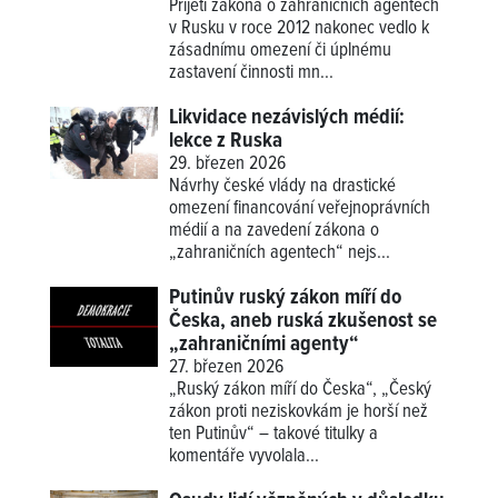
Přijetí zákona o zahraničních agentech
v Rusku v roce 2012 nakonec vedlo k
zásadnímu omezení či úplnému
zastavení činnosti mn...
Likvidace nezávislých médií:
lekce z Ruska
29. březen 2026
Návrhy české vlády na drastické
omezení financování veřejnoprávních
médií a na zavedení zákona o
„zahraničních agentech“ nejs...
Putinův ruský zákon míří do
Česka, aneb ruská zkušenost se
„zahraničními agenty“
27. březen 2026
„Ruský zákon míří do Česka“, „Český
zákon proti neziskovkám je horší než
ten Putinův“ – takové titulky a
komentáře vyvolala...