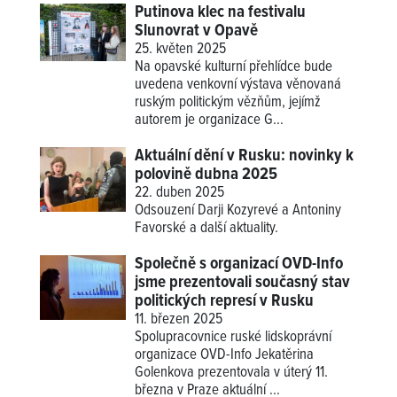
Putinova klec na festivalu
Slunovrat v Opavě
25. květen 2025
Na opavské kulturní přehlídce bude
uvedena venkovní výstava věnovaná
ruským politickým vězňům, jejímž
autorem je organizace G...
Aktuální dění v Rusku: novinky k
polovině dubna 2025
22. duben 2025
Odsouzení Darji Kozyrevé a Antoniny
Favorské a další aktuality.
Společně s organizací OVD-Info
jsme prezentovali současný stav
politických represí v Rusku
11. březen 2025
Spolupracovnice ruské lidskoprávní
organizace OVD-Info Jekatěrina
Golenkova prezentovala v úterý 11.
března v Praze aktuální ...