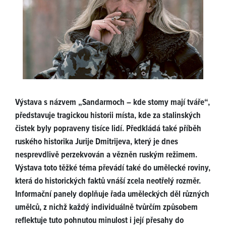
Výstava s názvem „Sandarmoch – kde stomy mají tváře“,
představuje tragickou historii místa, kde za stalinských
čistek byly popraveny tisíce lidí. Předkládá také příběh
ruského historika Jurije Dmitrijeva, který je dnes
nesprevdlivě perzekvován a vězněn ruským režimem.
Výstava toto těžké téma převádí také do umělecké roviny,
která do historických faktů vnáší zcela neotřelý rozměr.
Informační panely doplňuje řada uměleckých děl různých
umělců, z nichž každý individuálně tvůrčím způsobem
reflektuje tuto pohnutou minulost i její přesahy do